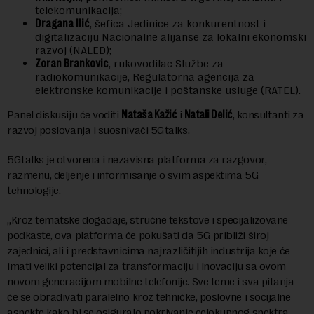
telekomunikacija;
Dragana Ilić
, šefica Jedinice za konkurentnost i
digitalizaciju Nacionalne alijanse za lokalni ekonomski
razvoj (NALED);
Zoran Brankovic
, rukovodilac Službe za
radiokomunikacije, Regulatorna agencija za
elektronske komunikacije i poštanske usluge (RATEL).
Panel diskusiju će voditi
Nataša Kažić
i
Natali Delić
, konsultanti za
razvoj poslovanja i suosnivači 5Gtalks.
5Gtalks je otvorena i nezavisna platforma za razgovor,
razmenu, deljenje i informisanje o svim aspektima 5G
tehnologije.
„Kroz tematske događaje, stručne tekstove i specijalizovane
podkaste, ova platforma će pokušati da 5G približi široj
zajednici, ali i predstavnicima najrazličitijih industrija koje će
imati veliki potencijal za transformaciju i inovaciju sa ovom
novom generacijom mobilne telefonije. Sve teme i sva pitanja
će se obrađivati paralelno kroz tehničke, poslovne i socijalne
aspekte kako bi se osiguralo pokrivanje celokupnog spektra