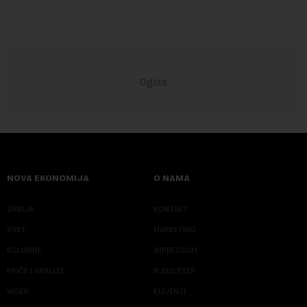
NOVA EKONOMIJA
O NAMA
SRBIJA
KONTAKT
SVET
MARKETING
KOLUMNE
IMPRESSUM
PRIČE I ANALIZE
NJUZLETER
VIDEO
KLIJENTI