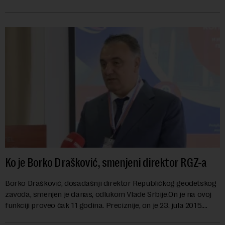
danas karakterišu velike r...
Ko je Borko Drašković, smenjeni direktor RGZ-a
Borko Drašković, dosadašnji direktor Republičkog geodetskog
zavoda, smenjen je danas, odlukom Vlade Srbije.On je na ovoj
funkciji proveo čak 11 godina. Preciznije, on je 23. jula 2015.
izabran za v.d. di...