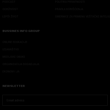
PODCAST
POLITIKA PRIVATNOSTI
ODRŽIVOST
PRAVILA KORIŠĆENJA
LEPŠI ŽIVOT
SMERNICE ZA PRIMENU VEŠTAČKE INTELI
BUSSINES INFO GROUP
ONLINE EDUKACIJE
IZDAVAŠTVO
MEDIJSKE OBUKE
ORGANIZACIJA DOGADJAJA
EKONOM I JA
NEWSLETTER