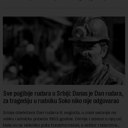
i kao državu sa najvećom jezičkom ra...
Sve pogibije rudara u Srbiji: Danas je Dan rudara,
za tragediju u rudniku Soko niko nije odgovarao
Srbija obeležava Dan rudara 6. avgusta, u znak sećanja na
veliku radničku pobedu 1903. godine. Zemlja i odnosi u njoj od
tada su se nekoliko puta transformisali, a sektor rudarstva