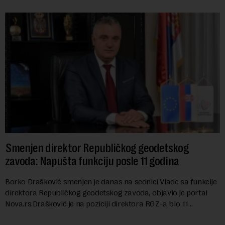
Smenjen direktor Republičkog geodetskog
zavoda: Napušta funkciju posle 11 godina
Borko Drašković smenjen je danas na sednici Vlade sa funkcije
direktora Republičkog geodetskog zavoda, objavio je portal
Nova.rs.Drašković je na poziciji direktora RGZ-a bio 11
godina.Kako piše Nova....