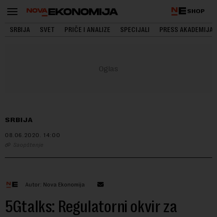
SHOP
SRBIJA
SVET
PRIČE I ANALIZE
SPECIJALI
PRESS AKADEMIJA
SRBIJA
08.06.2020.
14:00
Saopštenje
Autor: Nova Ekonomija
5Gtalks: Regulatorni okvir za