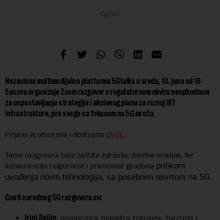
Nezavisna multimedijalna platforma 5Gtalks u sredu, 10. juna od 16
časova organizuje Zoom razgovor o regulatornom okviru neophodnom
za uspostavljanje strategije i akcionog plana za razvoj IKT
infrastrukture, pre svega sa fokusom na 5G mrežu.
Prijava je otvorena i dostupna
OVDE
.
Teme razgovora biće zaštita zdravlja, životne sredine, fer
konkurencija i sigurnost i privatnost građana
prilikom
.
uvođenja novih tehnologija, sa posebnim osvrtom na 5G
Gosti narednog 5G razgovora su:
Irini Reljin
, pomoćnica ministra trgovine, turizma i