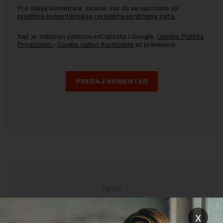
Pre slanja komentara, molimo vas da se upoznate sa
pravilima komentarisanja i pravilima korišćenja sajta.
Sajt je zaštićen pomocu reCaptcha i Google.
Google Politika
Privatnosti
i
Google Uslovi Korišćenja
su primenjeni.
x