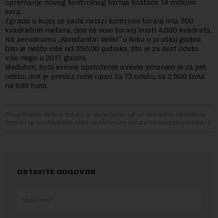
opremanje novog kontrolnog tornja koštaće 14 miliona
evra.
Zgrada u kojoj se sada nalazi kontrolni toranj ima 200
kvadratnih metara, dok će novi toranj imati 4.000 kvadrata.
Na aerodromu „Konstantin Veliki“ u Nišu u prošloj godini
bilo je nešto više od 350.00 putnika, što je za šest odsto
više nego u 2017. godini.
Međutim, broj aviona opsluženih aviona smanjen je za pet
odsto, dok je prevoz robe opao za 73 odsto, sa 2.500 tona
na 690 tona.
Preuzimanje delova teksta je dozvoljeno, ali uz obavezno navođenje
izvora i uz postavljanje linka ka izvornom tekstu na novaekonomija.rs
OSTAVITE ODGOVOR