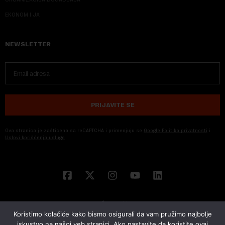
EKONOM I JA
NEWSLETTER
PRIJAVITE SE
Ova stranica je zaštićena sa reCAPTCHA i primenjuju se
Google Politika privatnosti
i
Uslovi korišćenja usluge
Koristimo kolačiće kako bismo osigurali da vam pružimo najbolje
iskustvo na našoj veb stranici. Ako nastavite da koristite ovaj