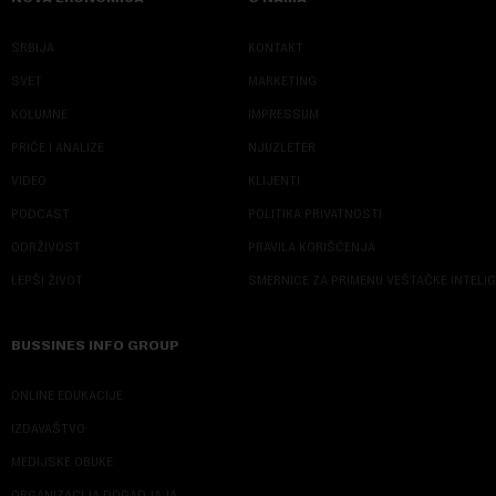
SRBIJA
KONTAKT
SVET
MARKETING
KOLUMNE
IMPRESSUM
PRIČE I ANALIZE
NJUZLETER
VIDEO
KLIJENTI
PODCAST
POLITIKA PRIVATNOSTI
ODRŽIVOST
PRAVILA KORIŠĆENJA
LEPŠI ŽIVOT
SMERNICE ZA PRIMENU VEŠTAČKE INTELI
BUSSINES INFO GROUP
ONLINE EDUKACIJE
IZDAVAŠTVO
MEDIJSKE OBUKE
ORGANIZACIJA DOGADJAJA