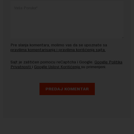
Pre slanja komentara, molimo vas da se upoznate sa
pravilima komentarisanja i pravilima korišćenja sajta.
Sajt je zaštićen pomocu reCaptcha i Google.
Google Politika
Privatnosti
i
Google Uslovi Korišćenja
su primenjeni.