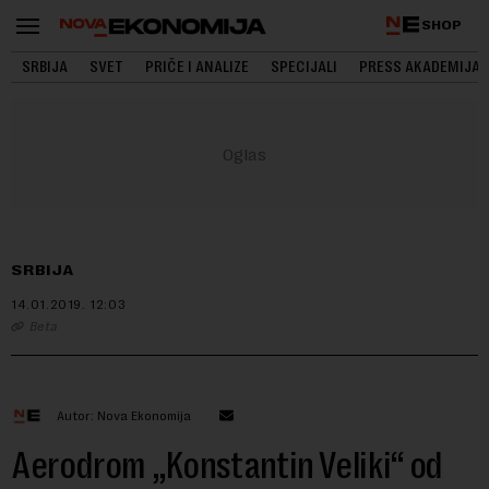
SHOP
SRBIJA
SVET
PRIČE I ANALIZE
SPECIJALI
PRESS AKADEMIJA
SRBIJA
14.01.2019.
12:03
Beta
Autor: Nova Ekonomija
Aerodrom „Konstantin Veliki“ od