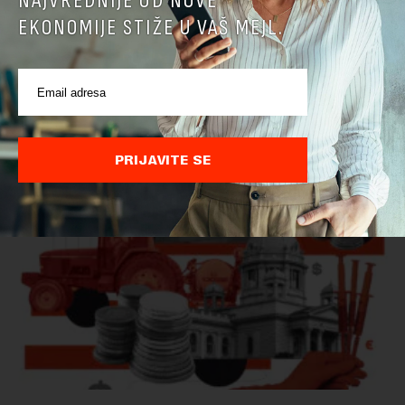
NAJVREDNIJE OD NOVE
Ministarstvo: EK potvrdila da je Srbija unapredila
EKONOMIJE STIŽE U VAŠ MEJL.
kontrolu hrane biljnog porekla
Ministarstvo poljoprivrede, šumarstva i vodoprivrede saopštilo
je danas da je Evropska komisija potvrdila da je Srbija
značajno unapredila sistem službenih kontrola bezbednosti
hrane biljnog porekla, te da k...
PRIJAVITE SE