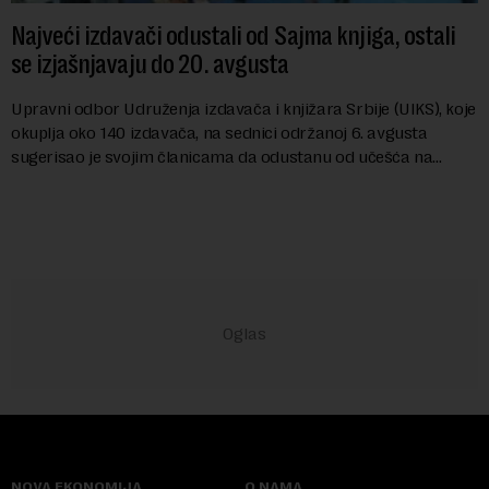
Najveći izdavači odustali od Sajma knjiga, ostali
se izjašnjavaju do 20. avgusta
Upravni odbor Udruženja izdavača i knjižara Srbije (UIKS), koje
okuplja oko 140 izdavača, na sednici održanoj 6. avgusta
sugerisao je svojim članicama da odustanu od učešća na
predstojećem Sajmu knjiga. Vrem...
NOVA EKONOMIJA
O NAMA