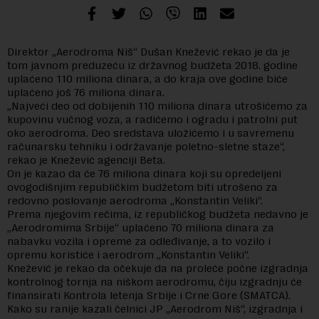
Direktor „Aerodroma Niš“ Dušan Knežević rekao je da je
tom javnom preduzeću iz državnog budžeta 2018. godine
uplaćeno 110 miliona dinara, a do kraja ove godine biće
uplaćeno još 76 miliona dinara.
„Najveći deo od dobijenih 110 miliona dinara utrošićemo za
kupovinu vučnog voza, a radićemo i ogradu i patrolni put
oko aerodroma. Deo sredstava uložićemo i u savremenu
računarsku tehniku i održavanje poletno-sletne staze“,
rekao je Knežević agenciji Beta.
On je kazao da će 76 miliona dinara koji su opredeljeni
ovogodišnjim republičkim budžetom biti utrošeno za
redovno poslovanje aerodroma „Konstantin Veliki“.
Prema njegovim rečima, iz republičkog budžeta nedavno je
„Aerodromima Srbije“ uplaćeno 70 miliona dinara za
nabavku vozila i opreme za odleđivanje, a to vozilo i
opremu koristiće i aerodrom „Konstantin Veliki“.
Knežević je rekao da očekuje da na proleće počne izgradnja
kontrolnog tornja na niškom aerodromu, čiju izgradnju će
finansirati Kontrola letenja Srbije i Crne Gore (SMATCA).
Kako su ranije kazali čelnici JP „Aerodrom Niš“, izgradnja i