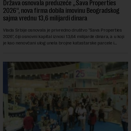
Država osnovala preduzeće „Sava Properties
2026“, nova firma dobila imovinu Beogradskog
sajma vrednu 13,6 milijardi dinara
Vlada Srbije osnovala je privredno društvo "Sava Properties
2026", čiji osnovni kapital iznosi 13,64 milijarde dinara, a u koji
je kao nenovčani ulog unela brojne katastarske parcele i
objekte u okviru kompl...