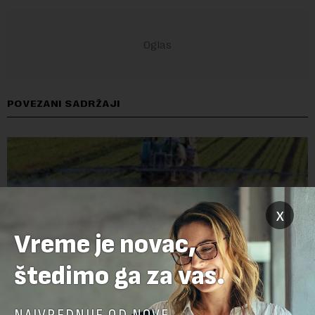
POVEZANI SADRŽAJI
x
Vreme je novac,
štedimo ga za vas.