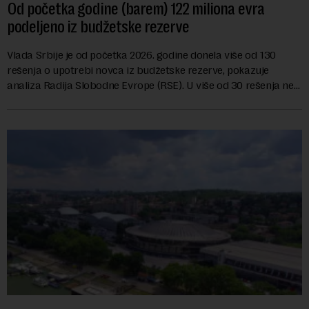
Od početka godine (barem) 122 miliona evra
podeljeno iz budžetske rezerve
Vlada Srbije je od početka 2026. godine donela više od 130
rešenja o upotrebi novca iz budžetske rezerve, pokazuje
analiza Radija Slobodne Evrope (RSE). U više od 30 rešenja ne
navodi se tačan iznos koji će ...