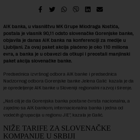
AIK banka, u vlasništvu MK Grupe Miodraga Kostića,
postala je vlasnik 90,11 odsto slovenačke Gorenjske banke,
objavila je danas AIK banka na konferenciji za medije u
Ljubljani. Za ovaj paket akcija plaćeno je oko 110 miliona
evra, a banka je u obavezi da otkupi i preostali manjinski
paket akcija slovenačke banke.
Predsednica izvršnog odbora AIK banke i predsednica
Nadzornog odbora Gorenjske banke Jelena Galić kazala je da
je opredeljenje AIK banke u Sloveniji regionalni razvoj i širenje.
„Naš cilj je da Gorenjska banka postane čvrsta nacionalna, a
zajedno sa AIK bankom, internacionalna banka i jedna od
vodećih grupacija u regionu JIE“, kazala je Galić.
NIŽE TARIFE ZA SLOVENAČKE
KOMPANIJE U SRBIJI