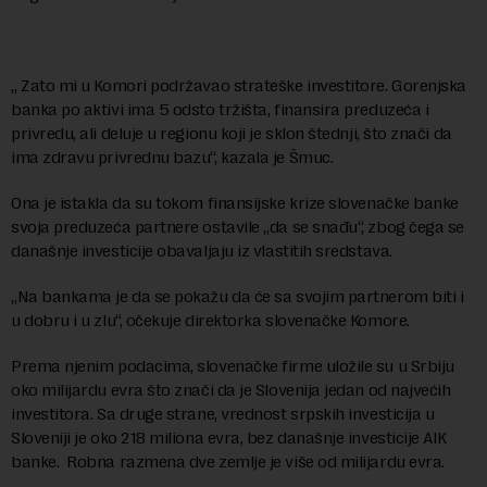
„ Zato mi u Komori podržavao strateške investitore. Gorenjska
banka po aktivi ima 5 odsto tržišta, finansira preduzeća i
privredu, ali deluje u regionu koji je sklon štednji, što znači da
ima zdravu privrednu bazu“, kazala je Šmuc.
Ona je istakla da su tokom finansijske krize slovenačke banke
svoja preduzeća partnere ostavile „da se snađu“, zbog čega se
današnje investicije obavaljaju iz vlastitih sredstava.
„Na bankama je da se pokažu da će sa svojim partnerom biti i
u dobru i u zlu“, očekuje direktorka slovenačke Komore.
Prema njenim podacima, slovenačke firme uložile su u Srbiju
oko milijardu evra što znači da je Slovenija jedan od najvećih
investitora. Sa druge strane, vrednost srpskih investicija u
Sloveniji je oko 218 miliona evra, bez današnje investicije AIK
banke. Robna razmena dve zemlje je više od milijardu evra.