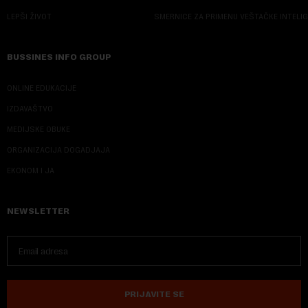
LEPŠI ŽIVOT
SMERNICE ZA PRIMENU VEŠTAČKE INTELI
BUSSINES INFO GROUP
ONLINE EDUKACIJE
IZDAVAŠTVO
MEDIJSKE OBUKE
ORGANIZACIJA DOGADJAJA
EKONOM I JA
NEWSLETTER
PRIJAVITE SE