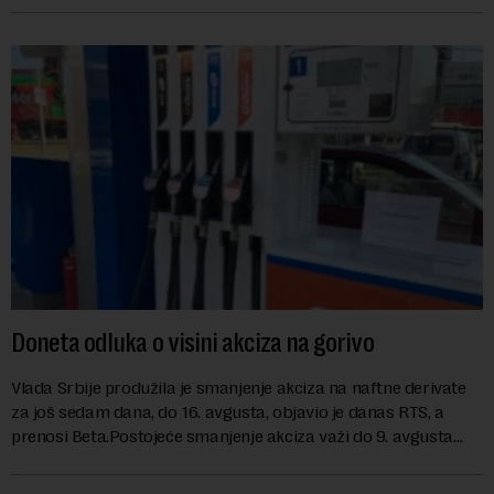
Doneta odluka o visini akciza na gorivo
Vlada Srbije produžila je smanjenje akciza na naftne derivate
za još sedam dana, do 16. avgusta, objavio je danas RTS, a
prenosi Beta.Postojeće smanjenje akciza važi do 9. avgusta
kao mera ublažavanja po...