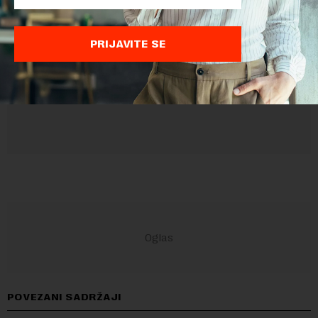
Sajt je zaštićen pomocu reCaptcha i Google.
Google Politika
Privatnosti
i
Google Uslovi Korišćenja
su primenjeni.
PRIJAVITE SE
POVEZANI SADRŽAJI