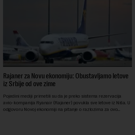
Rajaner za Novu ekonomiju: Obustavljamo letove
iz Srbije od ove zime
Pojedini mediji primetili su da je preko sistema rezervacija
avio-kompanija Ryanair (Rajaner) povukla sve letove iz Niša. U
odgovoru Novoj ekonomiji na pitanje o razlozima za ovo
povlačenje, ovaj avio-gigant...