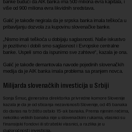
banke budući da AIK banka ima 500 miliona evra kapitala, i
više od 900 miliona evra likvidnih sredstava.
Galić je takođe negirala da je srpska banka imala teškoća u
pribavljanju dozvola za kupovinu slovenačke banke.
„Nismo imali teškoća u dobijaju saglasnosti. Naše iskustvo
je pozitivno i dobili smo saglasnost i Evropske centralne
banke. Uspeli smo da ispunimo sve zahteve“, kazala je ona.
Galić je takođe demantovala navode pojedinih slovenačkih
medija da je AIK banka imala problema sa pranjem novca.
Milijarda slovenačkih investicija u Srbiji
Sonja Šmuc, generalna direktorka privredne komore Slovenije
kazala je da je od sticanja nezavisnosti Slovenije, od 45 banaka
do danas na tržištu ostalo 15-ak banaka. Prema njenim rečima,
nekoliko velikih banaka nije u slovenačkim rukama, vlasnici su
finansijski fondovi ili strateški vlasnici, a razlika je u
dugoročnosti investicija.