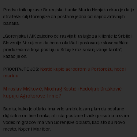
Predsednik uprave Gorenjske banke Mario Henjak rekao je da je
strateški cilj Gorenjske da postane jedna od najinovativnijih
banaka.
„Gorenjska i AIK zajedno će razvijati usluge za klijente iz Srbije i
Slovenije. Verujemo da ćemo olakšati poslovanje slovenačkim
preduzećima koja posluju u Srbiji kroz smanjivanje tarifa“,
kazao je on.
PROČITAJTE JOŠ:
Kostić kupio aerodrom u Portorožu, hoće i
marinu
Miroslav Mišković, Miodrag Kostić i Rodoljub Drašković
kupuju Agrokorove firme?
Banka, kako je otkrio, ima vrlo ambiciozan plan da postane
digitalna on line banka, ali i da postane fizički prisutna u svim
vodećim gradovima van Gorenjske oblasti, kao što su Novo
mesto, Koper i Maribor.