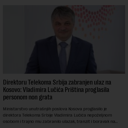
Direktoru Telekoma Srbija zabranjen ulaz na
Kosovo: Vladimira Lučića Priština proglasila
personom non grata
Ministarstvo unutrašnjih poslova Kosova proglasilo je
direktora Telekoma Srbije Vladimira Lučića nepoželjnom
osobom i trajno mu zabranilo ulazak, tranzit i boravak na
Kosovu, navodeći kao razlog njegove javn...