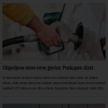
Objavljene nove cene goriva: Poskupeo dizel
U narednih sedam dana cena evrodizela biće viša za jedan
dinar, dok cena benzina ostaje nepromenjena.Tako će evrodizel
koštati 227 dinara po litru. Cena benzina, kao i dosad, biće 202
dinara po litru. ...