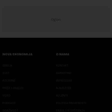
NOVA EKONOMIJA
O NAMA
SRBIJA
KONTAKT
SVET
MARKETING
KOLUMNE
IMPRESSUM
PRIČE I ANALIZE
NJUZLETER
VIDEO
KLIJENTI
PODCAST
POLITIKA PRIVATNOSTI
ODRŽIVOST
PRAVILA KORIŠĆENJA