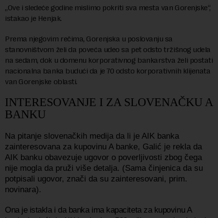
„Ove i sledeće godine mislimo pokriti sva mesta van Gorenjske“,
istakao je Henjak.
Prema njegovim rečima, Gorenjska u poslovanju sa
stanovništvom želi da poveća udeo sa pet odsto tržišnog udela
na sedam, dok u domenu korporativnog bankarstva želi postati
nacionalna banka budući da je 70 odsto korporativnih klijenata
van Gorenjske oblasti.
INTERESOVANJE I ZA SLOVENAČKU A
BANKU
Na pitanje slovenačkih medija da li je AIK banka
zainteresovana za kupovinu A banke, Galić je rekla da
AIK banku obavezuje ugovor o poverljivosti zbog čega
nije mogla da pruži više detalja. (Sama činjenica da su
potpisali ugovor, znači da su zainteresovani, prim.
novinara).
Ona je istakla i da banka ima kapaciteta za kupovinu A