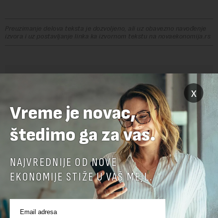
Preuzimanje delova teksta je dozvoljeno, ali uz obavezno navođenje
izvora i uz postavljanje linka ka izvornom tekstu na novaekonomija.rs
OSTAVITE ODGOVOR
x
Vreme je novac,
štedimo ga za vas.
NAJVREDNIJE OD NOVE
EKONOMIJE STIŽE U VAŠ MEJL.
Pre slanja komentara, molimo vas da se upoznate sa
pravilima komentarisanja i pravilima korišćenja sajta.