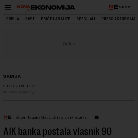
SHOP
SRBIJA
SVET
PRIČE I ANALIZE
SPECIJALI
PRESS AKADEMIJA
SRBIJA
20.03.2019.
13:27
Nova ekonomija
Autor: Tatjana Matić, državna sekretarka
AIK banka postala vlasnik 90