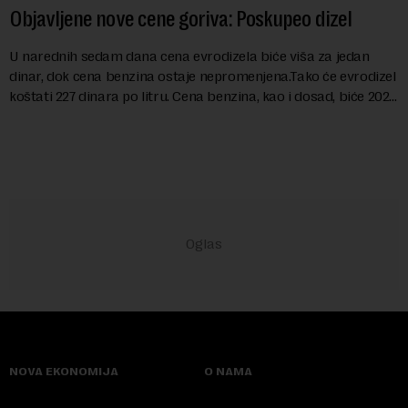
Objavljene nove cene goriva: Poskupeo dizel
U narednih sedam dana cena evrodizela biće viša za jedan
dinar, dok cena benzina ostaje nepromenjena.Tako će evrodizel
koštati 227 dinara po litru. Cena benzina, kao i dosad, biće 202
dinara po litru. ...
NOVA EKONOMIJA
O NAMA