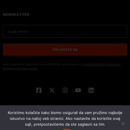
NEWSLETTER
PRIJAVITE SE
Ova stranica je zaštićena sa reCAPTCHA i primenjuju se
Google Politika privatnosti
i
Uslovi korišćenja usluge
Koristimo kolačiće kako bismo osigurali da vam pružimo najbolje
iskustvo na našoj veb stranici. Ako nastavite da koristite ovaj
sajt, pretpostavićemo da ste saglasni sa tim.
© 2026 NOVA EKONOMIJA | SVA PRAVA ZADŽANA | DEVELOPED BY
CUBES