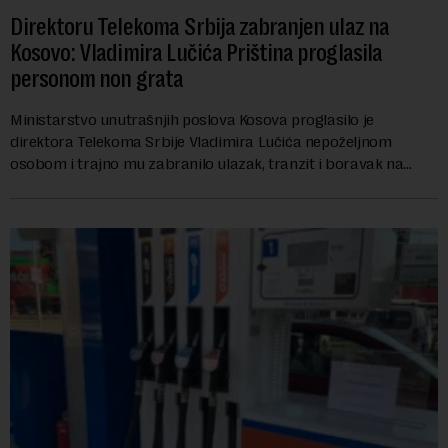
Direktoru Telekoma Srbija zabranjen ulaz na
Kosovo: Vladimira Lučića Priština proglasila
personom non grata
Ministarstvo unutrašnjih poslova Kosova proglasilo je
direktora Telekoma Srbije Vladimira Lučića nepoželjnom
osobom i trajno mu zabranilo ulazak, tranzit i boravak na
Kosovu, navodeći kao razlog njegove javn...