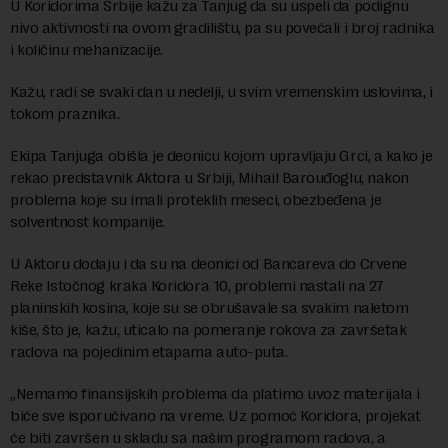
U Koridorima Srbije kažu za Tanjug da su uspeli da podignu
nivo aktivnosti na ovom gradilištu, pa su povećali i broj radnika
i količinu mehanizacije.
Kažu, radi se svaki dan u nedelji, u svim vremenskim uslovima, i
tokom praznika.
Ekipa Tanjuga obišla je deonicu kojom upravljaju Grci, a kako je
rekao predstavnik Aktora u Srbiji, Mihail Barouđoglu, nakon
problema koje su imali proteklih meseci, obezbeđena je
solventnost kompanije.
U Aktoru dodaju i da su na deonici od Bancareva do Crvene
Reke Istočnog kraka Koridora 10, problemi nastali na 27
planinskih kosina, koje su se obrušavale sa svakim naletom
kiše, što je, kažu, uticalo na pomeranje rokova za završetak
radova na pojedinim etapama auto-puta.
„Nemamo finansijskih problema da platimo uvoz materijala i
biće sve isporučivano na vreme. Uz pomoć Koridora, projekat
će biti završen u skladu sa našim programom radova, a