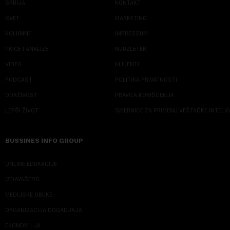
SRBIJA
KONTAKT
SVET
MARKETING
KOLUMNE
IMPRESSUM
PRIČE I ANALIZE
NJUZLETER
VIDEO
KLIJENTI
PODCAST
POLITIKA PRIVATNOSTI
ODRŽIVOST
PRAVILA KORIŠĆENJA
LEPŠI ŽIVOT
SMERNICE ZA PRIMENU VEŠTAČKE INTELI
BUSSINES INFO GROUP
ONLINE EDUKACIJE
IZDAVAŠTVO
MEDIJSKE OBUKE
ORGANIZACIJA DOGADJAJA
EKONOM I JA