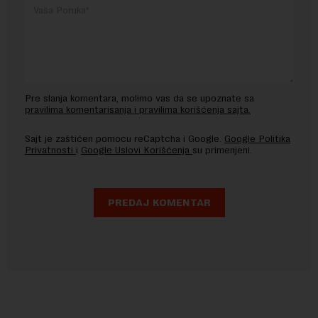
Pre slanja komentara, molimo vas da se upoznate sa
pravilima komentarisanja i pravilima korišćenja sajta.
Sajt je zaštićen pomocu reCaptcha i Google.
Google Politika
Privatnosti
i
Google Uslovi Korišćenja
su primenjeni.