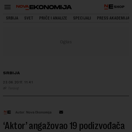
SHOP
SRBIJA
SVET
PRIČE I ANALIZE
SPECIJALI
PRESS AKADEMIJA
SRBIJA
23.06.2017.
11:41
Tanjug
Autor: Nova Ekonomija
‘Aktor’ angažovao 19 podizvođača