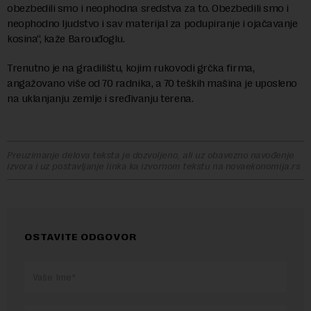
obezbedili smo i neophodna sredstva za to. Obezbedili smo i
neophodno ljudstvo i sav materijal za podupiranje i ojačavanje
kosina“, kaže Barouđoglu.
Trenutno je na gradilištu, kojim rukovodi grčka firma,
angažovano više od 70 radnika, a 70 teških mašina je uposleno
na uklanjanju zemlje i sređivanju terena.
Preuzimanje delova teksta je dozvoljeno, ali uz obavezno navođenje
izvora i uz postavljanje linka ka izvornom tekstu na novaekonomija.rs
OSTAVITE ODGOVOR