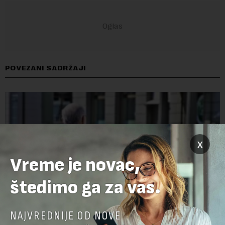
POVEZANI SADRŽAJI
x
Vreme je novac,
štedimo ga za vas.
NAJVREDNIJE OD NOVE