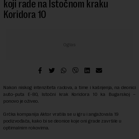
koji rade na Istočnom kraku
Koridora 10
Nakon niskog intenziteta radova, a time i kašnjenja, na deonici
auto-puta E-80, Istočni krak Koridora 10 ka Bugarskoj –
ponovo je oživeo.
Grčka kompanija Aktor vratila se u igru i angažovala 19
podizvođača, kako bi se deonice koje oni grade završile u
optimalnim rokovima.