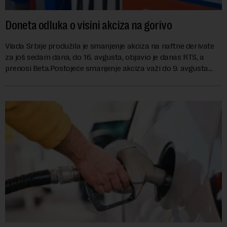
Doneta odluka o visini akciza na gorivo
Vlada Srbije produžila je smanjenje akciza na naftne derivate
za još sedam dana, do 16. avgusta, objavio je danas RTS, a
prenosi Beta.Postojeće smanjenje akciza važi do 9. avgusta
kao mera ublažavanja po...