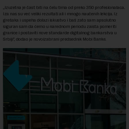
„Izuzetna je čast biti na čelu tima od preko 350 profesionalaca.
Iza nas su već veliki rezultati ali i mnogo naučenih lekcija. Iz
grešaka i uspeha dolazi iskustvo i baš zato sam apsolutno
siguran sam da ćemo u narednom periodu zaista pomeriti
granice i postaviti nove standarde digitalnog bankarstva u
Srbiji“, dodao je novoizabrani predsednik Mobi Banke.