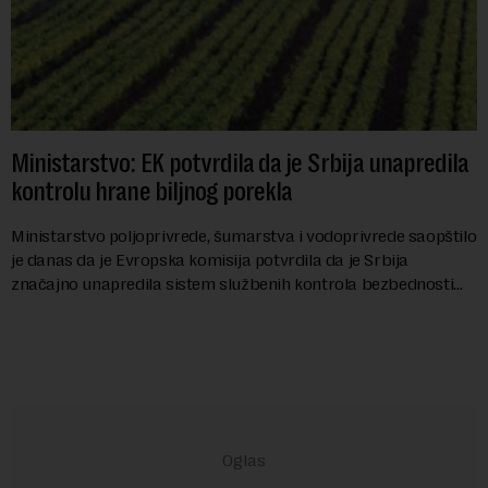
Ministarstvo: EK potvrdila da je Srbija unapredila
kontrolu hrane biljnog porekla
Ministarstvo poljoprivrede, šumarstva i vodoprivrede saopštilo
je danas da je Evropska komisija potvrdila da je Srbija
značajno unapredila sistem službenih kontrola bezbednosti
hrane biljnog porekla, te da k...