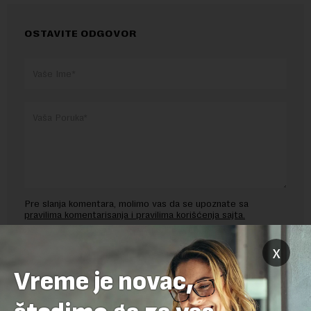
OSTAVITE ODGOVOR
Pre slanja komentara, molimo vas da se upoznate sa
pravilima komentarisanja i pravilima korišćenja sajta.
Sajt je zaštićen pomocu reCaptcha i Google.
Google Politika
x
Privatnosti
i
Google Uslovi Korišćenja
su primenjeni.
Vreme je novac,