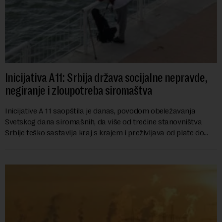
Inicijativa A11: Srbija država socijalne nepravde,
negiranje i zloupotreba siromaštva
Inicijative A 11 saopštila je danas, povodom obeležavanja
Svetskog dana siromašnih, da više od trećine stanovništva
Srbije teško sastavlja kraj s krajem i preživljava od plate do
plate.U saopštenju piše ...