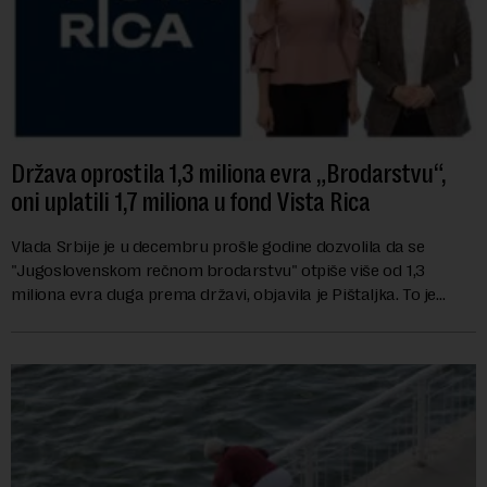
Država oprostila 1,3 miliona evra „Brodarstvu“,
oni uplatili 1,7 miliona u fond Vista Rica
Vlada Srbije je u decembru prošle godine dozvolila da se
"Jugoslovenskom rečnom brodarstvu" otpiše više od 1,3
miliona evra duga prema državi, objavila je Pištaljka. To je
učinjeno zaključkom koji do danas n...