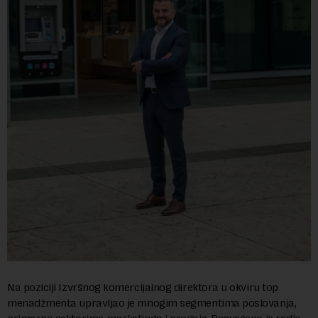
Na poziciji Izvršnog komercijalnog direktora u okviru top
menadžmenta upravljao je mnogim segmentima poslovanja,