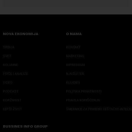
NOVA EKONOMIJA
O NAMA
SRBIJA
KONTAKT
SVET
MARKETING
KOLUMNE
IMPRESSUM
PRIČE I ANALIZE
NJUZLETER
VIDEO
KLIJENTI
PODCAST
POLITIKA PRIVATNOSTI
ODRŽIVOST
PRAVILA KORIŠĆENJA
LEPŠI ŽIVOT
SMERNICE ZA PRIMENU VEŠTAČKE INTELI
BUSSINES INFO GROUP