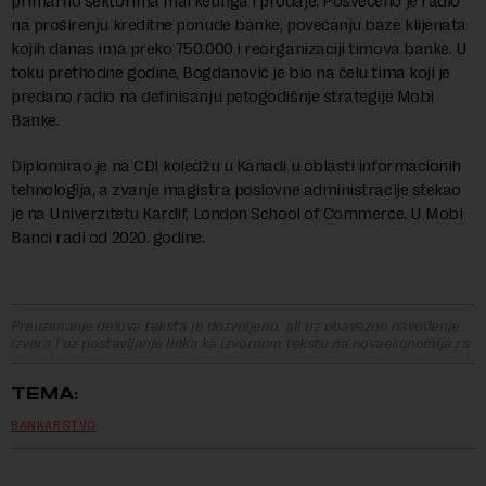
primarno sektorima marketinga i prodaje. Posvećeno je radio
na proširenju kreditne ponude banke, povećanju baze klijenata
kojih danas ima preko 750.000 i reorganizaciji timova banke. U
toku prethodne godine, Bogdanović je bio na čelu tima koji je
predano radio na definisanju petogodišnje strategije Mobi
Banke.
Diplomirao je na CDI koledžu u Kanadi u oblasti informacionih
tehnologija, a zvanje magistra poslovne administracije stekao
je na Univerzitetu Kardif, London School of Commerce. U Mobi
Banci radi od 2020. godine.
Preuzimanje delova teksta je dozvoljeno, ali uz obavezno navođenje
izvora i uz postavljanje linka ka izvornom tekstu na novaekonomija.rs
TEMA:
BANKARSTVO