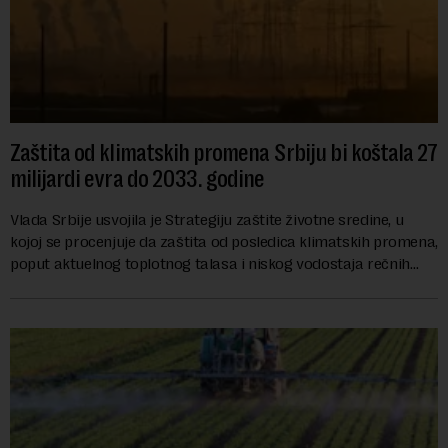
Zaštita od klimatskih promena Srbiju bi koštala 27
milijardi evra do 2033. godine
Vlada Srbije usvojila je Strategiju zaštite životne sredine, u
kojoj se procenjuje da zaštita od posledica klimatskih promena,
poput aktuelnog toplotnog talasa i niskog vodostaja rečnih
slivova, zahteva inve...