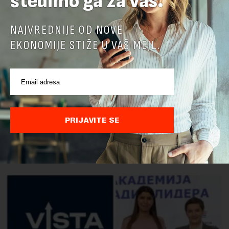
štedimo ga za vas.
NAJVREDNIJE OD NOVE
EKONOMIJE STIŽE U VAŠ MEJL.
PRIJAVITE SE
POVEZANI SADRŽAJI