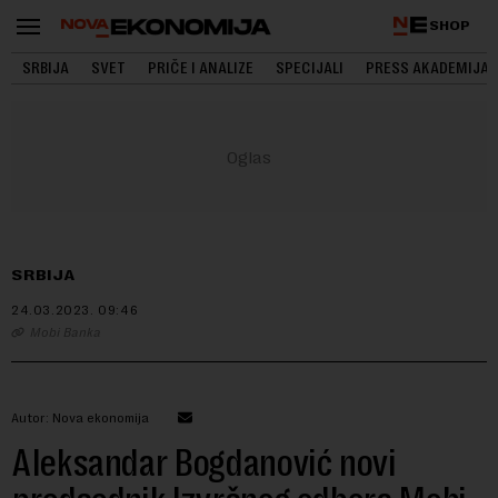
SHOP
SRBIJA
SVET
PRIČE I ANALIZE
SPECIJALI
PRESS AKADEMIJA
SRBIJA
24.03.2023.
09:46
Mobi Banka
Autor: Nova ekonomija
Aleksandar Bogdanović novi