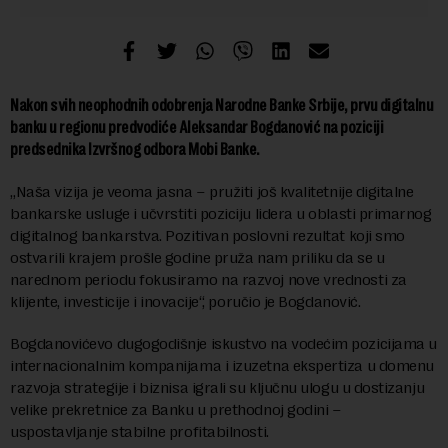
Nakon svih neophodnih odobrenja Narodne Banke Srbije, prvu digitalnu
banku u regionu predvodiće Aleksandar Bogdanović na poziciji
predsednika Izvršnog odbora Mobi Banke.
„Naša vizija je veoma jasna – pružiti još kvalitetnije digitalne
bankarske usluge i učvrstiti poziciju lidera u oblasti primarnog
digitalnog bankarstva. Pozitivan poslovni rezultat koji smo
ostvarili krajem prošle godine pruža nam priliku da se u
narednom periodu fokusiramo na razvoj nove vrednosti za
klijente, investicije i inovacije“, poručio je Bogdanović.
Bogdanovićevo dugogodišnje iskustvo na vodećim pozicijama u
internacionalnim kompanijama i izuzetna ekspertiza u domenu
razvoja strategije i biznisa igrali su ključnu ulogu u dostizanju
velike prekretnice za Banku u prethodnoj godini –
uspostavljanje stabilne profitabilnosti.