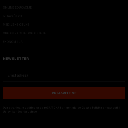
ONLINE EDUKACIJE
IZDAVAŠTVO
MEDIJSKE OBUKE
ORGANIZACIJA DOGADJAJA
EKONOM I JA
NEWSLETTER
PRIJAVITE SE
Ova stranica je zaštićena sa reCAPTCHA i primenjuju se
Google Politika privatnosti
i
Uslovi korišćenja usluge