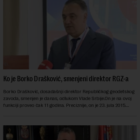
Ko je Borko Drašković, smenjeni direktor RGZ-a
Borko Drašković, dosadašnji direktor Republičkog geodetskog
zavoda, smenjen je danas, odlukom Vlade Srbije.On je na ovoj
funkciji proveo čak 11 godina. Preciznije, on je 23. jula 2015.
izabran za v.d. di...