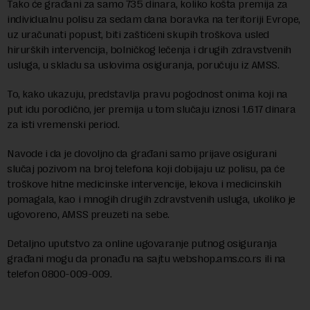
Tako će građani za samo 735 dinara, koliko košta premija za
individualnu polisu za sedam dana boravka na teritoriji Evrope,
uz uračunati popust, biti zaštićeni skupih troškova usled
hirurških intervencija, bolničkog lečenja i drugih zdravstvenih
usluga, u skladu sa uslovima osiguranja, poručuju iz AMSS.
To, kako ukazuju, predstavlja pravu pogodnost onima koji na
put idu porodično, jer premija u tom slučaju iznosi 1.617 dinara
za isti vremenski period.
Navode i da je dovoljno da građani samo prijave osigurani
slučaj pozivom na broj telefona koji dobijaju uz polisu, pa će
troškove hitne medicinske intervencije, lekova i medicinskih
pomagala, kao i mnogih drugih zdravstvenih usluga, ukoliko je
ugovoreno, AMSS preuzeti na sebe.
Detaljno uputstvo za online ugovaranje putnog osiguranja
građani mogu da pronađu na sajtu webshop.ams.co.rs ili na
telefon 0800-009-009.