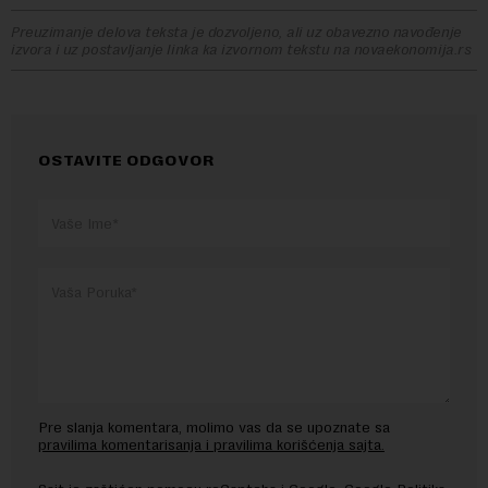
Preuzimanje delova teksta je dozvoljeno, ali uz obavezno navođenje
izvora i uz postavljanje linka ka izvornom tekstu na novaekonomija.rs
OSTAVITE ODGOVOR
Pre slanja komentara, molimo vas da se upoznate sa
pravilima komentarisanja i pravilima korišćenja sajta.