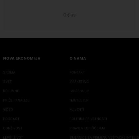
NOVA EKONOMIJA
O NAMA
SRBIJA
KONTAKT
SVET
MARKETING
KOLUMNE
IMPRESSUM
PRIČE I ANALIZE
NJUZLETER
VIDEO
KLIJENTI
PODCAST
POLITIKA PRIVATNOSTI
ODRŽIVOST
PRAVILA KORIŠĆENJA
LEPŠI ŽIVOT
SMERNICE ZA PRIMENU VEŠTAČKE INTELI