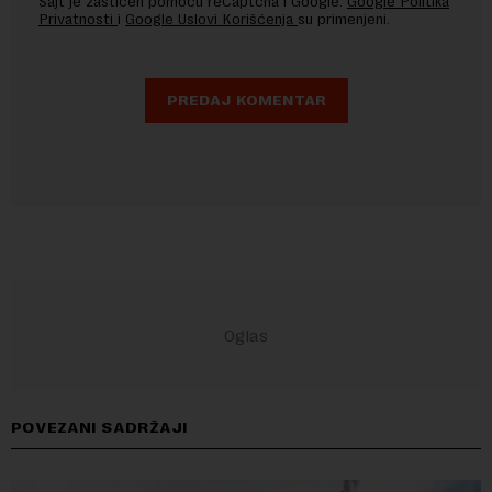
Sajt je zaštićen pomocu reCaptcha i Google.
Google Politika
Privatnosti
i
Google Uslovi Korišćenja
su primenjeni.
POVEZANI SADRŽAJI