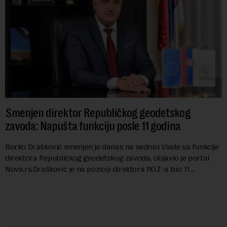
Smenjen direktor Republičkog geodetskog
zavoda: Napušta funkciju posle 11 godina
Borko Drašković smenjen je danas na sednici Vlade sa funkcije
direktora Republičkog geodetskog zavoda, objavio je portal
Nova.rs.Drašković je na poziciji direktora RGZ-a bio 11
godina.Kako piše Nova....