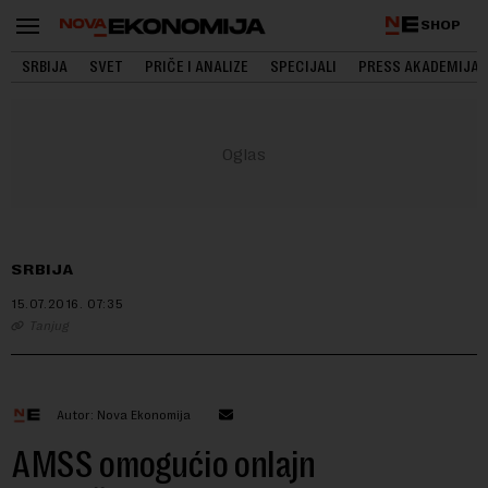
SHOP
SRBIJA
SVET
PRIČE I ANALIZE
SPECIJALI
PRESS AKADEMIJA
SRBIJA
15.07.2016.
07:35
Tanjug
Autor: Nova Ekonomija
AMSS omogućio onlajn