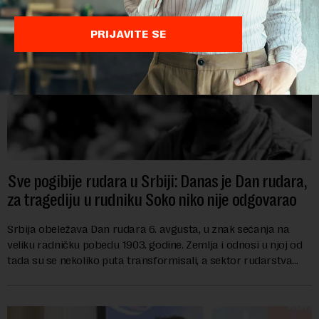
PRIJAVITE SE
Sve pogibije rudara u Srbiji: Danas je Dan rudara,
za tragediju u rudniku Soko niko nije odgovarao
Srbija obeležava Dan rudara 6. avgusta, u znak sećanja na
veliku radničku pobedu 1903. godine. Zemlja i odnosi u njoj od
tada su se nekoliko puta transformisali, a sektor rudarstva
danas karakterišu velike r...