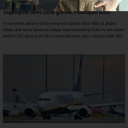
Objavljene nove cene goriva: Poskupeo dizel
U narednih sedam dana cena evrodizela biće viša za jedan
dinar, dok cena benzina ostaje nepromenjena.Tako će evrodizel
koštati 227 dinara po litru. Cena benzina, kao i dosad, biće 202
dinara po litru. ...