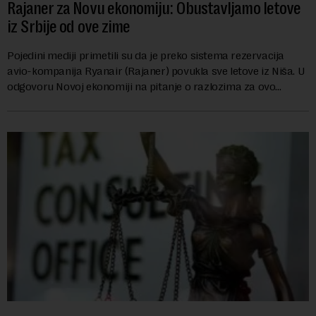
Rajaner za Novu ekonomiju: Obustavljamo letove
iz Srbije od ove zime
Pojedini mediji primetili su da je preko sistema rezervacija
avio-kompanija Ryanair (Rajaner) povukla sve letove iz Niša. U
odgovoru Novoj ekonomiji na pitanje o razlozima za ovo
povlačenje, ovaj avio-gigant...