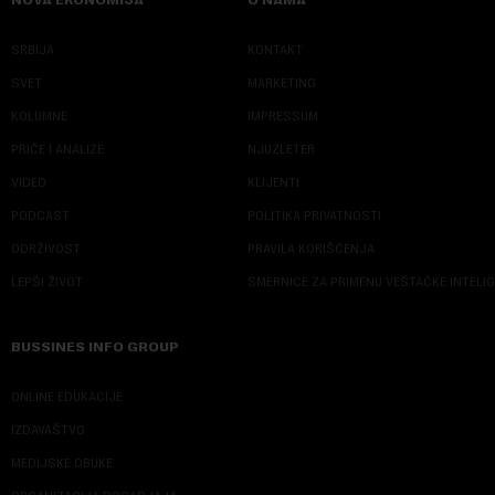
SRBIJA
KONTAKT
SVET
MARKETING
KOLUMNE
IMPRESSUM
PRIČE I ANALIZE
NJUZLETER
VIDEO
KLIJENTI
PODCAST
POLITIKA PRIVATNOSTI
ODRŽIVOST
PRAVILA KORIŠĆENJA
LEPŠI ŽIVOT
SMERNICE ZA PRIMENU VEŠTAČKE INTELI
BUSSINES INFO GROUP
ONLINE EDUKACIJE
IZDAVAŠTVO
MEDIJSKE OBUKE