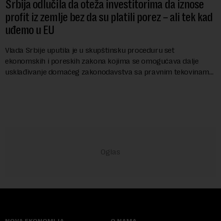
Srbija odlučila da oteža investitorima da iznose
profit iz zemlje bez da su platili porez – ali tek kad
uđemo u EU
Vlada Srbije uputila je u skupštinsku proceduru set
ekonomskih i poreskih zakona kojima se omogućava dalje
usklađivanje domaćeg zakonodavstva sa pravnim tekovinama
Evropske unije i ispunjavaju obaveze predvi...
NOVA EKONOMIJA
O NAMA