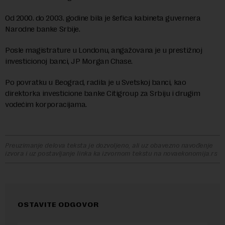
Od 2000. do 2003. godine bila je šefica kabineta guvernera
Narodne banke Srbije.
Posle magistrature u Londonu, angažovana je u prestižnoj
investicionoj banci, JP Morgan Chase.
Po povratku u Beograd, radila je u Svetskoj banci, kao
direktorka investicione banke Citigroup za Srbiju i drugim
vodećim korporacijama.
Preuzimanje delova teksta je dozvoljeno, ali uz obavezno navođenje
izvora i uz postavljanje linka ka izvornom tekstu na novaekonomija.rs
OSTAVITE ODGOVOR