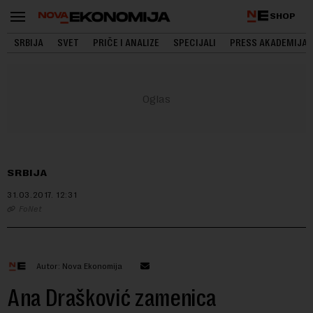
SHOP
SRBIJA
SVET
PRIČE I ANALIZE
SPECIJALI
PRESS AKADEMIJA
SRBIJA
31.03.2017.
12:31
FoNet
Autor: Nova Ekonomija
Ana Drašković zamenica