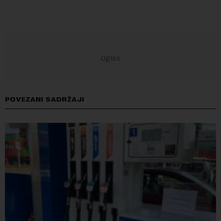
POVEZANI SADRŽAJI