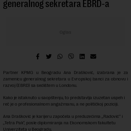
generalnog sekretara EBRD-a
Partner KPMG u Beogradu Ana Drašković, izabrana je za
zamenicu generalnog sekretara u Evropskoj banci za obnovu i
razvoj (EBRD) sa sedištem u Londonu.
Kako je istaknuto u saopštenju, to predstavlja izuzetan uspeh i
reč je o profesionalnom angažmanu, a ne političkoj poziciji.
Ana Drašković je karijeru započela u preduzećima „Radović“ i
„Tetra Pak“, posle diplomiranja na Ekonomskom fakultetu
Univerziteta u Beogradu.