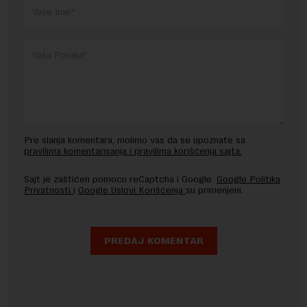
Pre slanja komentara, molimo vas da se upoznate sa
pravilima komentarisanja i pravilima korišćenja sajta.
Sajt je zaštićen pomocu reCaptcha i Google.
Google Politika
Privatnosti
i
Google Uslovi Korišćenja
su primenjeni.