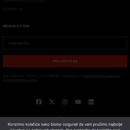
ORGANIZACIJA DOGADJAJA
EKONOM I JA
NEWSLETTER
PRIJAVITE SE
Ova stranica je zaštićena sa reCAPTCHA i primenjuju se
Google Politika privatnosti
i
Uslovi korišćenja usluge
Koristimo kolačiće kako bismo osigurali da vam pružimo najbolje