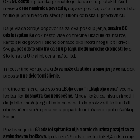
Oko
90 odsto
ispitanika primetilo je da su se u proteklih šest
meseci
cene namirnica povećale,
najviše povrća, voća i mesa. Isto
toliko je prinuđeno da štedi prilikom odlaska u prodavnicu.
Da je Vlada Srbije odgovorna za ova poskupljenja,
smatra 60
odsto ispitanika
dok nešto više od trećine ukazuje da marže,
kartelski dogovori i slične domaće okolnosti mogu biti krivci.
Svega
pet odsto smatra da su u pitanju međunarodne okolnosti
kao
što je rat u Ukrajini, cena nafte, itd.
Tri četvrtine veruje da
država može da utiče na smanjenje cena
, dok
preostali
ne dele to mišljenje.
Prethodne mere, kao što su ,
,Bolja cena“
i
,,Najbolja cena“
većina
ispitanika
posmatra kao neuspešne.
Mnogi kažu da nisu primetili
da je bilo značajnog uticaja na cene i da proizvodi koji su bili
obuhvaćeni sniženjima nisu pripadali uobičajenoj potrošačkoj
korpi.
Pozitivno je da
63 odsto ispitanika nije moralo da uzima pozajmice za
svakodnevne troškove.
Ipak, oko 29 odsto jeste dok 8,4 odsto nije