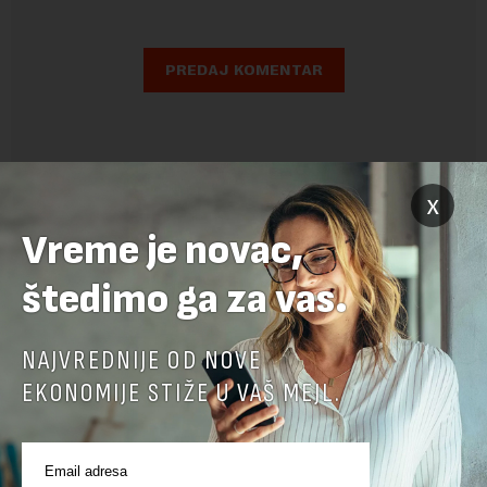
x
Vreme je novac,
štedimo ga za vas.
NAJVREDNIJE OD NOVE
EKONOMIJE STIŽE U VAŠ MEJL.
POVEZANI SADRŽAJI