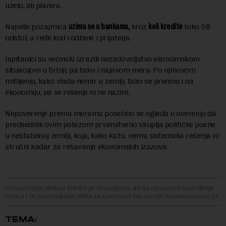
uzelo, ali planira.
Najviše pozajmica
uzima se u bankama,
kroz
keš kredite
(oko 58
odsto), a ređe kod rodbine i prijatelja.
Ispitanici su većinski izrazili nezadovoljstvo ekonomskom
situacijom u Srbiji, pa tako i najavom mera. Po njihovom
mišljenju, kako vlada nemir u zemlji, tako se prenosi i na
ekonomiju, pa se rešenje ni ne nazire.
Nepoverenje prema merama posebno se ogleda u uverenju da
predsednik ovim potezom prvenstveno skuplja političke poene
u nestabilnoj zemlji, koja, kako kažu, nema sistemska rešenja ni
stručni kadar za rešavanje ekonomskih izazova.
Preuzimanje delova teksta je dozvoljeno, ali uz obavezno navođenje
izvora i uz postavljanje linka ka izvornom tekstu na novaekonomija.rs
TEMA: