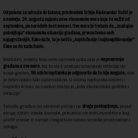
Od pelena za odrasle do kulena, predsednik Srbije Aleksandar Vučić je
u nedelju, 24. avgusta najavio nove ekonomske mere koje će važiti od
septembra, pa narednih šest meseci. Ove mere bi trebalo da ,,značajno
poboljšaju“ ekonomsku situaciju građana, prvenstveno onih
najugroženijih. Kako kaže, to je nešto ,,najsloženije i najkomplikovanije“
čime se do sada bavio.
Međutim, anketa koju smo sproveli pokazala je
nepoverenje
građana u ove mere.
Na to da li očekuju smanjenje inflacije do
kraja godine,
96 odsto ispitanika je odgovorilo da to nije moguće,
dok
je četiri odsto bilo optimistično. U očima ispitanika najveći i
najčešći krivac za ovakvo stanje je ,,loša ekonomska politika i
inflacija“.
Takođe, građani su skrenuli pažnju na
druga poskupljenja,
poput
struje, zatim visoke kamate, prisustvo stranih investitora koji
profit iznose iz zemlje i negativan odnos između proizvodnje i
usluga.