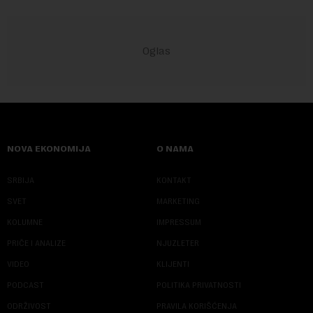
NOVA EKONOMIJA
O NAMA
SRBIJA
KONTAKT
SVET
MARKETING
KOLUMNE
IMPRESSUM
PRIČE I ANALIZE
NJUZLETER
VIDEO
KLIJENTI
PODCAST
POLITIKA PRIVATNOSTI
ODRŽIVOST
PRAVILA KORIŠĆENJA