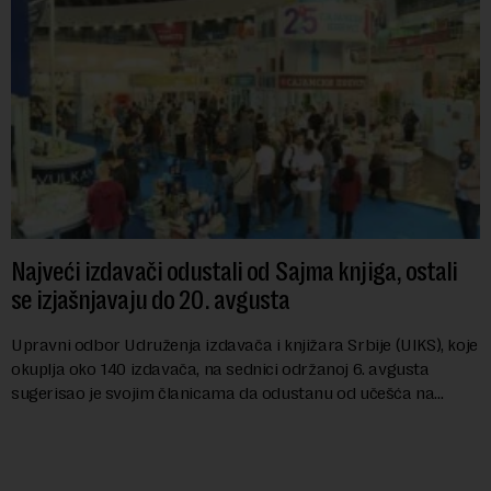
Najveći izdavači odustali od Sajma knjiga, ostali
se izjašnjavaju do 20. avgusta
Upravni odbor Udruženja izdavača i knjižara Srbije (UIKS), koje
okuplja oko 140 izdavača, na sednici održanoj 6. avgusta
sugerisao je svojim članicama da odustanu od učešća na
predstojećem Sajmu knjiga. Vrem...