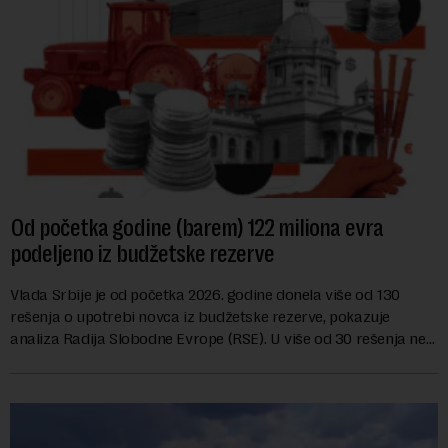
Od početka godine (barem) 122 miliona evra
podeljeno iz budžetske rezerve
Vlada Srbije je od početka 2026. godine donela više od 130
rešenja o upotrebi novca iz budžetske rezerve, pokazuje
analiza Radija Slobodne Evrope (RSE). U više od 30 rešenja ne
navodi se tačan iznos koji će ...