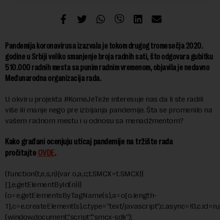
Pandemija koronavirusa izazvala je tokom drugog tromesečja 2020.
godine u Srbiji veliko smanjenje broja radnih sati, što odgovara gubitku
510.000 radnih mesta sa punim radnim vremenom, objavila je nedavno
Međunarodna organizacija rada.
U okviru projekta #KomeJeTeže interesuje nas da li ste radili
više ili manje nego pre izbijanja pandemije. Šta se promenilo na
vašem radnom mestu i u odnosu sa menadžmentom?
Kako građani ocenjuju uticaj pandemije na tržište rada
pročitajte
OVDE
.
(function(t,e,s,n){var o,a,c;t.SMCX=t.SMCX||
[],e.getElementById(n)||
(o=e.getElementsByTagName(s),a=o[o.length-
1],c=e.createElement(s),c.type=“text/javascript“,c.async=!0,c.i
(window,document,“script“,“smcx-sdk“);