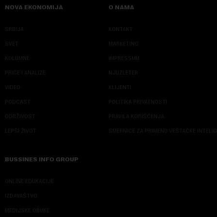
NOVA EKONOMIJA
O NAMA
SRBIJA
KONTAKT
SVET
MARKETING
KOLUMNE
IMPRESSUM
PRIČE I ANALIZE
NJUZLETER
VIDEO
KLIJENTI
PODCAST
POLITIKA PRIVATNOSTI
ODRŽIVOST
PRAVILA KORIŠĆENJA
LEPŠI ŽIVOT
SMERNICE ZA PRIMENU VEŠTAČKE INTELI
BUSSINES INFO GROUP
ONLINE EDUKACIJE
IZDAVAŠTVO
MEDIJSKE OBUKE