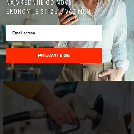
NAJVREDNIJE OD NOVE
EKONOMIJE STIŽE U VAŠ MEJL.
Doneta odluka o visini akciza na gorivo
Vlada Srbije produžila je smanjenje akciza na naftne derivate
za još sedam dana, do 16. avgusta, objavio je danas RTS, a
prenosi Beta.Postojeće smanjenje akciza važi do 9. avgusta
PRIJAVITE SE
kao mera ublažavanja po...