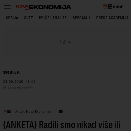
SHOP
SRBIJA
SVET
PRIČE I ANALIZE
SPECIJALI
PRESS AKADEMIJA
SRBIJA
23.09.2020.
16:42
Nova ekonomija
Autor: Nova Ekonomija
(ANKETA) Radili smo nikad više ili