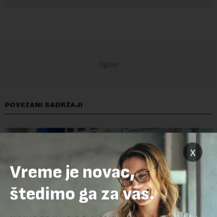
POVEZANI SADRŽAJI
x
Vreme je novac,
štedimo ga za vas.