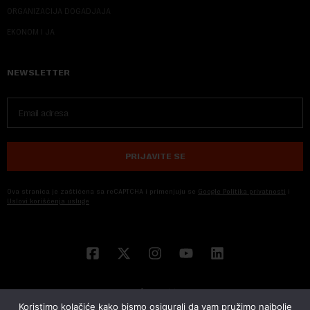
ORGANIZACIJA DOGADJAJA
EKONOM I JA
NEWSLETTER
PRIJAVITE SE
Ova stranica je zaštićena sa reCAPTCHA i primenjuju se
Google Politika privatnosti
i
Uslovi korišćenja usluge
Koristimo kolačiće kako bismo osigurali da vam pružimo najbolje