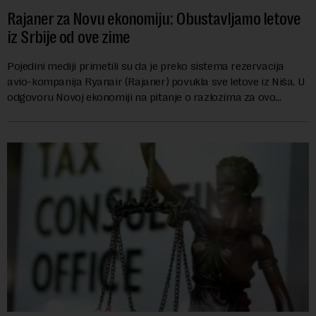
Rajaner za Novu ekonomiju: Obustavljamo letove
iz Srbije od ove zime
Pojedini mediji primetili su da je preko sistema rezervacija
avio-kompanija Ryanair (Rajaner) povukla sve letove iz Niša. U
odgovoru Novoj ekonomiji na pitanje o razlozima za ovo
povlačenje, ovaj avio-gigant...