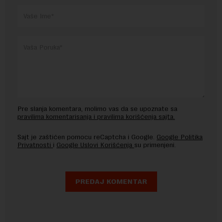
Pre slanja komentara, molimo vas da se upoznate sa
pravilima komentarisanja i pravilima korišćenja sajta.
Sajt je zaštićen pomocu reCaptcha i Google.
Google Politika
Privatnosti
i
Google Uslovi Korišćenja
su primenjeni.