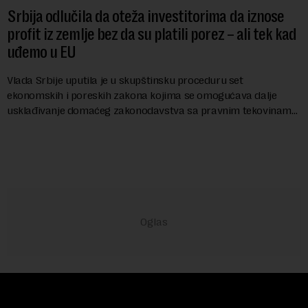
Srbija odlučila da oteža investitorima da iznose
profit iz zemlje bez da su platili porez – ali tek kad
uđemo u EU
Vlada Srbije uputila je u skupštinsku proceduru set
ekonomskih i poreskih zakona kojima se omogućava dalje
usklađivanje domaćeg zakonodavstva sa pravnim tekovinama
Evropske unije i ispunjavaju obaveze predvi...