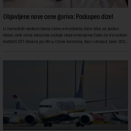
Objavljene nove cene goriva: Poskupeo dizel
U narednih sedam dana cena evrodizela biće viša za jedan
dinar, dok cena benzina ostaje nepromenjena.Tako će evrodizel
koštati 227 dinara po litru. Cena benzina, kao i dosad, biće 202
dinara po litru. ...