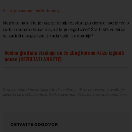
Create your own user feedback survey
Napišite nam šta je najpozitivniji rezultat pandemije kad je reč o
radu i radnim odnosima, a šta je negativno? Šta biste voleli da
se zadrži u organizaciji rada vaše kompanije?
Većina građana strahuje da će zbog korona-krize izgubiti
posao (REZULTATI ANKETE)
Preuzimanje delova teksta je dozvoljeno, ali uz obavezno navođenje
izvora i uz postavljanje linka ka izvornom tekstu na novaekonomija.rs
OSTAVITE ODGOVOR