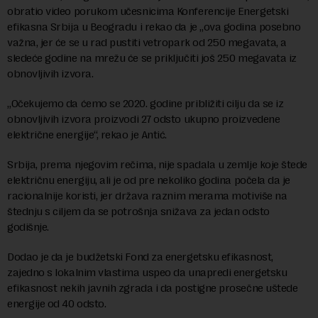
obratio video porukom učesnicima Konferencije Energetski
efikasna Srbija u Beogradu i rekao da je „ova godina posebno
važna, jer će se u rad pustiti vetropark od 250 megavata, a
sledeće godine na mrežu će se priključiti još 250 megavata iz
obnovljivih izvora.
„Očekujemo da ćemo se 2020. godine približiti cilju da se iz
obnovljivih izvora proizvodi 27 odsto ukupno proizvedene
električne energije“, rekao je Antić.
Srbija, prema njegovim rečima, nije spadala u zemlje koje štede
električnu energiju, ali je od pre nekoliko godina počela da je
racionalnije koristi, jer država raznim merama motiviše na
štednju s ciljem da se potrošnja snižava za jedan odsto
godišnje.
Dodao je da je budžetski Fond za energetsku efikasnost,
zajedno s lokalnim vlastima uspeo da unapredi energetsku
efikasnost nekih javnih zgrada i da postigne prosečne uštede
energije od 40 odsto.