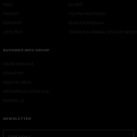
VIDEO
KLIJENTI
PODCAST
POLITIKA PRIVATNOSTI
ODRŽIVOST
PRAVILA KORIŠĆENJA
LEPŠI ŽIVOT
SMERNICE ZA PRIMENU VEŠTAČKE INTELI
BUSSINES INFO GROUP
ONLINE EDUKACIJE
IZDAVAŠTVO
MEDIJSKE OBUKE
ORGANIZACIJA DOGADJAJA
EKONOM I JA
NEWSLETTER