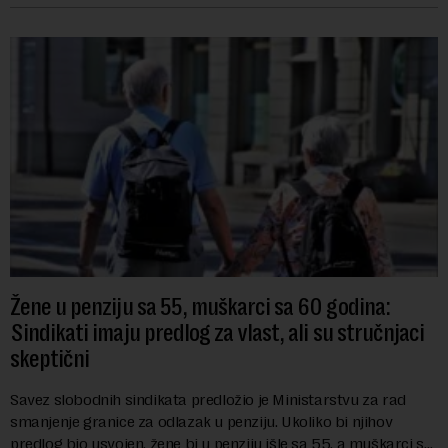
Žene u penziju sa 55, muškarci sa 60 godina:
Sindikati imaju predlog za vlast, ali su stručnjaci
skeptični
Savez slobodnih sindikata predložio je Ministarstvu za rad
smanjenje granice za odlazak u penziju. Ukoliko bi njihov
predlog bio usvojen, žene bi u penziju išle sa 55, a muškarci sa