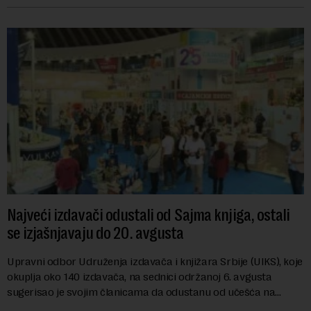
Najveći izdavači odustali od Sajma knjiga, ostali
se izjašnjavaju do 20. avgusta
Upravni odbor Udruženja izdavača i knjižara Srbije (UIKS), koje
okuplja oko 140 izdavača, na sednici održanoj 6. avgusta
sugerisao je svojim članicama da odustanu od učešća na
predstojećem Sajmu knjiga. Vrem...