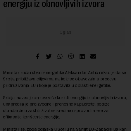
energiju iz obnovljivih izvora
Ministar rudarstva i energetike Aleksandar Antić rekao je da se
Srbija približava ciljevima na koje se obavezala u procesu
pridruživanja EU i koje je postavila u oblasti energetike.
Srbija, naveo je on, sve više koristi energiju iz obnovljivih izvora,
unapredila je proizvodne i prenosne kapacitete, podiže
standarde u zaštiti životne sredine i sprovodi mere za
efikasnije korišćenje energije.
Ministar se, zbog odlaska u Sofiju na Samit EU-Zapadni Balkan,