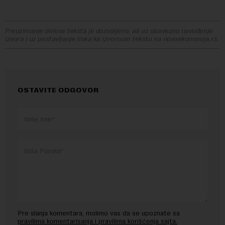
Preuzimanje delova teksta je dozvoljeno, ali uz obavezno navođenje
izvora i uz postavljanje linka ka izvornom tekstu na novaekonomija.rs
OSTAVITE ODGOVOR
Pre slanja komentara, molimo vas da se upoznate sa
pravilima komentarisanja i pravilima korišćenja sajta.