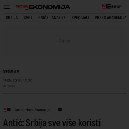
SHOP
SRBIJA
SVET
PRIČE I ANALIZE
SPECIJALI
PRESS AKADEMIJA
SRBIJA
17.05.2018.
16:30
Beta
Autor: Nova Ekonomija
Antić: Srbija sve više koristi