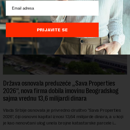
PRIJAVITE SE
Država osnovala preduzeće „Sava Properties
2026“, nova firma dobila imovinu Beogradskog
sajma vrednu 13,6 milijardi dinara
Vlada Srbije osnovala je privredno društvo "Sava Properties
2026", čiji osnovni kapital iznosi 13,64 milijarde dinara, a u koji
je kao nenovčani ulog unela brojne katastarske parcele i
objekte u okviru kompl...