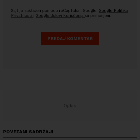
Sajt je zaštićen pomocu reCaptcha i Google.
Google Politika
Privatnosti
i
Google Uslovi Korišćenja
su primenjeni.
POVEZANI SADRŽAJI