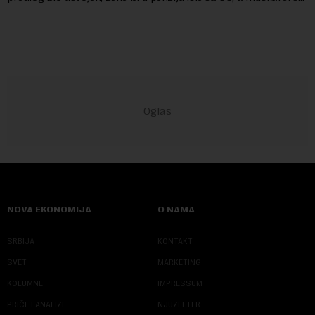
60 godina. Iako bi se ver...
NOVA EKONOMIJA
O NAMA
SRBIJA
KONTAKT
SVET
MARKETING
KOLUMNE
IMPRESSUM
PRIČE I ANALIZE
NJUZLETER