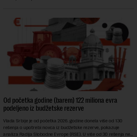
hrane biljnog porekla, te da k...
Od početka godine (barem) 122 miliona evra
podeljeno iz budžetske rezerve
Vlada Srbije je od početka 2026. godine donela više od 130
rešenja o upotrebi novca iz budžetske rezerve, pokazuje
analiza Radija Slobodne Evrope (RSE). U više od 30 rešenja ne