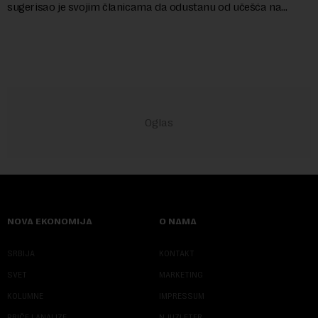
sugerisao je svojim članicama da odustanu od učešća na
predstojećem Sajmu knjiga. Vrem...
NOVA EKONOMIJA
O NAMA
SRBIJA
KONTAKT
SVET
MARKETING
KOLUMNE
IMPRESSUM
PRIČE I ANALIZE
NJUZLETER