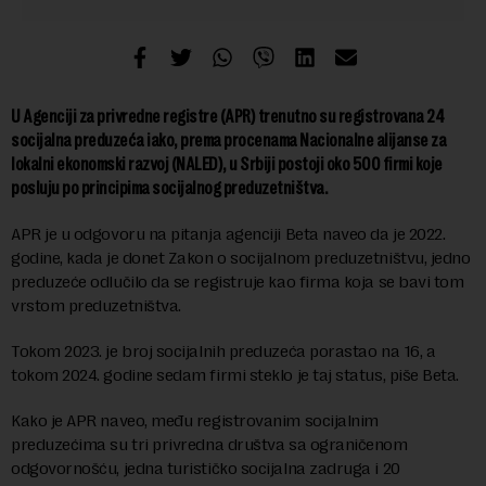
U Agenciji za privredne registre (APR) trenutno su registrovana 24
socijalna preduzeća iako, prema procenama Nacionalne alijanse za
lokalni ekonomski razvoj (NALED), u Srbiji postoji oko 500 firmi koje
posluju po principima socijalnog preduzetništva.
APR je u odgovoru na pitanja agenciji Beta naveo da je 2022.
godine, kada je donet Zakon o socijalnom preduzetništvu, jedno
preduzeće odlučilo da se registruje kao firma koja se bavi tom
vrstom preduzetništva.
Tokom 2023. je broj socijalnih preduzeća porastao na 16, a
tokom 2024. godine sedam firmi steklo je taj status, piše Beta.
Kako je APR naveo, među registrovanim socijalnim
preduzećima su tri privredna društva sa ograničenom
odgovornošću, jedna turističko socijalna zadruga i 20