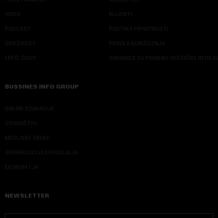
VIDEO
KLIJENTI
PODCAST
POLITIKA PRIVATNOSTI
ODRŽIVOST
PRAVILA KORIŠĆENJA
LEPŠI ŽIVOT
SMERNICE ZA PRIMENU VEŠTAČKE INTELI
BUSSINES INFO GROUP
ONLINE EDUKACIJE
IZDAVAŠTVO
MEDIJSKE OBUKE
ORGANIZACIJA DOGADJAJA
EKONOM I JA
NEWSLETTER