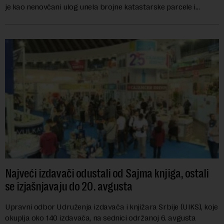
je kao nenovčani ulog unela brojne katastarske parcele i
objekte u okviru kompl...
Najveći izdavači odustali od Sajma knjiga, ostali
se izjašnjavaju do 20. avgusta
Upravni odbor Udruženja izdavača i knjižara Srbije (UIKS), koje
okuplja oko 140 izdavača, na sednici održanoj 6. avgusta