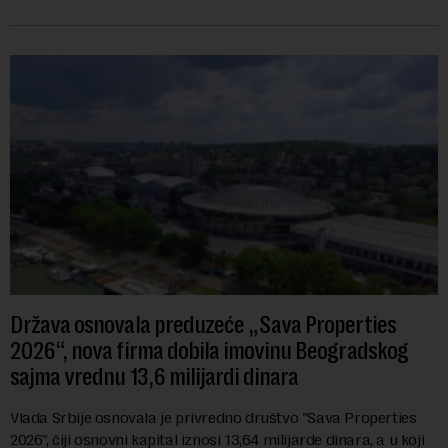
navodi se tačan iznos koji će ...
Država osnovala preduzeće „Sava Properties
2026“, nova firma dobila imovinu Beogradskog
sajma vrednu 13,6 milijardi dinara
Vlada Srbije osnovala je privredno društvo "Sava Properties
2026", čiji osnovni kapital iznosi 13,64 milijarde dinara, a u koji