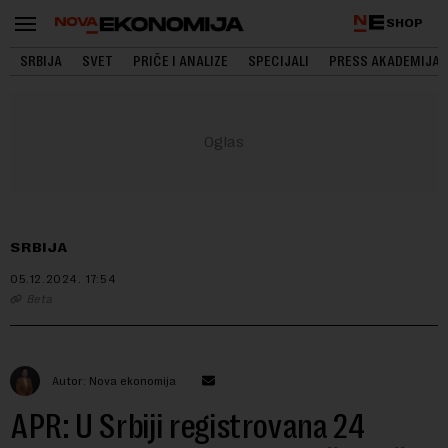
SHOP
SRBIJA
SVET
PRIČE I ANALIZE
SPECIJALI
PRESS AKADEMIJA
SRBIJA
05.12.2024.
17:54
Beta
Autor: Nova ekonomija
APR: U Srbiji registrovana 24