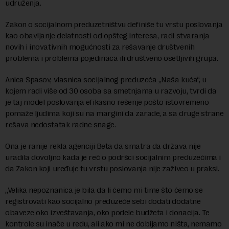
udruženja.
Zakon o socijalnom preduzetništvu definiše tu vrstu poslovanja
kao obavljanje delatnosti od opšteg interesa, radi stvaranja
novih i inovativnih mogućnosti za rešavanje društvenih
problema i problema pojedinaca ili društveno osetljivih grupa.
Anica Spasov, vlasnica socijalnog preduzeća „Naša kuća“, u
kojem radi više od 30 osoba sa smetnjama u razvoju, tvrdi da
je taj model poslovanja efikasno rešenje pošto istovremeno
pomaže ljudima koji su na margini da zarade, a sa druge strane
rešava nedostatak radne snage.
Ona je ranije rekla agenciji Beta da smatra da država nije
uradila dovoljno kada je reč o podršci socijalnim preduzećima i
da Zakon koji uređuje tu vrstu poslovanja nije zaživeo u praksi.
„Velika nepoznanica je bila da li ćemo mi time što ćemo se
registrovati kao socijalno preduzeće sebi dodati dodatne
obaveze oko izveštavanja, oko podele budžeta i donacija. Te
kontrole su inače u redu, ali ako mi ne dobijamo ništa, nemamo