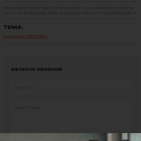
Preuzimanje delova teksta je dozvoljeno, ali uz obavezno navođenje
izvora i uz postavljanje linka ka izvornom tekstu na novaekonomija.rs
TEMA:
SOCIJALNA PREDUZEĆA
OSTAVITE ODGOVOR