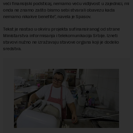
veći finansijski podsticaj, nemamo veću vidljivost u zajednici, mi
onda ne znamo zašto bismo sebi stvarali obavezu kada
nemamo nikakve benefite“, navela je Spasov.
Tekst je nastao u okviru projekta sufinansiranog od strane
Ministarstva informisanja i telekomunikacija Srbije. Izneti
stavovi nužno ne izražavaju stavove organa koji je dodelio
sredstva.