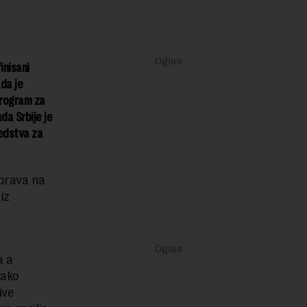
inisani
da je
Program za
da Srbije je
redstva za
 prava na
iz
a a
Tako
ive