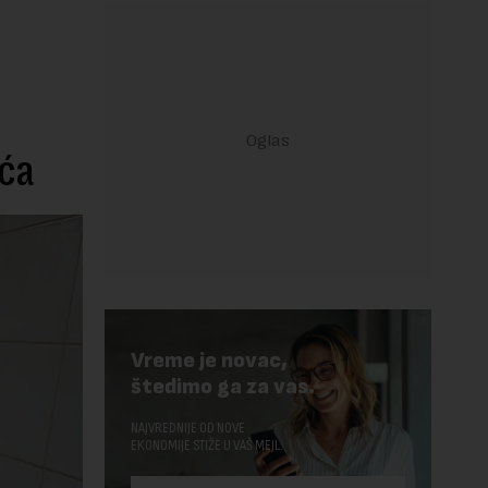
eća
Vreme je novac,
štedimo ga za vas.
NAJVREDNIJE OD NOVE
EKONOMIJE STIŽE U VAŠ MEJL.