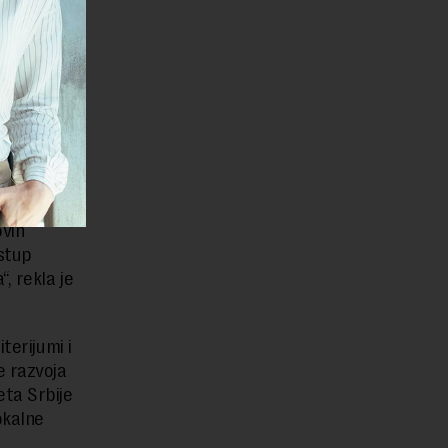
a ovu
su
 uz
rivanje
 uticaj na
ovih
istup
, rekla je
terijumi i
e razvoja
eta Srbije
okalne