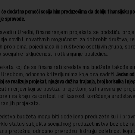
 će dodatno pomoći socijalnim preduzećima da dobiju finansijsku p
je sprovode.
vodi u Uredbi, finansiranjem projekata se podstiču projekti
ranje novih i inovativnih mogućnosti za dobrobit društva, r
h problema, pojedinaca ili društveno osetljivih grupa, spr
 socijalne isključenosti i otklanjanje posledica.
jekata koji će se finansirati sredstvima budžeta takođe s
i Uredbom, odnosno kriterijumima koje ona sadrži.
Jedan od n
oj se realizuje projekat, njegova dužina trajanja, broj korisnika i nj
atim ciljevi koji se postižu projektom, sufinansiranje proje
ora i na kraju zakonitost i efikasnost korišćenja sredstava
ranijih projekata.
edstva budžeta mogu biti dodeljena preduzetniku ili prav
teklo status subjekta socijalnog preduzetništva bez obzira
anu pretežnu, odnosno privrednu ili drugu delatnost koju o