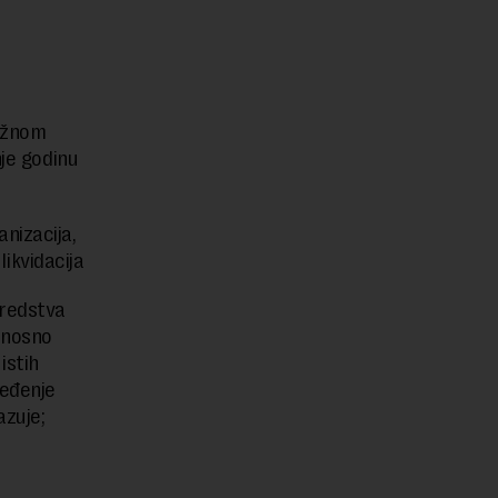
ležnom
nje godinu
nizacija,
likvidacija
sredstva
dnosno
istih
ređenje
azuje;