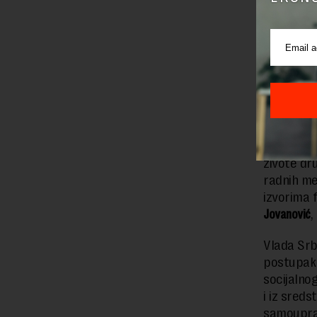
Vlada Srb
namenu iz
Izvršna 
dugoročno
adekvatnu
prihoda.
„Socijaln
živote dr
radnih me
izvorima 
Jovanović
,
Vlada Srbi
postupak 
socijalno
i iz sred
samoupra