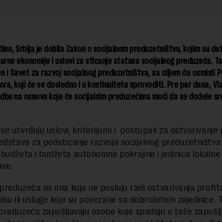
ine, Srbija je dobila Zakon o socijalnom preduzetništvu, kojim su def
arne ekonomije i uslovi za sticanje statusa socijalnog preduzeća. Ta
n i Savet za razvoj socijalnog preduzetništva, sa ciljem da osmisli 
ora, koji će se dosledno i u kontinuitetu sprovoditi. Pre par dana, Vla
edbu na osnovu koje će socijalnim preduzećima moći da se dodele s
e utvrđuju uslovi, kriterijumi i postupak za ostvarivanje
edstava za podsticanje razvoja socijalnog preduzetništva 
budžeta i budžeta autonomne pokrajine i jedinica lokalne
ve.
 preduzeća su ona koja ne posluju radi ostvarivanja profit
obu ili usluge koje su povezane sa dobrobitom zajednice. 
 preduzeća zapošljavaju osobe koje spadaju u teže zapošlj