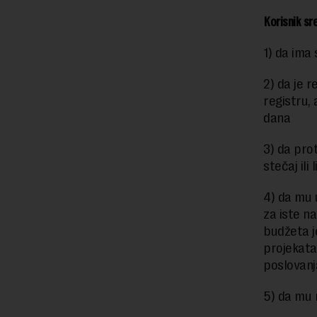
Korisnik sr
1) da ima 
2) da je 
registru,
dana
3) da pro
stečaj ili
4) da mu 
za iste n
budžeta j
projekata
poslovanj
5) da mu 