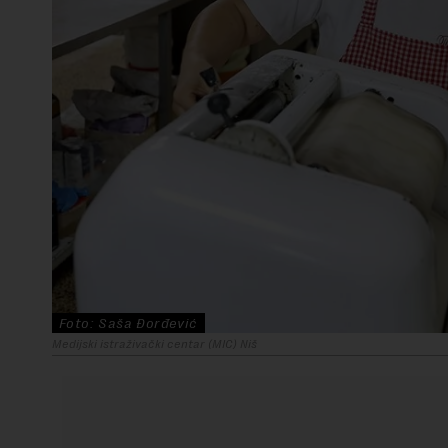
Foto: Saša Đorđević
Medijski istraživački centar (MIC) Niš