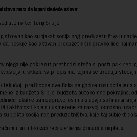
edstava mora da ispuni sledeće uslove
:
sedište na teritoriji Srbije
registrovan kao subjekat socijalnog preduzetništva u nad
 a da posluje kao aktivan preduzetnik ili pravno lice najma
tiv njega nije pokrenut prethodni stečajni postupak, reorga
 likvidacija, u skladu sa propisima kojima se uređuju stečaj i 
u tekućoj i prethodne dve fiskalne godine nisu dodeljena 
amene iz budžeta Srbije, budžeta autonomne pokrajine, o
edinice lokalne samouprave, osim u slučaju sufinansiranja 
 i/ili aktivnosti koje su usmerene za razvoj, odnosno unap
a subjekta socijalnog preduzetništva, koje taj subjekt dok
računi nisu u blokadi radi izvršenja prinudne naplate.