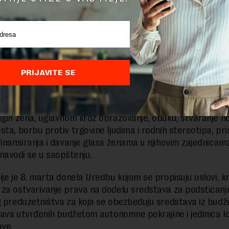
ije na proleće i dodala da će sredstva koja su planirana z
nositi 50 miliona dinara.
direktorka NALED-a
Violeta Jovanović
je istakla da žene koje 
 nezaposlene, najčešće poseduju konkretne veštine koje
 podršku mogu da budu temelj za afirmaciju žena i ostva
PRIJAVITE SE
a preduzeća na čijem se čelu nalaze žene mogu imati veliki
ugih žena, uglavnom kroz obrazovanje, obuku, stvaranje n
sta, borbu protiv trgovine ljudima i rodnih stereotipa, pr
finansiranja i davanje glasa ženama u njihovim zajednicama“
 navodi se u saopštenju.
je je 8. marta donela Uredbu kojom se propisuju uslovi, kri
za ostvarivanje prava na dodelu sredstava za podsticanj
g preduzetništva za koja se obezbeđuju sredstava iz budž
stava utvrđenih budžetom autonomne pokrajine i jedinica l
ve.