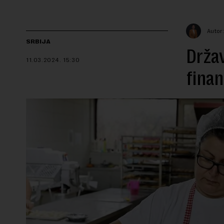
Autor:
SRBIJA
Držav
11.03.2024.
15:30
finan