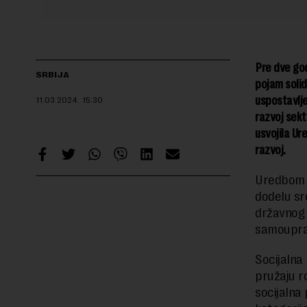
Pre dve god
SRBIJA
pojam solid
uspostavlje
11.03.2024.
15:30
razvoj sekt
usvojila Ur
razvoj.
Uredbom s
dodelu sr
državnog 
samoupra
Socijalna
pružaju r
socijalna