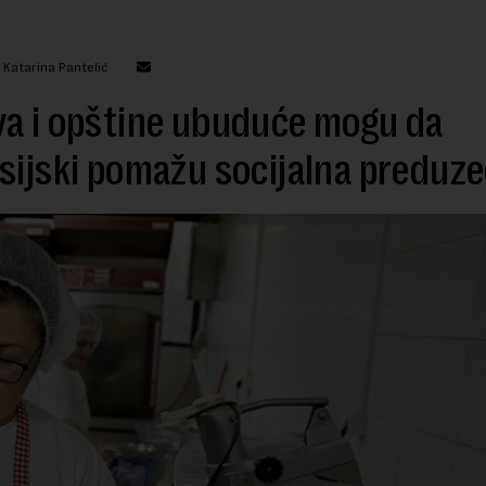
 Katarina Pantelić
a i opštine ubuduće mogu da
sijski pomažu socijalna preduz