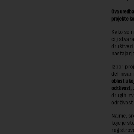
Ova uredba
projekte ko
Kako se na
cilj stva
društveni
nastajanja
Izbor pro
definisan
oblast u koj
održivost,
z
drugih izv
održivost 
Naime, sr
koje je s
registrov