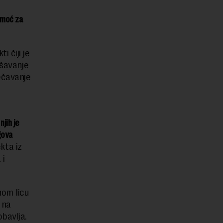
omoć za
 čiji je
ešavanje
ečavanje
u
jih je
egova
kta iz
 i
nom licu
 na
bavlja.