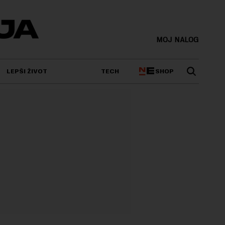
MOJ NALOG
SHOP
LEPŠI ŽIVOT
TECH