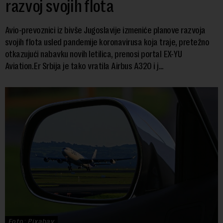
razvoj svojih flota
Avio-prevoznici iz bivše Jugoslavije izmeniće planove razvoja
svojih flota usled pandemije koronavirusa koja traje, pretežno
otkazujući nabavku novih letilica, prenosi portal EX-YU
Aviation.Er Srbija je tako vratila Airbus A320 i j...
Foto: Pixabay