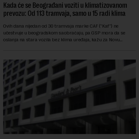
Kada će se Beograđani voziti u klimatizovanom
prevozu: Od 113 tramvaja, samo u 15 radi klima
Ovih dana nijedan od 30 tramvaja marke CAF ("Kaf") ne
učestvuje u beogradskom saobraćaju, pa GSP mora da se
oslanja na stara vozila bez klima uređaja, kažu za Novu
ekonomiju iz Sindikata Centar – GSP i Centr...