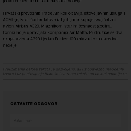
jedan Fokker 100 u toku naredne nedelje.
Hrvatski prevoznik Trade Air, koji obavlja letove javnih usluga i
ACMI-je, kao i čarter letove iz Ljubljane, kupuje svoj četvrti
avion, Airbus A320. Mlaznikom, starim šesnaest godina,
formalno je upravljala kompanija Air Malta. Pridružiće se dva
druga aviona A320 i jedan Fokker 100 mlaz u toku naredne
nedelje.
Preuzimanje delova teksta je dozvoljeno, ali uz obavezno navođenje
izvora i uz postavljanje linka ka izvornom tekstu na novaekonomija.rs
OSTAVITE ODGOVOR