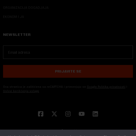
ORGANIZACIJA DOGADJAJA
EKONOM I JA
NEWSLETTER
PRIJAVITE SE
Ova stranica je zaštićena sa reCAPTCHA i primenjuju se
Google Politika privatnosti
i
Uslovi korišćenja usluge