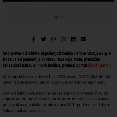
Avio-prevoznici iz bivše Jugoslavije izmeniće planove razvoja
svojih
flota usled pandemije koronavirusa koja traje, pretežno
otkazujući nabavku novih letilica, prenosi portal
EX-YU Aviation
.
Er Srbija je tako vratila Airbus A320 i jedan ATR72
vlasnicima
,
nakon što je istekao ugovor o zakupu sa tom kompanijom.
Dva vazduhoplova nedavno ugašenog Adria ervejza A319, za
koja se prvobitno očekivalo da se pridruže floti srpskog avio-
prevoznika na početku letnje sezone 2020. godine, su i dalje u
Tuluzu i čekaju isporuku.