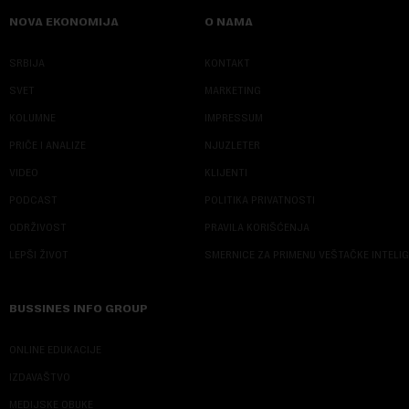
NOVA EKONOMIJA
O NAMA
SRBIJA
KONTAKT
SVET
MARKETING
KOLUMNE
IMPRESSUM
PRIČE I ANALIZE
NJUZLETER
VIDEO
KLIJENTI
PODCAST
POLITIKA PRIVATNOSTI
ODRŽIVOST
PRAVILA KORIŠĆENJA
LEPŠI ŽIVOT
SMERNICE ZA PRIMENU VEŠTAČKE INTELI
BUSSINES INFO GROUP
ONLINE EDUKACIJE
IZDAVAŠTVO
MEDIJSKE OBUKE