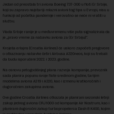
Jedan od preostala tri aviona Boeing 737-300 u floti Er Srbije,
koji su zapravo najstariji mlazni avioni tog tipa u Evropi, nisu u
funkciji od početka pandemije i verovatno se neće ni vratiti u
službu.
Vlada Srbije ranije je u međuvremenu više puta signalizirala da
je „pravo vreme za nabavku aviona za (Er Srbiju)“.
Kroješa erlajns (Croatia Airlines) će uskoro započeti pregovore
o otkazivanju nabavke četiri Airbusa A320neos, koji su trebali
da budu isporučeni 2022. i 2023. godine.
Na osnovu petogodišnjeg plana razvoja kompanije, prevoznik
sada planira popunu svoje flote sredinom godine, tarijim
modelima aviona A319 i A320, kao i izmenu kratkoročnih i
dugoročnim zakupima aviona.
Ove godine Croatia Airlines otkazala je planirani sezonski letnji
zakup jednog aviona CRJ1000 od kompanije Air Nostrum, kao i
planirani dugoročni zakup turbopropelerca Dash 8 K400, kojim