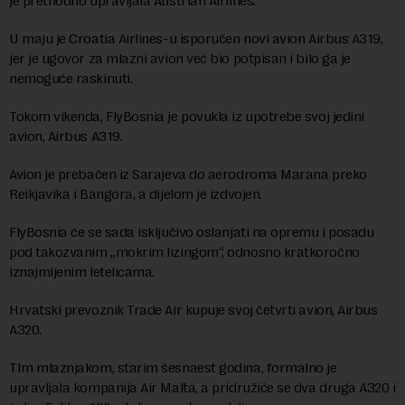
je prethodno upravljala Austrian Airlines.
U maju je Croatia Airlines-u isporučen novi avion Airbus A319,
jer je ugovor za mlazni avion već bio potpisan i bilo ga je
nemoguće raskinuti.
Tokom vikenda, FlyBosnia je povukla iz upotrebe svoj jedini
avion, Airbus A319.
Avion je prebačen iz Sarajeva do aerodroma Marana preko
Reikjavika i Bangora, a dijelom je izdvojen.
FlyBosnia će se sada isključivo oslanjati na opremu i posadu
pod takozvanim „mokrim lizingom“, odnosno kratkoročno
iznajmljenim letelicama.
Hrvatski prevoznik Trade Air kupuje svoj četvrti avion, Airbus
A320.
TIm mlaznjakom, starim šesnaest godina, formalno je
upravljala kompanija Air Malta, a pridružiće se dva druga A320 i