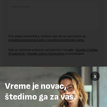
Pre slanja komentara, molimo vas da se upoznate sa
pravilima komentarisanja i pravilima korišćenja sajta.
Sajt je zaštićen pomocu reCaptcha i Google.
Google Politika
Privatnosti
i
Google Uslovi Korišćenja
su primenjeni.
x
Vreme je novac,
štedimo ga za vas.