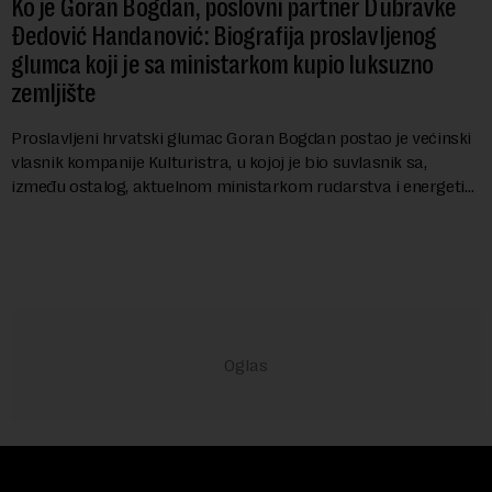
Ko je Goran Bogdan, poslovni partner Dubravke
Đedović Handanović: Biografija proslavljenog
glumca koji je sa ministarkom kupio luksuzno
zemljište
Proslavljeni hrvatski glumac Goran Bogdan postao je većinski
vlasnik kompanije Kulturistra, u kojoj je bio suvlasnik sa,
između ostalog, aktuelnom ministarkom rudarstva i energetike
u Vladi Srbije, Dubravkom...