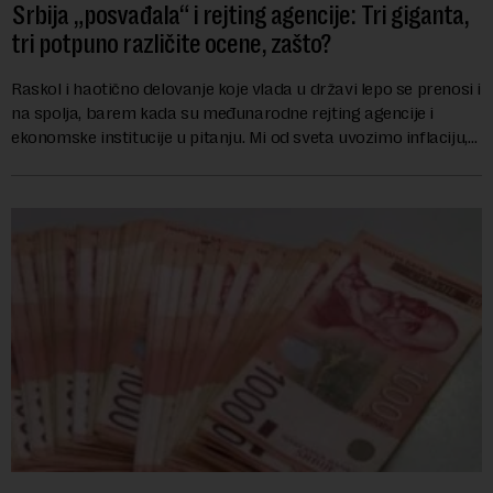
Srbija „posvađala“ i rejting agencije: Tri giganta,
tri potpuno različite ocene, zašto?
Raskol i haotično delovanje koje vlada u državi lepo se prenosi i
na spolja, barem kada su međunarodne rejting agencije i
ekonomske institucije u pitanju. Mi od sveta uvozimo inflaciju,
robu lošijeg kvalitet...