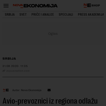
SHOP
SRBIJA
SVET
PRIČE I ANALIZE
SPECIJALI
PRESS AKADEMIJA
SRBIJA
31.08.2020.
11:05
exyuaviation.com
Autor: Nova Ekonomija
Avio-prevoznici iz regiona odlažu