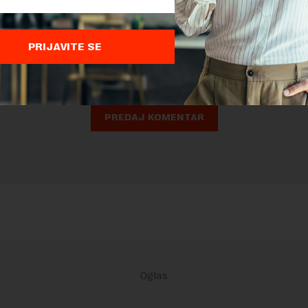
nja komentara, molimo vas da se upoznate sa
pravilima komentarisanja i p
ja sajta.
PRIJAVITE SE
 zaštićen pomocu reCaptcha i Google.
Google Politika Privatnosti
i
Google
nja
su primenjeni.