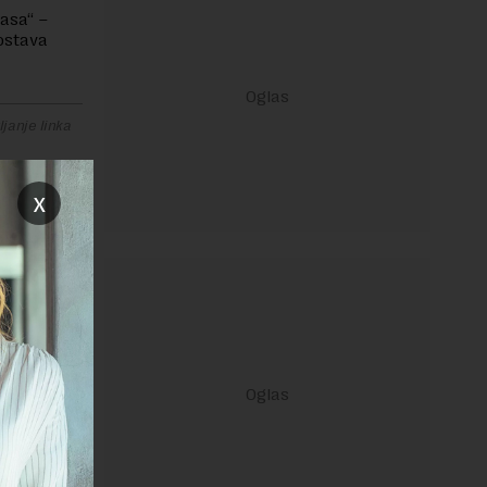
gasa“ –
dostava
janje linka
x