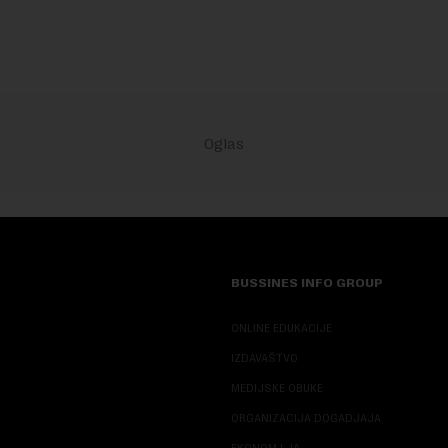
iše ...
inve...
BUSSINES INFO GROUP
ONLINE EDUKACIJE
IZDAVAŠTVO
MEDIJSKE OBUKE
ORGANIZACIJA DOGADJAJA