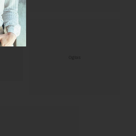
ravilima
 Uslovi