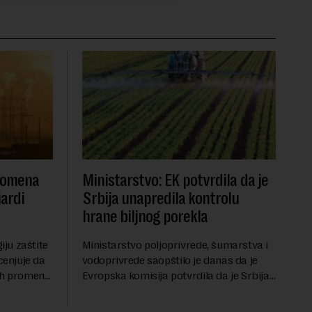
promena
Ministarstvo: EK potvrdila da je
jardi
Srbija unapredila kontrolu
hrane biljnog porekla
iju zaštite
Ministarstvo poljoprivrede, šumarstva i
cenjuje da
vodoprivrede saopštilo je danas da je
ih promena,
Evropska komisija potvrdila da je Srbija
asa i
značajno unapredila sistem službenih
va, zahteva
kontrola bezbednosti hrane biljnog