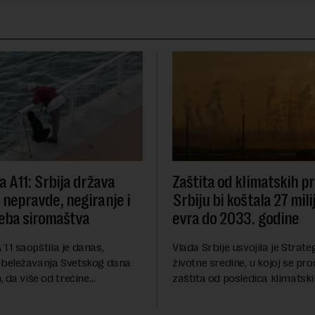
va A11: Srbija država
Zaštita od klimatskih 
e nepravde, negiranje i
Srbiju bi koštala 27 mili
eba siromaštva
evra do 2033. godine
A 11 saopštila je danas,
Vlada Srbije usvojila je Strateg
beležavanja Svetskog dana
životne sredine, u kojoj se pro
 da više od trećine
zaštita od posledica klimatsk
a Srbije teško sastavlja kraj s
poput aktuelnog toplotnog tal
eživljava od plate do plate.U
niskog vodostaja rečnih slivo