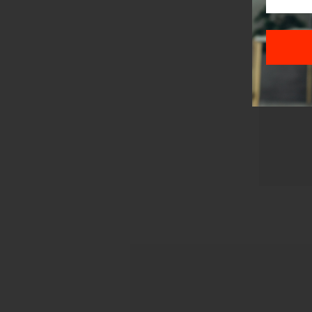
Pre sla
korišćen
Sajt je
Korišće