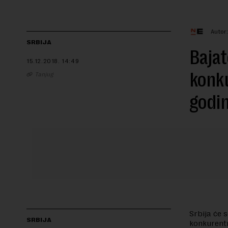
Autor:
SRBIJA
Bajat
15.12.2018.
14:49
konk
Tanjug
godi
Srbija će 
SRBIJA
konkurentn