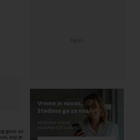
e
Vreme je novac,
štedimo ga za vas.
NAJVREDNIJE OD NOVE
EKONOMIJE STIŽE U VAŠ MEJL.
kog gasa po
ć, koji je