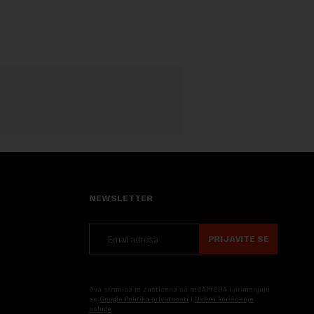
porekla, te da k...
NEWSLETTER
PRIJAVITE SE
Ova stranica je zaštićena sa reCAPTCHA i primenjuju
se
Google Politika privatnosti
i
Uslovi korišćenja
usluge