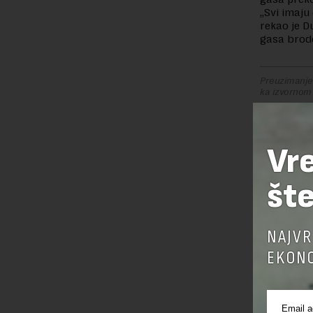
„Svi imaju
rekao je D
gasa brod
Preuzimanje 
ka izvornom
Vr
OSTAVI
šte
NAJVR
EKONO