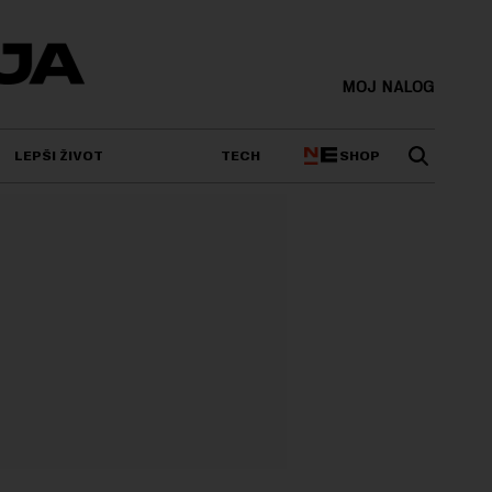
MOJ NALOG
SHOP
LEPŠI ŽIVOT
TECH