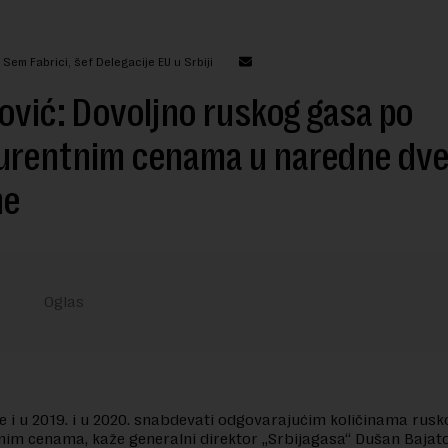
 Sem Fabrici, šef Delegacije EU u Srbiji
ović: Dovoljno ruskog gasa po
urentnim cenama u naredne dv
ne
se i u 2019. i u 2020. snabdevati odgovarajućim količinama rus
im cenama, kaže generalni direktor „Srbijagasa“ Dušan Bajatovi