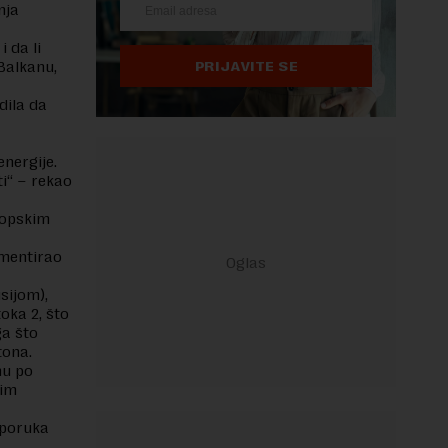
nja
 da li
Balkanu,
PRIJAVITE SE
dila da
nergije.
ti“ – rekao
ropskim
ementirao
sijom),
oka 2, što
ga što
tona.
nu po
kim
sporuka