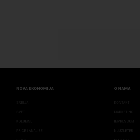
do danas n...
saopštenju p
NOVA EKONOMIJA
O NAMA
SRBIJA
KONTAKT
SVET
MARKETING
KOLUMNE
IMPRESSUM
PRIČE I ANALIZE
NJUZLETER