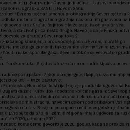
vovao na okruglom stolu „Gasna jednačina – izazovi snabdeva
držanom u ogranku SANU u Novom Sadu.
ezoluciji Evropskog parlamenta protiv gradnje Severnog toka 2 i
 odluka može biti ugrožena gradnja nacionalnih gasovoda na 
i i gasovod kroz Srbiju, Bajatović kaže da je ta odluka Brisela
tivna, a da život priča nešto drugo. Naveo je da je Finska potvr
i dozvole za gradnju Severnog toka 2.
o značajnog smanjenja proizvodnje gasa u Evropi, morate ga
ati. Ne možete ga zameniti takozvanim alternativnim izvorima e
izbaciti ruske isporuke gasa. Severni tok će se verovatno gradi
ć.
č o Turskom toku, Bajatović kaže da se on radi isključivo po ev
ji radimo po srpskom Zakonu o energetici koji je u svemu impl
getski paket“ – kaže Bajatović.
a Francuska, Nemačka, Austrija (koja je produžila ugovor sa Ru
 Bugarska žele Turski tok i dodatne količine gasa iz Severnog t
tnosti sa administrativnim odlukama nekih centara moći i ono
riselska administracija, najvećim delom pod pritiskom Vašing
je naglasio da bez Rusije nije moguće rešiti energetsku jednači
sa u Evropi, te da Srbija i zemlje regiona imaju ugovore sa rus
m“ do 2020, odnosno 2022.
menat o kome ćemo govoriti je 2020. godina kada se prekida i
 Ukrajine.