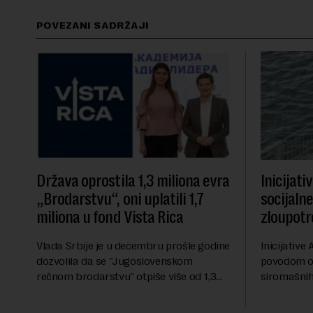
POVEZANI SADRŽAJI
Država oprostila 1,3 miliona evra
Inicijati
„Brodarstvu“, oni uplatili 1,7
socijaln
miliona u fond Vista Rica
zloupotr
Vlada Srbije je u decembru prošle godine
Inicijative 
dozvolila da se "Jugoslovenskom
povodom o
rečnom brodarstvu" otpiše više od 1,3
siromašnih,
miliona evra duga prema državi, objavila
stanovništv
je Pištaljka. To je učinjeno zaključkom koji
krajem i pr