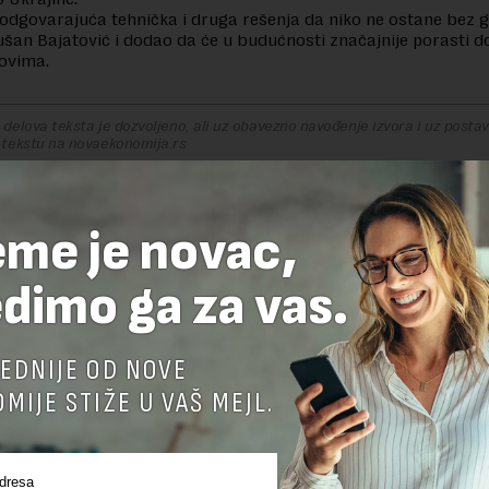
 odgovarajuća tehnička i druga rešenja da niko ne ostane bez 
ušan Bajatović i dodao da će u budućnosti značajnije porasti 
ovima.
delova teksta je dozvoljeno, ali uz obavezno navođenje izvora i uz postavl
 tekstu na novaekonomija.rs
eme je novac,
TE ODGOVOR
dimo ga za vas.
EDNIJE OD NOVE
MIJE STIŽE U VAŠ MEJL.