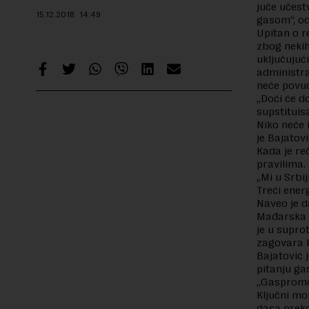
juče učest
15.12.2018.
14:49
gasom“, o
Upitan o r
zbog nekih
uključujuć
administra
neće povuć
„Doći će d
supstituis
Niko neće 
je Bajatovi
Kada je re
pravilima.
„Mi u Srbi
Treći ener
Naveo je d
Mađarska i
je u supro
zagovara b
Bajatović 
pitanju ga
„Gaspromo
Ključni mo
gasa preko