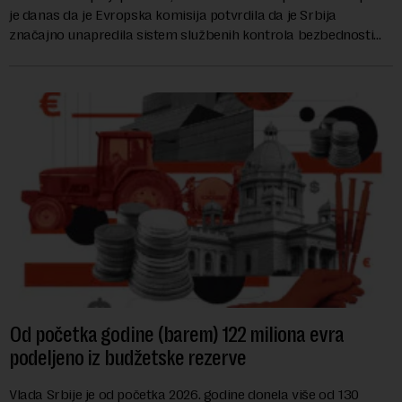
je danas da je Evropska komisija potvrdila da je Srbija
značajno unapredila sistem službenih kontrola bezbednosti
hrane biljnog porekla, te da k...
Od početka godine (barem) 122 miliona evra
podeljeno iz budžetske rezerve
Vlada Srbije je od početka 2026. godine donela više od 130