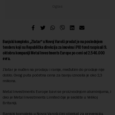
Banjski kompleks „Zlatar“ u Novoj Varoši prodat je na poslednjem
tenderu koji su Republička direkcija za imovinu i PIO fond raspisali 9.
oktobra kompaniji Metal Investments Europe po ceni od 2.546.000
evra.
Zlatar je nuđen na prodaju i ranije, međutim do prodaje nije
došlo. Ovog puta početna cena za banju iznosila je oko 2,3
miliona.
Metal Investments Europe bavi se proizvodnjom aluminijuma, i
deo je Metal Investments Limited čije je sedište u Velikoj
Britaniji.
Banjski kompleks u Novoj Varoši čini objekat za prevenciju,