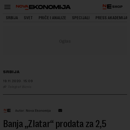
SHOP
SRBIJA
SVET
PRIČE I ANALIZE
SPECIJALI
PRESS AKADEMIJA
SRBIJA
19.11.2020.
15:09
Telegraf Biznis
Autor: Nova Ekonomija
Banja „Zlatar“ prodata za 2,5