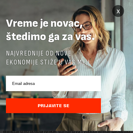
x
POVEZANI SADRŽAJI
Vreme je novac,
štedimo ga za vas.
NAJVREDNIJE OD NOVE
EKONOMIJE STIŽE U VAŠ MEJL.
PRIJAVITE SE
Ministarstvo: EK potvrdila da je Srbija unapredila
kontrolu hrane biljnog porekla
Ministarstvo poljoprivrede, šumarstva i vodoprivrede saopštilo