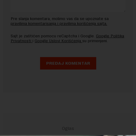
Pre slanja komentara, molimo vas da se upoznate sa
pravilima komentarisanja i pravilima korišćenja sajta.
Sajt je zaštićen pomocu reCaptcha i Google.
Google Politika
Privatnosti
i
Google Uslovi Korišćenja
su primenjeni.