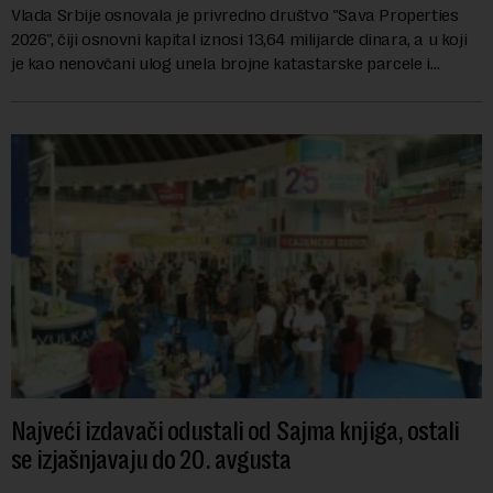
Vlada Srbije osnovala je privredno društvo "Sava Properties
2026", čiji osnovni kapital iznosi 13,64 milijarde dinara, a u koji
je kao nenovčani ulog unela brojne katastarske parcele i
objekte u okviru kompl...
Najveći izdavači odustali od Sajma knjiga, ostali
se izjašnjavaju do 20. avgusta