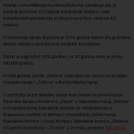
lečenje i rehabilitaciju kardiovaskularnih oboljenja čija je
korisna površina 12,2 hiljade kvadratnih metara i više
katastarskih parcela čija je ukupna površina veća od 4,5
hektara.
Privatizacija banja započela je 2014. godine nakon što je država
donela odluku o privatizaciji banjskih kompleksa.
Zlatar je sagrađen 1978. godine i za 30 godina imao je preko
100.000 gostiju.
Prošle godine, pored „Zlatara“ objavljeni su i pozivi za prodaju
Vranjske banje i „Žubora“ u Kuršumlijskoj banji.
U portfoliju je još nekoliko banja koje čekaju na privatizaciju:
Ribarska banja u Kruševcu, „Gejzir“ u Sijarinskoj banji, „Merkur“
u Vrnjačkoj banji, Specijalna bolnica za rehabilitaciju u
Bujanovcu, Institut za lečenje i rehabilitaciju Niška banja,
Specijalna bolnica u banji Koviljači, Specijalna bolnica „Zlatibor“
u Čajetini, Sokobanja i „Termal“ u Vrdniku, podseća
Blic biznis
.