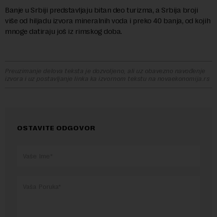
Banje u Srbiji predstavljaju bitan deo turizma, a Srbija broji
više od hiljadu izvora mineralnih voda i preko 40 banja, od kojih
mnoge datiraju još iz rimskog doba.
Preuzimanje delova teksta je dozvoljeno, ali uz obavezno navođenje
izvora i uz postavljanje linka ka izvornom tekstu na novaekonomija.rs
OSTAVITE ODGOVOR