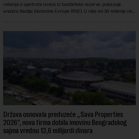
rešenja o upotrebi novca iz budžetske rezerve, pokazuje
analiza Radija Slobodne Evrope (RSE). U više od 30 rešenja ne
navodi se tačan iznos koji će ...
Država osnovala preduzeće „Sava Properties
2026“, nova firma dobila imovinu Beogradskog
sajma vrednu 13,6 milijardi dinara