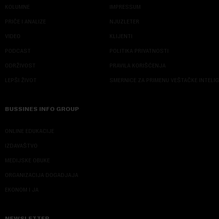
KOLUMNE
IMPRESSUM
PRIČE I ANALIZE
NJUZLETER
VIDEO
KLIJENTI
PODCAST
POLITIKA PRIVATNOSTI
ODRŽIVOST
PRAVILA KORIŠĆENJA
LEPŠI ŽIVOT
SMERNICE ZA PRIMENU VEŠTAČKE INTELI
BUSSINES INFO GROUP
ONLINE EDUKACIJE
IZDAVAŠTVO
MEDIJSKE OBUKE
ORGANIZACIJA DOGADJAJA
EKONOM I JA
NEWSLETTER