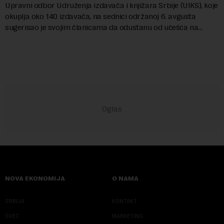
Upravni odbor Udruženja izdavača i knjižara Srbije (UIKS), koje
okuplja oko 140 izdavača, na sednici održanoj 6. avgusta
sugerisao je svojim članicama da odustanu od učešća na
predstojećem Sajmu knjiga. Vrem...
NOVA EKONOMIJA
O NAMA
SRBIJA
KONTAKT
SVET
MARKETING