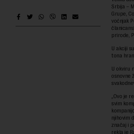
Srbija – 
Grupe, Co
voćnjak P
članicama
prirode, 
U akciji s
tona hran
U okviru 
osnovne ž
svakodnev
„Ovo je r
svim komp
kompanijo
njihovim d
značaj i 
rekla je 