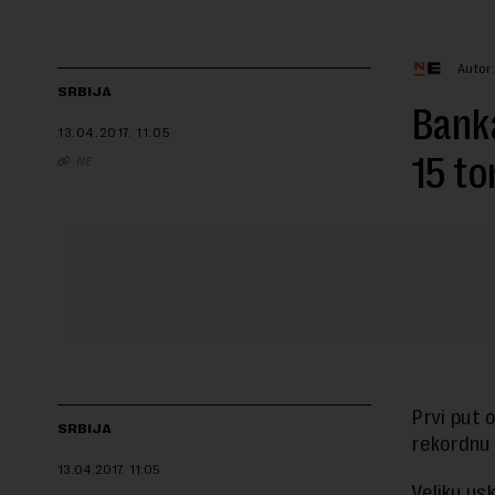
Autor
SRBIJA
Banka
13.04.2017.
11:05
15 to
NE
Prvi put 
SRBIJA
rekordnu 
13.04.2017.
11:05
Veliku us