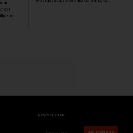
140 izdavača, na sednici održanoj 6.
redno
avgusta sugerisao je svojim članicama
 čiji
da odustanu od učešća na predstojećem
lijarde
Sajmu knjiga. Vrem...
ni ulog
ele i
NEWSLETTER
PRIJAVITE SE