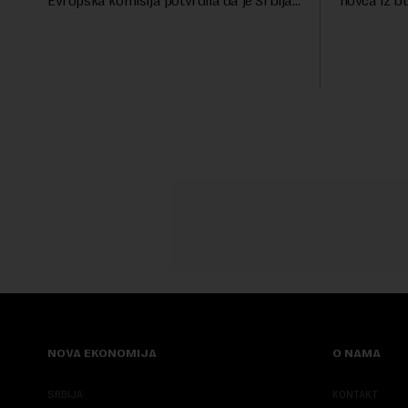
Evropska komisija potvrdila da je Srbija
novca iz b
značajno unapredila sistem službenih
analiza Ra
kontrola bezbednosti hrane biljnog
više od 30 
porekla, te da k...
iznos koji će
NOVA EKONOMIJA
O NAMA
SRBIJA
KONTAKT