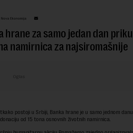
: Nova Ekonomija
 hrane za samo jedan dan priku
na namirnica za najsiromašnije
otkako postoji u Srbiji, Banka hrane je u samo jednom danu
donaciju od 15 tona osnovnih životnih namirnica.
kršnju humanitarnu akciju Pomažemo zajedno organizovala