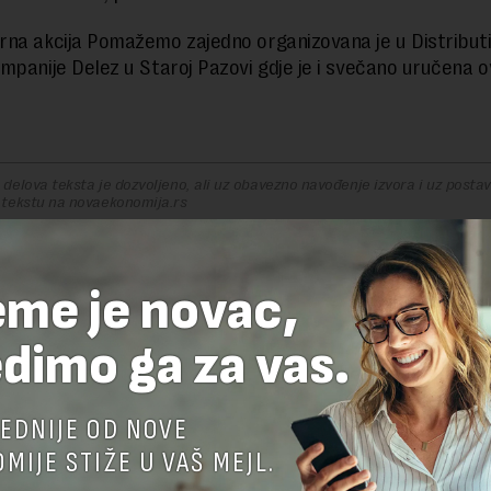
na akcija Pomažemo zajedno organizovana je u Distribu
mpanije Delez u Staroj Pazovi gdje je i svečano uručena o
delova teksta je dozvoljeno, ali uz obavezno navođenje izvora i uz postavl
 tekstu na novaekonomija.rs
eme je novac,
TE ODGOVOR
dimo ga za vas.
EDNIJE OD NOVE
MIJE STIŽE U VAŠ MEJL.