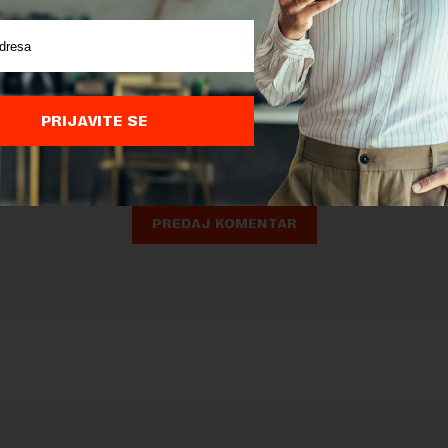
nja komentara, molimo vas da se upoznate sa
pravilima komentarisanja i p
ja sajta.
PRIJAVITE SE
 zaštićen pomocu reCaptcha i Google.
Google Politika Privatnosti
i
Google
nja
su primenjeni.