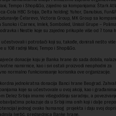
Maxi, Tempo i Shop&Go, zajedno sa kompanijama: Štark Atl
ca-Cola HBC Srbija, Delta holding: Yuhor, Danubius, Fun&F
odunavlje Čelarevo, Victoria Group, MK Group sa kompan
 Sunoko i Carnex, Imlek, Somboled, Unisol Grupe – Polim
Podravka i Nestle koje su zajedno prikupile više od 7 tona 
u učestvovali i potrošači koji su, takođe, donirali nešto više
e u 108 radnji Maxi, Tempo i Shop&Go.
najveće donacije koju je Banka hrane do sada dobila, nalaz
ivotne namirnice, kao i svi ostali proizvodi neophodni za
no normalno funkcionisanje korisnika ove organizacije.
ekordna jednokratna donacija Banci hrane Beograd. Zahva
anijama koje su učestvovale u ovoj akciji, kao i građanima
m Delez Srbija imamo višegodišnju saradnju, a povezivanje
obavljačima pokazuje da u Srbiji ima onih koji i dalje prep
potencijal jednog ovako humanog projekta i daju svoj dopri
Radmila Ivetić, predsednica Banke hrane.