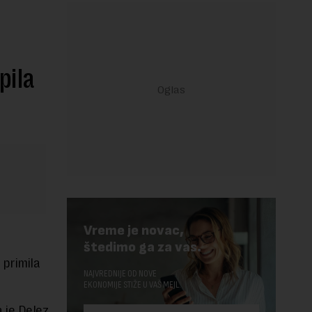
pila
Vreme je novac,
štedimo ga za vas.
 primila
NAJVREDNIJE OD NOVE
EKONOMIJE STIŽE U VAŠ MEJL.
 je Delez