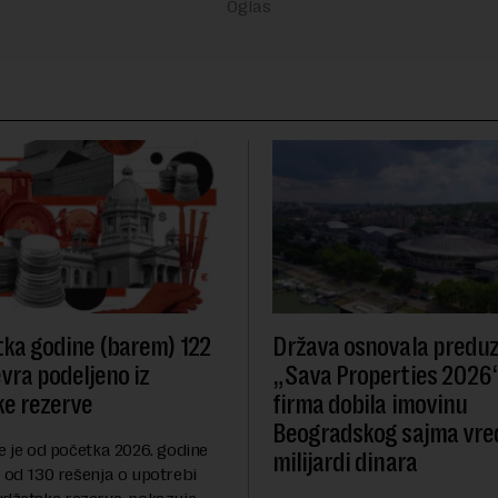
ka godine (barem) 122
Država osnovala predu
evra podeljeno iz
„Sava Properties 2026“
e rezerve
firma dobila imovinu
Beogradskog sajma vre
e je od početka 2026. godine
milijardi dinara
 od 130 rešenja o upotrebi