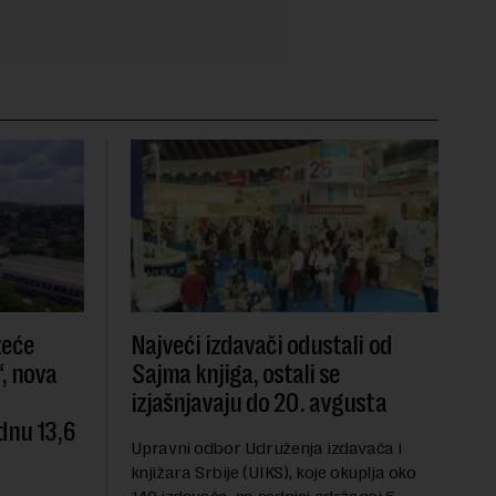
zeće
Najveći izdavači odustali od
, nova
Sajma knjiga, ostali se
izjašnjavaju do 20. avgusta
dnu 13,6
Upravni odbor Udruženja izdavača i
knjižara Srbije (UIKS), koje okuplja oko