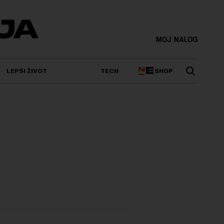
MOJ NALOG
SHOP
LEPŠI ŽIVOT
TECH