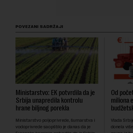
POVEZANI SADRŽAJI
Ministarstvo: EK potvrdila da je
Od počet
Srbija unapredila kontrolu
miliona 
hrane biljnog porekla
budžetsk
Ministarstvo poljoprivrede, šumarstva i
Vlada Srbij
vodoprivrede saopštilo je danas da je
donela više