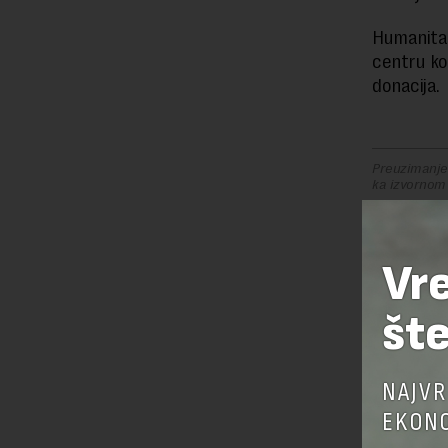
Humanitar
centru ko
donacija.
Preuzimanje 
ka izvornom
Vr
OSTAVI
šte
NAJVR
EKONO