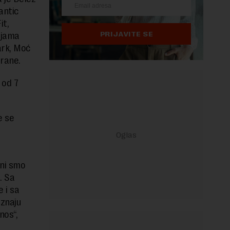
antic
it,
PRIJAVITE SE
ijama
ark, Moć
hrane.
 od 7
e se
lni smo
. Sa
 i sa
oznaju
nos“,