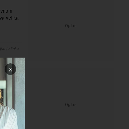
tivnom
va velika
janje linka
x