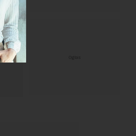
ravilima
 Uslovi