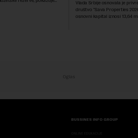
udžetske rezerve, pokazuje
Vlada Srbije osnovala je priv
dija Slobodne Evrope (RSE). U
društvo "Sava Properties 2026",
rešenja ne navodi se tačan
osnovni kapital iznosi 13,64 mi
 ...
dinara, a u koji je kao nenovča
unela brojne katastarske parc
objekte u okviru kompl...
BUSSINES INFO GROUP
ONLINE EDUKACIJE