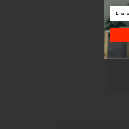
Pre sla
korišćen
Sajt je
Korišće