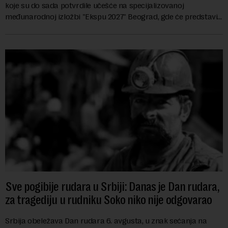
koje su do sada potvrdile učešće na specijalizovanoj
međunarodnoj izložbi "Ekspu 2027" Beograd, gde će predstaviti
i kao državu sa najvećom jezičkom ra...
Sve pogibije rudara u Srbiji: Danas je Dan rudara,
za tragediju u rudniku Soko niko nije odgovarao
Srbija obeležava Dan rudara 6. avgusta, u znak sećanja na