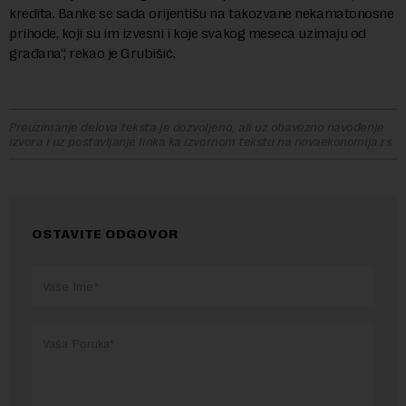
kredita. Banke se sada orijentišu na takozvane nekamatonosne
prihode, koji su im izvesni i koje svakog meseca uzimaju od
građana“, rekao je Grubišić.
Preuzimanje delova teksta je dozvoljeno, ali uz obavezno navođenje
izvora i uz postavljanje linka ka izvornom tekstu na novaekonomija.rs
OSTAVITE ODGOVOR