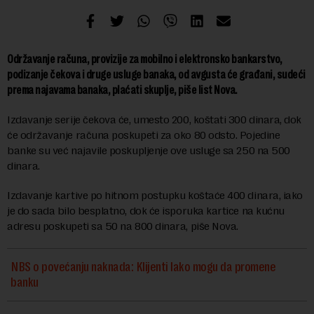
Održavanje računa, provizije za mobilno i elektronsko bankarstvo,
podizanje čekova i druge usluge banaka, od avgusta će građani, sudeći
prema najavama banaka, plaćati skuplje, piše list Nova.
Izdavanje serije čekova će, umesto 200, koštati 300 dinara, dok
će održavanje računa poskupeti za oko 80 odsto. Pojedine
banke su već najavile poskupljenje ove usluge sa 250 na 500
dinara.
Izdavanje kartive po hitnom postupku koštaće 400 dinara, iako
je do sada bilo besplatno, dok će isporuka kartice na kućnu
adresu poskupeti sa 50 na 800 dinara, piše Nova.
NBS o povećanju naknada: Klijenti lako mogu da promene
banku