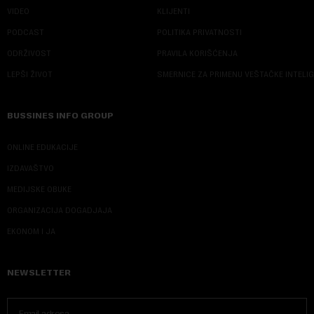
VIDEO
KLIJENTI
PODCAST
POLITIKA PRIVATNOSTI
ODRŽIVOST
PRAVILA KORIŠĆENJA
LEPŠI ŽIVOT
SMERNICE ZA PRIMENU VEŠTAČKE INTELI
BUSSINES INFO GROUP
ONLINE EDUKACIJE
IZDAVAŠTVO
MEDIJSKE OBUKE
ORGANIZACIJA DOGADJAJA
EKONOM I JA
NEWSLETTER