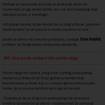
Očekuje se i povećanje provizije za podizanje novca sa
bankomata druge banke banke, kao i za sve transkacije koje
obavljaju preko „e-bankinga“.
Udruženje banaka Srbije navodi da su zbog inflacije „povećani
inputi banaka“, ali ne precizira o kojim inputima se radi.
Banke se okreću ka izvesnim prihodima, ocenjuje
Zoran
Grubišić
,
profesor na Beogradskoj bankarskoj akademiji.
NBS: Nova pravila uređuju tržište platnih usluga
Prema njegovim rečima, zbog krize i opšteg poskupljenja,
bankama je teško da do kraja godine predvide svoje
kamatonosne prihode, koji su u osnovi glavni prihodi svake
banke, pa su se preorjentisali na drugi vid zarade.
„Činjenica je da će zbog svih poskupljenja biti smanjena
kreditna sposobnost građana i raspoloživost za uzimanje