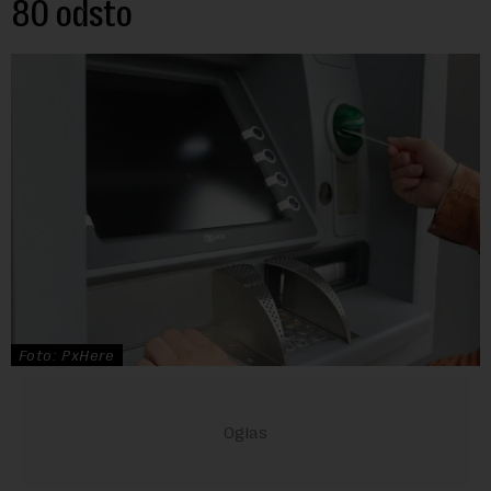
80 odsto
Foto: PxHere