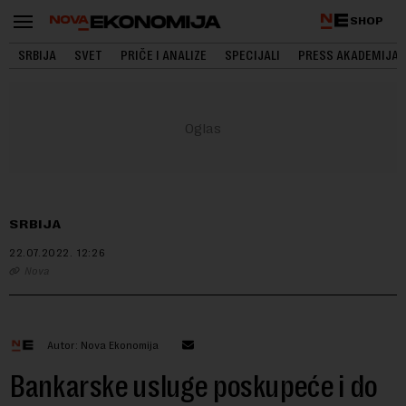
SHOP
SRBIJA
SVET
PRIČE I ANALIZE
SPECIJALI
PRESS AKADEMIJA
SRBIJA
22.07.2022.
12:26
Nova
Autor: Nova Ekonomija
Bankarske usluge poskupeće i do