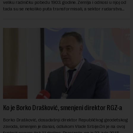
veliku radničku pobedu 1903. godine. Zemlja i odnosi u njoj od
tada su se nekoliko puta transformisali, a sektor rudarstva
danas karakterišu velike r...
Ko je Borko Drašković, smenjeni direktor RGZ-a
Borko Drašković, dosadašnji direktor Republičkog geodetskog
zavoda, smenjen je danas, odlukom Vlade Srbije.On je na ovoj
funkciji proveo čak 11 godina. Preciznije, on je 23. jula 2015.