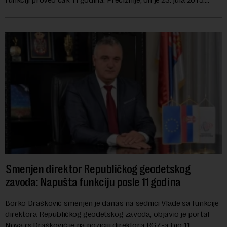
izabran za v.d. di...
Smenjen direktor Republičkog geodetskog
zavoda: Napušta funkciju posle 11 godina
Borko Drašković smenjen je danas na sednici Vlade sa funkcije
direktora Republičkog geodetskog zavoda, objavio je portal
Nova.rs.Drašković je na poziciji direktora RGZ-a bio 11