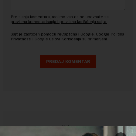
Pre slanja komentara, molimo vas da se upoznate sa
pravilima komentarisanja i pravilima korišćenja sajta.
Sajt je zaštićen pomocu reCaptcha i Google.
Google Politika
Privatnosti
i
Google Uslovi Korišćenja
su primenjeni.