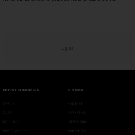
godina.Kako piše Nova....
NOVA EKONOMIJA
O NAMA
SRBIJA
KONTAKT
SVET
MARKETING
KOLUMNE
IMPRESSUM
PRIČE I ANALIZE
NJUZLETER