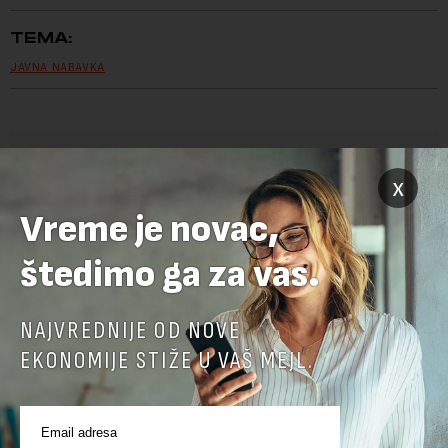
TEMA:
JAVNA NABAVKA
OSTAVITE ODGOVOR
x
Vreme je novac,
štedimo ga za vas.
NAJVREDNIJE OD NOVE
EKONOMIJE STIŽE U VAŠ MEJL.
Pre slanja komentara, molimo vas da se upoznate sa
pravilima komentarisanja i pravilima korišćenja sajta.