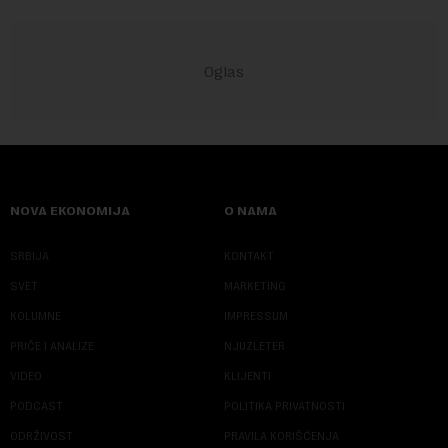
NOVA EKONOMIJA
O NAMA
SRBIJA
KONTAKT
SVET
MARKETING
KOLUMNE
IMPRESSUM
PRIČE I ANALIZE
NJUZLETER
VIDEO
KLIJENTI
PODCAST
POLITIKA PRIVATNOSTI
ODRŽIVOST
PRAVILA KORIŠĆENJA