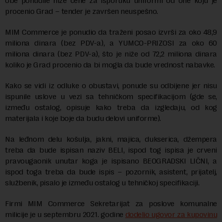
obe ponudile niže cene za isporuku uniformi od one koju je
procenio Grad – tender je završen neuspešno.
MIM Commerce je ponudio da traženi posao izvrši za oko 48,9
miliona dinara (bez PDV-a), a YUMCO-PRIZOSI za oko 60
miliona dinara (bez PDV-a), što je niže od 72,2 miliona dinara
koliko je Grad procenio da bi mogla da bude vrednost nabavke.
Kako se vidi iz odluke o obustavi, ponude su odbijene jer nisu
ispunile uslove u vezi sa tehničkom specifikacijom (gde se,
između ostalog, opisuje kako treba da izgledaju, od kog
materijala i koje boje da budu delovi uniforme).
Na leđnom delu košulja, jakni, majica, dukserica, džempera
treba da bude ispisan naziv BELI, ispod tog ispisa je crveni
pravougaonik unutar koga je ispisano BEOGRADSKI LIČNI, a
ispod toga treba da bude ispis – pozornik, asistent, prijatelj,
službenik, pisalo je između ostalog u tehničkoj specifikaciji.
Firmi MIM Commerce Sekretarijat za poslove komunalne
milicije je u septembru 2021. godine
dodelio ugovor za kupovinu