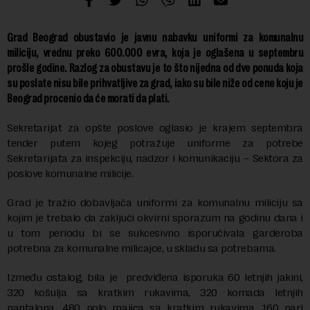
Grad Beograd obustavio je javnu nabavku uniformi za komunalnu
miliciju, vrednu preko 600.000 evra, koja je oglašena u septembru
prošle godine. Razlog za obustavu je to što nijedna od dve ponuda koja
su poslate nisu bile prihvatljive za grad, iako su bile niže od cene koju je
Beograd procenio da će morati da plati.
Sekretarijat za opšte poslove oglasio je krajem septembra
tender putem kojeg potražuje uniforme za potrebe
Sekretarijata za inspekciju, nadzor i komunikaciju – Sektora za
poslove komunalne milicije.
Grad je tražio dobavljača uniformi za komunalnu miliciju sa
kojim je trebalo da zaključi okvirni sporazum na godinu dana i
u tom periodu bi se sukcesivno isporučivala garderoba
potrebna za komunalne milicajce, u skladu sa potrebama.
Između ostalog, bila je predviđena isporuka 60 letnjih jakini,
320 košulja sa kratkim rukavima, 320 komada letnjih
pantalona, 480 polo majica sa kratkim rukavima, 160 pari