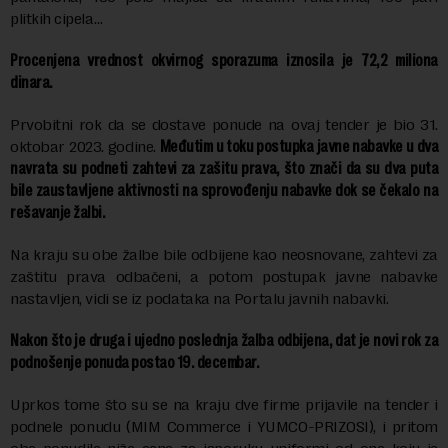
plitkih cipela…
Procenjena vrednost okvirnog sporazuma iznosila je 72,2 miliona
dinara.
Prvobitni rok da se dostave ponude na ovaj tender je bio 31.
oktobar 2023. godine.
Međutim u toku postupka javne nabavke u dva
navrata su podneti zahtevi za zašitu prava, što znači da su dva puta
bile zaustavljene aktivnosti na sprovođenju nabavke dok se čekalo na
rešavanje žalbi.
Na kraju su obe žalbe bile odbijene kao neosnovane, zahtevi za
zaštitu prava odbačeni, a potom postupak javne nabavke
nastavljen, vidi se iz podataka na Portalu javnih nabavki.
Nakon što je druga i ujedno poslednja žalba odbijena, dat je novi rok za
podnošenje ponuda postao 19. decembar.
Uprkos tome što su se na kraju dve firme prijavile na tender i
podnele ponudu (MIM Commerce i YUMCO-PRIZOSI), i pritom