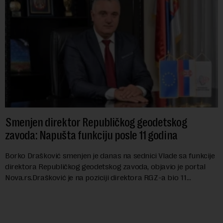
Smenjen direktor Republičkog geodetskog
zavoda: Napušta funkciju posle 11 godina
Borko Drašković smenjen je danas na sednici Vlade sa funkcije
direktora Republičkog geodetskog zavoda, objavio je portal
Nova.rs.Drašković je na poziciji direktora RGZ-a bio 11
godina.Kako piše Nova....