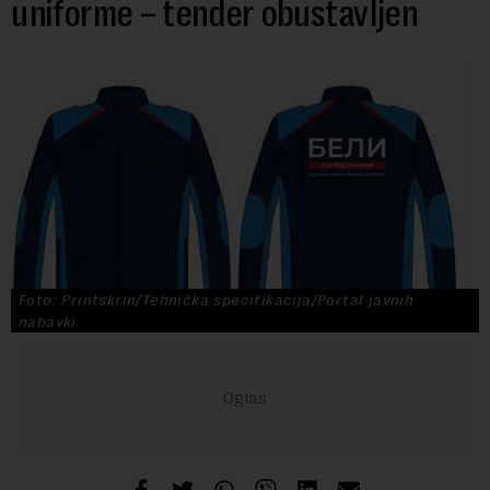
uniforme – tender obustavljen
Foto: Printskrin/Tehnička specifikacija/Portal javnih
nabavki