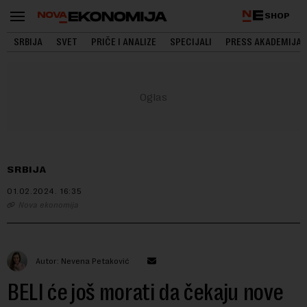
SHOP
SRBIJA
SVET
PRIČE I ANALIZE
SPECIJALI
PRESS AKADEMIJA
SRBIJA
01.02.2024.
16:35
Nova ekonomija
Autor: Nevena Petaković
BELI će još morati da čekaju nove