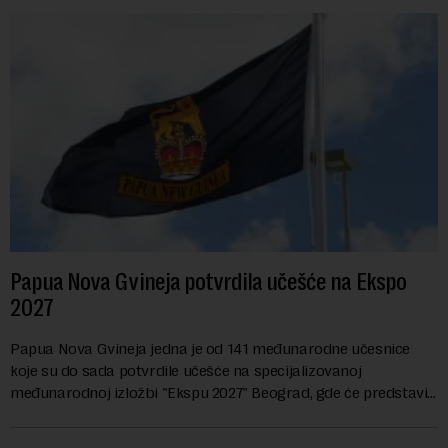
Papua Nova Gvineja potvrdila učešće na Ekspo
2027
Papua Nova Gvineja jedna je od 141 međunarodne učesnice
koje su do sada potvrdile učešće na specijalizovanoj
međunarodnoj izložbi "Ekspu 2027" Beograd, gde će predstaviti
i kao državu sa najvećom jezičkom ra...