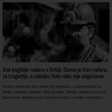
Sve pogibije rudara u Srbiji: Danas je Dan rudara,
za tragediju u rudniku Soko niko nije odgovarao
Srbija obeležava Dan rudara 6. avgusta, u znak sećanja na
veliku radničku pobedu 1903. godine. Zemlja i odnosi u njoj od
tada su se nekoliko puta transformisali, a sektor rudarstva
danas karakterišu velike r...