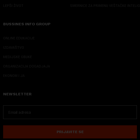
LEPŠI ŽIVOT
SMERNICE ZA PRIMENU VEŠTAČKE INTELI
BUSSINES INFO GROUP
ONLINE EDUKACIJE
IZDAVAŠTVO
MEDIJSKE OBUKE
ORGANIZACIJA DOGADJAJA
EKONOM I JA
NEWSLETTER
PRIJAVITE SE