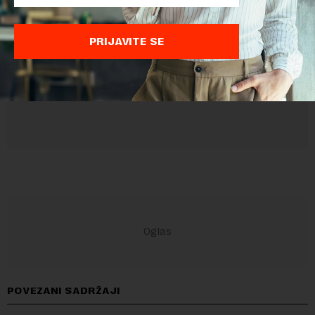
Sajt je zaštićen pomocu reCaptcha i Google.
Google Politika
Privatnosti
i
Google Uslovi Korišćenja
su primenjeni.
PRIJAVITE SE
POVEZANI SADRŽAJI