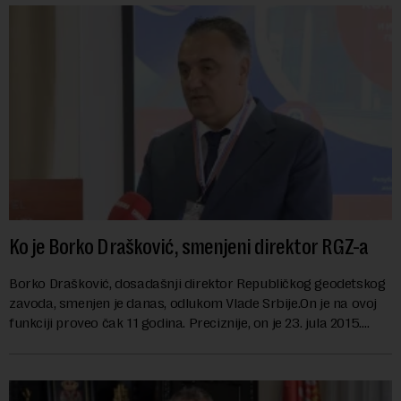
Ko je Borko Drašković, smenjeni direktor RGZ-a
Borko Drašković, dosadašnji direktor Republičkog geodetskog
zavoda, smenjen je danas, odlukom Vlade Srbije.On je na ovoj
funkciji proveo čak 11 godina. Preciznije, on je 23. jula 2015.
izabran za v.d. di...