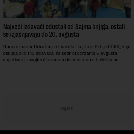
Najveći izdavači odustali od Sajma knjiga, ostali
se izjašnjavaju do 20. avgusta
Upravni odbor Udruženja izdavača i knjižara Srbije (UIKS), koje
okuplja oko 140 izdavača, na sednici održanoj 6. avgusta
sugerisao je svojim članicama da odustanu od učešća na
predstojećem Sajmu knjiga. Vrem...