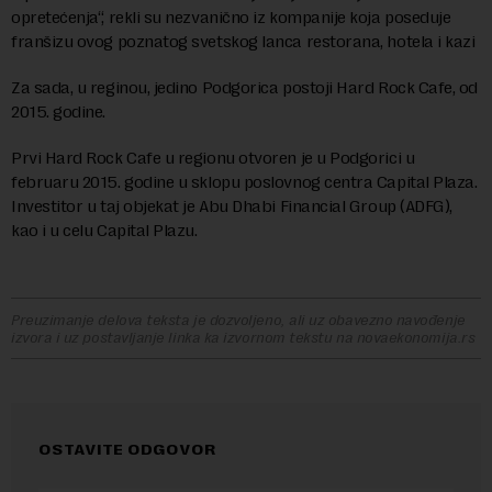
opretećenja“, rekli su nezvanično iz kompanije koja poseduje
franšizu ovog poznatog svetskog lanca restorana, hotela i kazi
Za sada, u reginou, jedino Podgorica postoji Hard Rock Cafe, od
2015. godine.
Prvi Hard Rock Cafe u regionu otvoren je u Podgorici u
februaru 2015. godine u sklopu poslovnog centra Capital Plaza.
Investitor u taj objekat je Abu Dhabi Financial Group (ADFG),
kao i u celu Capital Plazu.
Preuzimanje delova teksta je dozvoljeno, ali uz obavezno navođenje
izvora i uz postavljanje linka ka izvornom tekstu na novaekonomija.rs
OSTAVITE ODGOVOR