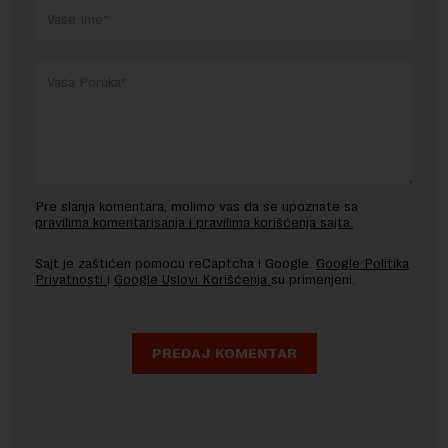
Pre slanja komentara, molimo vas da se upoznate sa
pravilima komentarisanja i pravilima korišćenja sajta.
Sajt je zaštićen pomocu reCaptcha i Google.
Google Politika
Privatnosti
i
Google Uslovi Korišćenja
su primenjeni.