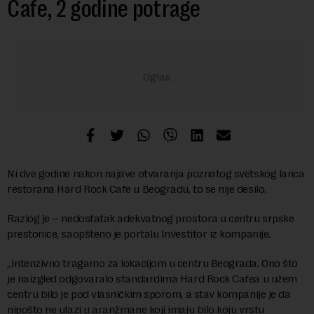
Cafe, 2 godine potrage
Ni dve godine nakon najave otvaranja poznatog svetskog lanca
restorana Hard Rock Cafe u Beogradu, to se nije desilo.
Razlog je – nedostatak adekvatnog prostora u centru srpske
prestonice, saopšteno je portalu Investitor iz kompanije.
„Intenzivno tragamo za lokacijom u centru Beograda. Ono što
je naizgled odgovaralo standardima Hard Rock Cafea u užem
centru bilo je pod vlasničkim sporom, a stav kompanije je da
nipošto ne ulazi u aranžmane koji imaju bilo koju vrstu