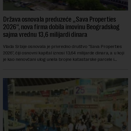
Država osnovala preduzeće „Sava Properties
2026“, nova firma dobila imovinu Beogradskog
sajma vrednu 13,6 milijardi dinara
Vlada Srbije osnovala je privredno društvo "Sava Properties
2026", čiji osnovni kapital iznosi 13,64 milijarde dinara, a u koji
je kao nenovčani ulog unela brojne katastarske parcele i
objekte u okviru kompl...