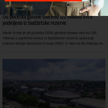
Od početka godine (barem) 122 miliona evra
podeljeno iz budžetske rezerve
Vlada Srbije je od početka 2026. godine donela više od 130
rešenja o upotrebi novca iz budžetske rezerve, pokazuje
analiza Radija Slobodne Evrope (RSE). U više od 30 rešenja ne
navodi se tačan iznos koji će ...