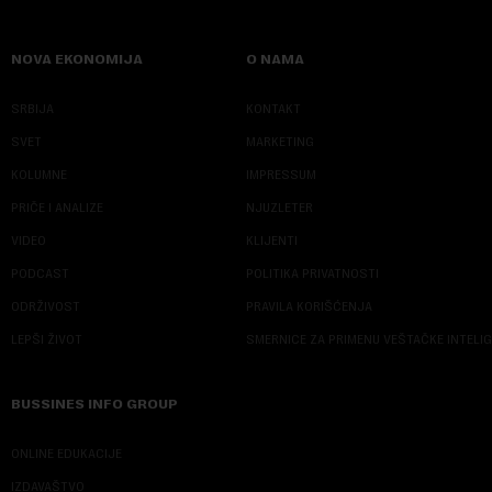
NOVA EKONOMIJA
O NAMA
SRBIJA
KONTAKT
SVET
MARKETING
KOLUMNE
IMPRESSUM
PRIČE I ANALIZE
NJUZLETER
VIDEO
KLIJENTI
PODCAST
POLITIKA PRIVATNOSTI
ODRŽIVOST
PRAVILA KORIŠĆENJA
LEPŠI ŽIVOT
SMERNICE ZA PRIMENU VEŠTAČKE INTELI
BUSSINES INFO GROUP
ONLINE EDUKACIJE
IZDAVAŠTVO