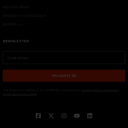
MEDIJSKE OBUKE
ORGANIZACIJA DOGADJAJA
EKONOM I JA
NEWSLETTER
PRIJAVITE SE
Ova stranica je zaštićena sa reCAPTCHA i primenjuju se
Google Politika privatnosti
i
Uslovi korišćenja usluge