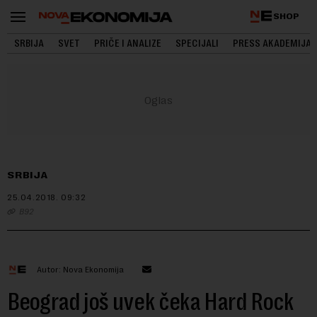
SHOP
SRBIJA
SVET
PRIČE I ANALIZE
SPECIJALI
PRESS AKADEMIJA
SRBIJA
25.04.2018.
09:32
B92
Autor: Nova Ekonomija
Beograd još uvek čeka Hard Rock