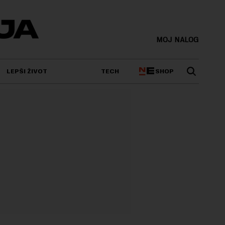
MOJ NALOG
SHOP
LEPŠI ŽIVOT
TECH