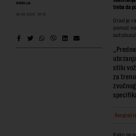
Sekretarija
SRBIJA
treba da p
26.05.2022.
10:12
Grad je r
pomoć voz
autobusa“
„Predmet
ubrzanja
stilu vo
za trenu
zvučnog 
specifik
Beograd iz
Kako se o