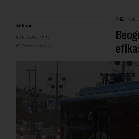
Autor
SRBIJA
Beogr
26.05.2022.
10:12
efika
Nevena Petaković