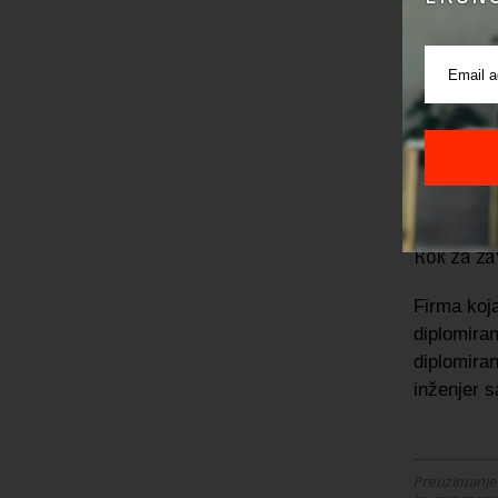
Za promoc
Odabrana 
obuhvata 
zadatkom 
odgovaraj
uređaja n
Rok za za
Firma koja
diplomira
diplomira
inženjer 
Preuzimanje 