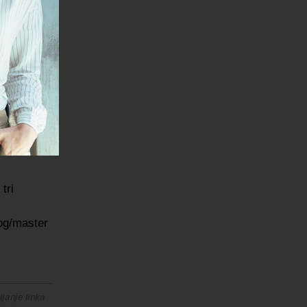
a
og usluga
bir
e opreme i
ma.
tri
nog/master
janje linka