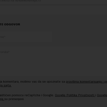
 tekstu na novaekonomija.rs
TE ODGOVOR
nja komentara, molimo vas da se upoznate sa
pravilima komentarisanja i p
ja sajta.
 zaštićen pomocu reCaptcha i Google.
Google Politika Privatnosti
i
Google
nja
su primenjeni.