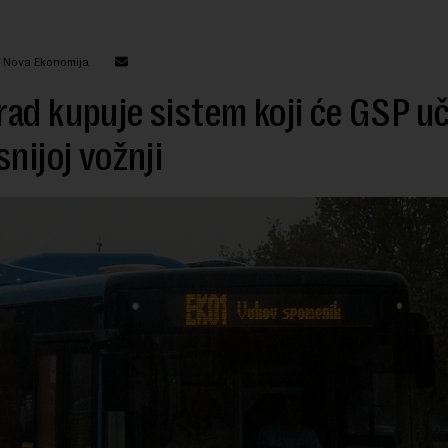
: Nova Ekonomija
ad kupuje sistem koji će GSP uč
snijoj vožnji