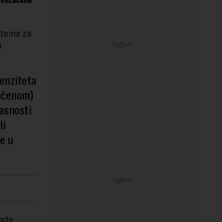
i vozačima
stema za
h
enziteta
ručenom)
kasnosti
li
e u
maže