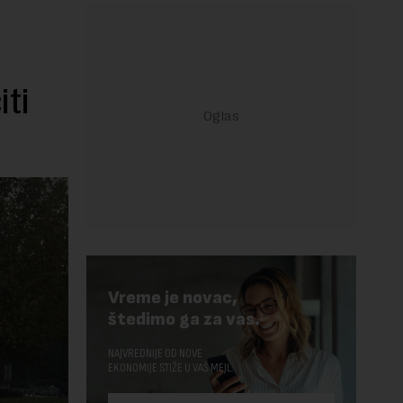
iti
Vreme je novac,
štedimo ga za vas.
NAJVREDNIJE OD NOVE
EKONOMIJE STIŽE U VAŠ MEJL.