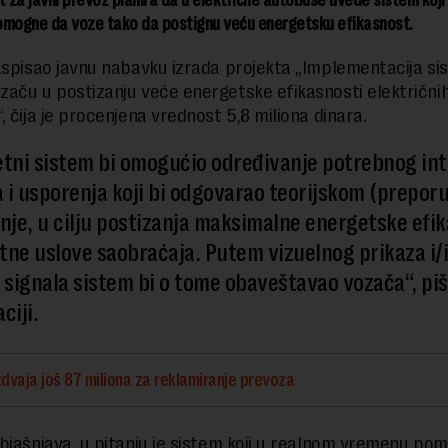
t za javni prevoz planira da u električne autobuse uvede sistem koj
omogne da voze tako da postignu veću energetsku efikasnost.
aspisao javnu nabavku izrada projekta „Implementacija si
aču u postizanju veće energetske efikasnosti električni
, čija je procenjena vrednost 5,8 miliona dinara.
ni sistem bi omogućio određivanje potrebnog int
 i usporenja koji bi odgovarao teorijskom (prepo
žnje, u cilju postizanja maksimalne energetske efi
tne uslove saobraćaja. Putem vizuelnog prikaza i/i
signala sistem bi o tome obaveštavao vozača“, piš
aciji.
dvaja još 87 miliona za reklamiranje prevoza
bjašnjava, u pitanju je sistem koji u realnom vremenu po