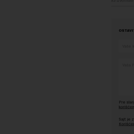
ka izvornom
OSTAVI
Pre sla
korišćen
Sajt je
Korišće