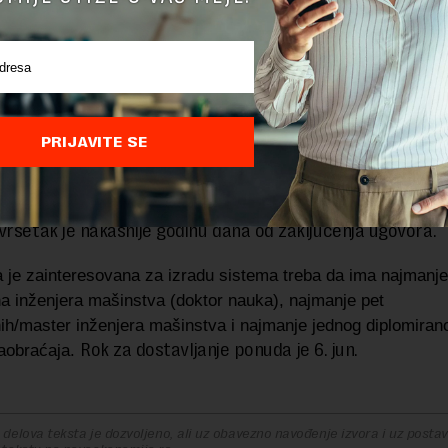
iju javnog prevoza Beograd planira da potroši 75 miliona dinar
firma će ovu uslugu realizovati u dve faze. Između ostal
analizu već postojećih sistema pomoći vozaču sa sličnim
(ako postoje), razvoj sistema u softverskom paketu, oda
PRIJAVITE SE
ućeg načina implementacije uz specifikaciju i pribavljanj
eophodnih za realizaciju sistema, te implementaciju siste
vršetak je nakasnije godinu dana od zaključenja ugovora.
 je zainteresovana za izradu sistema treba da ima najmanje 
na inženjera mašinstva (doktor nauka), najmanje pet
nih/master inženjera mašinstva i najmanje jednog diplomira
Rok za dostavljanje ponuda je 6. jun.
saobraćaja.
delova teksta je dozvoljeno, ali uz obavezno navođenje izvora i uz postavl