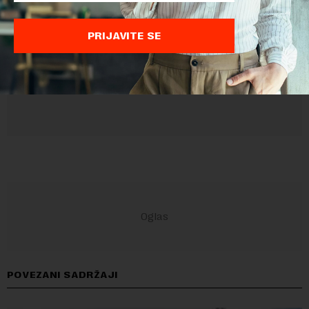
Sajt je zaštićen pomocu reCaptcha i Google.
Google Politika
Privatnosti
i
Google Uslovi Korišćenja
su primenjeni.
PRIJAVITE SE
POVEZANI SADRŽAJI