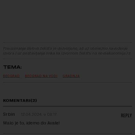
Preuzimanje delova teksta je dozvoljeno, ali uz obavezno navođenje
izvora i uz postavljanje linka ka izvornom tekstu na novaekonomija.rs
TEMA:
BEOGRAD
BEOGRAD NA VODI
GRADNJA
KOMENTARI(2)
Srbin
12.04.2024. u 08:17
REPLY
Malo je to, idemo do Avale!