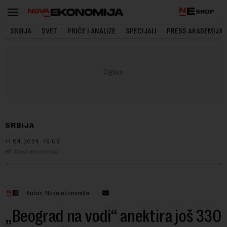
SHOP
SRBIJA
SVET
PRIČE I ANALIZE
SPECIJALI
PRESS AKADEMIJA
SRBIJA
11.04.2024.
16:06
Nova ekonomija
Autor: Nova ekonomija
„Beograd na vodi“ anektira još 330