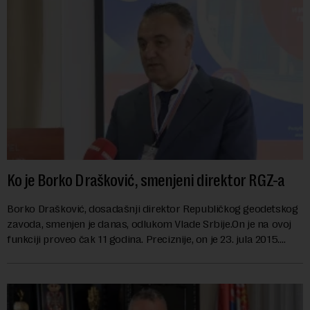
Ko je Borko Drašković, smenjeni direktor RGZ-a
Borko Drašković, dosadašnji direktor Republičkog geodetskog
zavoda, smenjen je danas, odlukom Vlade Srbije.On je na ovoj
funkciji proveo čak 11 godina. Preciznije, on je 23. jula 2015.
izabran za v.d. di...