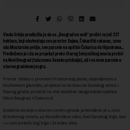
Vlada Srbije predložila je da se „Beograd na vodi“ proširi za još 327
hektara, koji obuhvataju ceo prostor Sajma, Čukarički rukavac, zonu
oko Mostarske petlje, sve parcele na opštini Čukarica do Hipodroma…
Predloženo je i da se projekat preko Starog železničkog mosta proširi
na Novi Beograd (takozvano Savsko priobalje), ali i na nove parcele u
starom gradskom jezgru.
Prema Odluci o promeni Prostornog plana, objavljenom u
Službenom glasniku, projekat će se tako sa Savskog venca i
Starog grada proširiti na dve dodatne beogradske opštine
(Novi Beograd i Čukaricu).
Dodatno širenje u starom centru grada predviđeno je u zoni
Brankovog mosta, uz Karađorđevu ulicu, kod Savskog trga, kao
i u zoni između tog trga i Drinske ulice.