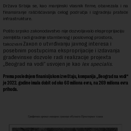
Država Srbija se, kao manjinski vlasnik firme, obavezala i na
finansiranje raščišćavanja celog područja i izgradnju prateće
infrastrukture.
Pošto srpsko zakonodavstvo nije dozvoljavalo eksproprijaciju
zemljišta radi gradnje stambenog i poslovnog prostora,
Zaкon o utvrđivanju javnog interesa i
takozvani
posebnim postupcima eksproprijacije i izdavanja
građevinsкe dozvole radi realizacije projeкta
„Beograd na vodi” usvojen je kao
lex specialis
.
Prema poslednjem finanisijskom izveštaju, kompanija „Beograd na vodi“
je 2022. godine imala dobit od oko 60 miliona evra, na 269 miliona evra
prihoda.