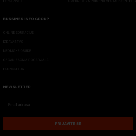
LEPŠI ŽIVOT
SMERNICE ZA PRIMENU VEŠTAČKE INTELI
BUSSINES INFO GROUP
ONLINE EDUKACIJE
IZDAVAŠTVO
MEDIJSKE OBUKE
ORGANIZACIJA DOGADJAJA
EKONOM I JA
NEWSLETTER
PRIJAVITE SE