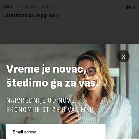
Alex
21.08.2024. u 12:45
REPLY
Katastrofa za Bepgrad !!!
OSTAVITE ODGOVOR
x
Vreme je novac,
štedimo ga za vas.
NAJVREDNIJE OD NOVE
EKONOMIJE STIŽE U VAŠ MEJL.
Pre slanja komentara, molimo vas da se upoznate sa
pravilima komentarisanja i pravilima korišćenja sajta.