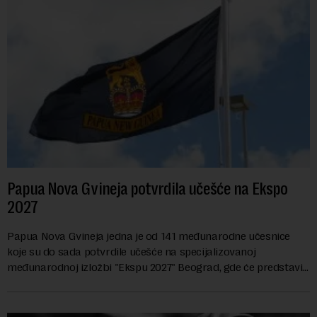
Papua Nova Gvineja potvrdila učešće na Ekspo
2027
Papua Nova Gvineja jedna je od 141 međunarodne učesnice
koje su do sada potvrdile učešće na specijalizovanoj
međunarodnoj izložbi "Ekspu 2027" Beograd, gde će predstaviti
i kao državu sa najvećom jezičkom ra...