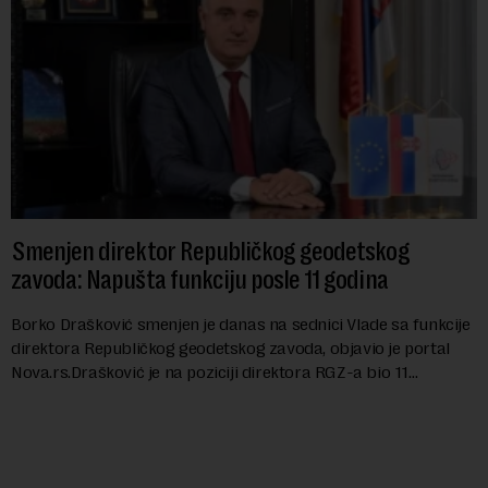
Smenjen direktor Republičkog geodetskog
zavoda: Napušta funkciju posle 11 godina
Borko Drašković smenjen je danas na sednici Vlade sa funkcije
direktora Republičkog geodetskog zavoda, objavio je portal
Nova.rs.Drašković je na poziciji direktora RGZ-a bio 11
godina.Kako piše Nova....