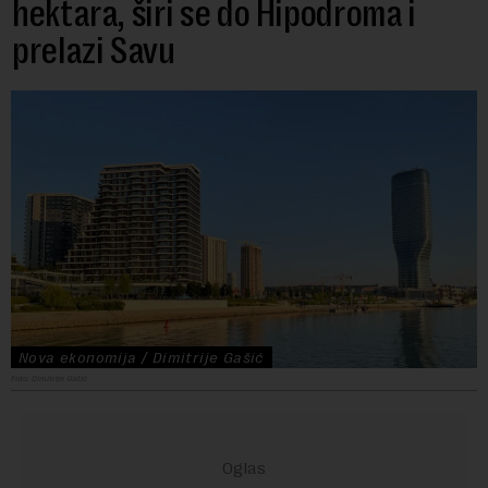
hektara, širi se do Hipodroma i
prelazi Savu
Nova ekonomija / Dimitrije Gašić
Foto: Dimitrije Gašić