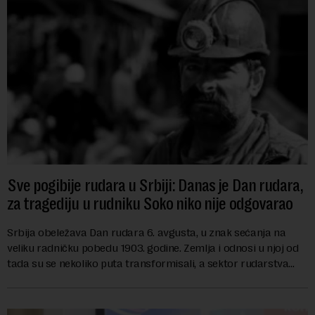
Sve pogibije rudara u Srbiji: Danas je Dan rudara,
za tragediju u rudniku Soko niko nije odgovarao
Srbija obeležava Dan rudara 6. avgusta, u znak sećanja na
veliku radničku pobedu 1903. godine. Zemlja i odnosi u njoj od
tada su se nekoliko puta transformisali, a sektor rudarstva
danas karakterišu velike r...