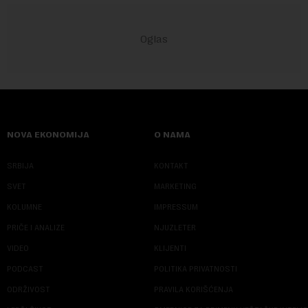
NOVA EKONOMIJA
O NAMA
SRBIJA
KONTAKT
SVET
MARKETING
KOLUMNE
IMPRESSUM
PRIČE I ANALIZE
NJUZLETER
VIDEO
KLIJENTI
PODCAST
POLITIKA PRIVATNOSTI
ODRŽIVOST
PRAVILA KORIŠĆENJA