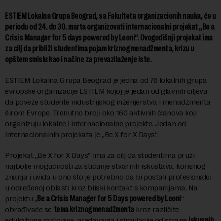
ESTIEM Lokalna Grupa Beograd, sa Fakulteta organizacionih nauka, će u
periodu od 24. do 30. marta organizovati internacionalni projekat „Be a
Crisis Manager for 5 days powered by Leoni“. Ovogodišnji projekat ima
za cilj da približi studentima pojam kriznog menadžmenta, krizu u
opštem smislu kao i načine za prevazilaženje iste.
ESTIEM Lokalna Grupa Beograd je jedna od 76 lokalnih grupa
evropske organizacije ESTIEM kojoj je jedan od glavnih ciljeva
da poveže studente industrijskog inženjerstva i menadžmenta
širom Evrope. Trenutno broji oko 160 aktivnih članova koji
organizuju lokalne i internacionalne projekte. Jedan od
internacionalnih projekata je „Be X for X Days“.
Projekat „Be X for X Days” ima za cilj da studentima pruži
najbolje mogućnosti za sticanje stvarnih iskustava, korisnog
znanja i uvida u ono što je potrebno da bi postali profesionalci
u određenoj oblasti kroz bliski kontakt s kompanijama. Na
projektu „
Be a Crisis Manager for 5 Days powered by Leoni
“
obrađivaće se
tema kriznog menadžmenta
kroz različite
edukativne radionice, predavanja i simulacije od strane
iskusnih