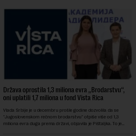
Država oprostila 1,3 miliona evra „Brodarstvu“,
oni uplatili 1,7 miliona u fond Vista Rica
Vlada Srbije je u decembru prošle godine dozvolila da se
"Jugoslovenskom rečnom brodarstvu" otpiše više od 1,3
miliona evra duga prema državi, objavila je Pištaljka. To je
učinjeno zaključkom koji do danas n...