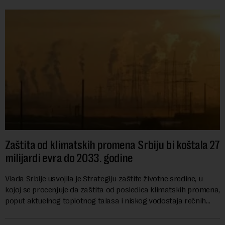
Zaštita od klimatskih promena Srbiju bi koštala 27
milijardi evra do 2033. godine
Vlada Srbije usvojila je Strategiju zaštite životne sredine, u
kojoj se procenjuje da zaštita od posledica klimatskih promena,
poput aktuelnog toplotnog talasa i niskog vodostaja rečnih
slivova, zahteva inve...