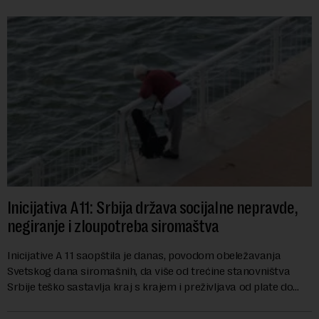
Inicijativa A11: Srbija država socijalne nepravde,
negiranje i zloupotreba siromaštva
Inicijative A 11 saopštila je danas, povodom obeležavanja
Svetskog dana siromašnih, da više od trećine stanovništva
Srbije teško sastavlja kraj s krajem i preživljava od plate do
plate.U saopštenju piše ...