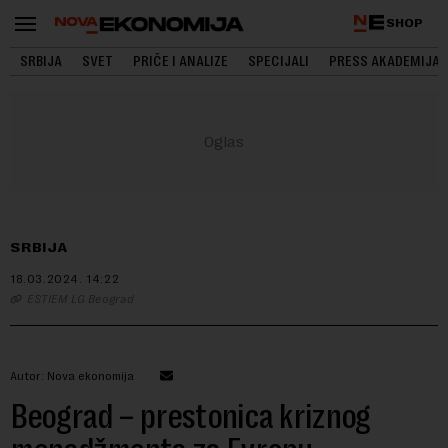
SHOP
SRBIJA
SVET
PRIČE I ANALIZE
SPECIJALI
PRESS AKADEMIJA
SRBIJA
18.03.2024.
14:22
ESTIEM LG Beograd
Autor: Nova ekonomija
Beograd – prestonica kriznog