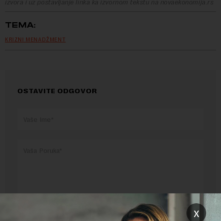
izvora i uz postavljanje linka ka izvornom tekstu na novaekonomija.rs
TEMA:
KRIZNI MENADŽMENT
OSTAVITE ODGOVOR
x
Pre slanja komentara, molimo vas da se upoznate sa
pravilima komentarisanja i pravilima korišćenja sajta.