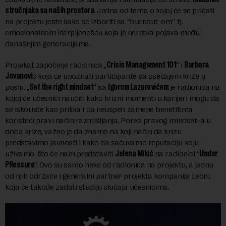
stručnjaka sa naših prostora
. Jedna od tema o kojoj će se pričati
na projektu jeste kako se izboriti sa “burnout-om” tj.
emocionalnom iscrpljenošću koja je neretka pojava među
današnjim generacijama.
Projekat započinje radionica ,,
Crisis Management 101
“ i
Barbara
Jovanovi
ć koja će upoznati participante sa osećajem krize u
poslu. ,,
Set the right mindset
“ sa
Igorom Lazarevićem
je radionica na
kojoj će učesnici naučiti kako krizni momenti u karijeri mogu da
se iskoriste kao prilika i da neuspeh zamene benefitima
koristeći pravi način razmišljanja. Pored pravog mindset-a u
doba krize, važno je da znamo na koji način da krizu
predstavimo javnosti i kako da sačuvamo reputaciju koju
uživamo, što će nam predstaviti
Jelena Mikić
na radionici “
Under
PRessure
”. Ovo su samo neke od radionica na projektu, a jednu
od njih održaće i generalni partner projekta kompanija Leoni,
koja će takođe zadati studiju slučaja učesnicima.