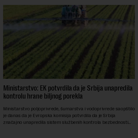
Ministarstvo: EK potvrdila da je Srbija unapredila
kontrolu hrane biljnog porekla
Ministarstvo poljoprivrede, šumarstva i vodoprivrede saopštilo
je danas da je Evropska komisija potvrdila da je Srbija
značajno unapredila sistem službenih kontrola bezbednosti
hrane biljnog porekla, te da k...