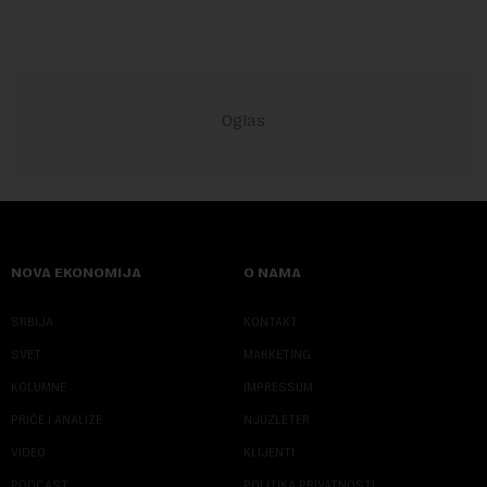
NOVA EKONOMIJA
O NAMA
SRBIJA
KONTAKT
SVET
MARKETING
KOLUMNE
IMPRESSUM
PRIČE I ANALIZE
NJUZLETER
VIDEO
KLIJENTI
PODCAST
POLITIKA PRIVATNOSTI