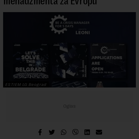
menadžmenta za Evropu
ESTIEM LG Beograd