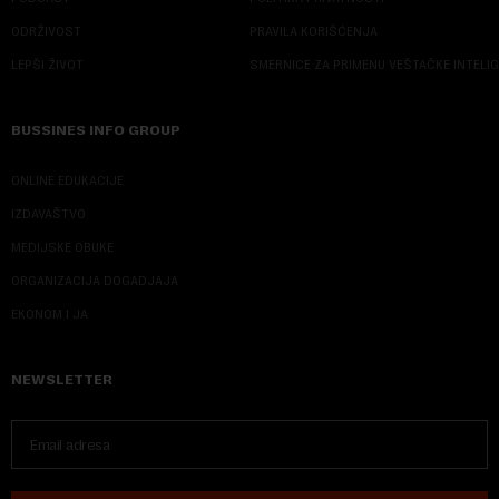
ODRŽIVOST
PRAVILA KORIŠĆENJA
LEPŠI ŽIVOT
SMERNICE ZA PRIMENU VEŠTAČKE INTELI
BUSSINES INFO GROUP
ONLINE EDUKACIJE
IZDAVAŠTVO
MEDIJSKE OBUKE
ORGANIZACIJA DOGADJAJA
EKONOM I JA
NEWSLETTER