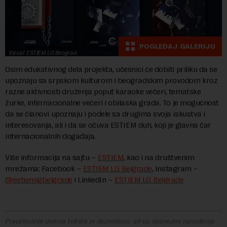
POGLEDAJ GALERIJU
Vizual: ESTIEM LG Beograd
Osim edukativnog dela projekta, učesnici će dobiti priliku da se
upoznaju sa srpskom kulturom i beogradskim provodom kroz
razne aktivnosti druženja poput karaoke večeri, tematske
žurke, internacionalne večeri i obilaska grada. To je mogućnost
da se članovi upoznaju i podele sa drugima svoja iskustva i
interesovanja, ali i da se očuva ESTIEM duh, koji je glavna čar
internacionalnih događaja.
Više informacija na sajtu –
ESTIEM
, kao i na društvenim
mrežama: Facebook –
ESTIEM LG Belgrade
, Instagram –
@estiemlgbelgrade
i LinkedIn –
ESTIEM LG Belgrade
Preuzimanje delova teksta je dozvoljeno, ali uz obavezno navođenje