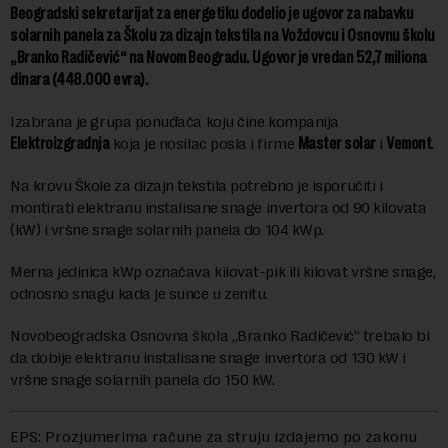
Beogradski sekretarijat za energetiku dodelio je ugovor za nabavku
solarnih panela za Školu za dizajn tekstila na Voždovcu i Osnovnu školu
„Branko Radičević“ na Novom Beogradu. Ugovor je vredan 52,7 miliona
dinara (448.000 evra).
Izabrana je grupa ponuđača koju čine kompanija
Elektroizgradnja
koja je nosilac posla i firme
Master solar
i
Vemont
.
Na krovu Škole za dizajn tekstila potrebno je isporučiti i
montirati elektranu instalisane snage invertora od 90 kilovata
(kW) i vršne snage solarnih panela do 104 kWp.
Merna jedinica kWp označava kilovat-pik ili kilovat vršne snage,
odnosno snagu kada je sunce u zenitu.
Novobeogradska Osnovna škola „Branko Radičević“ trebalo bi
da dobije elektranu instalisane snage invertora od 130 kW i
vršne snage solarnih panela do 150 kW.
EPS: Prozjumerima račune za struju izdajemo po zakonu