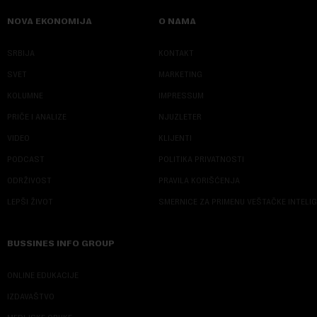
NOVA EKONOMIJA
O NAMA
SRBIJA
KONTAKT
SVET
MARKETING
KOLUMNE
IMPRESSUM
PRIČE I ANALIZE
NJUZLETER
VIDEO
KLIJENTI
PODCAST
POLITIKA PRIVATNOSTI
ODRŽIVOST
PRAVILA KORIŠĆENJA
LEPŠI ŽIVOT
SMERNICE ZA PRIMENU VEŠTAČKE INTELI
BUSSINES INFO GROUP
ONLINE EDUKACIJE
IZDAVAŠTVO