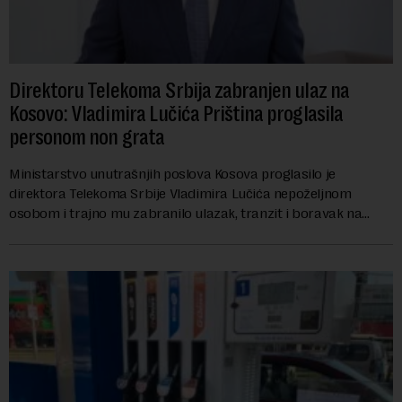
Direktoru Telekoma Srbija zabranjen ulaz na
Kosovo: Vladimira Lučića Priština proglasila
personom non grata
Ministarstvo unutrašnjih poslova Kosova proglasilo je
direktora Telekoma Srbije Vladimira Lučića nepoželjnom
osobom i trajno mu zabranilo ulazak, tranzit i boravak na
Kosovu, navodeći kao razlog njegove javn...