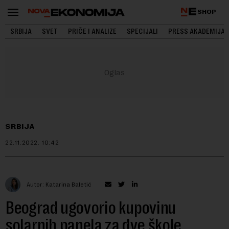
SHOP
SRBIJA
SVET
PRIČE I ANALIZE
SPECIJALI
PRESS AKADEMIJA
SRBIJA
22.11.2022.
10:42
Autor: Katarina Baletić
Beograd ugovorio kupovinu
solarnih panela za dve škole