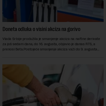
Doneta odluka o visini akciza na gorivo
Vlada Srbije produžila je smanjenje akciza na naftne derivate
za još sedam dana, do 16. avgusta, objavio je danas RTS, a
prenosi Beta.Postojeće smanjenje akciza važi do 9. avgusta
kao mera ublažavanja po...