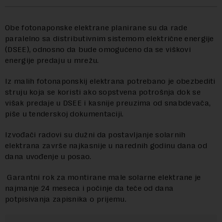
Obe fotonaponske elektrane planirane su da rade
paralelno sa distributivnim sistemom električne energije
(DSEE), odnosno da bude omogućeno da se viškovi
energije predaju u mrežu.
Iz malih fotonaponskij elektrana potrebano je obezbediti
struju koja se koristi ako sopstvena potrošnja dok se
višak predaje u DSEE i kasnije preuzima od snabdevača,
piše u tenderskoj dokumentaciji.
Izvođači radovi su dužni da postavljanje solarnih
elektrana završe najkasnije u narednih godinu dana od
dana uvođenje u posao.
G
arantni rok za montirane male solarne elektrane je
najmanje 24 meseca i počinje da teče od dana
potpisivanja zapisnika o prijemu.