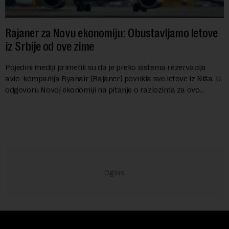
Rajaner za Novu ekonomiju: Obustavljamo letove
iz Srbije od ove zime
Pojedini mediji primetili su da je preko sistema rezervacija
avio-kompanija Ryanair (Rajaner) povukla sve letove iz Niša. U
odgovoru Novoj ekonomiji na pitanje o razlozima za ovo
povlačenje, ovaj avio-gigant...