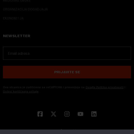
MEDIJSKE OBUKE
ORGANIZACIJA DOGADJAJA
EKONOM I JA
NEWSLETTER
PRIJAVITE SE
Ova stranica je zaštićena sa reCAPTCHA i primenjuju se
Google Politika privatnosti
i
Uslovi korišćenja usluge