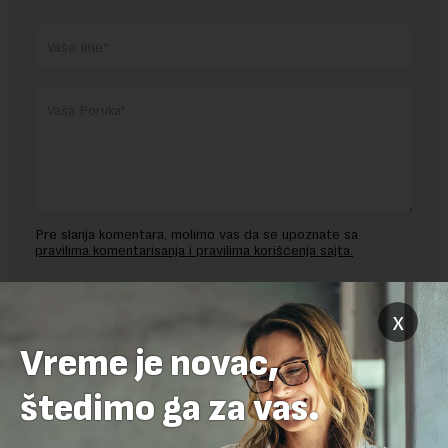
Pre slanja komentara, molimo vas da se upoznate sa
pravilima komentarisanja i pravilima korišćenja sajta.
Sajt je zaštićen pomocu reCaptcha i Google.
Google Politika
Privatnosti
i
Google Uslovi Korišćenja
su primenjeni.
x
Vreme je novac,
štedimo ga za vas.