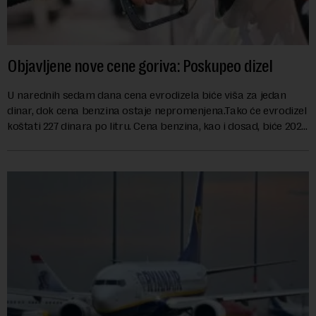
Objavljene nove cene goriva: Poskupeo dizel
U narednih sedam dana cena evrodizela biće viša za jedan
dinar, dok cena benzina ostaje nepromenjena.Tako će evrodizel
koštati 227 dinara po litru. Cena benzina, kao i dosad, biće 202
dinara po litru. ...