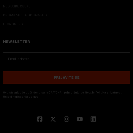
MEDIJSKE OBUKE
ORGANIZACIJA DOGADJAJA
EKONOM I JA
NEWSLETTER
PRIJAVITE SE
Ova stranica je zaštićena sa reCAPTCHA i primenjuju se
Google Politika privatnosti
i
Uslovi korišćenja usluge