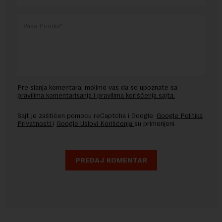
Pre slanja komentara, molimo vas da se upoznate sa
pravilima komentarisanja i pravilima korišćenja sajta.
Sajt je zaštićen pomocu reCaptcha i Google.
Google Politika
Privatnosti
i
Google Uslovi Korišćenja
su primenjeni.