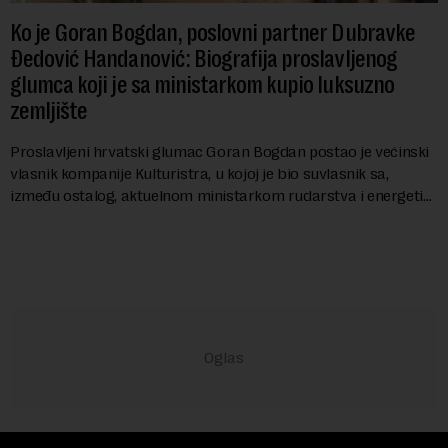
Ko je Goran Bogdan, poslovni partner Dubravke
Đedović Handanović: Biografija proslavljenog
glumca koji je sa ministarkom kupio luksuzno
zemljište
Proslavljeni hrvatski glumac Goran Bogdan postao je većinski
vlasnik kompanije Kulturistra, u kojoj je bio suvlasnik sa,
između ostalog, aktuelnom ministarkom rudarstva i energetike
u Vladi Srbije, Dubravkom...