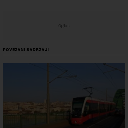
POVEZANI SADRŽAJI