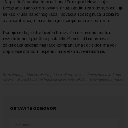
„Nagrade časopisa International Transport News, koju
beogradski aerodrom osvaja drugu godinu zaredom, dodeljuju
se kao kruna napornog rada, inovacija i dostignuća u oblasti
avio-saobraćaja“, navedeno je u saopštenju aerodroma.
Dodaje se da je istraživački tim izvršio nezavisnu analizu
rezultata postignutih u proteklih 12 meseci i na osnovu
zaključaka dodelio nagrade kompanijama i direktorima koji
doprinose stalnom uspehu i napretku avio-industrije.
Preuzimanje delova teksta je dozvoljeno, ali uz obavezno navođenje
izvora i uz postavljanje linka ka izvornom tekstu na novaekonomija.rs
OSTAVITE ODGOVOR