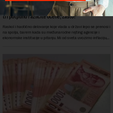
Srbija „posvađala“ i rejting agencije: Tri giganta,
tri potpuno različite ocene, zašto?
Raskol i haotično delovanje koje vlada u državi lepo se prenosi i
na spolja, barem kada su međunarodne rejting agencije i
ekonomske institucije u pitanju. Mi od sveta uvozimo inflaciju,
robu lošijeg kvalitet...