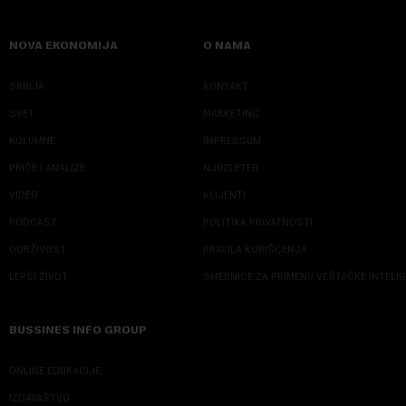
NOVA EKONOMIJA
O NAMA
SRBIJA
KONTAKT
SVET
MARKETING
KOLUMNE
IMPRESSUM
PRIČE I ANALIZE
NJUZLETER
VIDEO
KLIJENTI
PODCAST
POLITIKA PRIVATNOSTI
ODRŽIVOST
PRAVILA KORIŠĆENJA
LEPŠI ŽIVOT
SMERNICE ZA PRIMENU VEŠTAČKE INTELI
BUSSINES INFO GROUP
ONLINE EDUKACIJE
IZDAVAŠTVO