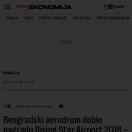
SHOP
SRBIJA
SVET
PRIČE I ANALIZE
SPECIJALI
PRESS AKADEMIJA
SRBIJA
29.01.2018.
14:33
Autor: Nova Ekonomija
Beogradski aerodrom dobio
nagradu Rising Star Airport 2018 –