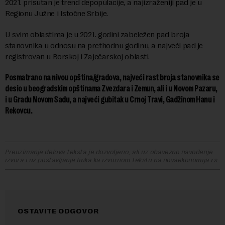
2021. prisutan je trend depopulacije, a najizraženiji pad je u
Regionu Južne i Istočne Srbije.
U svim oblastima je u 2021. godini zabeležen pad broja
stanovnika u odnosu na prethodnu godinu, a najveći pad je
registrovan u Borskoj i Zaječarskoj oblasti.
Posmatrano na nivou opština/gradova, najveći rast broja stanovnika se
desio u beogradskim opštinama Zvezdara i Zemun, ali i u Novom Pazaru,
i u Gradu Novom Sadu, a najveći gubitak u Crnoj Travi, Gadžinom Hanu i
Rekovcu.
Preuzimanje delova teksta je dozvoljeno, ali uz obavezno navođenje
izvora i uz postavljanje linka ka izvornom tekstu na novaekonomija.rs
OSTAVITE ODGOVOR