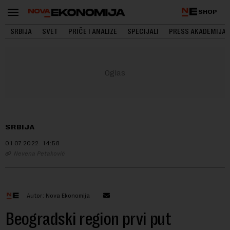
SHOP
SRBIJA
SVET
PRIČE I ANALIZE
SPECIJALI
PRESS AKADEMIJA
SRBIJA
01.07.2022.
14:58
Nevena Petaković
Autor: Nova Ekonomija
Beogradski region prvi put