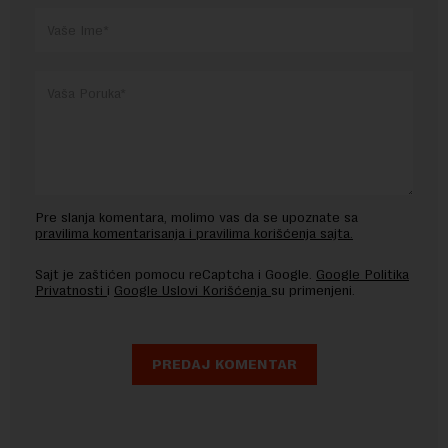
Pre slanja komentara, molimo vas da se upoznate sa
pravilima komentarisanja i pravilima korišćenja sajta.
Sajt je zaštićen pomocu reCaptcha i Google.
Google Politika
Privatnosti
i
Google Uslovi Korišćenja
su primenjeni.