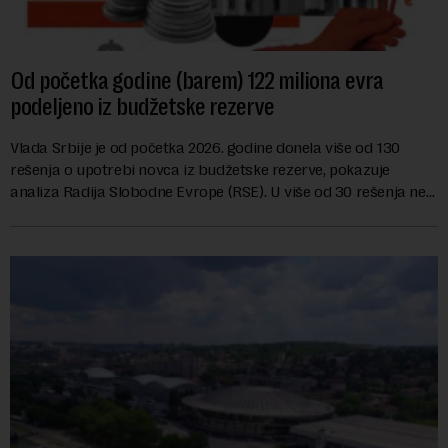
Od početka godine (barem) 122 miliona evra
podeljeno iz budžetske rezerve
Vlada Srbije je od početka 2026. godine donela više od 130
rešenja o upotrebi novca iz budžetske rezerve, pokazuje
analiza Radija Slobodne Evrope (RSE). U više od 30 rešenja ne
navodi se tačan iznos koji će ...