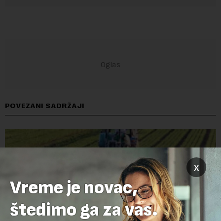
POVEZANI SADRŽAJI
x
Vreme je novac,
štedimo ga za vas.