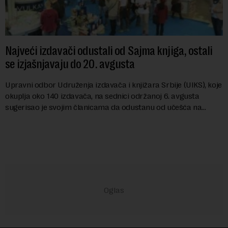
Najveći izdavači odustali od Sajma knjiga, ostali
se izjašnjavaju do 20. avgusta
Upravni odbor Udruženja izdavača i knjižara Srbije (UIKS), koje
okuplja oko 140 izdavača, na sednici održanoj 6. avgusta
sugerisao je svojim članicama da odustanu od učešća na
predstojećem Sajmu knjiga. Vrem...