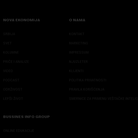
NOVA EKONOMIJA
O NAMA
SRBIJA
KONTAKT
SVET
MARKETING
KOLUMNE
IMPRESSUM
PRIČE I ANALIZE
NJUZLETER
VIDEO
KLIJENTI
PODCAST
POLITIKA PRIVATNOSTI
ODRŽIVOST
PRAVILA KORIŠĆENJA
LEPŠI ŽIVOT
SMERNICE ZA PRIMENU VEŠTAČKE INTELI
BUSSINES INFO GROUP
ONLINE EDUKACIJE