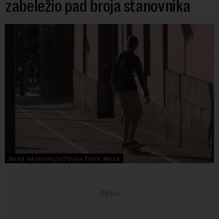
zabeležio pad broja stanovnika
Nova ekonomija/Paola Felix Meza