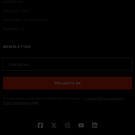
IZDAVAŠTVO
MEDIJSKE OBUKE
ORGANIZACIJA DOGADJAJA
EKONOM I JA
NEWSLETTER
PRIJAVITE SE
Ova stranica je zaštićena sa reCAPTCHA i primenjuju se
Google Politika privatnosti
i
Uslovi korišćenja usluge