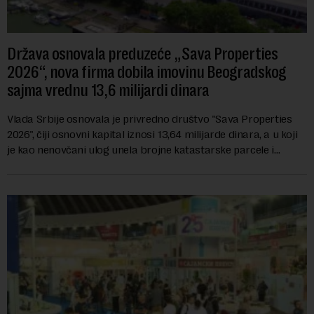
Država osnovala preduzeće „Sava Properties
2026“, nova firma dobila imovinu Beogradskog
sajma vrednu 13,6 milijardi dinara
Vlada Srbije osnovala je privredno društvo "Sava Properties
2026", čiji osnovni kapital iznosi 13,64 milijarde dinara, a u koji
je kao nenovčani ulog unela brojne katastarske parcele i
objekte u okviru kompl...