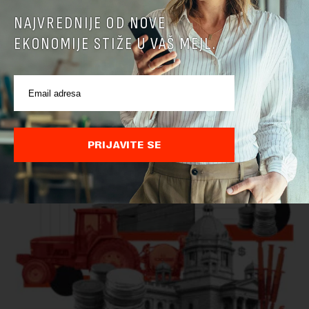
NAJVREDNIJE OD NOVE
EKONOMIJE STIŽE U VAŠ MEJL.
Ministarstvo: EK potvrdila da je Srbija unapredila
kontrolu hrane biljnog porekla
Ministarstvo poljoprivrede, šumarstva i vodoprivrede saopštilo
je danas da je Evropska komisija potvrdila da je Srbija
značajno unapredila sistem službenih kontrola bezbednosti
PRIJAVITE SE
hrane biljnog porekla, te da k...