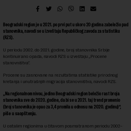
Beogradski region je u 2021. po prvi put u skoro 20 godina zabeležio pad
stanovnika, navodi se u izveštaju Republičkog zavoda za statistiku
(RZS).
U periodu 2002. do 2021. godine, broj stanovnika Srbije
kontinuirano opada, navodi RZS u izveštaju „Procene
stanovništva“.
Procene su zasnovane na rezultatima statistike prirodnog
kretanja i unutrašnjih migracija stanovništva, navodi RZS.
„Na regionalnom nivou, jedino Beogradski region beležio rast broja
stanovnika sve do 2020. godine, da bi se u 2021. taj trend promenio
u odnosu na 2020. godinu)“,
(broj stanovnika je opao za 3,4 promila
piše u saopštenju.
U ostalim regionima u čitavom posmatranom periodu 2002–