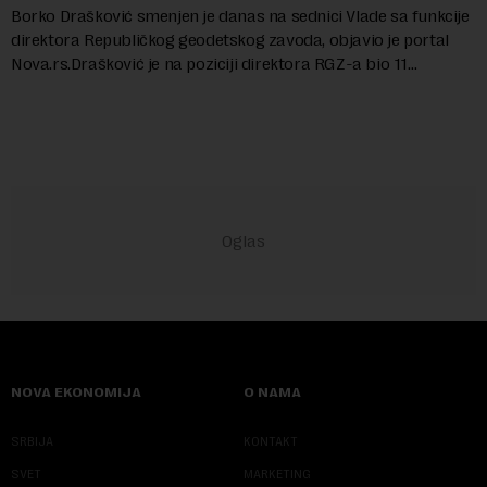
Borko Drašković smenjen je danas na sednici Vlade sa funkcije
direktora Republičkog geodetskog zavoda, objavio je portal
Nova.rs.Drašković je na poziciji direktora RGZ-a bio 11
godina.Kako piše Nova....
NOVA EKONOMIJA
O NAMA
SRBIJA
KONTAKT
SVET
MARKETING