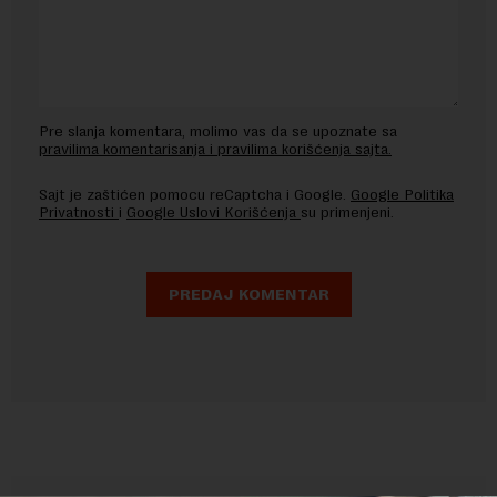
Pre slanja komentara, molimo vas da se upoznate sa
pravilima komentarisanja i pravilima korišćenja sajta.
Sajt je zaštićen pomocu reCaptcha i Google.
Google Politika
Privatnosti
i
Google Uslovi Korišćenja
su primenjeni.