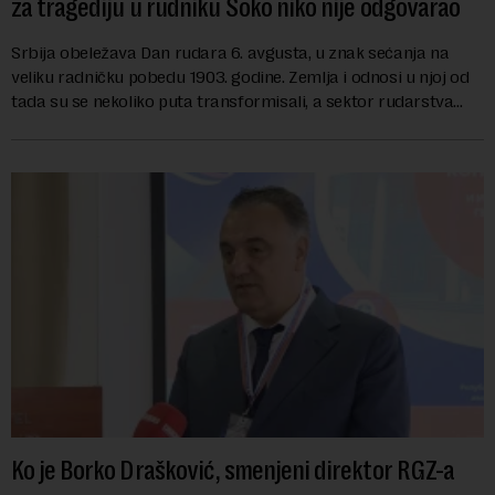
za tragediju u rudniku Soko niko nije odgovarao
Srbija obeležava Dan rudara 6. avgusta, u znak sećanja na
veliku radničku pobedu 1903. godine. Zemlja i odnosi u njoj od
tada su se nekoliko puta transformisali, a sektor rudarstva
danas karakterišu velike r...
Ko je Borko Drašković, smenjeni direktor RGZ-a