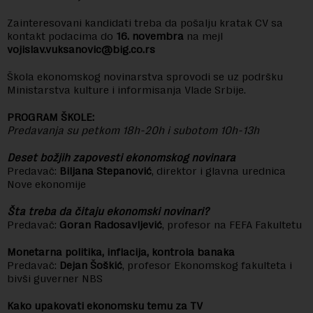
Zainteresovani kandidati treba da pošalju kratak CV sa
kontakt podacima do
16. novembra
na mejl
vojislav.vuksanovic@big.co.rs
Škola ekonomskog novinarstva sprovodi se uz podršku
Ministarstva kulture i informisanja Vlade Srbije.
PROGRAM ŠKOLE:
Predavanja su petkom 18h-20h i subotom 10h-13h
Deset božjih zapovesti ekonomskog novinara
Predavač:
Biljana Stepanović
, direktor i glavna urednica
Nove ekonomije
Šta treba da čitaju ekonomski novinari?
Predavač:
Goran Radosavljević
, profesor na FEFA Fakultetu
Monetarna politika, inflacija, kontrola banaka
Predavač:
Dejan Šoškić
, profesor Ekonomskog fakulteta i
bivši guverner NBS
Kako upakovati ekonomsku temu za TV