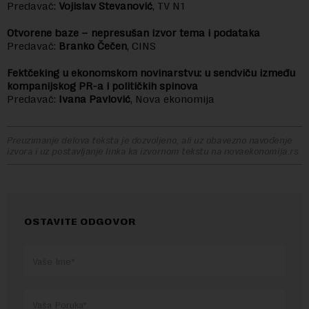
Predavač:
Vojislav Stevanović
, TV N1
Otvorene baze – nepresušan izvor tema i podataka
Predavač:
Branko Čečen
, CINS
Fektčeking u ekonomskom novinarstvu: u sendviču između
kompanijskog PR-a i političkih spinova
Predavač:
Ivana Pavlović
, Nova ekonomija
Preuzimanje delova teksta je dozvoljeno, ali uz obavezno navođenje
izvora i uz postavljanje linka ka izvornom tekstu na novaekonomija.rs
OSTAVITE ODGOVOR