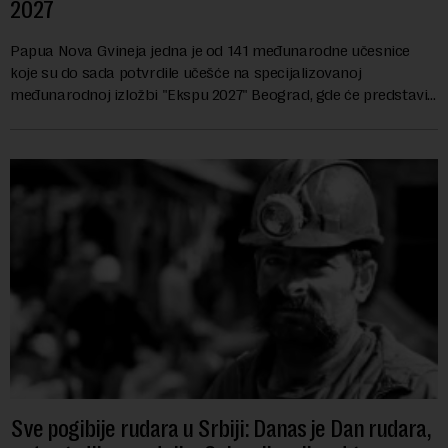
2027
Papua Nova Gvineja jedna je od 141 međunarodne učesnice
koje su do sada potvrdile učešće na specijalizovanoj
međunarodnoj izložbi "Ekspu 2027" Beograd, gde će predstaviti
i kao državu sa najvećom jezičkom ra...
Sve pogibije rudara u Srbiji: Danas je Dan rudara,