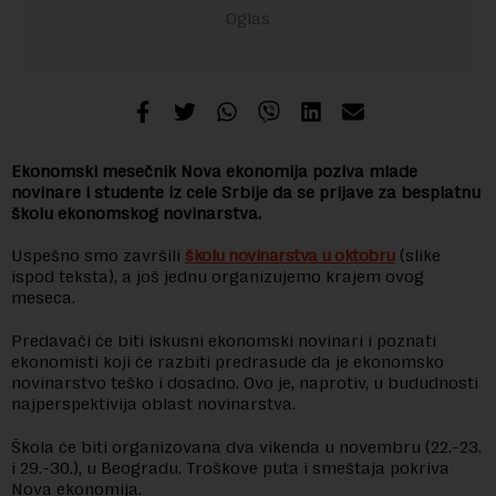
Ekonomski mesečnik Nova ekonomija poziva mlade
novinare i studente iz cele Srbije da se prijave za besplatnu
školu ekonomskog novinarstva.
Uspešno smo završili
školu novinarstva u oktobru
(slike
ispod teksta), a još jednu organizujemo krajem ovog
meseca.
Predavači će biti iskusni ekonomski novinari i poznati
ekonomisti koji će razbiti predrasude da je ekonomsko
novinarstvo teško i dosadno. Ovo je, naprotiv, u bududnosti
najperspektivija oblast novinarstva.
Škola će biti organizovana dva vikenda u novembru (22.-23.
i 29.-30.), u Beogradu. Troškove puta i smeštaja pokriva
Nova ekonomija.