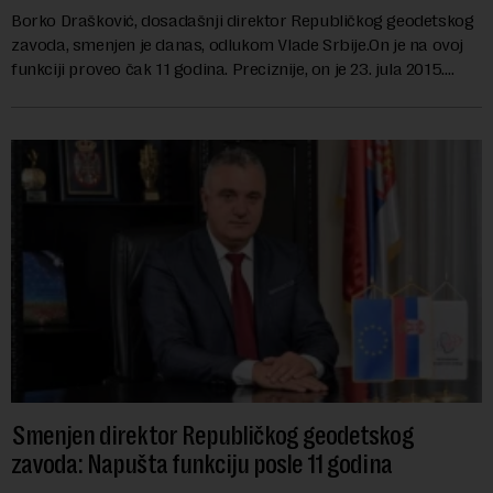
Borko Drašković, dosadašnji direktor Republičkog geodetskog
zavoda, smenjen je danas, odlukom Vlade Srbije.On je na ovoj
funkciji proveo čak 11 godina. Preciznije, on je 23. jula 2015.
izabran za v.d. di...
Smenjen direktor Republičkog geodetskog
zavoda: Napušta funkciju posle 11 godina