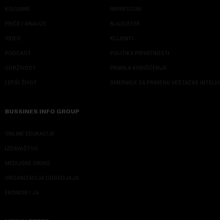
KOLUMNE
IMPRESSUM
PRIČE I ANALIZE
NJUZLETER
VIDEO
KLIJENTI
PODCAST
POLITIKA PRIVATNOSTI
ODRŽIVOST
PRAVILA KORIŠĆENJA
LEPŠI ŽIVOT
SMERNICE ZA PRIMENU VEŠTAČKE INTELI
BUSSINES INFO GROUP
ONLINE EDUKACIJE
IZDAVAŠTVO
MEDIJSKE OBUKE
ORGANIZACIJA DOGADJAJA
EKONOM I JA