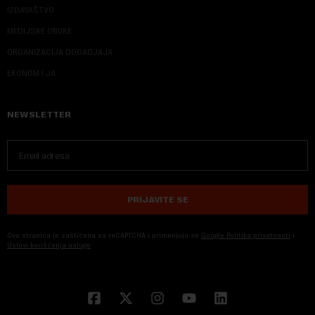
IZDAVAŠTVO
MEDIJSKE OBUKE
ORGANIZACIJA DOGADJAJA
EKONOM I JA
NEWSLETTER
PRIJAVITE SE
Ova stranica je zaštićena sa reCAPTCHA i primenjuju se
Google Politika privatnosti
i
Uslovi korišćenja usluge