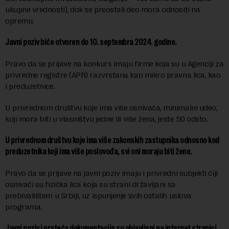
ukupne vrednosti), dok se preostali deo mora odnositi na
opremu.
Javni poziv biće otvoren do 10. septembra 2024. godine.
Pravo da se prijave na konkurs imaju firme koja su u Agenciji za
privredne registre (APR) razvrstana kao mikro pravna lica, kao
i preduzetnice.
U privrednom društvu koje ima više osnivača, minimalni udeo,
koji mora biti u vlasništvu jedne ili više žena, jeste 50 odsto.
U privrednom društvu koje ima više zakonskih zastupnika odnosno kod
preduzetnika koji ima više poslovođa, svi oni moraju biti žene.
Pravo da se prijave na javni poziv imaju i privredni subjekti čiji
osnivači su fizička lica koja su strani državljani sa
prebivalištem u Srbiji, uz ispunjenje svih ostalih uslova
programa.
Javni poziv i prateća dokumentacija su objavljeni na internet stranici