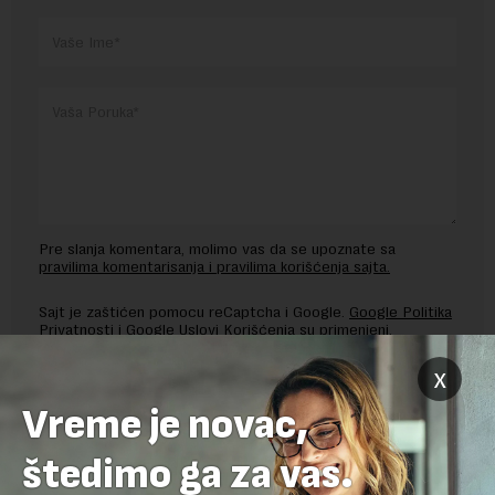
Pre slanja komentara, molimo vas da se upoznate sa
pravilima komentarisanja i pravilima korišćenja sajta.
Sajt je zaštićen pomocu reCaptcha i Google.
Google Politika
Privatnosti
i
Google Uslovi Korišćenja
su primenjeni.
x
Vreme je novac,
štedimo ga za vas.