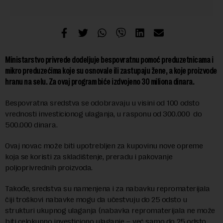
Ministarstvo privrede dodeljuje bespovratnu pomoć preduzetnicama i
mikro preduzećima koje su osnovale ili zastupaju žene, a koje proizvode
hranu na selu. Za ovaj program biće izdvojeno 30 miliona dinara.
Bespovratna sredstva se odobravaju u visini od 100 odsto
vrednosti investicionog ulaganja, u rasponu od 300.000 do
500.000 dinara.
Ovaj novac može biti upotrebljen za kupovinu nove opreme
koja se koristi za skladištenje, preradu i pakovanje
poljoprivrednih proizvoda.
Takođe, sredstva su namenjena i za nabavku repromaterijala
čiji troškovi nabavke mogu da učestvuju do 25 odsto u
strukturi ukupnog ulaganja (nabavka repromaterijala ne može
biti celokupno investiciono ulaganje – već samo do 25 odsto