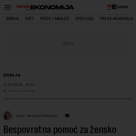
SHOP
SRBIJA
SVET
PRIČE I ANALIZE
SPECIJALI
PRESS AKADEMIJA
SRBIJA
12.07.2024.
16:01
Nova ekonomija
Autor: Nevena Petaković
Bespovratna pomoć za žensko