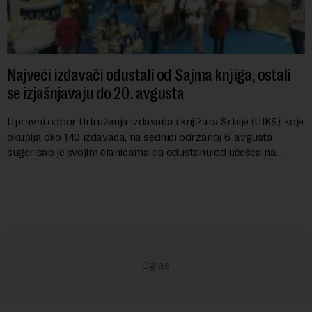
Najveći izdavači odustali od Sajma knjiga, ostali
se izjašnjavaju do 20. avgusta
Upravni odbor Udruženja izdavača i knjižara Srbije (UIKS), koje
okuplja oko 140 izdavača, na sednici održanoj 6. avgusta
sugerisao je svojim članicama da odustanu od učešća na
predstojećem Sajmu knjiga. Vrem...