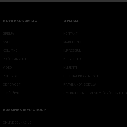
NOVA EKONOMIJA
O NAMA
SRBIJA
KONTAKT
SVET
MARKETING
KOLUMNE
IMPRESSUM
PRIČE I ANALIZE
NJUZLETER
VIDEO
KLIJENTI
PODCAST
POLITIKA PRIVATNOSTI
ODRŽIVOST
PRAVILA KORIŠĆENJA
LEPŠI ŽIVOT
SMERNICE ZA PRIMENU VEŠTAČKE INTELI
BUSSINES INFO GROUP
ONLINE EDUKACIJE