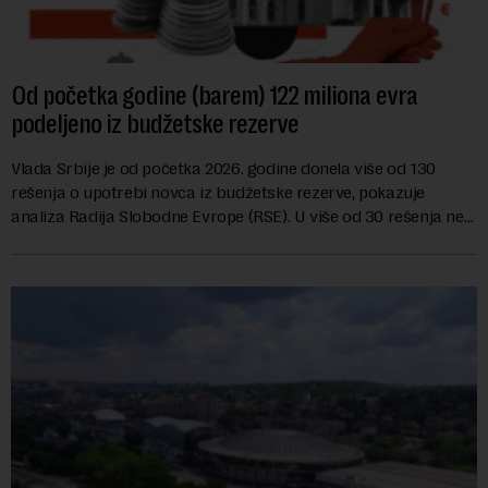
Od početka godine (barem) 122 miliona evra
podeljeno iz budžetske rezerve
Vlada Srbije je od početka 2026. godine donela više od 130
rešenja o upotrebi novca iz budžetske rezerve, pokazuje
analiza Radija Slobodne Evrope (RSE). U više od 30 rešenja ne
navodi se tačan iznos koji će ...