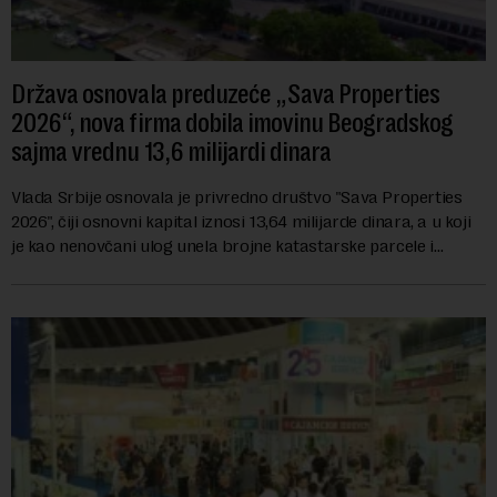
Država osnovala preduzeće „Sava Properties
2026“, nova firma dobila imovinu Beogradskog
sajma vrednu 13,6 milijardi dinara
Vlada Srbije osnovala je privredno društvo "Sava Properties
2026", čiji osnovni kapital iznosi 13,64 milijarde dinara, a u koji
je kao nenovčani ulog unela brojne katastarske parcele i
objekte u okviru kompl...