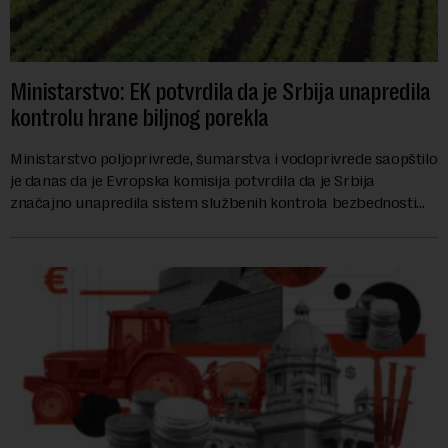
Ministarstvo: EK potvrdila da je Srbija unapredila
kontrolu hrane biljnog porekla
Ministarstvo poljoprivrede, šumarstva i vodoprivrede saopštilo
je danas da je Evropska komisija potvrdila da je Srbija
značajno unapredila sistem službenih kontrola bezbednosti
hrane biljnog porekla, te da k...