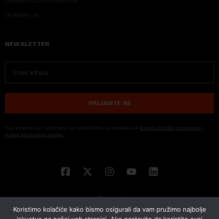
ORGANIZACIJA DOGADJAJA
EKONOM I JA
NEWSLETTER
PRIJAVITE SE
Ova stranica je zaštićena sa reCAPTCHA i primenjuju se
Google Politika privatnosti
i
Uslovi korišćenja usluge
Koristimo kolačiće kako bismo osigurali da vam pružimo najbolje