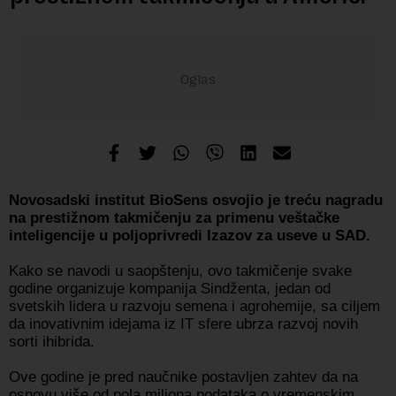
Novosadski institut BioSens osvojio je treću nagradu
na prestižnom takmičenju za primenu veštačke
inteligencije u poljoprivredi Izazov za useve u SAD.
Kako se navodi u saopštenju, ovo takmičenje svake
godine organizuje kompanija Sindženta, jedan od
svetskih lidera u razvoju semena i agrohemije, sa ciljem
da inovativnim idejama iz IT sfere ubrza razvoj novih
sorti ihibrida.
Ove godine je pred naučnike postavljen zahtev da na
osnovu više od pola miliona podataka o vremenskim