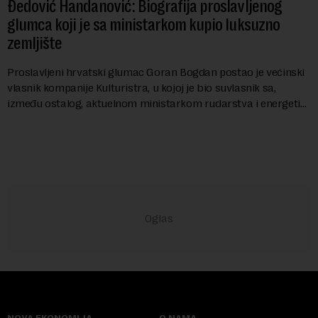
Đedović Handanović: Biografija proslavljenog
glumca koji je sa ministarkom kupio luksuzno
zemljište
Proslavljeni hrvatski glumac Goran Bogdan postao je većinski
vlasnik kompanije Kulturistra, u kojoj je bio suvlasnik sa,
između ostalog, aktuelnom ministarkom rudarstva i energetike
u Vladi Srbije, Dubravkom...
NOVA EKONOMIJA
O NAMA