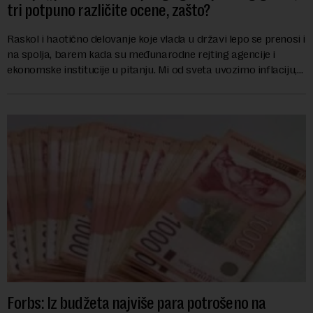
tri potpuno različite ocene, zašto?
Raskol i haotično delovanje koje vlada u državi lepo se prenosi i
na spolja, barem kada su međunarodne rejting agencije i
ekonomske institucije u pitanju. Mi od sveta uvozimo inflaciju,
robu lošijeg kvalitet...
Forbs: Iz budžeta najviše para potrošeno na