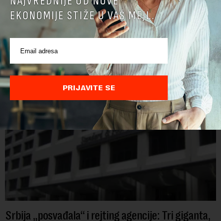
NAJVREDNIJE OD NOVE
prevozu: Od 113 tramvaja, samo u 15 radi klima
EKONOMIJE STIŽE U VAŠ MEJL.
Ovih dana nijedan od 30 tramvaja marke CAF ("Kaf") ne
učestvuje u beogradskom saobraćaju, pa GSP mora da se
oslanja na stara vozila bez klima uređaja, kažu za Novu
ekonomiju iz Sindikata Centar – GSP i Centr...
PRIJAVITE SE
Srbija „posvađala“ i rejting agencije: Tri giganta,