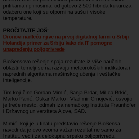
prilikama i prinosima, od gotovo 2.500 hibrida kukuruza
odaberu one koji su otporni na sušu i visoke
temperature.
PROČITAJTE JOŠ:
Dronovi nadleću njive na prvoj digitalnoj farmi u Srbiji
Holandija primer za Srbiju kako da IT pomogne
unapređenju poljoprivrede
BioSensovo rešenje spaja rezultate iz više naučnih
oblastii temelji se na razvoju meteoroloških indikatora i
naprednih algoritama mašinskog učenja i veštačke
inteligencije.
Tim koji čine Gordan Mimić, Sanja Brdar, Milica Brkić,
Marko Panić, Oskar Marko i Vladimir Crnojević, osvojio
je treće mesto, odmah iza nemačkog Instituta Fraunhofer
i Državnog univerziteta Ajove, SAD.
Mimić, koji je u finalu predstavio rešenje BioSensa,
navodi da je ovo veoma važan rezultat ne samo za
Institut, već i za celokupnu srpsku poljoprivredu.