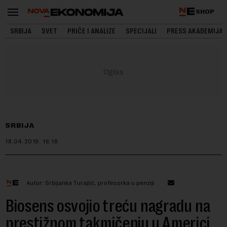
SHOP
SRBIJA
SVET
PRIČE I ANALIZE
SPECIJALI
PRESS AKADEMIJA
SRBIJA
18.04.2019.
16:18
Autor: Srbijanka Turajlić, profesorka u penziji
Biosens osvojio treću nagradu na
prestižnom takmičenju u Americi