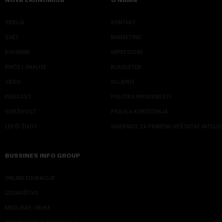
SRBIJA
KONTAKT
SVET
MARKETING
KOLUMNE
IMPRESSUM
PRIČE I ANALIZE
NJUZLETER
VIDEO
KLIJENTI
PODCAST
POLITIKA PRIVATNOSTI
ODRŽIVOST
PRAVILA KORIŠĆENJA
LEPŠI ŽIVOT
SMERNICE ZA PRIMENU VEŠTAČKE INTELI
BUSSINES INFO GROUP
ONLINE EDUKACIJE
IZDAVAŠTVO
MEDIJSKE OBUKE