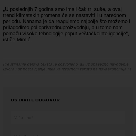
„U poslednjih 7 godina smo imali čak tri suše, a ovaj
trend klimatskih promena će se nastaviti i u narednom
periodu. Nanama je da reagujemo najbolje što možemo i
prilagodimo poljoprivrednuproizvodnju, a u tome nam
pomažu visoke tehnologije poput veštačkeinteligencije“,
ističe Mimić.
Preuzimanje delova teksta je dozvoljeno, ali uz obavezno navođenje
izvora i uz postavljanje linka ka izvornom tekstu na novaekonomija.rs
OSTAVITE ODGOVOR