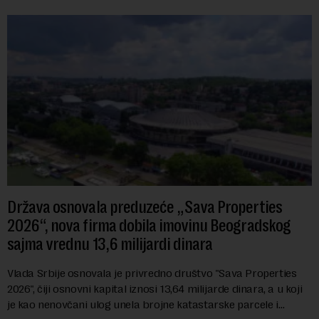
Država osnovala preduzeće „Sava Properties
2026“, nova firma dobila imovinu Beogradskog
sajma vrednu 13,6 milijardi dinara
Vlada Srbije osnovala je privredno društvo "Sava Properties
2026", čiji osnovni kapital iznosi 13,64 milijarde dinara, a u koji
je kao nenovčani ulog unela brojne katastarske parcele i