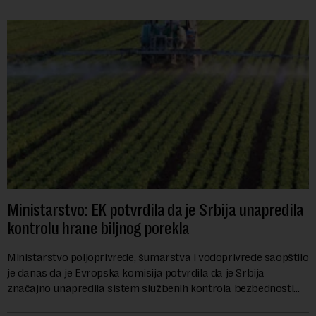
Ministarstvo: EK potvrdila da je Srbija unapredila
kontrolu hrane biljnog porekla
Ministarstvo poljoprivrede, šumarstva i vodoprivrede saopštilo
je danas da je Evropska komisija potvrdila da je Srbija
značajno unapredila sistem službenih kontrola bezbednosti
hrane biljnog porekla, te da k...