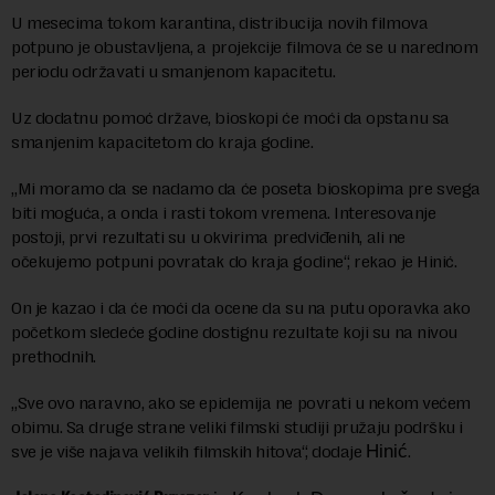
U mesecima tokom karantina, distribucija novih filmova
potpuno je obustavljena, a projekcije filmova će se u narednom
periodu održavati u smanjenom kapacitetu.
Uz dodatnu pomoć države, bioskopi će moći da opstanu sa
smanjenim kapacitetom do kraja godine.
„Mi moramo da se nadamo da će poseta bioskopima pre svega
biti moguća, a onda i rasti tokom vremena. Interesovanje
postoji, prvi rezultati su u okvirima predviđenih, ali ne
očekujemo potpuni povratak do kraja godine“, rekao je Hinić.
On je kazao i da će moći da ocene da su na putu oporavka ako
početkom sledeće godine dostignu rezultate koji su na nivou
prethodnih.
„Sve ovo naravno, ako se epidemija ne povrati u nekom većem
obimu. Sa druge strane veliki filmski studiji pružaju podršku i
sve je više najava velikih filmskih hitova“, dodaje
Hinić
.