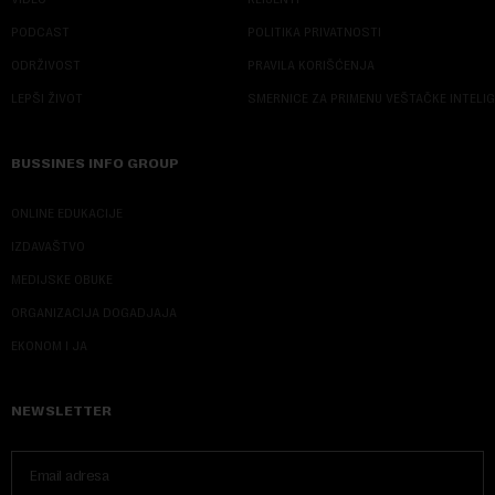
PODCAST
POLITIKA PRIVATNOSTI
ODRŽIVOST
PRAVILA KORIŠĆENJA
LEPŠI ŽIVOT
SMERNICE ZA PRIMENU VEŠTAČKE INTELI
BUSSINES INFO GROUP
ONLINE EDUKACIJE
IZDAVAŠTVO
MEDIJSKE OBUKE
ORGANIZACIJA DOGADJAJA
EKONOM I JA
NEWSLETTER