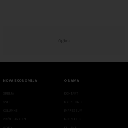
objekte u okviru kompl...
NOVA EKONOMIJA
O NAMA
SRBIJA
KONTAKT
SVET
MARKETING
KOLUMNE
IMPRESSUM
PRIČE I ANALIZE
NJUZLETER
VIDEO
KLIJENTI