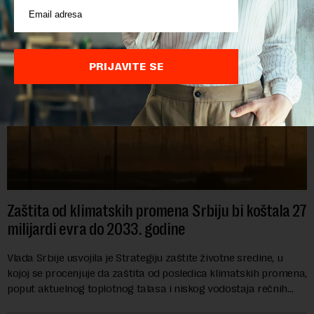
PRIJAVITE SE
Zaštita od klimatskih promena Srbiju bi koštala 27
milijardi evra do 2033. godine
Vlada Srbije usvojila je Strategiju zaštite životne sredine, u
kojoj se procenjuje da zaštita od posledica klimatskih promena,
poput aktuelnog toplotnog talasa i niskog vodostaja rečnih
slivova, zahteva inve...