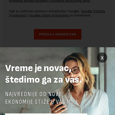
pravilima komentarisanja i pravilima korišćenja sajta.
Sajt je zaštićen pomocu reCaptcha i Google.
Google Politika
Privatnosti
i
Google Uslovi Korišćenja
su primenjeni.
x
Vreme je novac,
štedimo ga za vas.
NAJVREDNIJE OD NOVE
EKONOMIJE STIŽE U VAŠ MEJL.
POVEZANI SADRŽAJI