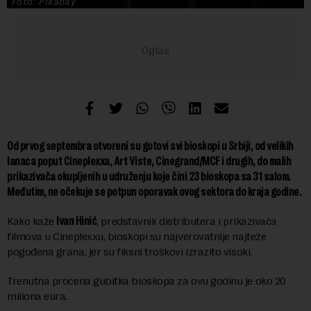
Foto: Pixabay
Od prvog septembra otvoreni su gotovi svi bioskopi u Srbiji, od velikih
lanaca poput Cineplexxa, Art Viste, Cinegrand/MCF i drugih, do malih
prikazivača okupljenih u udruženju koje čini 23 bioskopa sa 31 salom.
Međutim, ne očekuje se potpun oporavak ovog sektora do kraja godine.
Kako kaže
Ivan Hinić
, predstavnik distributera i prikazivača
filmova u Cineplexxu, bioskopi su najverovatnije najteže
pogođena grana, jer su fiksni troškovi izrazito visoki.
Trenutna procena gubitka bioskopa za ovu godinu je oko 20
miliona eura.