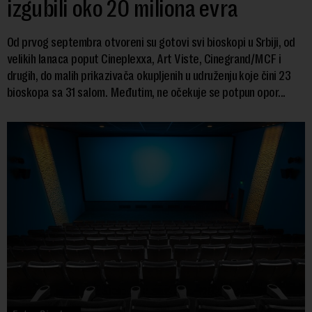
izgubili oko 20 miliona evra
Od prvog septembra otvoreni su gotovi svi bioskopi u Srbiji, od
velikih lanaca poput Cineplexxa, Art Viste, Cinegrand/MCF i
drugih, do malih prikazivača okupljenih u udruženju koje čini 23
bioskopa sa 31 salom. Međutim, ne očekuje se potpun opor...