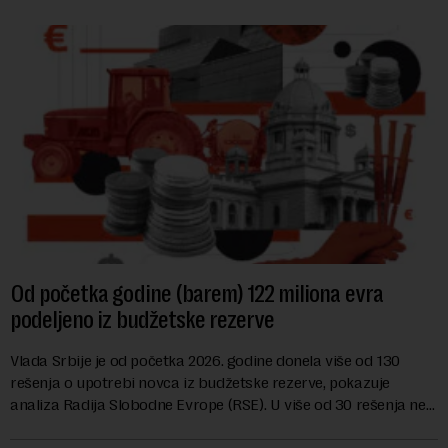
Od početka godine (barem) 122 miliona evra
podeljeno iz budžetske rezerve
Vlada Srbije je od početka 2026. godine donela više od 130
rešenja o upotrebi novca iz budžetske rezerve, pokazuje
analiza Radija Slobodne Evrope (RSE). U više od 30 rešenja ne
navodi se tačan iznos koji će ...