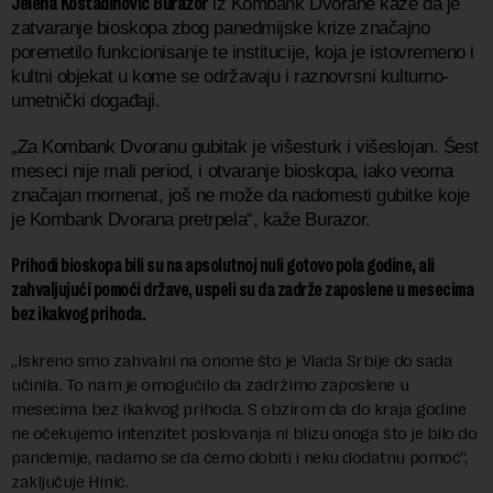
Jelena Kostadinović Burazor
iz Kombank Dvorane kaže da je
zatvaranje bioskopa zbog panedmijske krize značajno
poremetilo funkcionisanje te institucije, koja je istovremeno i
kultni objekat u kome se održavaju i raznovrsni kulturno-
umetnički događaji.
„Za Kombank Dvoranu gubitak je višesturk i višeslojan. Šest
meseci nije mali period, i otvaranje bioskopa, iako veoma
značajan momenat, još ne može da nadomesti gubitke koje
je Kombank Dvorana pretrpela“, kaže Burazor.
Prihodi bioskopa bili su na apsolutnoj nuli gotovo pola godine, ali
zahvaljujući pomoći države, uspeli su da zadrže zaposlene u mesecima
bez ikakvog prihoda.
„Iskreno smo zahvalni na onome što je Vlada Srbije do sada
učinila. To nam je omogućilo da zadržimo zaposlene u
mesecima bez ikakvog prihoda. S obzirom da do kraja godine
ne očekujemo intenzitet poslovanja ni blizu onoga što je bilo do
pandemije, nadamo se da ćemo dobiti i neku dodatnu pomoć“,
zaključuje Hinić.