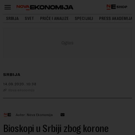
SHOP
SRBIJA
SVET
PRIČE I ANALIZE
SPECIJALI
PRESS AKADEMIJA
SRBIJA
14.09.2020.
10:38
Nova ekonomija
Autor: Nova Ekonomija
Bioskopi u Srbiji zbog korone