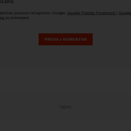
ja sajta.
 zaštićen pomocu reCaptcha i Google.
Google Politika Privatnosti
i
Google
nja
su primenjeni.