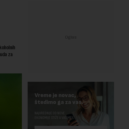
koholnih
nuda za
Vreme je novac,
štedimo ga za vas.
NAJVREDNIJE OD NOVE
EKONOMIJE STIŽE U VAŠ MEJL.