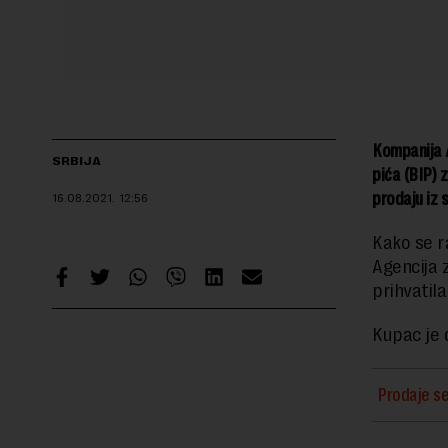
Kompanija A
SRBIJA
pića (BIP) 
prodaju iz 
16.08.2021.
12:56
Kako se r
Agencija z
prihvatil
Kupac je 
Prodaje se 