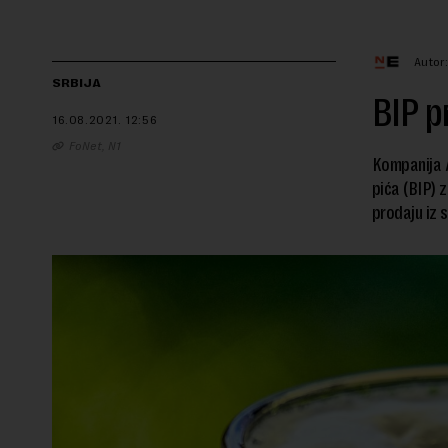
Autor
SRBIJA
BIP p
16.08.2021.
12:56
FoNet, N1
Kompanija A
pića (BIP) 
prodaju iz 