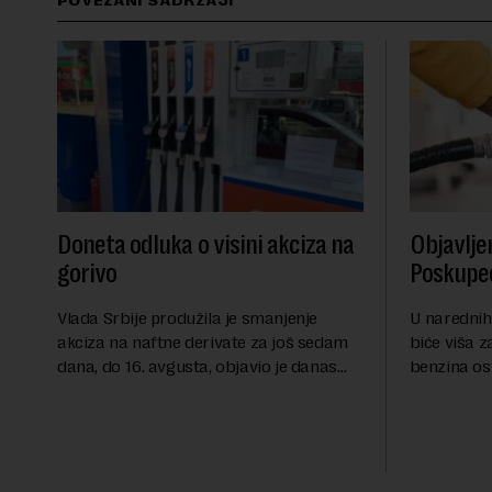
POVEZANI SADRŽAJI
Doneta odluka o visini akciza na
Objavlje
gorivo
Poskupeo
Vlada Srbije produžila je smanjenje
U narednih
akciza na naftne derivate za još sedam
biće viša z
dana, do 16. avgusta, objavio je danas
benzina os
RTS, a prenosi Beta.Postojeće smanjenje
evrodizel k
akciza važi do 9. avgusta kao mera
Cena benzin
ublažavanja po...
dinara po lit