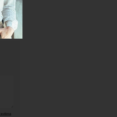
janje linka
ravilima