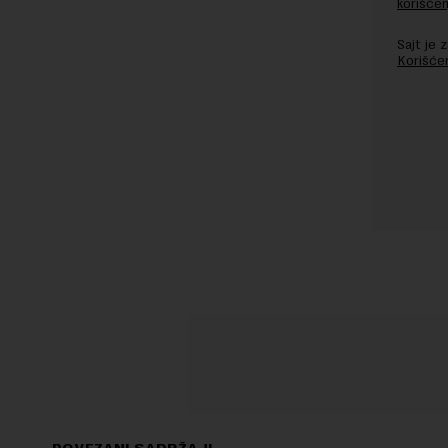
korišćen
Sajt je
Korišće