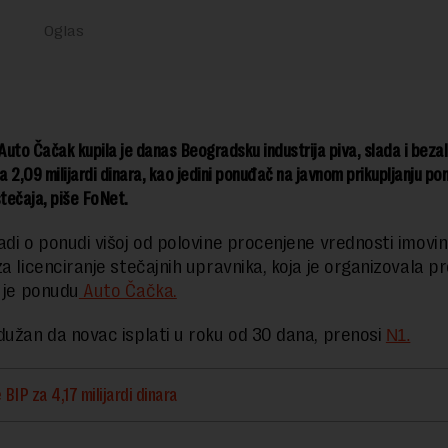
uto Čačak kupila je danas Beogradsku industrija piva, slada i bezal
za 2,09 milijardi dinara, kao jedini ponuđač na javnom prikupljanju po
stečaja, piše FoNet.
adi o ponudi višoj od polovine procenjene vrednosti imovin
a licenciranje stečajnih upravnika, koja je organizovala pr
a je ponudu
Auto Čačka.
dužan da novac isplati u roku od 30 dana, prenosi
N1.
BIP za 4,17 milijardi dinara