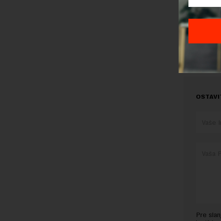
Preuzimanje 
ka izvornom
OSTAVI
Pre sla