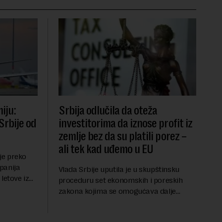
iju:
Srbija odlučila da oteža
Srbije od
investitorima da iznose profit iz
zemlje bez da su platili porez –
ali tek kad uđemo u EU
 je preko
panija
Vlada Srbije uputila je u skupštinsku
letove iz
proceduru set ekonomskih i poreskih
miji na
zakona kojima se omogućava dalje
lačenje,
usklađivanje domaćeg zakonodavstva sa
pravnim tekovinama Evropske unije i