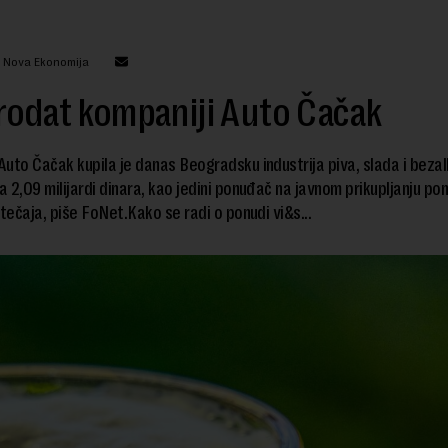
: Nova Ekonomija
rodat kompaniji Auto Čačak
uto Čačak kupila je danas Beogradsku industrija piva, slada i bezal
za 2,09 milijardi dinara, kao jedini ponuđač na javnom prikupljanju po
stečaja, piše FoNet.Kako se radi o ponudi vi&s...