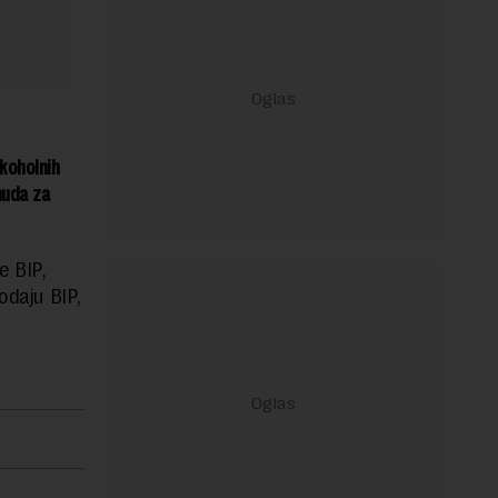
koholnih
nuda za
e BIP,
odaju BIP,