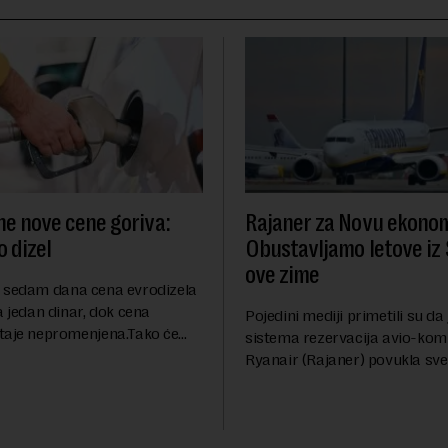
ne nove cene goriva:
Rajaner za Novu ekonom
 dizel
Obustavljamo letove iz 
ove zime
 sedam dana cena evrodizela
a jedan dinar, dok cena
Pojedini mediji primetili su da
taje nepromenjena.Tako će
sistema rezervacija avio-kom
oštati 227 dinara po litru.
Ryanair (Rajaner) povukla sve 
a, kao i dosad, biće 202
Niša. U odgovoru Novoj ekono
ru. ...
pitanje o razlozima za ovo pov
ovaj avio-gigant...