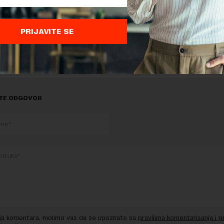
PRIJAVITE SE
delova teksta je dozvoljeno, ali uz obavezno navođenje izvora i uz postavl
 tekstu na novaekonomija.rs
TE ODGOVOR
nja komentara, molimo vas da se upoznate sa
pravilima komentarisanja i p