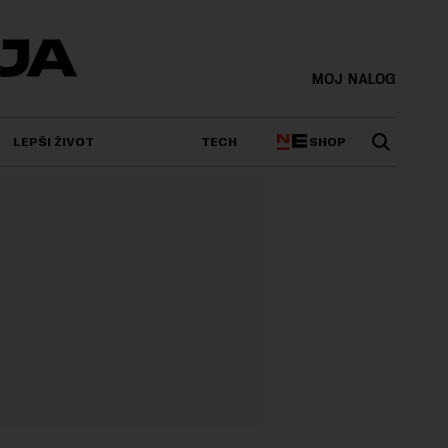
MOJ NALOG
SHOP
LEPŠI ŽIVOT
TECH