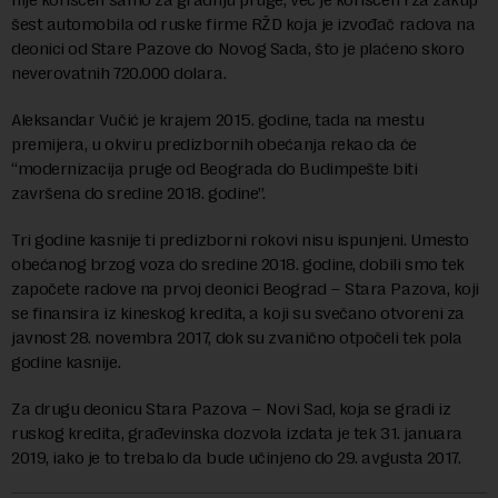
šest automobila od ruske firme RŽD koja je izvođač radova na
deonici od Stare Pazove do Novog Sada, što je plaćeno skoro
neverovatnih 720.000 dolara.
Aleksandar Vučić je krajem 2015. godine, tada na mestu
premijera, u okviru predizbornih obećanja rekao da će
“modernizacija pruge od Beograda do Budimpešte biti
završena do sredine 2018. godine”.
Tri godine kasnije ti predizborni rokovi nisu ispunjeni. Umesto
obećanog brzog voza do sredine 2018. godine, dobili smo tek
započete radove na prvoj deonici Beograd – Stara Pazova, koji
se finansira iz kineskog kredita, a koji su svečano otvoreni za
javnost 28. novembra 2017, dok su zvanično otpočeli tek pola
godine kasnije.
Za drugu deonicu Stara Pazova – Novi Sad, koja se gradi iz
ruskog kredita, građevinska dozvola izdata je tek 31. januara
2019, iako je to trebalo da bude učinjeno do 29. avgusta 2017.