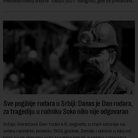
međunarodnoj izložbi "Ekspu 2027" Beograd, gde će predstaviti
i kao državu sa najvećom jezičkom ra...
Sve pogibije rudara u Srbiji: Danas je Dan rudara,
za tragediju u rudniku Soko niko nije odgovarao
Srbija obeležava Dan rudara 6. avgusta, u znak sećanja na
veliku radničku pobedu 1903. godine. Zemlja i odnosi u njoj od
tada su se nekoliko puta transformisali, a sektor rudarstva