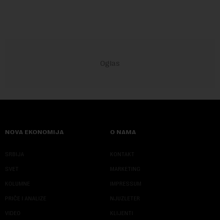
NOVA EKONOMIJA
O NAMA
SRBIJA
KONTAKT
SVET
MARKETING
KOLUMNE
IMPRESSUM
PRIČE I ANALIZE
NJUZLETER
VIDEO
KLIJENTI