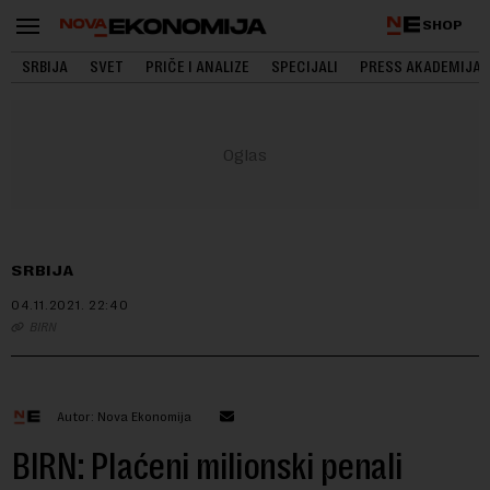
SHOP
SRBIJA
SVET
PRIČE I ANALIZE
SPECIJALI
PRESS AKADEMIJA
SRBIJA
04.11.2021.
22:40
BIRN
Autor: Nova Ekonomija
BIRN: Plaćeni milionski penali