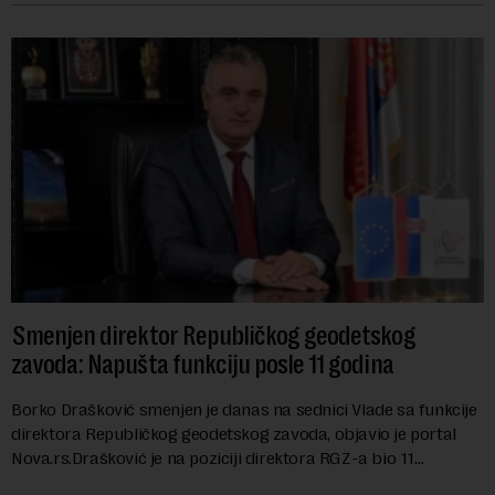
Smenjen direktor Republičkog geodetskog
zavoda: Napušta funkciju posle 11 godina
Borko Drašković smenjen je danas na sednici Vlade sa funkcije
direktora Republičkog geodetskog zavoda, objavio je portal
Nova.rs.Drašković je na poziciji direktora RGZ-a bio 11
godina.Kako piše Nova....