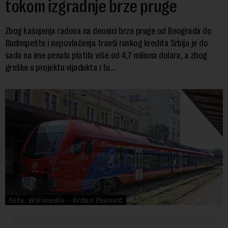
tokom izgradnje brze pruge
Zbog kašnjenja radova na deonici brze pruge od Beograda do
Budimpešte i nepovlačenja tranši ruskog kredita Srbija je do
sada na ime penala platila više od 4,7 miliona dolara, a zbog
greške u projektu vijadukta i tu...
Foto: Wikimedia - Srđan Popović