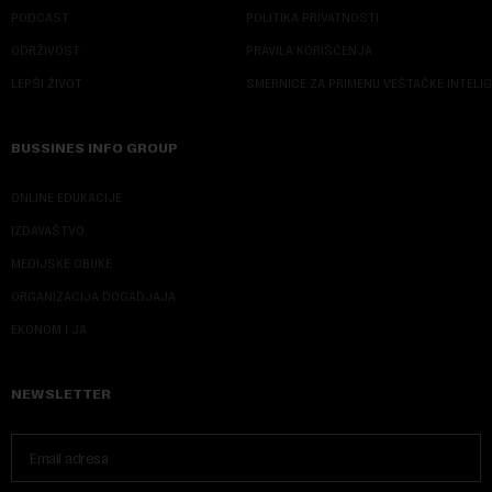
PODCAST
POLITIKA PRIVATNOSTI
ODRŽIVOST
PRAVILA KORIŠĆENJA
LEPŠI ŽIVOT
SMERNICE ZA PRIMENU VEŠTAČKE INTELI
BUSSINES INFO GROUP
ONLINE EDUKACIJE
IZDAVAŠTVO
MEDIJSKE OBUKE
ORGANIZACIJA DOGADJAJA
EKONOM I JA
NEWSLETTER