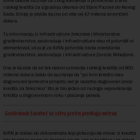
BIRN takođe saznaje da zbog kašnjenja u povlačenju tranši
ruskog kredita za izgradnju deonice od Stare Pazove do Novog
Sada, Srbija je platila kaznu od više od 4,7 miliona američkih
dolara.
Tu informaciju iz Infrastrukture železnice i Ministarstva
građevinarstva, saobraćaja i infrastrukture nisu ni potvrdili ni
demantovali, ali ju je za BIRN potvrdila bivša ministarka
građevinarstva, saobraćaja i infrastrukture Zorana Mihajlović.
Ona je kazala da se tek nakon uzimanja ruskog kredita od 800
miliona dolara došlo do saznanja da “po tom kreditu nisu
dogovoreni konkretni projekti, već je načelno dogovoren iznos
kredita za železnicu” što je bio jedan od razloga nepovlačenja
kredita u dogovorenom roku i plaćanja penala.
Građevinski fakultet se oštro protivi predlogu metroa
BIRN je došao do dokumenata koji pokazuju da novac iz kredita
nije korišćen samo za gradnju pruge, već je korišćen i za zakup