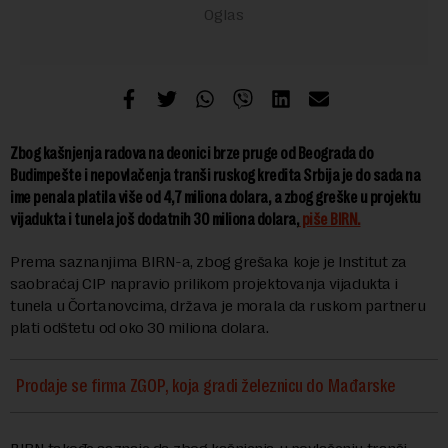
Zbog kašnjenja radova na deonici brze pruge od Beograda do
Budimpešte i nepovlačenja tranši ruskog kredita Srbija je do sada na
ime penala platila više od 4,7 miliona dolara, a zbog greške u projektu
vijadukta i tunela još dodatnih 30 miliona dolara,
piše BIRN.
Prema saznanjima BIRN-a, zbog grešaka koje je Institut za
saobraćaj CIP napravio prilikom projektovanja vijadukta i
tunela u Čortanovcima, država je morala da ruskom partneru
plati odštetu od oko 30 miliona dolara.
Prodaje se firma ZGOP, koja gradi železnicu do Mađarske