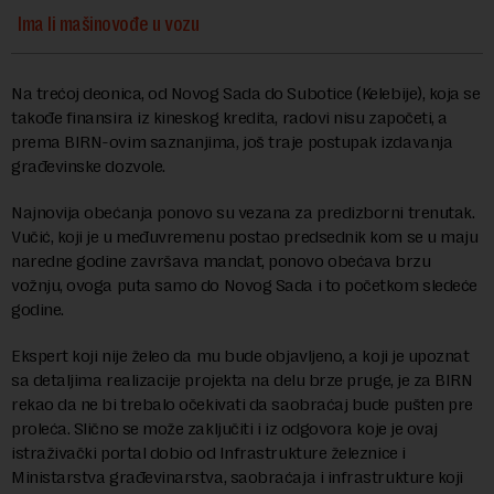
Ima li mašinovođe u vozu
Na trećoj deonica, od Novog Sada do Subotice (Kelebije), koja se
takođe finansira iz kineskog kredita, radovi nisu započeti, a
prema BIRN-ovim saznanjima, još traje postupak izdavanja
građevinske dozvole.
Najnovija obećanja ponovo su vezana za predizborni trenutak.
Vučić, koji je u međuvremenu postao predsednik kom se u maju
naredne godine završava mandat, ponovo obećava brzu
vožnju, ovoga puta samo do Novog Sada i to početkom sledeće
godine.
Ekspert koji nije želeo da mu bude objavljeno, a koji je upoznat
sa detaljima realizacije projekta na delu brze pruge, je za BIRN
rekao da ne bi trebalo očekivati da saobraćaj bude pušten pre
proleća. Slično se može zaključiti i iz odgovora koje je ovaj
istraživački portal dobio od Infrastrukture železnice i
Ministarstva građevinarstva, saobraćaja i infrastrukture koji