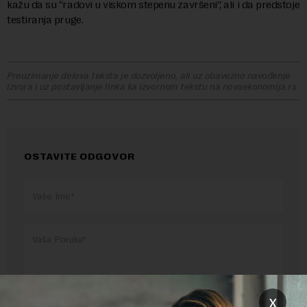
kažu da su “radovi u viskom stepenu završeni”, ali i da predstoje
testiranja pruge.
Preuzimanje delova teksta je dozvoljeno, ali uz obavezno navođenje
izvora i uz postavljanje linka ka izvornom tekstu na novaekonomija.rs
OSTAVITE ODGOVOR
x