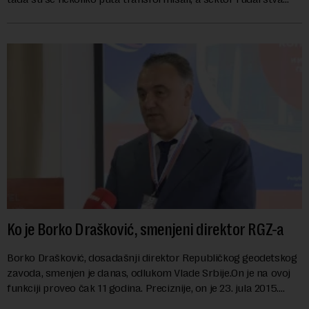
danas karakterišu velike r...
Ko je Borko Drašković, smenjeni direktor RGZ-a
Borko Drašković, dosadašnji direktor Republičkog geodetskog
zavoda, smenjen je danas, odlukom Vlade Srbije.On je na ovoj
funkciji proveo čak 11 godina. Preciznije, on je 23. jula 2015.
izabran za v.d. di...