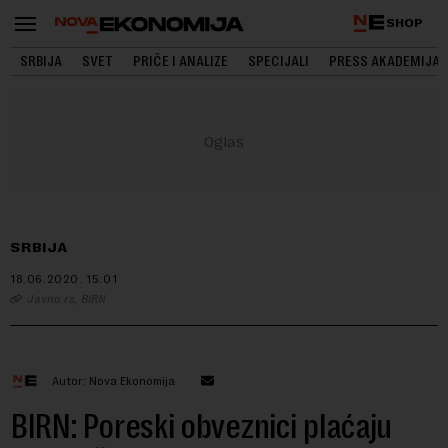
SHOP
SRBIJA
SVET
PRIČE I ANALIZE
SPECIJALI
PRESS AKADEMIJA
SRBIJA
18.06.2020.
15:01
Javno.rs, BIRN
Autor: Nova Ekonomija
BIRN: Poreski obveznici plaćaju