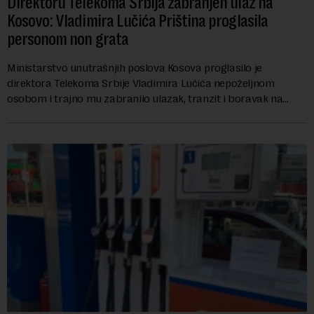
Direktoru Telekoma Srbija zabranjen ulaz na
Kosovo: Vladimira Lučića Priština proglasila
personom non grata
Ministarstvo unutrašnjih poslova Kosova proglasilo je
direktora Telekoma Srbije Vladimira Lučića nepoželjnom
osobom i trajno mu zabranilo ulazak, tranzit i boravak na
Kosovu, navodeći kao razlog njegove javn...