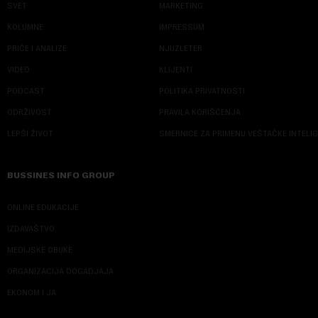
SVET
MARKETING
KOLUMNE
IMPRESSUM
PRIČE I ANALIZE
NJUZLETER
VIDEO
KLIJENTI
PODCAST
POLITIKA PRIVATNOSTI
ODRŽIVOST
PRAVILA KORIŠĆENJA
LEPŠI ŽIVOT
SMERNICE ZA PRIMENU VEŠTAČKE INTELI
BUSSINES INFO GROUP
ONLINE EDUKACIJE
IZDAVAŠTVO
MEDIJSKE OBUKE
ORGANIZACIJA DOGADJAJA
EKONOM I JA