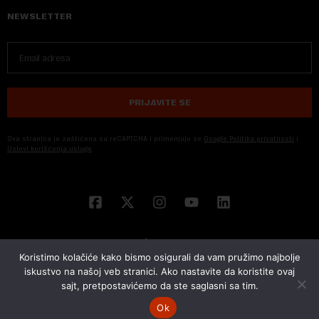
NEWSLETTER
PRIJAVITE SE
Ova stranica je zaštićena sa reCAPTCHA i primenjuju se
Google Politika privatnosti
i
Uslovi korišćenja usluge
Koristimo kolačiće kako bismo osigurali da vam pružimo najbolje
iskustvo na našoj veb stranici. Ako nastavite da koristite ovaj
sajt, pretpostavićemo da ste saglasni sa tim.
© 2026 NOVA EKONOMIJA | SVA PRAVA ZADŽANA | DEVELOPED BY
CUBES
Ok