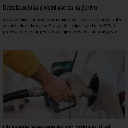
Doneta odluka o visini akciza na gorivo
Vlada Srbije produžila je smanjenje akciza na naftne derivate
za još sedam dana, do 16. avgusta, objavio je danas RTS, a
prenosi Beta.Postojeće smanjenje akciza važi do 9. avgusta
kao mera ublažavanja po...
Objavljene nove cene goriva: Poskupeo dizel