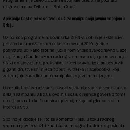
Programer nije želeo da otkrije svoj identitet, ali je poznato
njegovo ime na Tviteru – „Robin Xud“.
Aplikacija Castle, kako se tvrdi, služi za manipulaciju javnim mnenjem u
Srbiji.
Uz pomoć programera, novinarka BIRN-a dobila je ekskluzivni
pristup bot mreži tokom nekoliko meseci 2019. godine,
posmatrajući kako stotine ljudi širom Srbije svakodnevno ulaze
u aplikaciju Castle tokom radnog vremena u cilju promovisanja
SNS i omalovažanja protivnika, kršeći pravila koje su postavili
giganti društvenih mreža poput Twitter-a i Facebook-a, koji
zabranjuju koordinisano manipulaciju javnim mnjenjem.
U rezultatima istraživanja navodi se da nije sporno voditi takvu
onlajn kampanju, ali da u ovom slučaju činjenice govore o tome
da nije poznato ko finansira aplikaciju, koja očigledno radi u
interesu SNS.
Sporno je, dodaje se, i to se komentari pišu u toku radnog
vremena javnih službi, kao i da su mnogi od autora zaposleni u