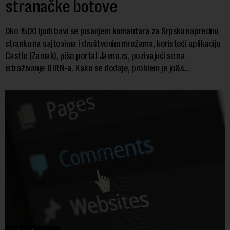
stranačke botove
Oko 1500 ljudi bavi se pisanjem komantara za Srpsku naprednu
stranku na sajtovima i društvenim mrežama, koristeći aplikaciju
Castle (Zamak), piše portal Javno.rs, pozivajući se na
istraživanje BIRN-a. Kako se dodaje, problem je jo&s...