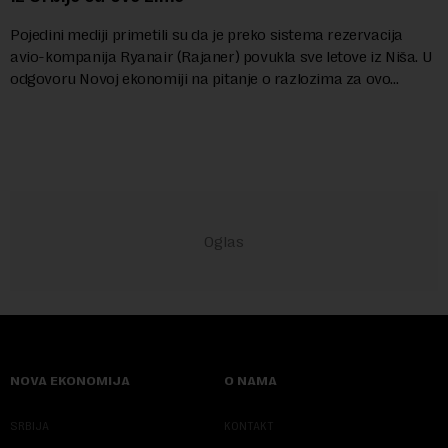
Pojedini mediji primetili su da je preko sistema rezervacija
avio-kompanija Ryanair (Rajaner) povukla sve letove iz Niša. U
odgovoru Novoj ekonomiji na pitanje o razlozima za ovo
povlačenje, ovaj avio-gigant...
NOVA EKONOMIJA
O NAMA
SRBIJA
KONTAKT