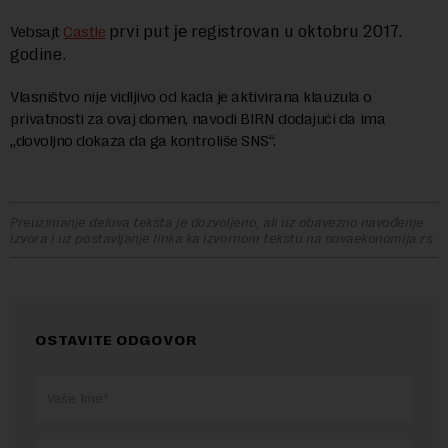
prvi put
registrovan u oktobru 2017.
Vebsajt
Castle
je
godine.
Vlasništvo nije vidljivo od kada je aktivirana klauzula o
privatnosti za ovaj domen, navodi BIRN dodajući da ima
„dovoljno dokaza da ga kontroliše SNS“.
Preuzimanje delova teksta je dozvoljeno, ali uz obavezno navođenje
izvora i uz postavljanje linka ka izvornom tekstu na novaekonomija.rs
OSTAVITE ODGOVOR