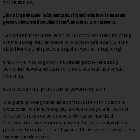
tim službama.
„To na kraju ukazuje na činjenicu da stranačke botove finansiraju
poreski obveznici Republike Srbije“, navodi se u istraživanju.
Kao primeri imenuju se jedan od rukovodilaca Gerontološkog
centra u Beogradu, zaposleni u lokalnoj vlasti u Žablju, šef u
službi komunalnih poslova u opštini Apatin i mnogi drugi.
Oni BIRN-u nisu odgovorili na pitanja postavljena zbog
pomenitih navoda, dok su neki kratko saopštili da nemaju
komentar.
Ovo međutim nije prvi put da se govori o toj temi.
U avgustu prošle godine niški portal Južne vesti objavio je
svedočenje neimenovanog člana SNS i bivšeg člana Internet
tima koji je rekao da su botove organizovali partijski
funkcioneri sa namerom da stvore lažnu sliku zadovoljstva
građana vlašću, kao i da odbijanjem tih aktivnosti rizikuju otkaz
u javnim preduzećima.