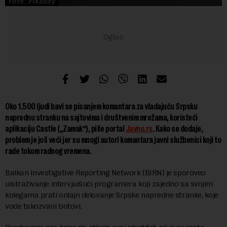
Foto: Pixabay
Oko 1.500 ljudi bavi se pisanjem komantara za vladajuću Srpsku
naprednu stranku na sajtovima i društvenim mrežama, koristeći
aplikaciju Castle („Zamak“), piše portal
Javno.rs
. Kako se dodaje,
problem je još veći jer su mnogi autori komantara javni službenici koji to
rade tokom radnog vremena.
Balkan Investigative Reporting Network (BIRN) je sporoveo
uistraživanje intervjuišući programera koji zajedno sa svojim
kolegama prati onlajn delovanje Srpske napredne stranke, koje
vode takozvani botovi.