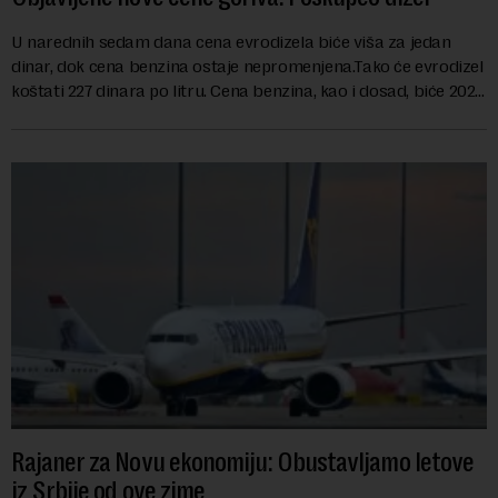
U narednih sedam dana cena evrodizela biće viša za jedan
dinar, dok cena benzina ostaje nepromenjena.Tako će evrodizel
koštati 227 dinara po litru. Cena benzina, kao i dosad, biće 202
dinara po litru. ...
Rajaner za Novu ekonomiju: Obustavljamo letove
iz Srbije od ove zime