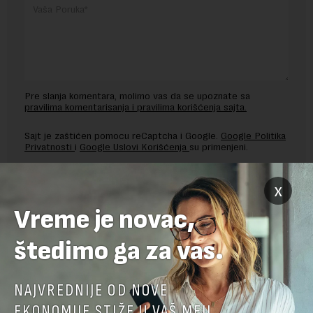
Pre slanja komentara, molimo vas da se upoznate sa
pravilima komentarisanja i pravilima korišćenja sajta.
Sajt je zaštićen pomocu reCaptcha i Google.
Google Politika
Privatnosti
i
Google Uslovi Korišćenja
su primenjeni.
x
Vreme je novac,
štedimo ga za vas.
NAJVREDNIJE OD NOVE
EKONOMIJE STIŽE U VAŠ MEJL.