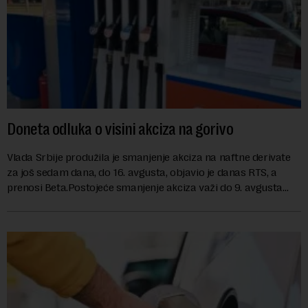
Doneta odluka o visini akciza na gorivo
Vlada Srbije produžila je smanjenje akciza na naftne derivate
za još sedam dana, do 16. avgusta, objavio je danas RTS, a
prenosi Beta.Postojeće smanjenje akciza važi do 9. avgusta
kao mera ublažavanja po...