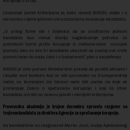
korupcije u Srbiji.
Izostanak jasnih kriterijuma je, kako navodi BIRODI, vidljiv i u
skromnim i deskriptivnim obrazloženjima evaluacije kandidata.
„U prilog tome ide i činjenica da se arbitrarno jednom
kandidatu kao minus stavlja naglašavanje potreba za
podrškom borbi protiv korupcije iz međunarodne razvojne
pomoći, iako su sva tri kandidata ukazivali na značaj ove vrste
pomoći kako do sada, tako i u budućnosti“, piše u saopštenju.
BIRODI je zato pozvao Ministarstvo pravde da poništi aktuelni i
raspiše novi konkurs koji će biti sproveden na transparentniji
način, sa komisijom čiji članovi neće biti osobe na koje se
primenjuje Zakon o spečavanju korupcije, i koji će izbor
kandidata izvršiti na osnovu jasnih i merljivih kriterijuma.
Pravosudna akademija je krajem decembra sprovela razgovor sa
trojicom kandidata za direktora Agencije za sprečavanje korupcije.
Sa kandidatima su razgovarali Marko Jocić, sudija Apelacionog