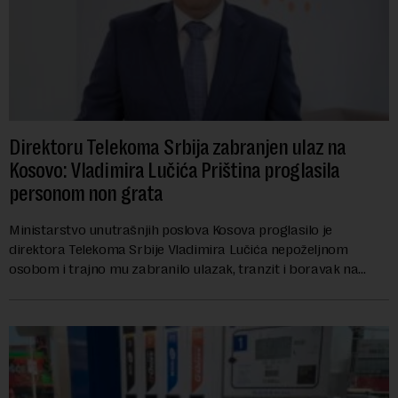
Direktoru Telekoma Srbija zabranjen ulaz na
Kosovo: Vladimira Lučića Priština proglasila
personom non grata
Ministarstvo unutrašnjih poslova Kosova proglasilo je
direktora Telekoma Srbije Vladimira Lučića nepoželjnom
osobom i trajno mu zabranilo ulazak, tranzit i boravak na
Kosovu, navodeći kao razlog njegove javn...