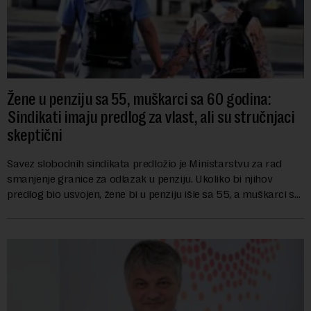
Žene u penziju sa 55, muškarci sa 60 godina:
Sindikati imaju predlog za vlast, ali su stručnjaci
skeptični
Savez slobodnih sindikata predložio je Ministarstvu za rad
smanjenje granice za odlazak u penziju. Ukoliko bi njihov
predlog bio usvojen, žene bi u penziju išle sa 55, a muškarci sa
60 godina. Iako bi se ver...