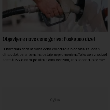
Objavljene nove cene goriva: Poskupeo dizel
U narednih sedam dana cena evrodizela biće viša za jedan
dinar, dok cena benzina ostaje nepromenjena.Tako će evrodizel
koštati 227 dinara po litru. Cena benzina, kao i dosad, biće 202
dinara po litru. ...