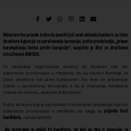
Ministarstvo pravde treba da poništi još uvek aktuelni konkurs za izbor
direktora Agencije za sprečavanje korupcije, pošto predstavlja „primer
korumpiranja borbe protiv korupcije“, saopštio je Biro za društvena
istraživanja (BIRODI).
Ta nevladina organizacija smatra da konkurs nije bio
adekvatno promovisan u medijima, da su članovi Komisije za
izbor direktora bili javni funkcioneri (na koje se primenjuje
Zakon o sprečevanju korupcije), a da je evaluacija kandidata
vršena na osnovu „nejasnih kriterijuma“.
Pošto konkurs koji je sprovodila Pravosudna akademija nije bio
adekvatno promovisan u medijima, na njega se
prijavilo šest
kandidata,
navodi BIRODI.
„Na testiranje je došlo tri kanditata, od koji su dva iz Agencije za