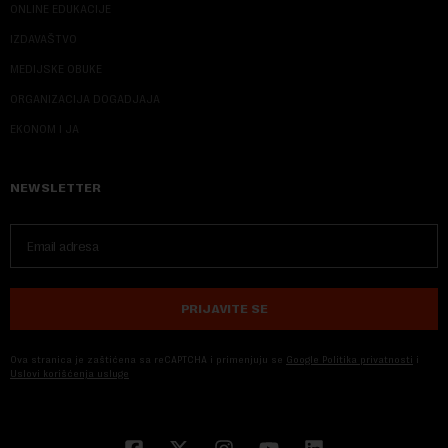
ONLINE EDUKACIJE
IZDAVAŠTVO
MEDIJSKE OBUKE
ORGANIZACIJA DOGADJAJA
EKONOM I JA
NEWSLETTER
PRIJAVITE SE
Ova stranica je zaštićena sa reCAPTCHA i primenjuju se
Google Politika privatnosti
i
Uslovi korišćenja usluge