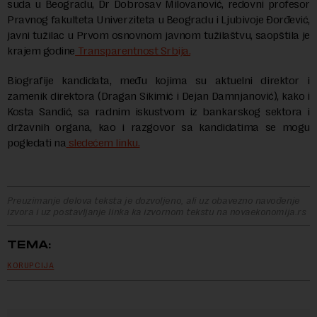
suda u Beogradu, Dr Dobrosav Milovanović, redovni profesor
Pravnog fakulteta Univerziteta u Beogradu i Ljubivoje Đorđević,
javni tužilac u Prvom osnovnom javnom tužilaštvu, saopštila je
krajem godine
Transparentnost Srbija.
Biografije kandidata, među kojima su aktuelni direktor i
zamenik direktora (Dragan Sikimić i Dejan Damnjanović), kako i
Kosta Sandić, sa radnim iskustvom iz bankarskog sektora i
državnih organa, kao i razgovor sa kandidatima se mogu
pogledati na
sledećem linku.
Preuzimanje delova teksta je dozvoljeno, ali uz obavezno navođenje
izvora i uz postavljanje linka ka izvornom tekstu na novaekonomija.rs
TEMA:
KORUPCIJA