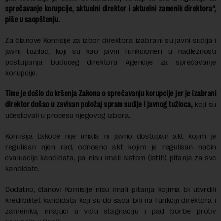
sprečavanje korupcije, aktuelni direktor i aktuelni zamenik direktora“,
piše u saopštenju.
Za članove Komisije za izbor direktora izabrani su javni sudija i
javni tužilac, koji su kao javni funkcioneri u nadležnosti
postupanja budućeg direktora Agencije za sprečavanje
korupcije.
Time je došlo do kršenja Zakona o sprečavanju korupcije jer je izabrani
direktor došao u zavisan položaj spram sudije i javnog tužioca,
koji su
učestovali u procesu njegovog izbora.
Komisija takođe nije imala ni javno dostupan akt kojim je
regulisan njen rad, odnosno akt kojim je regulisan način
evaluacije kandidata, pa nisu imali sistem (istih) pitanja za sve
kandidate.
Dodatno, članovi Komisije nisu imali pitanja kojima bi utvrdili
kredibilitet kandidata koji su do sada bili na funkciji direktora i
zamenika, imajući u vidu stagnaciju i pad borbe protiv