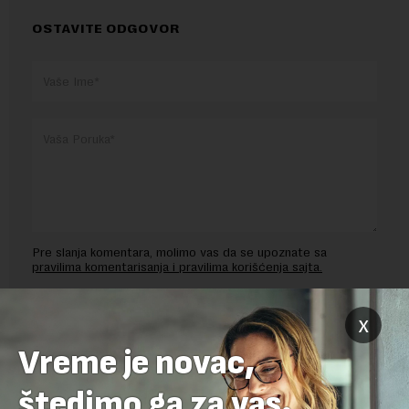
OSTAVITE ODGOVOR
Pre slanja komentara, molimo vas da se upoznate sa
pravilima komentarisanja i pravilima korišćenja sajta.
Sajt je zaštićen pomocu reCaptcha i Google.
Google Politika
x
Privatnosti
i
Google Uslovi Korišćenja
su primenjeni.
Vreme je novac,
štedimo ga za vas.