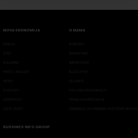
NOVA EKONOMIJA
O NAMA
SRBIJA
KONTAKT
SVET
MARKETING
KOLUMNE
IMPRESSUM
PRIČE I ANALIZE
NJUZLETER
VIDEO
KLIJENTI
PODCAST
POLITIKA PRIVATNOSTI
ODRŽIVOST
PRAVILA KORIŠĆENJA
LEPŠI ŽIVOT
SMERNICE ZA PRIMENU VEŠTAČKE INTELI
BUSSINES INFO GROUP