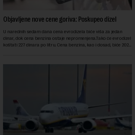
Objavljene nove cene goriva: Poskupeo dizel
U narednih sedam dana cena evrodizela biće viša za jedan
dinar, dok cena benzina ostaje nepromenjena.Tako će evrodizel
koštati 227 dinara po litru. Cena benzina, kao i dosad, biće 202
dinara po litru. ...