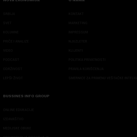
SRBIJA
KONTAKT
SVET
MARKETING
KOLUMNE
IMPRESSUM
PRIČE I ANALIZE
NJUZLETER
VIDEO
KLIJENTI
PODCAST
POLITIKA PRIVATNOSTI
ODRŽIVOST
PRAVILA KORIŠĆENJA
LEPŠI ŽIVOT
SMERNICE ZA PRIMENU VEŠTAČKE INTELI
BUSSINES INFO GROUP
ONLINE EDUKACIJE
IZDAVAŠTVO
MEDIJSKE OBUKE