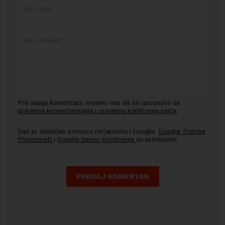
Pre slanja komentara, molimo vas da se upoznate sa
pravilima komentarisanja i pravilima korišćenja sajta.
Sajt je zaštićen pomocu reCaptcha i Google.
Google Politika
Privatnosti
i
Google Uslovi Korišćenja
su primenjeni.