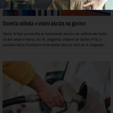
Doneta odluka o visini akciza na gorivo
Vlada Srbije produžila je smanjenje akciza na naftne derivate
za još sedam dana, do 16. avgusta, objavio je danas RTS, a
prenosi Beta.Postojeće smanjenje akciza važi do 9. avgusta
kao mera ublažavanja po...