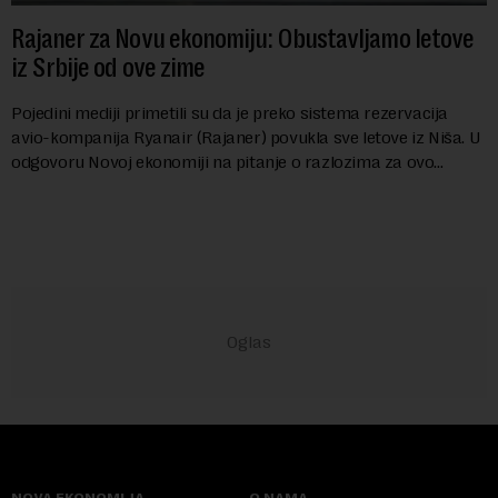
Rajaner za Novu ekonomiju: Obustavljamo letove
iz Srbije od ove zime
Pojedini mediji primetili su da je preko sistema rezervacija
avio-kompanija Ryanair (Rajaner) povukla sve letove iz Niša. U
odgovoru Novoj ekonomiji na pitanje o razlozima za ovo
povlačenje, ovaj avio-gigant...
NOVA EKONOMIJA
O NAMA