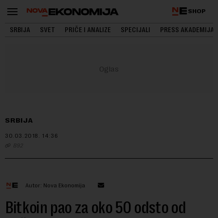
SHOP
SRBIJA
SVET
PRIČE I ANALIZE
SPECIJALI
PRESS AKADEMIJA
SRBIJA
30.03.2018.
14:36
B92
Autor: Nova Ekonomija
Bitkoin pao za oko 50 odsto od