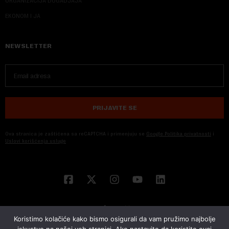
ORGANIZACIJA DOGADJAJA
EKONOM I JA
NEWSLETTER
PRIJAVITE SE
Ova stranica je zaštićena sa reCAPTCHA i primenjuju se
Google Politika privatnosti
i
Uslovi korišćenja usluge
Koristimo kolačiće kako bismo osigurali da vam pružimo najbolje