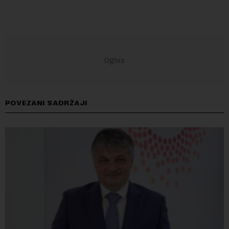
POVEZANI SADRŽAJI