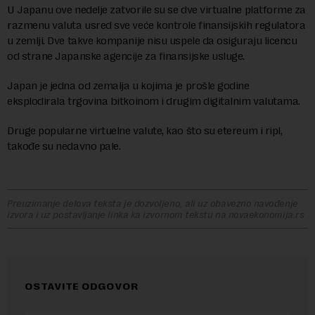
U Japanu ove nedelje zatvorile su se dve virtualne platforme za
razmenu valuta usred sve veće kontrole finansijskih regulatora
u zemlji. Dve takve kompanije nisu uspele da osiguraju licencu
od strane Japanske agencije za finansijske usluge.
Japan je jedna od zemalja u kojima je prošle godine
eksplodirala trgovina bitkoinom i drugim digitalnim valutama.
Druge popularne virtuelne valute, kao što su etereum i ripl,
takođe su nedavno pale.
Preuzimanje delova teksta je dozvoljeno, ali uz obavezno navođenje
izvora i uz postavljanje linka ka izvornom tekstu na novaekonomija.rs
OSTAVITE ODGOVOR