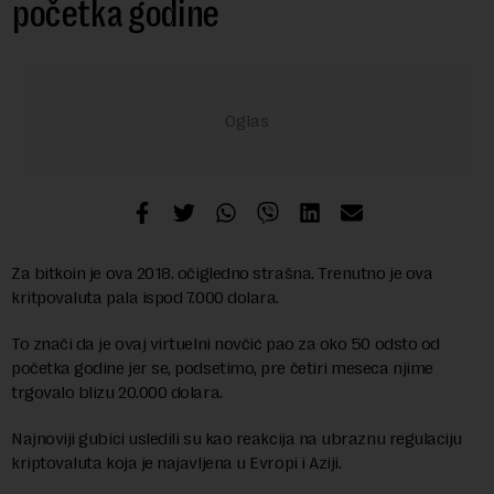
početka godine
Za bitkoin je ova 2018. očigledno strašna. Trenutno je ova
kritpovaluta pala ispod 7.000 dolara.
To znači da je ovaj virtuelni novčić pao za oko 50 odsto od
početka godine jer se, podsetimo, pre četiri meseca njime
trgovalo blizu 20.000 dolara.
Najnoviji gubici usledili su kao reakcija na ubraznu regulaciju
kriptovaluta koja je najavljena u Evropi i Aziji.