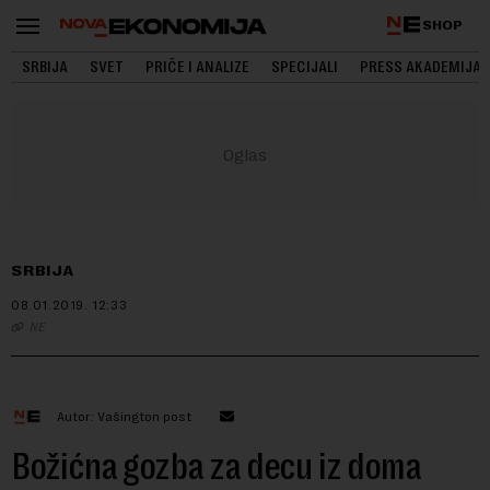
SHOP
SRBIJA
SVET
PRIČE I ANALIZE
SPECIJALI
PRESS AKADEMIJA
SRBIJA
08.01.2019.
12:33
NE
Autor: Vašington post
Božićna gozba za decu iz doma