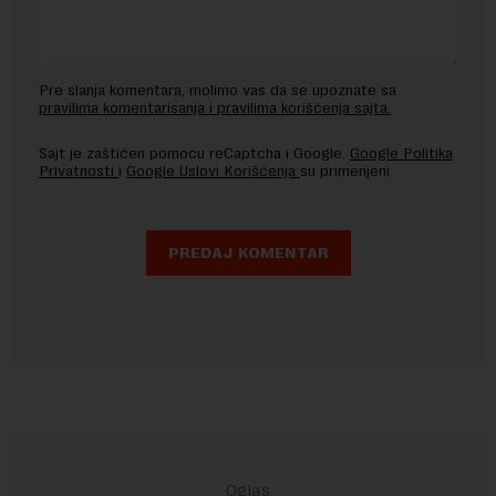
Pre slanja komentara, molimo vas da se upoznate sa
pravilima komentarisanja i pravilima korišćenja sajta.
Sajt je zaštićen pomocu reCaptcha i Google.
Google Politika
Privatnosti
i
Google Uslovi Korišćenja
su primenjeni.