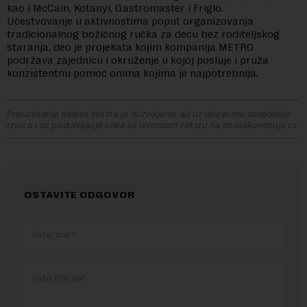
kao i McCain, Kotanyi, Gastromaster i Friglo.
Učestvovanje u aktivnostima poput organizovanja
tradicionalnog božićnog ručka za decu bez roditeljskog
staranja, deo je projekata kojim kompanija METRO
podržava zajednicu i okruženje u kojoj posluje i pruža
konzistentnu pomoć onima kojima je najpotrebnija.
Preuzimanje delova teksta je dozvoljeno, ali uz obavezno navođenje
izvora i uz postavljanje linka ka izvornom tekstu na novaekonomija.rs
OSTAVITE ODGOVOR