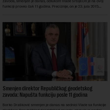
zavoda, smenjen je danas, odlukom Vlade Srbije.On je na ovoj
funkciji proveo čak 11 godina. Preciznije, on je 23. jula 2015.
izabran za v.d. di...
Smenjen direktor Republičkog geodetskog
zavoda: Napušta funkciju posle 11 godina
Borko Drašković smenjen je danas na sednici Vlade sa funkcije