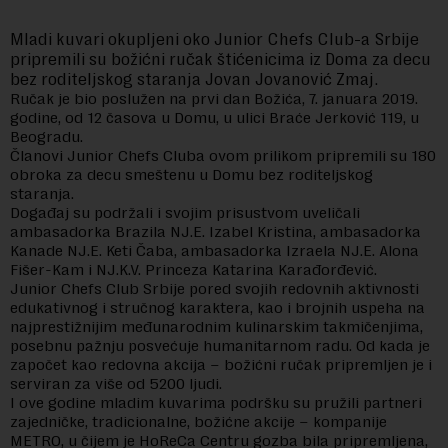
Mladi kuvari okupljeni oko Junior Chefs Club-a Srbije
pripremili su božićni ručak štićenicima iz Doma za decu
bez roditeljskog staranja Jovan Jovanović Zmaj.
Ručak je bio poslužen na prvi dan Božića, 7. januara 2019.
godine, od 12 časova u Domu, u ulici Braće Jerković 119, u
Beogradu.
Članovi Junior Chefs Cluba ovom prilikom pripremili su 180
obroka za decu smeštenu u Domu bez roditeljskog
staranja.
Događaj su podržali i svojim prisustvom uveličali
ambasadorka Brazila NJ.E. Izabel Kristina, ambasadorka
Kanade NJ.E. Keti Čaba, ambasadorka Izraela NJ.E. Alona
Fišer-Kam i NJ.K.V. Princeza Katarina Karađorđević.
Junior Chefs Club Srbije pored svojih redovnih aktivnosti
edukativnog i stručnog karaktera, kao i brojnih uspeha na
najprestižnijim međunarodnim kulinarskim takmičenjima,
posebnu pažnju posvećuje humanitarnom radu. Od kada je
započet kao redovna akcija – božićni ručak pripremljen je i
serviran za više od 5200 ljudi.
I ove godine mladim kuvarima podršku su pružili partneri
zajedničke, tradicionalne, božićne akcije – kompanije
METRO, u čijem je HoReCa Centru gozba bila pripremljena,