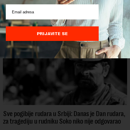
Papua Nova Gvineja jedna je od 141 međunarodne učesnice
koje su do sada potvrdile učešće na specijalizovanoj
međunarodnoj izložbi "Ekspu 2027" Beograd, gde će predstaviti
i kao državu sa najvećom jezičkom ra...
PRIJAVITE SE
Sve pogibije rudara u Srbiji: Danas je Dan rudara,
za tragediju u rudniku Soko niko nije odgovarao