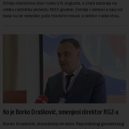
Srbija obeležava Dan rudara 6. avgusta, u znak sećanja na
veliku radničku pobedu 1903. godine. Zemlja i odnosi u njoj od
tada su se nekoliko puta transformisali, a sektor rudarstva
danas karakterišu velike r...
Ko je Borko Drašković, smenjeni direktor RGZ-a
Borko Drašković, dosadašnji direktor Republičkog geodetskog