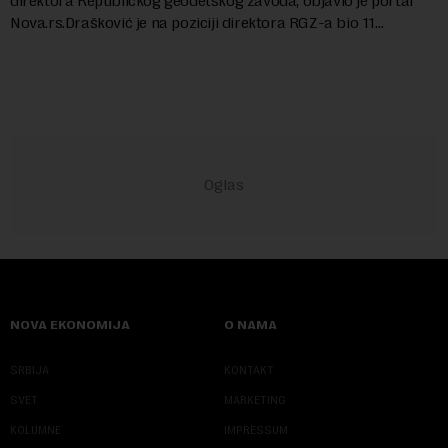
direktora Republičkog geodetskog zavoda, objavio je portal
Nova.rs.Drašković je na poziciji direktora RGZ-a bio 11
godina.Kako piše Nova....
NOVA EKONOMIJA
O NAMA
SRBIJA
KONTAKT
SVET
MARKETING
KOLUMNE
IMPRESSUM