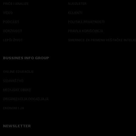
PRIČE I ANALIZE
NJUZLETER
VIDEO
KLIJENTI
PODCAST
POLITIKA PRIVATNOSTI
ODRŽIVOST
PRAVILA KORIŠĆENJA
LEPŠI ŽIVOT
SMERNICE ZA PRIMENU VEŠTAČKE INTELI
BUSSINES INFO GROUP
ONLINE EDUKACIJE
IZDAVAŠTVO
MEDIJSKE OBUKE
ORGANIZACIJA DOGADJAJA
EKONOM I JA
NEWSLETTER