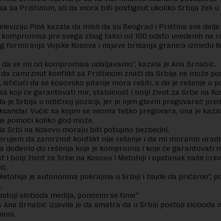
 sa Prištinom, ali da mora biti postignut ukoliko Srbija želi 
eleviziju Pink kazala da misli da su Beograd i Priština sve dalje
 kompromisa pre svega zbog taksi od 100 odsto uvedenih na r
og formiranja Vojske Kosova i najave brisanja granica između K
 da se mi od kompromisa udaljavamo“, kazala je Ana Brnabić.
i da zamrznut konflikt sa Prištinom znači da Srbija ne može po
 ističući da se kosovsko pitanje mora rešiti, a da je rešenje u p
 koji će garantovati mir, stabilnost i bolji život za Srbe na Ko
 je Srbija u odličnoj poziciji, jer je njen glavni pregovarač pre
ksandar Vučić sa kojim se veoma teško pregovara, ona je kaza
je pomoći koliko god može.
 da Srbi na Kosovu moraju biti potupno bezbedni.
verujem da zamrznut konflikt nije rešenje i da mi moramo uradit
dođemo do rešenja koje je kompromis i koje će garantovati m
 i bolji život za Srbe na Kosovu i Metohiji i opstanak naše crkve
ć.
Metohija je autonomna pokrajina u Srbiji i hajde da pričamo“, po
.
postoji sloboda medija, ponosim se time“
 Ana Brnabić izjavila je da smatra da u Srbiji postoji sloboda m
nosi.