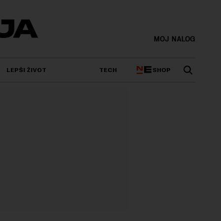
MOJ NALOG
SHOP
LEPŠI ŽIVOT
TECH