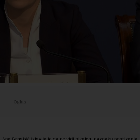
 Ana Brnabić izjavila je da ne vidi nikakvu naznaku postizanja