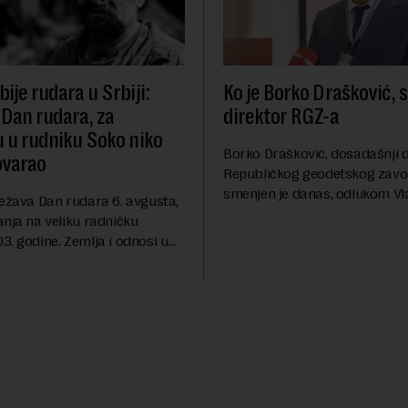
ije rudara u Srbiji:
Ko je Borko Drašković, 
 Dan rudara, za
direktor RGZ-a
u u rudniku Soko niko
Borko Drašković, dosadašnji d
ovarao
Republičkog geodetskog zavo
smenjen je danas, odlukom Vl
ležava Dan rudara 6. avgusta,
Srbije.On je na ovoj funkciji p
anja na veliku radničku
godina. Preciznije, on je 23. jul
. godine. Zemlja i odnosi u
izabran za v.d. di...
a su se nekoliko puta
sali, a sektor rudarstva danas
velike r...