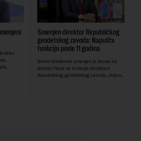
smenjeni
Smenjen direktor Republičkog
geodetskog zavoda: Napušta
funkciju posle 11 godina
irektor
da,
Borko Drašković smenjen je danas na
ade
sednici Vlade sa funkcije direktora
roveo čak 11
Republičkog geodetskog zavoda, objavio
a 2015.
je portal Nova.rs.Drašković je na poziciji
direktora RGZ-a bio 11 godina.Kako piše
Nova....