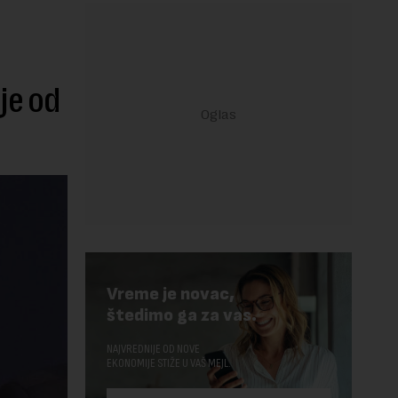
je od
Vreme je novac,
štedimo ga za vas.
NAJVREDNIJE OD NOVE
EKONOMIJE STIŽE U VAŠ MEJL.