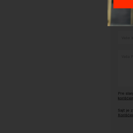
OSTAVI
Pre sla
korišćen
Sajt je
Korišće