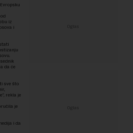
u Evropsku
 od
obu iz
osova i
stati
ostizanju
sovu.
dsednik
la da će
i sve što
ir,
“, rekla je
ručila je
edija i da