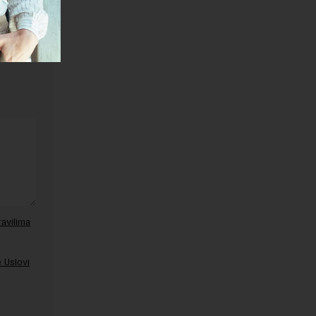
ravilima
 Uslovi