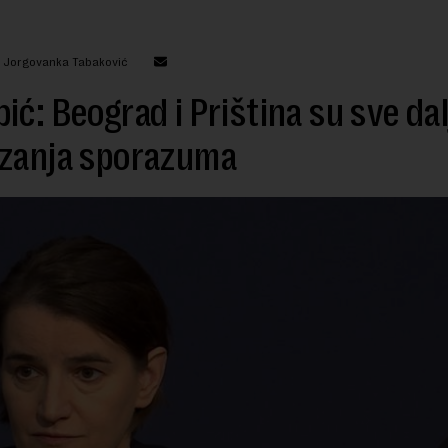
: Jorgovanka Tabaković
ić: Beograd i Priština su sve dal
izanja sporazuma