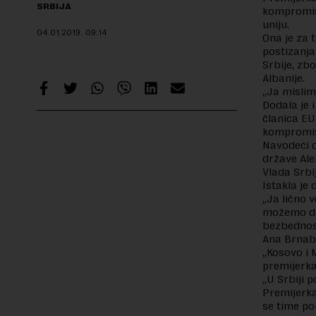
SRBIJA
kompromisa
uniju.
04.01.2019.
09:14
Ona je za t
postizanja
Srbije, zb
Albanije.
„Ja mislim
Dodala je 
članica EU,
kompromisa
Navodeći da
države Ale
Vlada Srbi
Istakla je
„Ja lično 
možemo da 
bezbednost
Ana Brnabi
„Kosovo i 
premijerka
„U Srbiji 
Premijerka
se time po