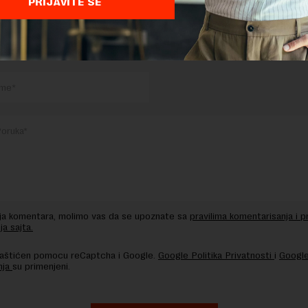
PRIJAVITE SE
TE ODGOVOR
nja komentara, molimo vas da se upoznate sa
pravilima komentarisanja i p
ja sajta.
 zaštićen pomocu reCaptcha i Google.
Google Politika Privatnosti
i
Google
nja
su primenjeni.