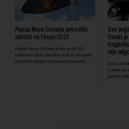
Papua Nova Gvineja potvrdila
Sve pogib
učešće na Ekspo 2027
Danas je
tragedij
Papua Nova Gvineja jedna je od 141
nije odg
međunarodne učesnice koje su do sada
potvrdile učešće na specijalizovanoj
Srbija obe
međunarodnoj izložbi "Ekspu 2027"
u znak seć
Beograd, gde će predstaviti i kao državu
pobedu 1903
sa najvećom jezičkom ra...
njoj od tad
transformi
karakterišu 