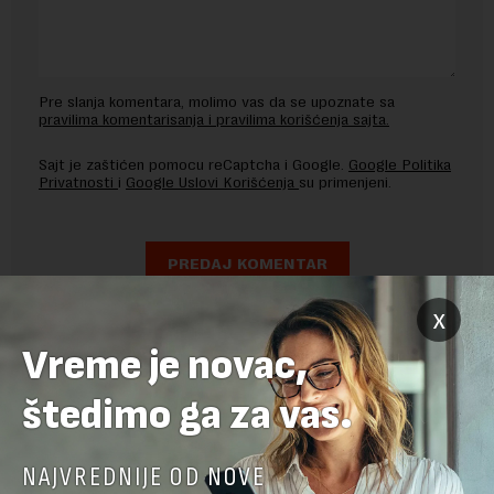
Pre slanja komentara, molimo vas da se upoznate sa
pravilima komentarisanja i pravilima korišćenja sajta.
Sajt je zaštićen pomocu reCaptcha i Google.
Google Politika
Privatnosti
i
Google Uslovi Korišćenja
su primenjeni.
x
Vreme je novac,
štedimo ga za vas.
NAJVREDNIJE OD NOVE