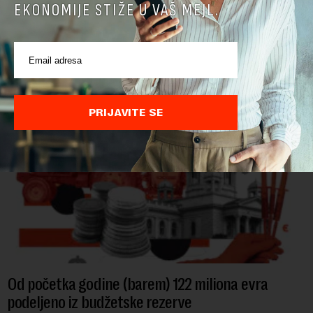
EKONOMIJE STIŽE U VAŠ MEJL.
POVEZANI SADRŽAJI
PRIJAVITE SE
Od početka godine (barem) 122 miliona evra
podeljeno iz budžetske rezerve