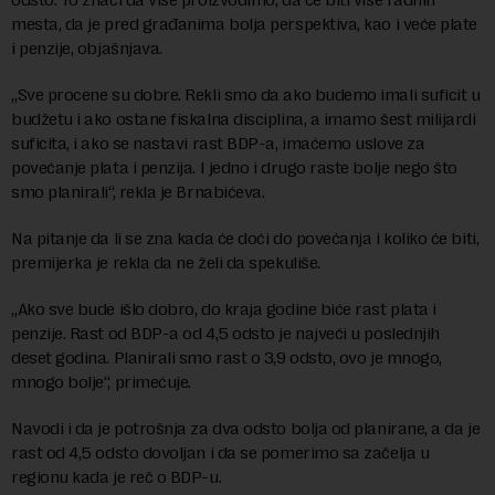
mesta, da je pred građanima bolja perspektiva, kao i veće plate
i penzije, objašnjava.
„Sve procene su dobre. Rekli smo da ako budemo imali suficit u
budžetu i ako ostane fiskalna disciplina, a imamo šest milijardi
suficita, i ako se nastavi rast BDP-a, imaćemo uslove za
povećanje plata i penzija. I jedno i drugo raste bolje nego što
smo planirali“, rekla je Brnabićeva.
Na pitanje da li se zna kada će doći do povećanja i koliko će biti,
premijerka je rekla da ne želi da spekuliše.
„Ako sve bude išlo dobro, do kraja godine biće rast plata i
penzije. Rast od BDP-a od 4,5 odsto je najveći u poslednjih
deset godina. Planirali smo rast o 3,9 odsto, ovo je mnogo,
mnogo bolje“, primećuje.
Navodi i da je potrošnja za dva odsto bolja od planirane, a da je
rast od 4,5 odsto dovoljan i da se pomerimo sa začelja u
regionu kada je reč o BDP-u.