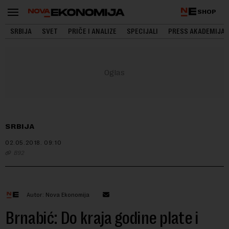
SHOP
SRBIJA
SVET
PRIČE I ANALIZE
SPECIJALI
PRESS AKADEMIJA
SRBIJA
02.05.2018.
09:10
B92
Autor: Nova Ekonomija
Brnabić: Do kraja godine plate i