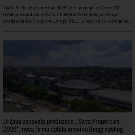
Vlada Srbije je od početka 2026. godine donela više od 130
rešenja o upotrebi novca iz budžetske rezerve, pokazuje
analiza Radija Slobodne Evrope (RSE). U više od 30 rešenja ne
navodi se tačan iznos koji će ...
Država osnovala preduzeće „Sava Properties
2026“, nova firma dobila imovinu Beogradskog