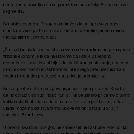
odsto rasta dovoljno da se pomerimo sa začelja Evrope u tom
segmentu.
Brnabić povodom Prvog maja kaže i da su upravo zahtevi
sindikata veće plate i da mladi ostanu u zemlji ujedno i među
najvažnijim ciljevima Vlade
„Što se tiče plata, jedino što možemo da uradimo po principima
tržišne ekonomije je da nastavimo da i dalje uspepšno
dovodimo strane investicije i da olakšamo poslovanje, odnosno
pravni okvir našm investitorima, pre svega preduzetnicima u
malim i srednjim preduzećima“, rekla je premijerka.
Borba protiv odliva mozgova je, ističe, i njen prioritet. Smatra
da ne odlazi više ljudi nego ranije. „Mi paušalno pričamo o tome
koliko mladih ih ide u odnosu na to koliko ih je išlo ranije. Kao
Vlada možemo da stvaramo uslove da oni ostaju u Srbiji“,
navela je Brnabićeva.
U prvom kvartalu ove godine zabeležen je rast privrede od 4,5
odsto. To znači da više proizvodimo, da će biti više radnih