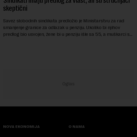
Sindikati imaju predlog za vlast, ali su stručnjaci
skeptični
Savez slobodnih sindikata predložio je Ministarstvu za rad
smanjenje granice za odlazak u penziju. Ukoliko bi njihov
predlog bio usvojen, žene bi u penziju išle sa 55, a muškarci sa
60 godina. Iako bi se ver...
NOVA EKONOMIJA
O NAMA