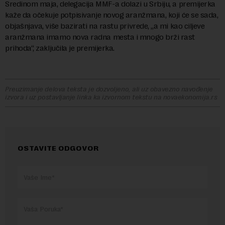
Sredinom maja, delegacija MMF-a dolazi u Srbiju, a premijerka
kaže da očekuje potpisivanje novog aranžmana, koji će se sada,
objašnjava, više bazirati na rastu privrede, „a mi kao ciljeve
aranžmana imamo nova radna mesta i mnogo brži rast
prihoda“, zaključila je premijerka.
Preuzimanje delova teksta je dozvoljeno, ali uz obavezno navođenje
izvora i uz postavljanje linka ka izvornom tekstu na novaekonomija.rs
OSTAVITE ODGOVOR