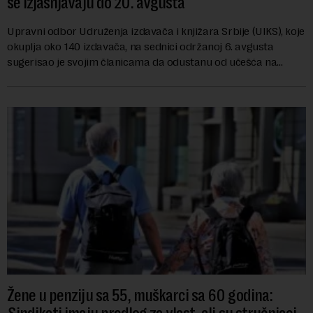
se izjašnjavaju do 20. avgusta
Upravni odbor Udruženja izdavača i knjižara Srbije (UIKS), koje
okuplja oko 140 izdavača, na sednici održanoj 6. avgusta
sugerisao je svojim članicama da odustanu od učešća na
predstojećem Sajmu knjiga. Vrem...
Žene u penziju sa 55, muškarci sa 60 godina: