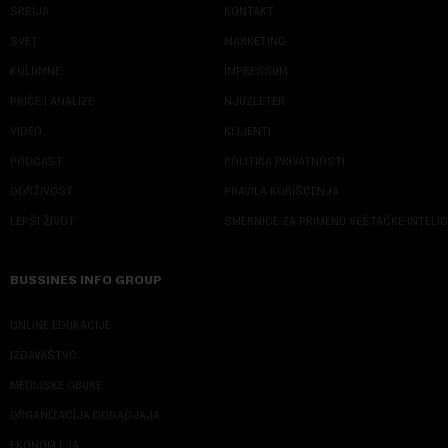
SRBIJA
KONTAKT
SVET
MARKETING
KOLUMNE
IMPRESSUM
PRIČE I ANALIZE
NJUZLETER
VIDEO
KLIJENTI
PODCAST
POLITIKA PRIVATNOSTI
ODRŽIVOST
PRAVILA KORIŠĆENJA
LEPŠI ŽIVOT
SMERNICE ZA PRIMENU VEŠTAČKE INTELI
BUSSINES INFO GROUP
ONLINE EDUKACIJE
IZDAVAŠTVO
MEDIJSKE OBUKE
ORGANIZACIJA DOGADJAJA
EKONOM I JA