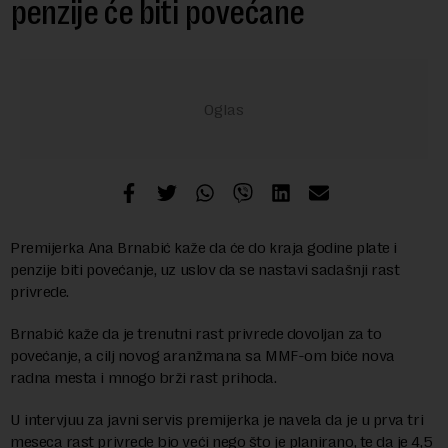
penzije će biti povećane
Premijerka Ana Brnabić kaže da će do kraja godine plate i
penzije biti povećanje, uz uslov da se nastavi sadašnji rast
privrede.
Brnabić kaže da je trenutni rast privrede dovoljan za to
povećanje, a cilj novog aranžmana sa MMF-om biće nova
radna mesta i mnogo brži rast prihoda.
U intervjuu za javni servis premijerka je navela da je u prva tri
meseca rast privrede bio veći nego što je planirano, te da je 4,5