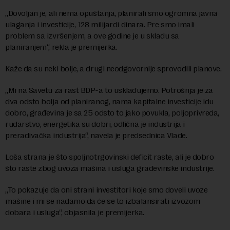
„Dovoljan je, ali nema opuštanja, planirali smo ogromna javna
ulaganja i investicije, 128 milijardi dinara. Pre smo imali
problem sa izvršenjem, a ove godine je u skladu sa
planiranjem“, rekla je premijerka.
Kaže da su neki bolje, a drugi neodgovornije sprovodili planove.
„Mi na Savetu za rast BDP-a to usklađujemo. Potrošnja je za
dva odsto bolja od planiranog, nama kapitalne investicije idu
dobro, građevina je sa 25 odsto to jako povukla, poljoprivreda,
rudarstvo, energetika su dobri, odlična je industrija i
preradivačka industrija“, navela je predsednica Vlade.
Loša strana je što spoljnotrgovinski deficit raste, ali je dobro
što raste zbog uvoza mašina i usluga građevinske industrije.
„To pokazuje da oni strani investitori koje smo doveli uvoze
mašine i mi se nadamo da će se to izbalansirati izvozom
dobara i usluga“, objasnila je premijerka.