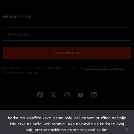
NEWSLETTER
PRIJAVITE SE
Ova stranica je zaštićena sa reCAPTCHA i primenjuju se
Google Politika privatnosti
i
Uslovi korišćenja usluge
Koristimo kolačiće kako bismo osigurali da vam pružimo najbolje
iskustvo na našoj veb stranici. Ako nastavite da koristite ovaj
sajt, pretpostavićemo da ste saglasni sa tim.