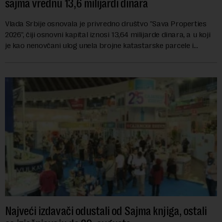
sajma vrednu 13,6 milijardi dinara
Vlada Srbije osnovala je privredno društvo "Sava Properties
2026", čiji osnovni kapital iznosi 13,64 milijarde dinara, a u koji
je kao nenovčani ulog unela brojne katastarske parcele i
objekte u okviru kompl...
Najveći izdavači odustali od Sajma knjiga, ostali