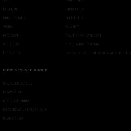
SVET
MARKETING
KOLUMNE
IMPRESSUM
PRIČE I ANALIZE
NJUZLETER
VIDEO
KLIJENTI
PODCAST
POLITIKA PRIVATNOSTI
ODRŽIVOST
PRAVILA KORIŠĆENJA
LEPŠI ŽIVOT
SMERNICE ZA PRIMENU VEŠTAČKE INTELI
BUSSINES INFO GROUP
ONLINE EDUKACIJE
IZDAVAŠTVO
MEDIJSKE OBUKE
ORGANIZACIJA DOGADJAJA
EKONOM I JA