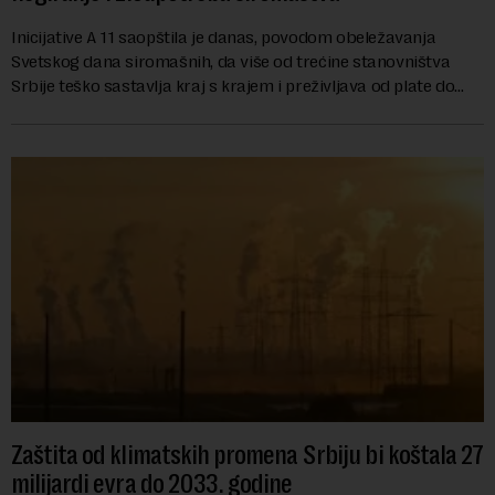
Inicijative A 11 saopštila je danas, povodom obeležavanja
Svetskog dana siromašnih, da više od trećine stanovništva
Srbije teško sastavlja kraj s krajem i preživljava od plate do
plate.U saopštenju piše ...
Zaštita od klimatskih promena Srbiju bi koštala 27
milijardi evra do 2033. godine