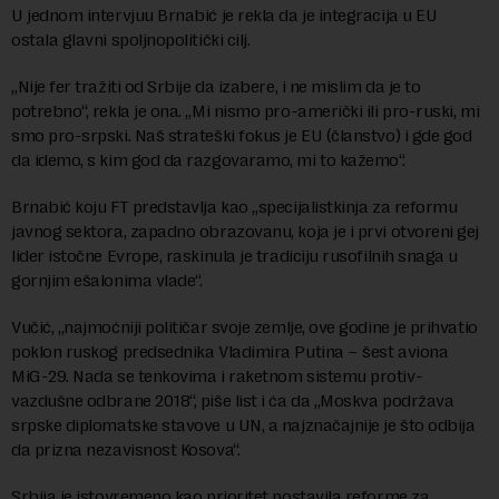
U jednom intervjuu Brnabić je rekla da je integracija u EU
ostala glavni spoljnopolitički cilj.
„Nije fer tražiti od Srbije da izabere, i ne mislim da je to
potrebno“, rekla je ona. „Mi nismo pro-američki ili pro-ruski, mi
smo pro-srpski. Naš strateški fokus je EU (članstvo) i gde god
da idemo, s kim god da razgovaramo, mi to kažemo“.
Brnabić koju FT predstavlja kao „specijalistkinja za reformu
javnog sektora, zapadno obrazovanu, koja je i prvi otvoreni gej
lider istočne Evrope, raskinula je tradiciju rusofilnih snaga u
gornjim ešalonima vlade“.
Vučić, „najmoćniji političar svoje zemlje, ove godine je prihvatio
poklon ruskog predsednika Vladimira Putina – šest aviona
MiG-29. Nada se tenkovima i raketnom sistemu protiv-
vazdušne odbrane 2018“, piše list i ća da „Moskva podržava
srpske diplomatske stavove u UN, a najznačajnije je što odbija
da prizna nezavisnost Kosova“.
Srbija je istovremeno kao prioritet postavila reforme za