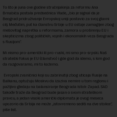
To što je juna ove godine stručnjakinja za reformu Ana
Brnabića postala predsednica Vlade, „bio je signal da je
Beograd pridruživanje Evropskoj uniji postavio za svoj glavni
cilj. Međutim, put ka članstvu Srbije u EU ostaje zamagljen zbog
mešovitog napretka u reformama, zamora u proširenju EU i
skepticizma zbog političkih, vojnih i ekonomskih veza Beograda
s Rusijom“.
Mi nismo pro-američki ili pro-ruski, mi smo pro-srpski. Naš
strateški fokus je EU (članstvo) i gde god da idemo, s kim god
da razgovaramo, mi to kažemo.
Evropski zvaničnici koji su zabrinutiji zbog uticaja Rusije na
Balkanu, optužuju Moskvu da izaziva nemire u tom regionu i
pažljivo gledaju na balansiranje Beograda Istok-Zapad. SAD
takođe traže da Beograd bude jasan o svom strateškom
pravcu, a jedan visoki američki diplomata je ovog meseca
upozorio da Srbija ne može „istovremeno sediti na dve stolice“,
piše list.