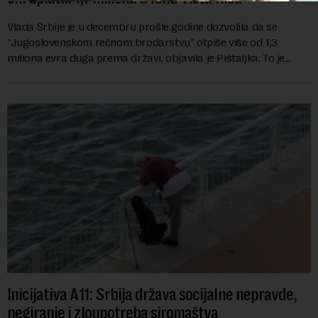
Vlada Srbije je u decembru prošle godine dozvolila da se
"Jugoslovenskom rečnom brodarstvu" otpiše više od 1,3
miliona evra duga prema državi, objavila je Pištaljka. To je
učinjeno zaključkom koji do danas n...
Inicijativa A11: Srbija država socijalne nepravde,
negiranje i zloupotreba siromaštva