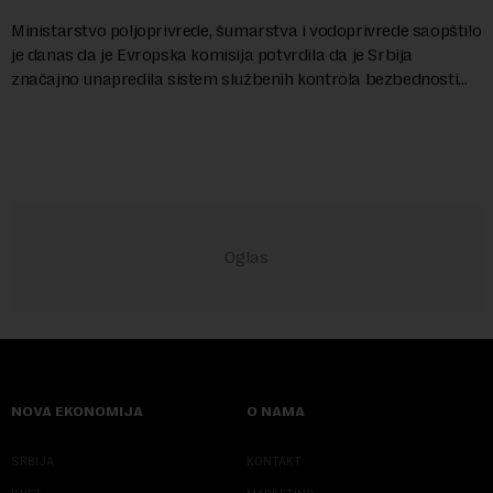
Ministarstvo poljoprivrede, šumarstva i vodoprivrede saopštilo
je danas da je Evropska komisija potvrdila da je Srbija
značajno unapredila sistem službenih kontrola bezbednosti
hrane biljnog porekla, te da k...
NOVA EKONOMIJA
O NAMA
SRBIJA
KONTAKT