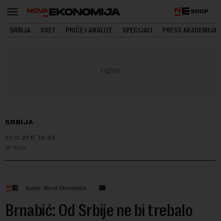
SHOP
SRBIJA
SVET
PRIČE I ANALIZE
SPECIJALI
PRESS AKADEMIJA
SRBIJA
20.11.2017.
10:43
Beta
Autor: Nova Ekonomija
Brnabić: Od Srbije ne bi trebalo