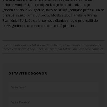
pridruživanje EU, što je cilj za koji je Brnabić rekla da je
„dostižan“ do 2022. godine, iako se Srbija „odupire pritisku da se
pridruži sankcijama EU protiv Moskve zbog aneksije Krima.
Zvaničnici EU kažu da bi se nove članice mogle pridružiti do
2025. godine, mada nema roka za to“, piše list.
Preuzimanje delova teksta je dozvoljeno, ali uz obavezno navođenje
izvora i uz postavljanje linka ka izvornom tekstu na novaekonomija.rs
OSTAVITE ODGOVOR