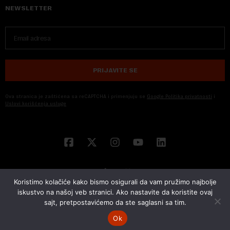
NEWSLETTER
PRIJAVITE SE
Ova stranica je zaštićena sa reCAPTCHA i primenjuju se
Google Politika privatnosti
i
Uslovi korišćenja usluge
Koristimo kolačiće kako bismo osigurali da vam pružimo najbolje
iskustvo na našoj veb stranici. Ako nastavite da koristite ovaj
sajt, pretpostavićemo da ste saglasni sa tim.
© 2026 NOVA EKONOMIJA | SVA PRAVA ZADŽANA | DEVELOPED BY
CUBES
Ok