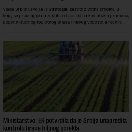
Vlada Srbije usvojila je Strategiju zaštite životne sredine, u
kojoj se procenjuje da zaštita od posledica klimatskih promena,
poput aktuelnog toplotnog talasa i niskog vodostaja rečnih
slivova, zahteva inve...
Ministarstvo: EK potvrdila da je Srbija unapredila
kontrolu hrane biljnog porekla