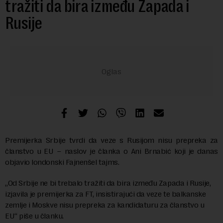
tražiti da bira između Zapada i
Rusije
Premijerka Srbije tvrdi da veze s Rusijom nisu prepreka za
članstvo u EU – naslov je članka o Ani Brnabić koji je danas
objavio londonski Fajnenšel tajms.
„Od Srbije ne bi trebalo tražiti da bira između Zapada i Rusije,
izjavila je premijerka za FT, insistirajući da veze te balkanske
zemlje i Moskve nisu prepreka za kandidaturu za članstvo u
EU“ piše u članku.