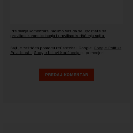
Pre slanja komentara, molimo vas da se upoznate sa
pravilima komentarisanja i pravilima korišćenja sajta.
Sajt je zaštićen pomocu reCaptcha i Google.
Google Politika
Privatnosti
i
Google Uslovi Korišćenja
su primenjeni.