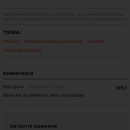
Preuzimanje delova teksta je dozvoljeno, ali uz obavezno navođenje
izvora i uz postavljanje linka ka izvornom tekstu na novaekonomija.rs
TEMA:
FAKULTET
REPUBLIČKI ZAVOD ZA STATISTIKU
STUDENTI
VISOKO OBRAZOVANJE
KOMENTAR(1)
Pop Djura
21.12.2024. u 23:56
REPLY
Deca uče za političare neće za popadije.
OSTAVITE ODGOVOR