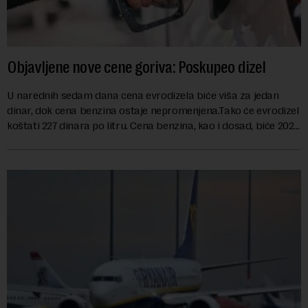
Objavljene nove cene goriva: Poskupeo dizel
U narednih sedam dana cena evrodizela biće viša za jedan
dinar, dok cena benzina ostaje nepromenjena.Tako će evrodizel
koštati 227 dinara po litru. Cena benzina, kao i dosad, biće 202
dinara po litru. ...