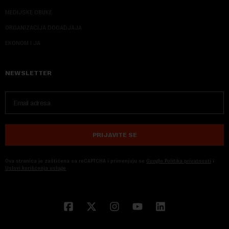
MEDIJSKE OBUKE
ORGANIZACIJA DOGADJAJA
EKONOM I JA
NEWSLETTER
PRIJAVITE SE
Ova stranica je zaštićena sa reCAPTCHA i primenjuju se
Google Politika privatnosti
i
Uslovi korišćenja usluge