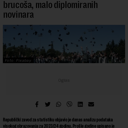
brucoša, malo diplomiranih
novinara
Foto: Pixabay
Republički zavod za statistiku objavio je danas analizu podataka
visokog obrazovanja za 2023/24 godinu. Prošle godine upisano je