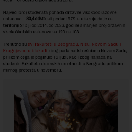
Najveći broj studenata pohađa državne visokoobrazovne
ustanove –
83,4 odsto
, ali podaci RZS-a ukazuju da je na
teritoriji Srbiji od 2014. do 2023. godine smanjen broj državnih
visokoškolskih ustanova sa 120 na 103.
Trenutno su
svi fakulteti u Beogradu, Nišu, Novom Sadu i
Kragujevcu u blokadi
zbog pada nadstrešnice u Novom Sadu,
prilikom čega je poginulo 15 ljudi, kao i zbog napada na
studente Fakulteta dramskih umetnosti u Beogradu prilikom
mirnog protesta u novembru.