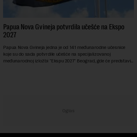
Papua Nova Gvineja potvrdila učešće na Ekspo
2027
Papua Nova Gvineja jedna je od 141 međunarodne učesnice
koje su do sada potvrdile učešće na specijalizovanoj
međunarodnoj izložbi "Ekspu 2027" Beograd, gde će predstaviti
i kao državu sa najvećom jezičkom ra...