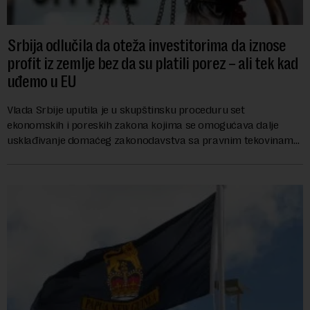
Srbija odlučila da oteža investitorima da iznose
profit iz zemlje bez da su platili porez – ali tek kad
uđemo u EU
Vlada Srbije uputila je u skupštinsku proceduru set
ekonomskih i poreskih zakona kojima se omogućava dalje
usklađivanje domaćeg zakonodavstva sa pravnim tekovinama
Evropske unije i ispunjavaju obaveze predvi...