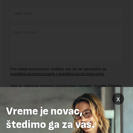
Pre slanja komentara, molimo vas da se upoznate sa
pravilima komentarisanja i pravilima korišćenja sajta.
Sajt je zaštićen pomocu reCaptcha i Google.
Google Politika
Privatnosti
i
Google Uslovi Korišćenja
su primenjeni.
x
Vreme je novac,
štedimo ga za vas.