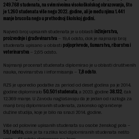
249.768 studenata, na svim nivoima visokoškolskog obrazovanja, što
je 1.260 studenata više nego 2022. godine, ali je među njima 1.441
manje brucoša nego u prethodnoj školskoj godini.
Najveći broj upisanih studenata je u oblasti
inžinjerstva,
proizvodnje i građevinarstva
– 19,4 odsto, dok je najmanji broj
studenata upisano u oblasti
poljoprivrede, šumarstva, ribarstva i
veterinarstva
– 2,65 odsto.
Najmanji procenat studenata diplomirao je u oblasti društvenih
nauka, novinarstva i informisanja –
7,8 odsto
.
RZS je uporedio podatke za period od deset godina pa je 2014.
godine diplomiralo
50.501 studenata
, a 2023. godine
38.132
, čak
12.369 manje. U Zavodu naglašavaju da je jedan od razloga za
manji broj diplomiranih studenata, zakonsko ograničenje
dužine studija, koje je bilo na snazi 2014. godine.
Više od polovine upisanih studenata su osobe ženskog pola –
59,1 odsto,
dok je ta razlika kod diplomiranih studenata nešto
veća – 61 odsto diplomaca su žene.