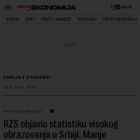
SHOP
SRBIJA
SVET
PRIČE I ANALIZE
SPECIJALI
PRESS AKADEMIJA
SRBIJA
STUDENTI
20.12.2024.
18:29
Autor: Dunja Milanović
RZS objavio statistiku visokog
obrazovanja u Srbiji: Manje