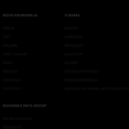
NOVA EKONOMIJA
O NAMA
SRBIJA
KONTAKT
SVET
MARKETING
KOLUMNE
IMPRESSUM
PRIČE I ANALIZE
NJUZLETER
VIDEO
KLIJENTI
PODCAST
POLITIKA PRIVATNOSTI
ODRŽIVOST
PRAVILA KORIŠĆENJA
LEPŠI ŽIVOT
SMERNICE ZA PRIMENU VEŠTAČKE INTELI
BUSSINES INFO GROUP
ONLINE EDUKACIJE
IZDAVAŠTVO