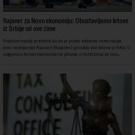
Rajaner za Novu ekonomiju: Obustavljamo letove
iz Srbije od ove zime
Pojedini mediji primetili su da je preko sistema rezervacija
avio-kompanija Ryanair (Rajaner) povukla sve letove iz Niša. U
odgovoru Novoj ekonomiji na pitanje o razlozima za ovo
povlačenje, ovaj avio-gigant...