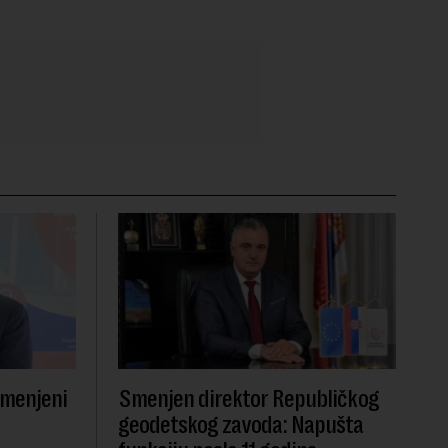
smenjeni
Smenjen direktor Republičkog
geodetskog zavoda: Napušta