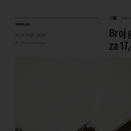
Autor
SRBIJA
Broj 
15.07.2022.
13:26
za 17
Nova ekonomija