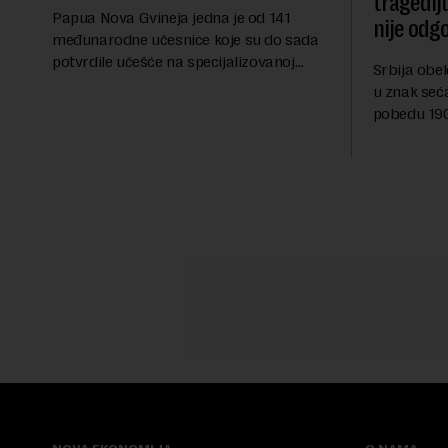
tragedij
Papua Nova Gvineja jedna je od 141
nije odg
međunarodne učesnice koje su do sada
potvrdile učešće na specijalizovanoj
Srbija obe
međunarodnoj izložbi "Ekspu 2027"
u znak seć
Beograd, gde će predstaviti i kao državu
pobedu 1903
sa najvećom jezičkom ra...
njoj od tad
transformi
karakterišu 