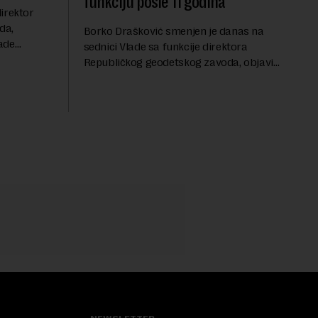
funkciju posle 11 godina
irektor
da,
Borko Drašković smenjen je danas na
ade
sednici Vlade sa funkcije direktora
roveo čak 11
Republičkog geodetskog zavoda, objavio
a 2015.
je portal Nova.rs.Drašković je na poziciji
direktora RGZ-a bio 11 godina.Kako piše
Nova....