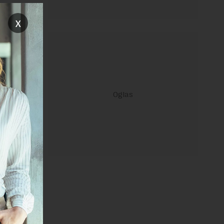
 odsto od
x
17,9
i kreću
janje linka