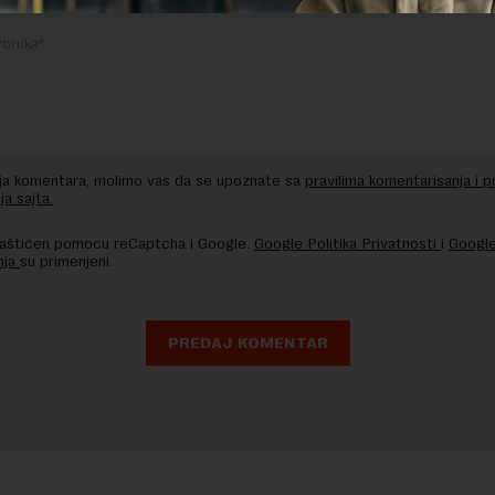
nja komentara, molimo vas da se upoznate sa
pravilima komentarisanja i p
ja sajta.
 zaštićen pomocu reCaptcha i Google.
Google Politika Privatnosti
i
Google
nja
su primenjeni.