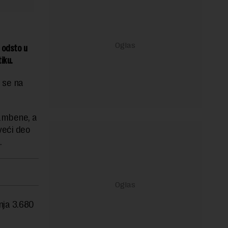
 odsto u
tiku.
 se na
tambene, a
veći deo
.
nja 3.680