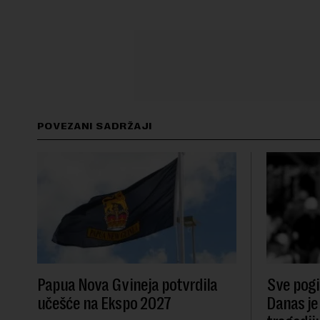
POVEZANI SADRŽAJI
Papua Nova Gvineja potvrdila
Sve pogib
učešće na Ekspo 2027
Danas je