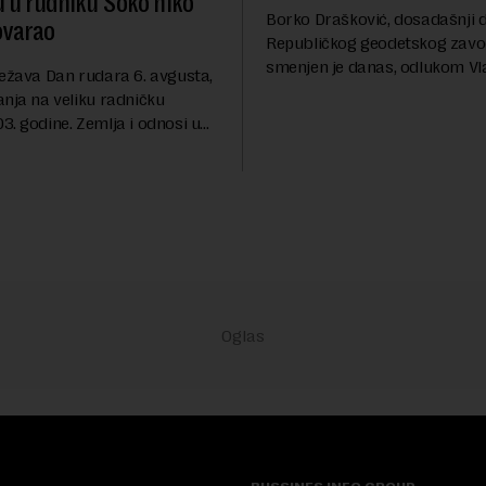
u u rudniku Soko niko
Borko Drašković, dosadašnji d
ovarao
Republičkog geodetskog zavo
smenjen je danas, odlukom Vl
ležava Dan rudara 6. avgusta,
Srbije.On je na ovoj funkciji p
anja na veliku radničku
godina. Preciznije, on je 23. jul
. godine. Zemlja i odnosi u
izabran za v.d. di...
a su se nekoliko puta
sali, a sektor rudarstva danas
velike r...