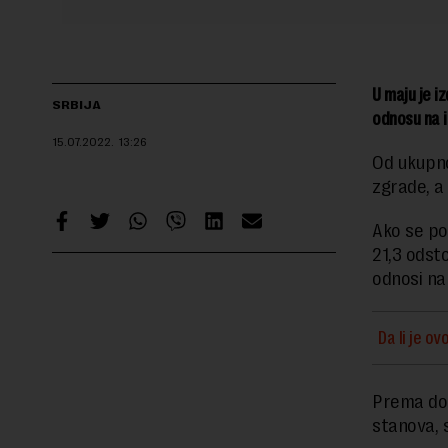
U maju je i
SRBIJA
odnosu na i
15.07.2022.
13:26
Od ukupno
zgrade, a
Ako se po
21,3 odst
odnosi na
Da li je ov
Prema doz
stanova, 