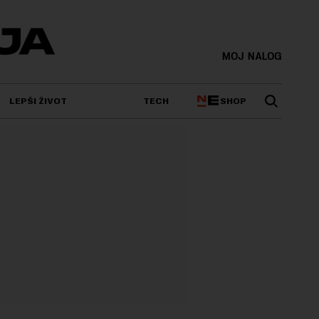
MOJ NALOG
SHOP
LEPŠI ŽIVOT
TECH