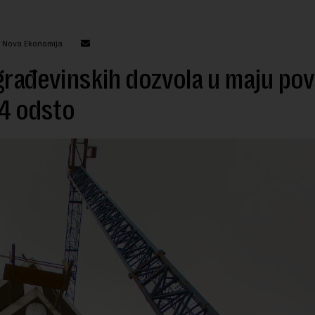
: Nova Ekonomija
građevinskih dozvola u maju po
,4 odsto