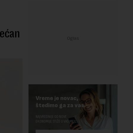
većan
Vreme je novac,
štedimo ga za vas.
NAJVREDNIJE OD NOVE
EKONOMIJE STIŽE U VAŠ MEJL.