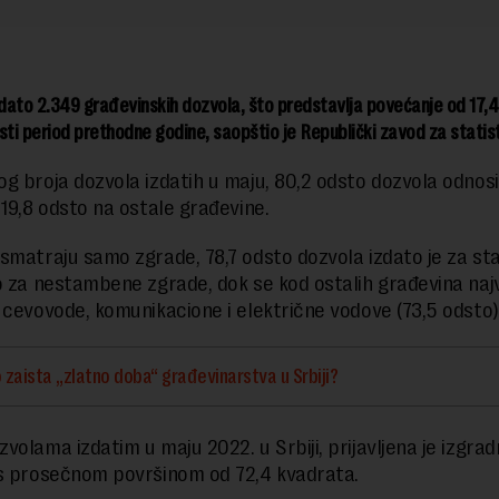
zdato 2.349 građevinskih dozvola, što predstavlja povećanje od 17,4
sti period prethodne godine, saopštio je Republički zavod za statis
g broja dozvola izdatih u maju, 80,2 odsto dozvola odnosi
 19,8 odsto na ostale građevine.
smatraju samo zgrade, 78,7 odsto dozvola izdato je za s
o za nestambene zgrade, dok se kod ostalih građevina naj
 cevovode, komunikacione i električne vodove (73,5 odsto)
o zaista „zlatno doba“ građevinarstva u Srbiji?
volama izdatim u maju 2022. u Srbiji, prijavljena je izgrad
s prosečnom površinom od 72,4 kvadrata.