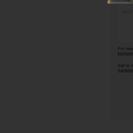
Pre sla
korišćen
Sajt je
Korišće