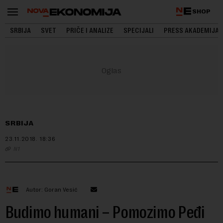
SHOP
SRBIJA
SVET
PRIČE I ANALIZE
SPECIJALI
PRESS AKADEMIJA
SRBIJA
23.11.2018.
18:36
N1
Autor: Goran Vesić
Budimo humani – Pomozimo Peđi