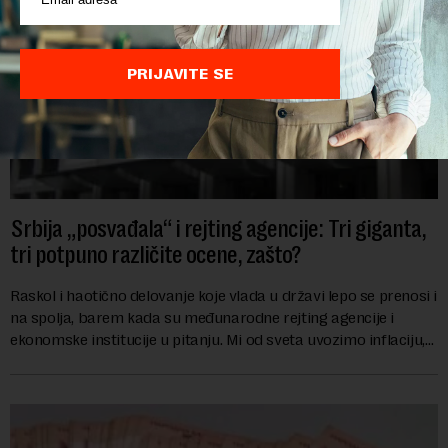
PRIJAVITE SE
Srbija „posvađala“ i rejting agencije: Tri giganta,
tri potpuno različite ocene, zašto?
Raskol i haotično delovanje koje vlada u državi lepo se prenosi i
na spolja, barem kada su međunarodne rejting agencije i
ekonomske institucije u pitanju. Mi od sveta uvozimo inflaciju,
robu lošijeg kvalitet...