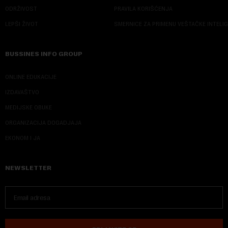
ODRŽIVOST
PRAVILA KORIŠĆENJA
LEPŠI ŽIVOT
SMERNICE ZA PRIMENU VEŠTAČKE INTELI
BUSSINES INFO GROUP
ONLINE EDUKACIJE
IZDAVAŠTVO
MEDIJSKE OBUKE
ORGANIZACIJA DOGADJAJA
EKONOM I JA
NEWSLETTER