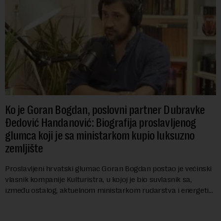
Ko je Goran Bogdan, poslovni partner Dubravke
Đedović Handanović: Biografija proslavljenog
glumca koji je sa ministarkom kupio luksuzno
zemljište
Proslavljeni hrvatski glumac Goran Bogdan postao je većinski
vlasnik kompanije Kulturistra, u kojoj je bio suvlasnik sa,
između ostalog, aktuelnom ministarkom rudarstva i energetike
u Vladi Srbije, Dubravkom...