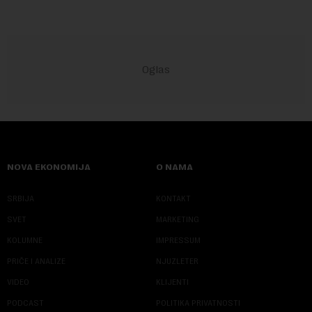
NOVA EKONOMIJA
O NAMA
SRBIJA
KONTAKT
SVET
MARKETING
KOLUMNE
IMPRESSUM
PRIČE I ANALIZE
NJUZLETER
VIDEO
KLIJENTI
PODCAST
POLITIKA PRIVATNOSTI