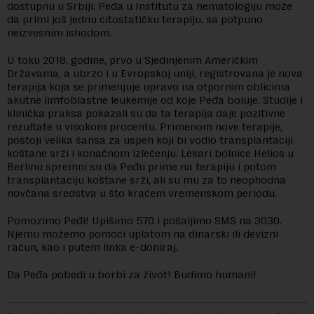
dostupnu u Srbiji. Peđa u Institutu za hematologiju može
da primi još jednu citostatičku terapiju, sa potpuno
neizvesnim ishodom.
U toku 2018. godine, prvo u Sjedinjenim Američkim
Državama, a ubrzo i u Evropskoj uniji, registrovana je nova
terapija koja se primenjuje upravo na otpornim oblicima
akutne limfoblastne leukemije od koje Peđa boluje. Studije i
klinička praksa pokazali su da ta terapija daje pozitivne
rezultate u visokom procentu. Primenom nove terapije,
postoji velika šansa za uspeh koji bi vodio transplantaciji
koštane srži i konačnom izlečenju. Lekari bolnice Helios u
Berlinu spremni su da Peđu prime na terapiju i potom
transplantaciju koštane srži, ali su mu za to neophodna
novčana sredstva u što kraćem vremenskom periodu.
Pomozimo Peđi! Upišimo 570 i pošaljimo SMS na 3030.
Njemu možemo pomoći uplatom na dinarski ili devizni
račun, kao i putem linka e-doniraj.
Da Peđa pobedi u borbi za život! Budimo humani!