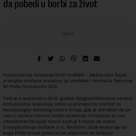
da pobedi u borbi za život
Humanitarna fondacija BUDI HUMAN – Aleksandar Šapić
prikuplja novčana sredstva za urednika i novinara Televizije
N1 Peđu Obradovića (43).
Peđi je u septembru 2018. godine dijagnostifikovana akutna
limfoblastna leukemija. Hitno je primljen na Institut za
hematologiju Kliničkog centra Srbije, gde je utvrđeno da se
radi o visokorizičnom obliku leukemije. Prepisane su mu
citostatičke terapije nakon kojih je trebalo da usledi
transplantacija koštane srži. Međutim, oblik leukemije od
koga Peđa boluje pokazao se otpornim na terapiju