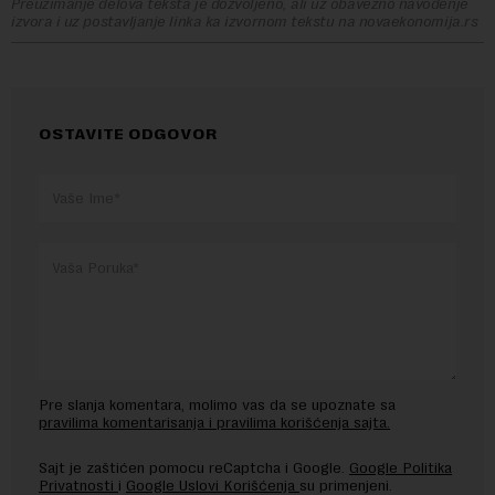
Preuzimanje delova teksta je dozvoljeno, ali uz obavezno navođenje
izvora i uz postavljanje linka ka izvornom tekstu na novaekonomija.rs
OSTAVITE ODGOVOR
Pre slanja komentara, molimo vas da se upoznate sa
pravilima komentarisanja i pravilima korišćenja sajta.
Sajt je zaštićen pomocu reCaptcha i Google.
Google Politika
Privatnosti
i
Google Uslovi Korišćenja
su primenjeni.