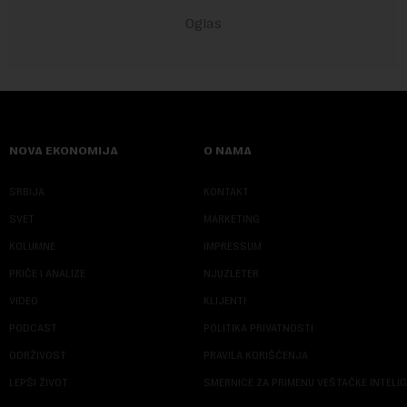
NOVA EKONOMIJA
O NAMA
SRBIJA
KONTAKT
SVET
MARKETING
KOLUMNE
IMPRESSUM
PRIČE I ANALIZE
NJUZLETER
VIDEO
KLIJENTI
PODCAST
POLITIKA PRIVATNOSTI
ODRŽIVOST
PRAVILA KORIŠĆENJA
LEPŠI ŽIVOT
SMERNICE ZA PRIMENU VEŠTAČKE INTELI