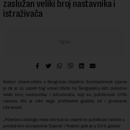
zaslužan veliki broj nastavnika i
istraživača
Rektor Univerziteta u Beogradu Vladimir Bumbaširević izjavio
je da je za uspeh tog univerziteta na Šangajskoj listi zaslužan
veliki broj nastavnika i istraživača, koji su publikovali 3.750
radova, što je više nego prethodne godine, ali i povećana
citiranost.
„Posebnu zaslugu nose oni koji su uspeli da publikuju radove u
prestižnim časopisima ‘Sajens’ i ‘Nejčer’, gde je u 2015. godini