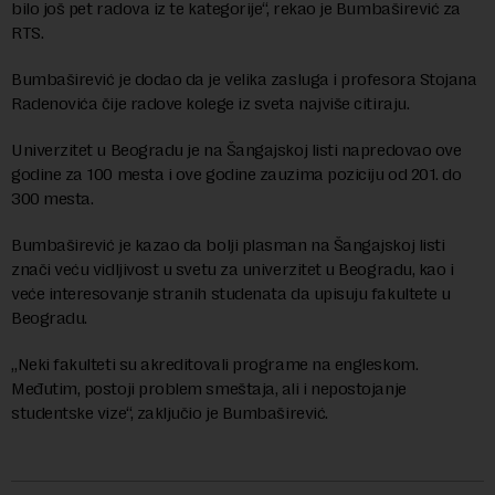
bilo još pet radova iz te kategorije“, rekao je Bumbaširević za
RTS.
Bumbaširević je dodao da je velika zasluga i profesora Stojana
Radenovića čije radove kolege iz sveta najviše citiraju.
Univerzitet u Beogradu je na Šangajskoj listi napredovao ove
godine za 100 mesta i ove godine zauzima poziciju od 201. do
300 mesta.
Bumbaširević je kazao da bolji plasman na Šangajskoj listi
znači veću vidljivost u svetu za univerzitet u Beogradu, kao i
veće interesovanje stranih studenata da upisuju fakultete u
Beogradu.
„Neki fakulteti su akreditovali programe na engleskom.
Međutim, postoji problem smeštaja, ali i nepostojanje
studentske vize“, zaključio je Bumbaširević.