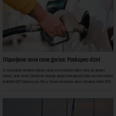
Objavljene nove cene goriva: Poskupeo dizel
U narednih sedam dana cena evrodizela biće viša za jedan
dinar, dok cena benzina ostaje nepromenjena.Tako će evrodizel
koštati 227 dinara po litru. Cena benzina, kao i dosad, biće 202
dinara po litru. ...