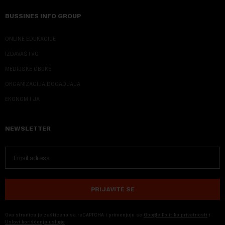
BUSSINES INFO GROUP
ONLINE EDUKACIJE
IZDAVAŠTVO
MEDIJSKE OBUKE
ORGANIZACIJA DOGADJAJA
EKONOM I JA
NEWSLETTER
PRIJAVITE SE
Ova stranica je zaštićena sa reCAPTCHA i primenjuju se
Google Politika privatnosti
i
Uslovi korišćenja usluge