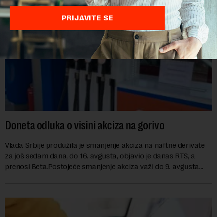
PRIJAVITE SE
Doneta odluka o visini akciza na gorivo
Vlada Srbije produžila je smanjenje akciza na naftne derivate
za još sedam dana, do 16. avgusta, objavio je danas RTS, a
prenosi Beta.Postojeće smanjenje akciza važi do 9. avgusta
kao mera ublažavanja po...