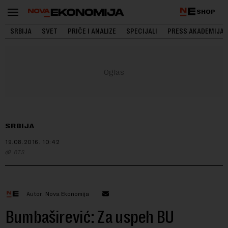
SHOP
SRBIJA
SVET
PRIČE I ANALIZE
SPECIJALI
PRESS AKADEMIJA
SRBIJA
19.08.2016.
10:42
RTS
Autor: Nova Ekonomija
Bumbaširević: Za uspeh BU