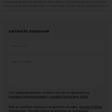
Preuzimanje delova teksta je dozvoljeno, ali uz obavezno navođenje
izvora i uz postavljanje linka ka izvornom tekstu na novaekonomija.rs
OSTAVITE ODGOVOR
Pre slanja komentara, molimo vas da se upoznate sa
pravilima komentarisanja i pravilima korišćenja sajta.
Sajt je zaštićen pomocu reCaptcha i Google.
Google Politika
Privatnosti
i
Google Uslovi Korišćenja
su primenjeni.