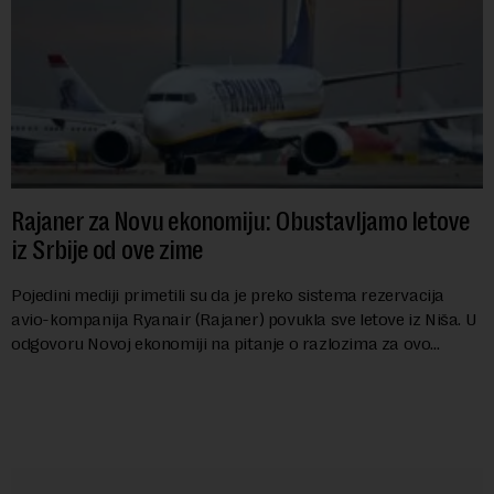
Rajaner za Novu ekonomiju: Obustavljamo letove
iz Srbije od ove zime
Pojedini mediji primetili su da je preko sistema rezervacija
avio-kompanija Ryanair (Rajaner) povukla sve letove iz Niša. U
odgovoru Novoj ekonomiji na pitanje o razlozima za ovo
povlačenje, ovaj avio-gigant...