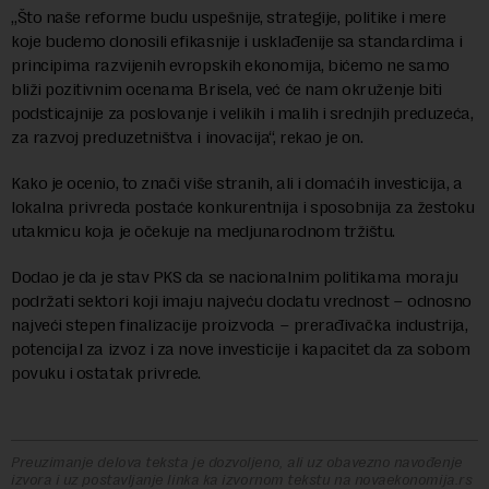
„Što naše reforme budu uspešnije, strategije, politike i mere
koje budemo donosili efikasnije i usklađenije sa standardima i
principima razvijenih evropskih ekonomija, bićemo ne samo
bliži pozitivnim ocenama Brisela, već će nam okruženje biti
podsticajnije za poslovanje i velikih i malih i srednjih preduzeća,
za razvoj preduzetništva i inovacija“, rekao je on.
Kako je ocenio, to znači više stranih, ali i domaćih investicija, a
lokalna privreda postaće konkurentnija i sposobnija za žestoku
utakmicu koja je očekuje na medjunarodnom tržištu.
Dodao je da je stav PKS da se nacionalnim politikama moraju
podržati sektori koji imaju najveću dodatu vrednost – odnosno
najveći stepen finalizacije proizvoda – prerađivačka industrija,
potencijal za izvoz i za nove investicije i kapacitet da za sobom
povuku i ostatak privrede.
Preuzimanje delova teksta je dozvoljeno, ali uz obavezno navođenje
izvora i uz postavljanje linka ka izvornom tekstu na novaekonomija.rs