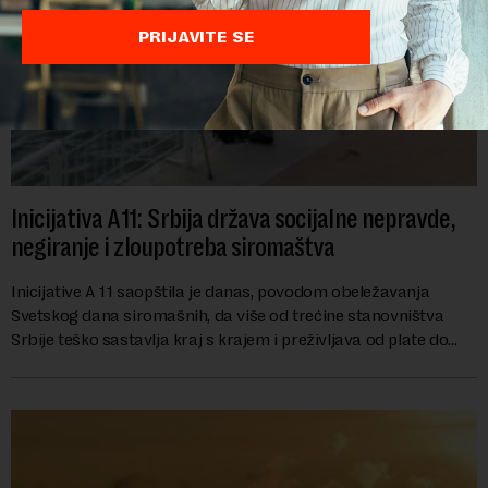
PRIJAVITE SE
Inicijativa A11: Srbija država socijalne nepravde,
negiranje i zloupotreba siromaštva
Inicijative A 11 saopštila je danas, povodom obeležavanja
Svetskog dana siromašnih, da više od trećine stanovništva
Srbije teško sastavlja kraj s krajem i preživljava od plate do
plate.U saopštenju piše ...