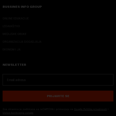
BUSSINES INFO GROUP
ONLINE EDUKACIJE
IZDAVAŠTVO
MEDIJSKE OBUKE
ORGANIZACIJA DOGADJAJA
EKONOM I JA
NEWSLETTER
PRIJAVITE SE
Ova stranica je zaštićena sa reCAPTCHA i primenjuju se
Google Politika privatnosti
i
Uslovi korišćenja usluge