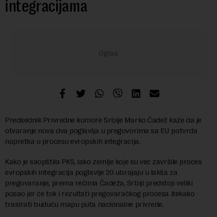
integracijama
Predsednik Privredne komore Srbije Marko Čadež kaže da je
otvaranje nova dva poglavlja u pregovorima sa EU potvrda
napretka u procesu evropskih integracija.
Kako je saopštila PKS, iako zemlje koje su već završile proces
evropskih integracija poglavlje 20 ubrajaju u lakša za
pregovaranje, prema rečima Čadeža, Srbiji predstoji veliki
posao jer će tok i rezultati pregovaračkog procesa itekako
trasirati buduću mapu puta nacionalne privrede.