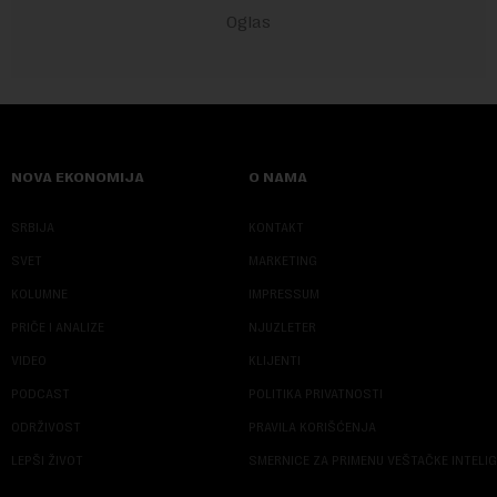
NOVA EKONOMIJA
O NAMA
SRBIJA
KONTAKT
SVET
MARKETING
KOLUMNE
IMPRESSUM
PRIČE I ANALIZE
NJUZLETER
VIDEO
KLIJENTI
PODCAST
POLITIKA PRIVATNOSTI
ODRŽIVOST
PRAVILA KORIŠĆENJA
LEPŠI ŽIVOT
SMERNICE ZA PRIMENU VEŠTAČKE INTELI