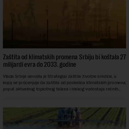
Zaštita od klimatskih promena Srbiju bi koštala 27
milijardi evra do 2033. godine
Vlada Srbije usvojila je Strategiju zaštite životne sredine, u
kojoj se procenjuje da zaštita od posledica klimatskih promena,
poput aktuelnog toplotnog talasa i niskog vodostaja rečnih
slivova, zahteva inve...