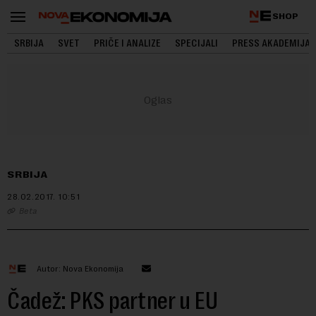
SHOP
SRBIJA
SVET
PRIČE I ANALIZE
SPECIJALI
PRESS AKADEMIJA
SRBIJA
28.02.2017.
10:51
Beta
Autor: Nova Ekonomija
Čadež: PKS partner u EU