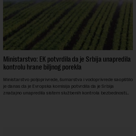
Ministarstvo: EK potvrdila da je Srbija unapredila
kontrolu hrane biljnog porekla
Ministarstvo poljoprivrede, šumarstva i vodoprivrede saopštilo
je danas da je Evropska komisija potvrdila da je Srbija
značajno unapredila sistem službenih kontrola bezbednosti
hrane biljnog porekla, te da k...