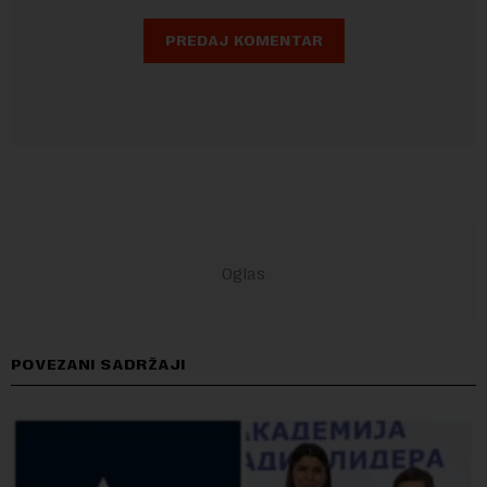
POVEZANI SADRŽAJI