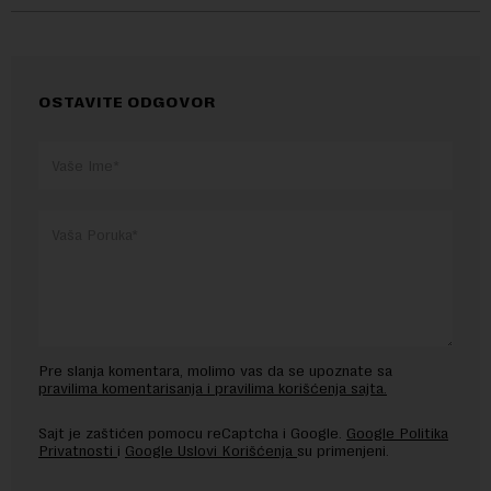
OSTAVITE ODGOVOR
Pre slanja komentara, molimo vas da se upoznate sa
pravilima komentarisanja i pravilima korišćenja sajta.
Sajt je zaštićen pomocu reCaptcha i Google.
Google Politika
Privatnosti
i
Google Uslovi Korišćenja
su primenjeni.