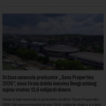
navodi se tačan iznos koji će ...
Država osnovala preduzeće „Sava Properties
2026“, nova firma dobila imovinu Beogradskog
sajma vrednu 13,6 milijardi dinara
Vlada Srbije osnovala je privredno društvo "Sava Properties
2026", čiji osnovni kapital iznosi 13,64 milijarde dinara, a u koji