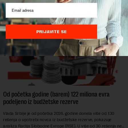
hrane biljnog porekla, te da k...
PRIJAVITE SE
Od početka godine (barem) 122 miliona evra
podeljeno iz budžetske rezerve
Vlada Srbije je od početka 2026. godine donela više od 130
rešenja o upotrebi novca iz budžetske rezerve, pokazuje
analiza Radija Slobodne Evrope (RSE). U više od 30 rešenja ne