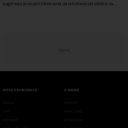
sugerisao je svojim članicama da odustanu od učešća na
predstojećem Sajmu knjiga. Vrem...
NOVA EKONOMIJA
O NAMA
SRBIJA
KONTAKT
SVET
MARKETING
KOLUMNE
IMPRESSUM