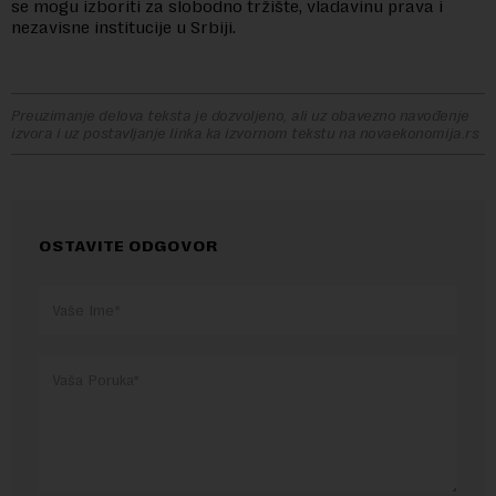
se mogu izboriti za slobodno tržište, vladavinu prava i
nezavisne institucije u Srbiji.
Preuzimanje delova teksta je dozvoljeno, ali uz obavezno navođenje
izvora i uz postavljanje linka ka izvornom tekstu na novaekonomija.rs
OSTAVITE ODGOVOR