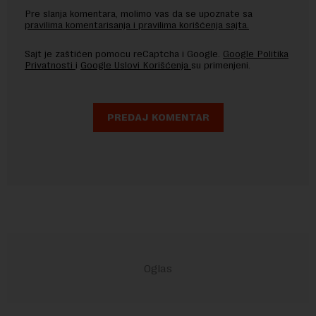
Pre slanja komentara, molimo vas da se upoznate sa
pravilima komentarisanja i pravilima korišćenja sajta.
Sajt je zaštićen pomocu reCaptcha i Google.
Google Politika
Privatnosti
i
Google Uslovi Korišćenja
su primenjeni.