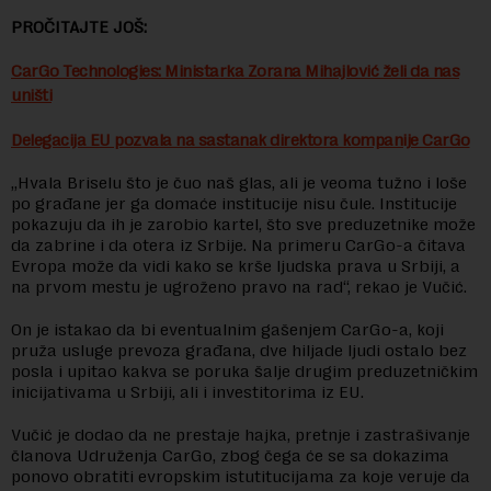
PROČITAJTE JOŠ:
CarGo Technologies: Ministarka Zorana Mihajlović želi da nas
uništi
Delegacija EU pozvala na sastanak direktora kompanije CarGo
„Hvala Briselu što je čuo naš glas, ali je veoma tužno i loše
po građane jer ga domaće institucije nisu čule. Institucije
pokazuju da ih je zarobio kartel, što sve preduzetnike može
da zabrine i da otera iz Srbije. Na primeru CarGo-a čitava
Evropa može da vidi kako se krše ljudska prava u Srbiji, a
na prvom mestu je ugroženo pravo na rad“, rekao je Vučić.
On je istakao da bi eventualnim gašenjem CarGo-a, koji
pruža usluge prevoza građana, dve hiljade ljudi ostalo bez
posla i upitao kakva se poruka šalje drugim preduzetničkim
inicijativama u Srbiji, ali i investitorima iz EU.
Vučić je dodao da ne prestaje hajka, pretnje i zastrašivanje
članova Udruženja CarGo, zbog čega će se sa dokazima
ponovo obratiti evropskim istutitucijama za koje veruje da