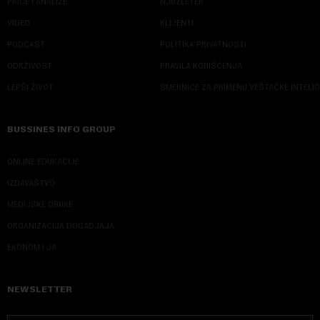
PRIČE I ANALIZE
NJUZLETER
VIDEO
KLIJENTI
PODCAST
POLITIKA PRIVATNOSTI
ODRŽIVOST
PRAVILA KORIŠĆENJA
LEPŠI ŽIVOT
SMERNICE ZA PRIMENU VEŠTAČKE INTELI
BUSSINES INFO GROUP
ONLINE EDUKACIJE
IZDAVAŠTVO
MEDIJSKE OBUKE
ORGANIZACIJA DOGADJAJA
EKONOM I JA
NEWSLETTER