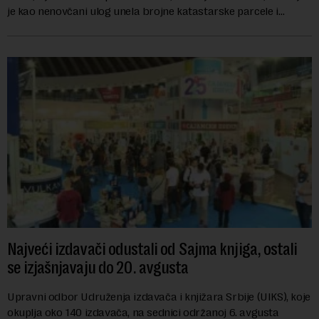
je kao nenovčani ulog unela brojne katastarske parcele i
objekte u okviru kompl...
Najveći izdavači odustali od Sajma knjiga, ostali
se izjašnjavaju do 20. avgusta
Upravni odbor Udruženja izdavača i knjižara Srbije (UIKS), koje
okuplja oko 140 izdavača, na sednici održanoj 6. avgusta