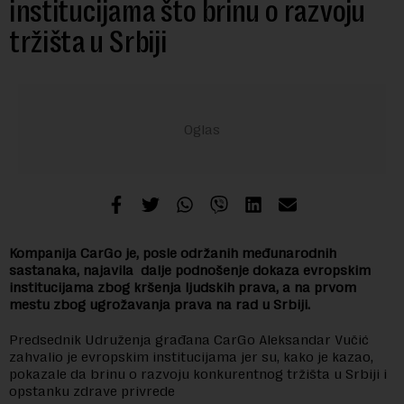
institucijama što brinu o razvoju
tržišta u Srbiji
Kompanija CarGo je, posle održanih međunarodnih
sastanaka, najavila dalje podnošenje dokaza evropskim
institucijama zbog kršenja ljudskih prava, a na prvom
mestu zbog ugrožavanja prava na rad u Srbiji.
Predsednik Udruženja građana CarGo Aleksandar Vučić
zahvalio je evropskim institucijama jer su, kako je kazao,
pokazale da brinu o razvoju konkurentnog tržišta u Srbiji i
opstanku zdrave privrede