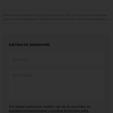
Preuzimanje delova teksta je dozvoljeno, ali uz obavezno navođenje
izvora i uz postavljanje linka ka izvornom tekstu na novaekonomija.rs
OSTAVITE ODGOVOR
Pre slanja komentara, molimo vas da se upoznate sa
pravilima komentarisanja i pravilima korišćenja sajta.