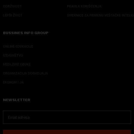
ODRŽIVOST
PRAVILA KORIŠĆENJA
LEPŠI ŽIVOT
SMERNICE ZA PRIMENU VEŠTAČKE INTELI
BUSSINES INFO GROUP
ONLINE EDUKACIJE
IZDAVAŠTVO
MEDIJSKE OBUKE
ORGANIZACIJA DOGADJAJA
EKONOM I JA
NEWSLETTER