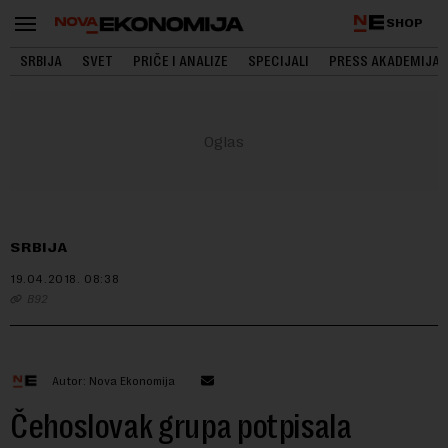
SHOP
SRBIJA
SVET
PRIČE I ANALIZE
SPECIJALI
PRESS AKADEMIJA
SRBIJA
19.04.2018.
08:38
B92
Autor: Nova Ekonomija
Čehoslovak grupa potpisala