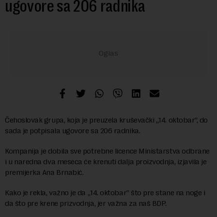
ugovore sa 206 radnika
Čehoslovak grupa, koja je preuzela kruševački „14. oktobar”, do
sada je potpisala ugovore sa 206 radnika.
Kompanija je dobila sve potrebne licence Ministarstva odbrane
i u naredna dva meseca će krenuti dalja proizvodnja, izjavila je
premijerka Ana Brnabić.
Kako je rekla, važno je da „14. oktobar” što pre stane na noge i
da što pre krene prizvodnja, jer važna za naš BDP.