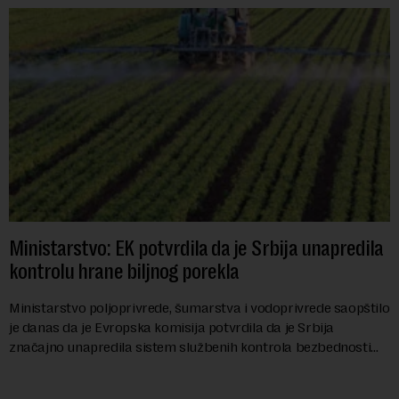
Ministarstvo: EK potvrdila da je Srbija unapredila
kontrolu hrane biljnog porekla
Ministarstvo poljoprivrede, šumarstva i vodoprivrede saopštilo
je danas da je Evropska komisija potvrdila da je Srbija
značajno unapredila sistem službenih kontrola bezbednosti
hrane biljnog porekla, te da k...