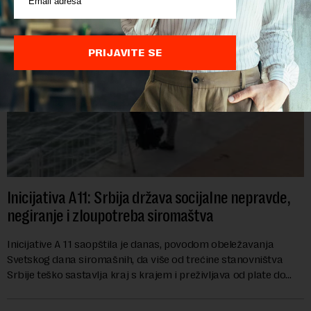
PRIJAVITE SE
Inicijativa A11: Srbija država socijalne nepravde,
negiranje i zloupotreba siromaštva
Inicijative A 11 saopštila je danas, povodom obeležavanja
Svetskog dana siromašnih, da više od trećine stanovništva
Srbije teško sastavlja kraj s krajem i preživljava od plate do
plate.U saopštenju piše ...