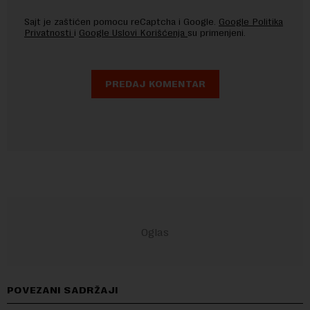
Sajt je zaštićen pomocu reCaptcha i Google.
Google Politika
Privatnosti
i
Google Uslovi Korišćenja
su primenjeni.
POVEZANI SADRŽAJI