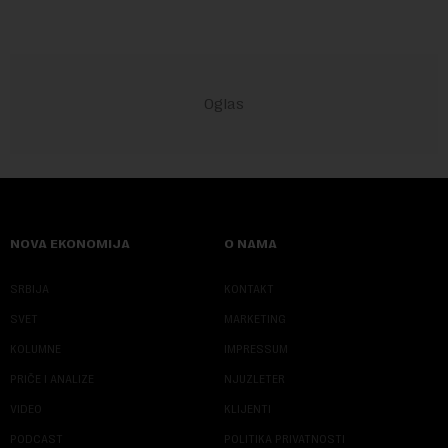
NOVA EKONOMIJA
O NAMA
SRBIJA
KONTAKT
SVET
MARKETING
KOLUMNE
IMPRESSUM
PRIČE I ANALIZE
NJUZLETER
VIDEO
KLIJENTI
PODCAST
POLITIKA PRIVATNOSTI