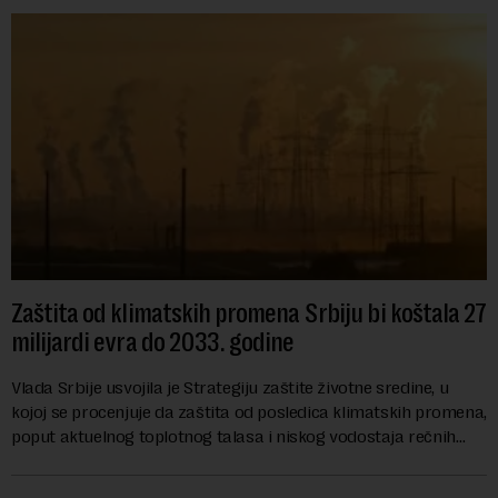
Zaštita od klimatskih promena Srbiju bi koštala 27
milijardi evra do 2033. godine
Vlada Srbije usvojila je Strategiju zaštite životne sredine, u
kojoj se procenjuje da zaštita od posledica klimatskih promena,
poput aktuelnog toplotnog talasa i niskog vodostaja rečnih
slivova, zahteva inve...