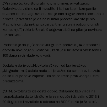
„“Pratimo to, kao što pratimo i, na primer, privatizaciju
Galenike, da vidimo da li investitori koji su kupili kompanije,
stvarno ispunjavaju sve ono što je bilo dogovoreno i obećano u
procesu privatizacije, da ne bi imali procese kao što je bio
Magnohrom, da neki privatni partner u stvari potpuno uništi
kompaniju”“, rekla je Brnabić odgovarajući na pitanja novinara
u Kruševcu.
Podsetila je da je „Čehoslovak grupa” preuzela „14. oktobar” i
otvorila novi pogon u oktobru, kada je u Kruševcu obeleženo i
100 dana rade vlade koju vodi.
Dodala je da je od „14. oktobra”, kao i od kraljevačkog
„Magnohroma”, ostalo malo, ali je važno da se oni revitalizuju,
da se ljudi ponovo zaposle i da se pokrene proizvodnja u tim
preduzećima.
„“U ’14. oktobru to ide dosta dobro. Ostajemo kao vlada na
raspolaganju da to ide što je brze moguće i da vidimo 2018. i
2019. godine i rezultate u odnosu na BDP”“, rekla je Brnabić.