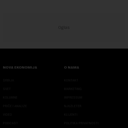
NOVA EKONOMIJA
O NAMA
SRBIJA
KONTAKT
SVET
MARKETING
KOLUMNE
IMPRESSUM
PRIČE I ANALIZE
NJUZLETER
VIDEO
KLIJENTI
PODCAST
POLITIKA PRIVATNOSTI