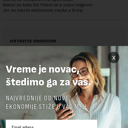
Delovi za Auta itd. Pitam se a znam odgovor.
Jer su marže ekstremno visoke u Srbiji
OSTAVITE ODGOVOR
x
Vreme je novac,
štedimo ga za vas.
NAJVREDNIJE OD NOVE
EKONOMIJE STIŽE U VAŠ MEJL.
Pre slanja komentara, molimo vas da se upoznate sa
pravilima komentarisanja i pravilima korišćenja sajta.
Sajt je zaštićen pomocu reCaptcha i Google.
Google Politika