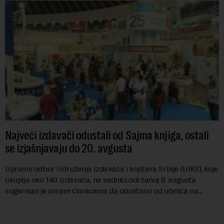
Najveći izdavači odustali od Sajma knjiga, ostali
se izjašnjavaju do 20. avgusta
Upravni odbor Udruženja izdavača i knjižara Srbije (UIKS), koje
okuplja oko 140 izdavača, na sednici održanoj 6. avgusta
sugerisao je svojim članicama da odustanu od učešća na
predstojećem Sajmu knjiga. Vrem...