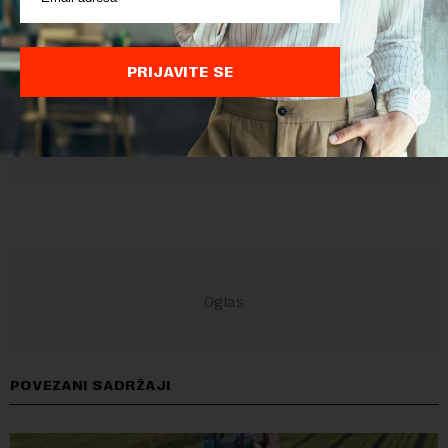
Privatnosti
i
Google Uslovi Korišćenja
su primenjeni.
PRIJAVITE SE
POVEZANI SADRŽAJI