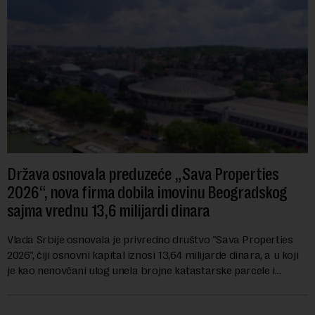
Država osnovala preduzeće „Sava Properties
2026“, nova firma dobila imovinu Beogradskog
sajma vrednu 13,6 milijardi dinara
Vlada Srbije osnovala je privredno društvo "Sava Properties
2026", čiji osnovni kapital iznosi 13,64 milijarde dinara, a u koji
je kao nenovčani ulog unela brojne katastarske parcele i
objekte u okviru kompl...