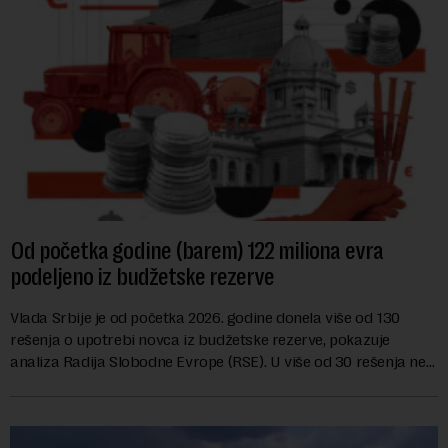
Od početka godine (barem) 122 miliona evra
podeljeno iz budžetske rezerve
Vlada Srbije je od početka 2026. godine donela više od 130
rešenja o upotrebi novca iz budžetske rezerve, pokazuje
analiza Radija Slobodne Evrope (RSE). U više od 30 rešenja ne
navodi se tačan iznos koji će ...