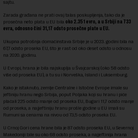
sajtu.
Zarada građana ne prati ovaj talas poskupljenja, tako da je
prosečna neto plata u EU bila
oko 2.351 evro, a u Srbiji na 733
evra, odnosno čini 31,17 odsto prosečne plate u EU.
Ukupna potrošnja domaćinstava Srbije je u 2023. godini bila na
67,7 odsto proseka EU, što je rast od oko deset odsto u odnosu
na 2020. godinu.
U Evropi, hrana je bila najskuplja u Švajcarskoj (oko 58 odsto
više od proseka EU), a tu su i Norveška, Island i Luksemburg.
Kako je istaknuto, zemlje Centralne i Istočne Evrope imale su
jeftiniju hranu nego Srbija, poput Poljaka koji su hranu i piće
plaćali 225 odsto manje od proseka EU, Bugari 11,7 odsto manje
od proseka, a najjeftiniju hranu prošle godine u EU imali su
Rumuni sa cenama na nivou od 73,5 odsto proseka EU.
U Crnoj Gori cena hrane bila je 87 odsto proseka EU, u Severnoj
Makedoniji bile su oko 68 odsto proseka, a najjeftinija hrana