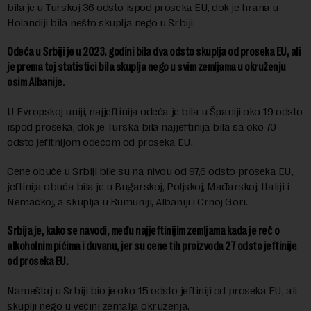
bila je u Turskoj 36 odsto ispod proseka EU, dok je hrana u
Holandiji bila nešto skuplja nego u Srbiji.
Odeća u Srbiji je u 2023. godini bila dva odsto skuplja od proseka EU, ali
je prema toj statistici bila skuplja nego u svim zemljama u okruženju
osim Albanije.
U Evropskoj uniji, najjeftinija odeća je bila u Španiji oko 19 odsto
ispod proseka, dok je Turska bila najjeftinija bila sa oko 70
odsto jefitnijom odećom od proseka EU.
Cene obuće u Srbiji bile su na nivou od 97,6 odsto proseka EU,
jeftinija obuća bila je u Bugarskoj, Poljskoj, Mađarskoj, Italiji i
Nemačkoj, a skuplja u Rumuniji, Albaniji i Crnoj Gori.
Srbija je, kako se navodi, među najjeftinijim zemljama kada je reč o
alkoholnim pićima i duvanu, jer su cene tih proizvoda 27 odsto jeftinije
od proseka EU.
Nameštaj u Srbiji bio je oko 15 odsto jeftiniji od proseka EU, ali
skuplji nego u većini zemalja okruženja.