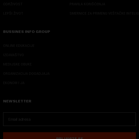
ODRŽIVOST
PRAVILA KORIŠĆENJA
LEPŠI ŽIVOT
SMERNICE ZA PRIMENU VEŠTAČKE INTELI
BUSSINES INFO GROUP
ONLINE EDUKACIJE
IZDAVAŠTVO
MEDIJSKE OBUKE
ORGANIZACIJA DOGADJAJA
EKONOM I JA
NEWSLETTER
PRIJAVITE SE