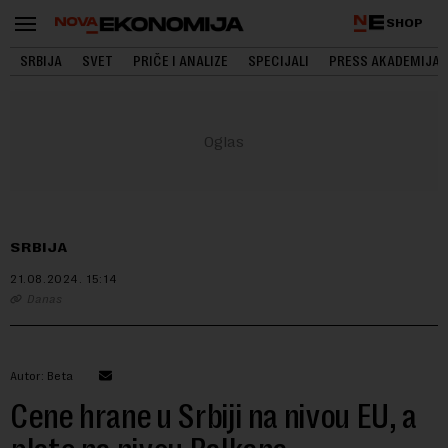
SHOP
SRBIJA
SVET
PRIČE I ANALIZE
SPECIJALI
PRESS AKADEMIJA
SRBIJA
21.08.2024.
15:14
Danas
Autor: Beta
Cene hrane u Srbiji na nivou EU, a