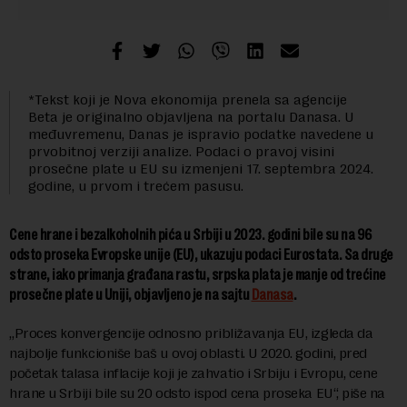
*Tekst koji je Nova ekonomija prenela sa agencije
Beta je originalno objavljena na portalu Danasa. U
međuvremenu, Danas je ispravio podatke navedene u
prvobitnoj verziji analize. Podaci o pravoj visini
prosečne plate u EU su izmenjeni 17. septembra 2024.
godine, u prvom i trećem pasusu.
Cene hrane i bezalkoholnih pića u Srbiji u 2023. godini bile su na 96
odsto proseka Evropske unije (EU), ukazuju podaci Eurostata. Sa druge
strane, iako primanja građana rastu, srpska plata je manje od trećine
prosečne plate u Uniji, objavljeno je na sajtu
Danasa
.
„Proces konvergencije odnosno približavanja EU, izgleda da
najbolje funkcioniše baš u ovoj oblasti. U 2020. godini, pred
početak talasa inflacije koji je zahvatio i Srbiju i Evropu, cene
hrane u Srbiji bile su 20 odsto ispod cena proseka EU“, piše na