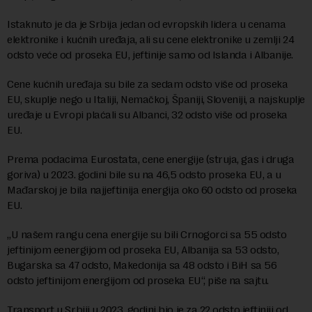
Istaknuto je da je Srbija jedan od evropskih lidera u cenama
elektronike i kućnih uređaja, ali su cene elektronike u zemlji 24
odsto veće od proseka EU, jeftinije samo od Islanda i Albanije.
Cene kućnih uređaja su bile za sedam odsto više od proseka
EU, skuplje nego u Italiji, Nemačkoj, Španiji, Sloveniji, a najskuplje
uređaje u Evropi plaćali su Albanci, 32 odsto više od proseka
EU.
Prema podacima Eurostata, cene energije (struja, gas i druga
goriva) u 2023. godini bile su na 46,5 odsto proseka EU, a u
Mađarskoj je bila najjeftinija energija oko 60 odsto od proseka
EU.
„U našem rangu cena energije su bili Crnogorci sa 55 odsto
jeftinijom eenergijom od proseka EU, Albanija sa 53 odsto,
Bugarska sa 47 odsto, Makedonija sa 48 odsto i BiH sa 56
odsto jeftinijom energijom od proseka EU“, piše na sajtu.
Transport u Srbiji u 2023. godini bio je za 22 odsto jeftiniji od