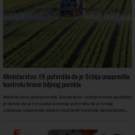
Ministarstvo: EK potvrdila da je Srbija unapredila
kontrolu hrane biljnog porekla
Ministarstvo poljoprivrede, šumarstva i vodoprivrede saopštilo
je danas da je Evropska komisija potvrdila da je Srbija
značajno unapredila sistem službenih kontrola bezbednosti
hrane biljnog porekla, te da k...