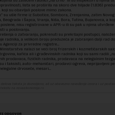
kojima su zatečeni radnici „na crno“ ili su inspektori u njima utv
epravilnosti, lista se proširila na skoro dve hiljade (1.836) predu
 koji su obavljali poslove mimo zakona.
k“ su ušle firme iz Subotice, Sombora, Zrenjanina, zatim Novog
 Beograda i Šapca, Vranja, Niša, Bora, Tutina, Bujanovca, a koj
zaposlene, nisu registrovane u APR-u ili su pak u njima utvrđene
sti u poslovanju.
rešenja o zatvaranju, pokrenuti su prekršajni postupci, naložen
anje radnika, a velikom broju preduzeća je zabranjen dalji rad d
 u Agenciji za privredne registre…
Ministarstva nalazi se veći broj frizerskih i kozmetičarskih sal
trgovina, kafića ali i građevinskih radnika koji su sami radili „n
čnih prodavaca, fizičkih radnika, prodavaca na nelegalnim te
u i taksisti, auto-mehaničari, prodavci ogreva, neprijavljeni peka
 nelegalne drvoseče, mesari…
delova teksta je dozvoljeno, ali uz obavezno navođenje izvora i uz postavl
 tekstu na novaekonomija.rs
TE ODGOVOR