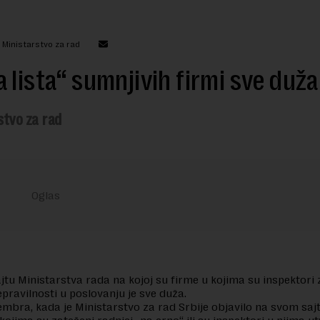
 Ministarstvo za rad
 lista“ sumnjivih firmi sve duža
stvo za rad
ajtu Ministarstva rada na kojoj su firme u kojima su inspektori 
epravilnosti u poslovanju je sve duža.
embra, kada je Ministarstvo za rad Srbije objavilo na svom saj