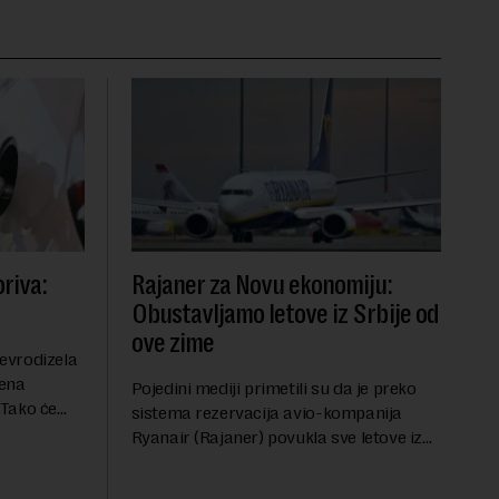
riva:
Rajaner za Novu ekonomiju:
Obustavljamo letove iz Srbije od
ove zime
evrodizela
cena
Pojedini mediji primetili su da je preko
.Tako će
sistema rezervacija avio-kompanija
litru.
Ryanair (Rajaner) povukla sve letove iz
će 202
Niša. U odgovoru Novoj ekonomiji na
pitanje o razlozima za ovo povlačenje,