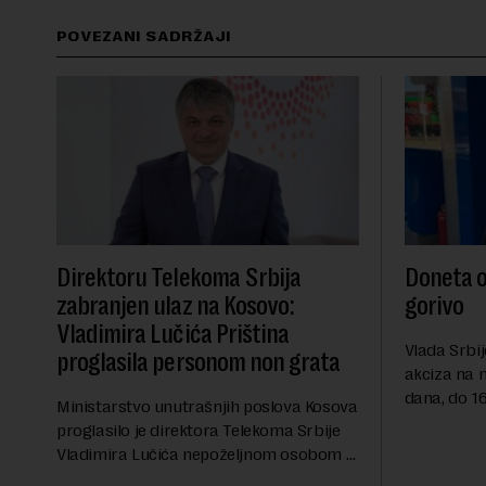
POVEZANI SADRŽAJI
Direktoru Telekoma Srbija
Doneta o
zabranjen ulaz na Kosovo:
gorivo
Vladimira Lučića Priština
Vlada Srbij
proglasila personom non grata
akciza na 
dana, do 16
Ministarstvo unutrašnjih poslova Kosova
RTS, a pre
proglasilo je direktora Telekoma Srbije
akciza važ
Vladimira Lučića nepoželjnom osobom i
ublažavanja
trajno mu zabranilo ulazak, tranzit i