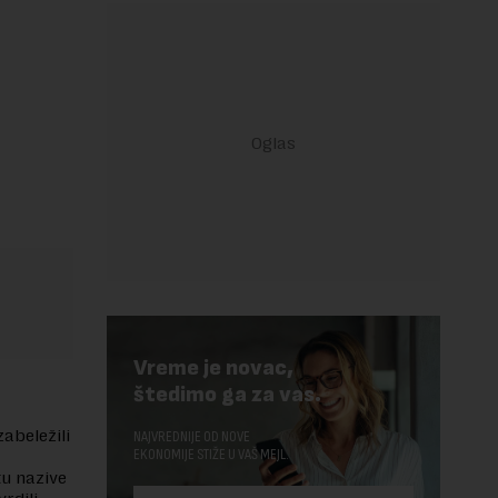
Vreme je novac,
štedimo ga za vas.
zabeležili
NAJVREDNIJE OD NOVE
EKONOMIJE STIŽE U VAŠ MEJL.
tu nazive