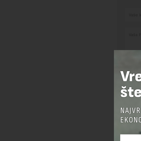
Vr
Pre sla
korišćen
šte
Sajt je
Korišće
NAJVR
EKONO