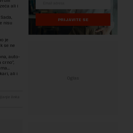
rdili
zeća ali i
 Sada,
PRIJAVITE SE
e nisu
o je
ok se ne
ona, auto-
a crno“,
zgama…
ri, ali i
janje linka