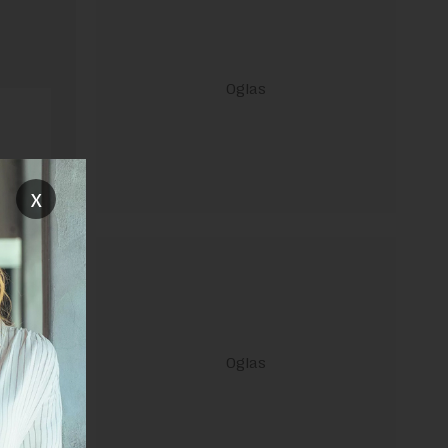
x
ravilima
 Uslovi