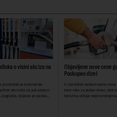
dluka o visini akciza na
Objavljene nove cene go
Poskupeo dizel
e produžila je smanjenje
U narednih sedam dana cena 
naftne derivate za još sedam
biće viša za jedan dinar, dok 
. avgusta, objavio je danas
benzina ostaje nepromenjena
nosi Beta.Postojeće smanjenje
evrodizel koštati 227 dinara po 
i do 9. avgusta kao mera
Cena benzina, kao i dosad, bi
 po...
dinara po litru. ...