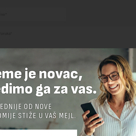
eme je novac,
nja komentara, molimo vas da se upoznate sa
pravilima komentarisanja i p
ja sajta.
dimo ga za vas.
 zaštićen pomocu reCaptcha i Google.
Google Politika Privatnosti
i
Google
nja
su primenjeni.
EDNIJE OD NOVE
MIJE STIŽE U VAŠ MEJL.