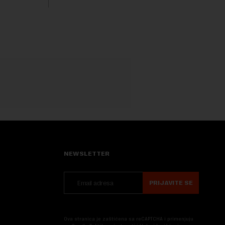
ovaj avio-gigant...
NEWSLETTER
PRIJAVITE SE
Ova stranica je zaštićena sa reCAPTCHA i primenjuju