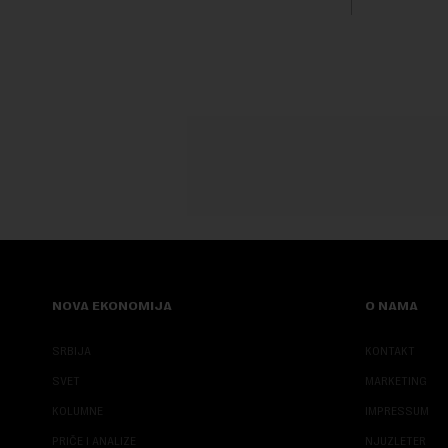
boravak na Kosovu, navodeći kao razlog
njegove javn...
NOVA EKONOMIJA
O NAMA
SRBIJA
KONTAKT
SVET
MARKETING
KOLUMNE
IMPRESSUM
PRIČE I ANALIZE
NJUZLETER