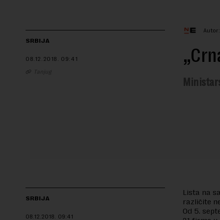
Autor:
SRBIJA
„Crna
08.12.2018.
09:41
Tanjug
Ministar
Lista na s
SRBIJA
različite n
Od 5. sept
08.12.2018.
09:41