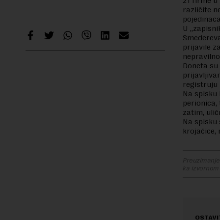
21 firme u 
različite n
pojedinaca
U „zapisni
Smedereva,
prijavile 
nepravilno
Doneta su 
prijavljiv
registruju
Na spisku 
perionica, 
zatim, uli
Na spisku s
krojačice,
Preuzimanje 
ka izvornom
OSTAVI