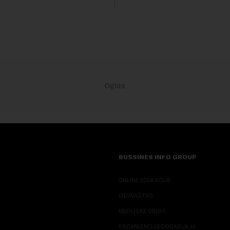
BUSSINES INFO GROUP
ONLINE EDUKACIJE
IZDAVAŠTVO
MEDIJSKE OBUKE
ORGANIZACIJA DOGADJAJA