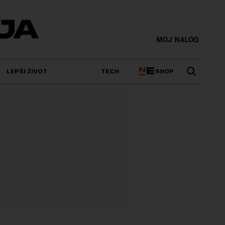
MOJ NALOG
SHOP
LEPŠI ŽIVOT
TECH