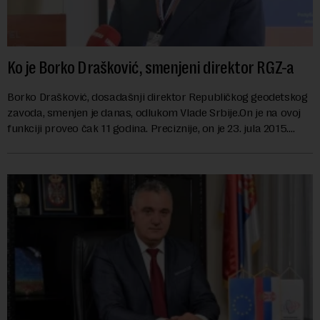
Ko je Borko Drašković, smenjeni direktor RGZ-a
Borko Drašković, dosadašnji direktor Republičkog geodetskog
zavoda, smenjen je danas, odlukom Vlade Srbije.On je na ovoj
funkciji proveo čak 11 godina. Preciznije, on je 23. jula 2015.
izabran za v.d. di...