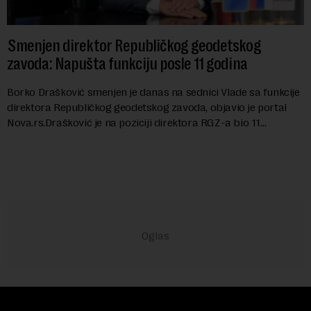
Smenjen direktor Republičkog geodetskog
zavoda: Napušta funkciju posle 11 godina
Borko Drašković smenjen je danas na sednici Vlade sa funkcije
direktora Republičkog geodetskog zavoda, objavio je portal
Nova.rs.Drašković je na poziciji direktora RGZ-a bio 11
godina.Kako piše Nova....