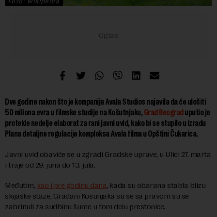
Foto: Wikipedia
Dve godine nakon što je kompanija Avala Studios najavila da će ulošiti
50 miliona evra u filmske studije na Košutnjaku,
Grad Beograd
uputio je
protekle nedelje elaborat za rani javni uvid, kako bi se stupilo u izradu
Plana detaljne regulacije kompleksa Avala filma u Opštini Čukarica.
Javni uvid obaviće se u zgradi Gradske uprave, u Ulici 27. marta
i traje od 29. juna do 13. jula.
Međutim,
kao i pre godinu dana
, kada su obarana stabla blizu
skijaške staze, Građani Košunjaka su se sa pravom su se
zabrinuli za sudbinu šume u tom delu prestonice.