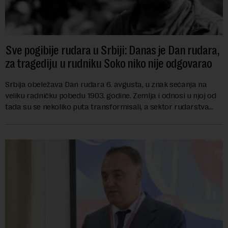
Sve pogibije rudara u Srbiji: Danas je Dan rudara,
za tragediju u rudniku Soko niko nije odgovarao
Srbija obeležava Dan rudara 6. avgusta, u znak sećanja na
veliku radničku pobedu 1903. godine. Zemlja i odnosi u njoj od
tada su se nekoliko puta transformisali, a sektor rudarstva
danas karakterišu velike r...