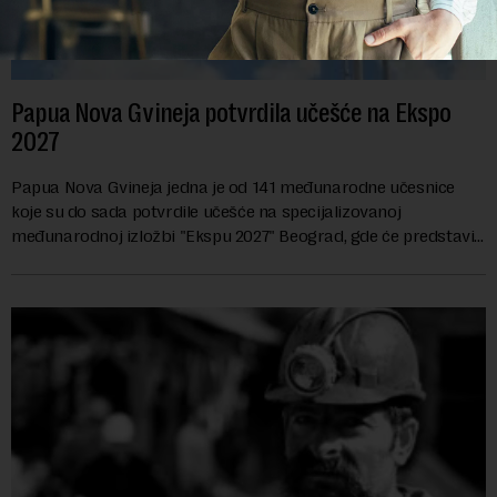
Papua Nova Gvineja potvrdila učešće na Ekspo
2027
Papua Nova Gvineja jedna je od 141 međunarodne učesnice
koje su do sada potvrdile učešće na specijalizovanoj
međunarodnoj izložbi "Ekspu 2027" Beograd, gde će predstaviti
i kao državu sa najvećom jezičkom ra...