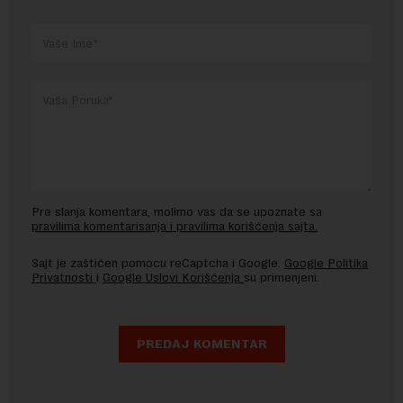
Pre slanja komentara, molimo vas da se upoznate sa
pravilima komentarisanja i pravilima korišćenja sajta.
Sajt je zaštićen pomocu reCaptcha i Google.
Google Politika
Privatnosti
i
Google Uslovi Korišćenja
su primenjeni.