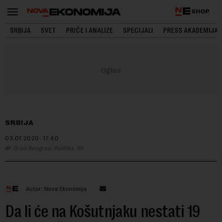
SHOP
SRBIJA
SVET
PRIČE I ANALIZE
SPECIJALI
PRESS AKADEMIJA
SRBIJA
03.07.2020.
17:40
Grad Beograd, Politika, N1
Autor: Nova Ekonomija
Da li će na Košutnjaku nestati 19