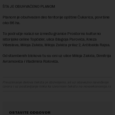
ŠTA JE OBUHVAĆENO PLANOM
Planom je obuhvaćen deo teritorije opštine Čukarica, površine
oko 86 ha.
To područje nalazi se između granice Prostorno kulturno
istorijske celine Topčider, ulica Blagoja Parovića, Kneza
Višeslava, Miloja Zakića, Miloja Zakića prilaz 2, Arčibalda Rajsa.
Od stambenih blokova tu su oni uz ulice Miloja Zakića, Dimitrija
Avramovića i Vladimira Rolovića.
Preuzimanje delova teksta je dozvoljeno, ali uz obavezno navođenje
izvora i uz postavljanje linka ka izvornom tekstu na novaekonomija.rs
OSTAVITE ODGOVOR