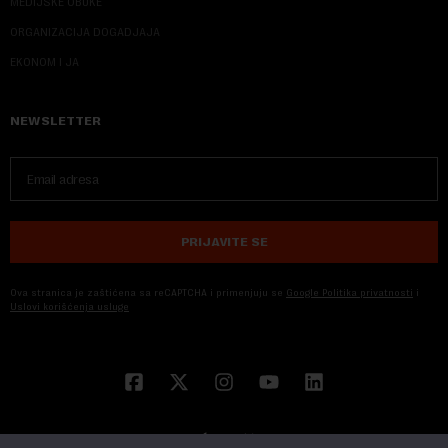
MEDIJSKE OBUKE
ORGANIZACIJA DOGADJAJA
EKONOM I JA
NEWSLETTER
PRIJAVITE SE
Ova stranica je zaštićena sa reCAPTCHA i primenjuju se
Google Politika privatnosti
i
Uslovi korišćenja usluge