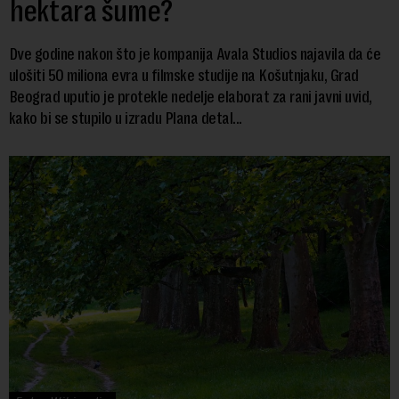
hektara šume?
Dve godine nakon što je kompanija Avala Studios najavila da će
ulošiti 50 miliona evra u filmske studije na Košutnjaku, Grad
Beograd uputio je protekle nedelje elaborat za rani javni uvid,
kako bi se stupilo u izradu Plana detal...