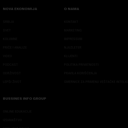
NOVA EKONOMIJA
O NAMA
SRBIJA
KONTAKT
SVET
MARKETING
KOLUMNE
IMPRESSUM
PRIČE I ANALIZE
NJUZLETER
VIDEO
KLIJENTI
PODCAST
POLITIKA PRIVATNOSTI
ODRŽIVOST
PRAVILA KORIŠĆENJA
LEPŠI ŽIVOT
SMERNICE ZA PRIMENU VEŠTAČKE INTELI
BUSSINES INFO GROUP
ONLINE EDUKACIJE
IZDAVAŠTVO