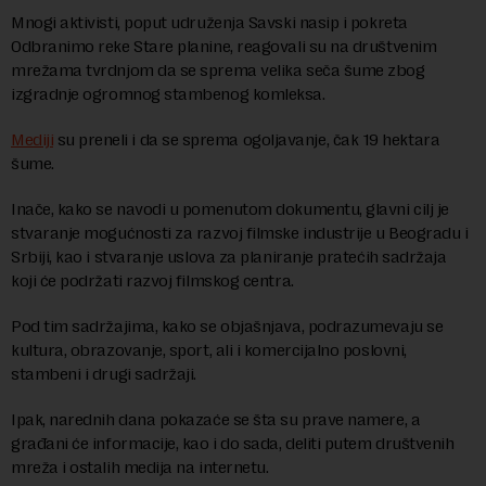
Mnogi aktivisti, poput udruženja Savski nasip i pokreta
Odbranimo reke Stare planine, reagovali su na društvenim
mrežama tvrdnjom da se sprema velika seča šume zbog
izgradnje ogromnog stambenog komleksa.
Mediji
su preneli i da se sprema ogoljavanje, čak 19 hektara
šume.
Inače, kako se navodi u pomenutom dokumentu, glavni cilj je
stvaranje mogućnosti za razvoj filmske industrije u Beogradu i
Srbiji, kao i stvaranje uslova za planiranje pratećih sadržaja
koji će podržati razvoj filmskog centra.
Pod tim sadržajima, kako se objašnjava, podrazumevaju se
kultura, obrazovanje, sport, ali i komercijalno poslovni,
stambeni i drugi sadržaji.
Ipak, narednih dana pokazaće se šta su prave namere, a
građani će informacije, kao i do sada, deliti putem društvenih
mreža i ostalih medija na internetu.