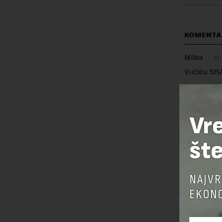
KOMENTA
Milka
16.
Vučiću SRA
Vr
OSTAVI
šte
NAJVR
EKONO