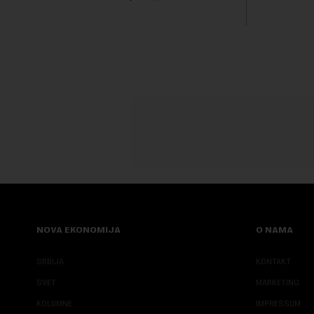
ublažavanja
trajno mu zabranilo ulazak, tranzit i
boravak na Kosovu, navodeći kao razlog
njegove javn...
NOVA EKONOMIJA
O NAMA
SRBIJA
KONTAKT
SVET
MARKETING
KOLUMNE
IMPRESSUM