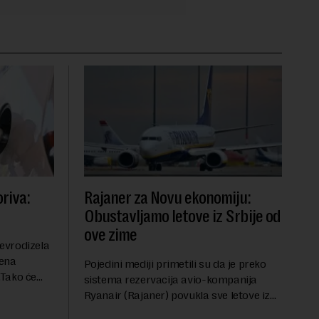
riva:
Rajaner za Novu ekonomiju:
Obustavljamo letove iz Srbije od
ove zime
evrodizela
cena
Pojedini mediji primetili su da je preko
.Tako će
sistema rezervacija avio-kompanija
litru.
Ryanair (Rajaner) povukla sve letove iz
će 202
Niša. U odgovoru Novoj ekonomiji na