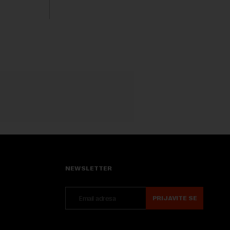
pitanje o razlozima za ovo povlačenje,
ovaj avio-gigant...
NEWSLETTER
PRIJAVITE SE