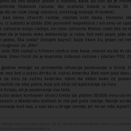
govci su tihi bojkot počeli u subotu, kada su čuli da je Por
kontrole fiskalnih računa. Na vratima lokala u Bloku 70 
a da ne rade zbog: odmora, smrtnog slučaja ili bolesti.
 kad ćemo otvoriti radnje, možda ovih dana. Hoćemo da
. U subotu je došlo 200 poreskih inspektora i svi smo se uplaš
z zatvorio svoju radnju, svi smo zatvorili. Nismo znali šta će d
esi da je ispala neka deklaracija iz robe, fali neki papir, piše 
ali jedna. Šta onda? Dobiješ kaznu“, kaže Ekan Zu, jedan od ret
 razgovor za „Blic“.
 svih 300 radnji u tržnom centru ima kase, morali su da ih o
ina. Ekan tvrdi da je kupcima izdavao račune i plaćao PDV. Z
 godina mnogo se promenila situacija poslovanja u Srbiji. 
na nas želi u južnu Afriku ili Južnu Ameriku. Baš sam juče iša
 za vizu za Južnu Ameriku. Idem da vidim kako će posao 
astilo na oba palca, koje još stoji od apliciranja za vizu.
i Srbiju, ali je poslovanje sve teže.
ezao jedan kontejner stvar,i treba da platim 30.000 evra carinu
uvezem u Mađarsku koštalo bi me pet puta manje. Ranije su dol
zemalja kod nas, a sad idu u druge zemlje, jer im se više isplati“
delova teksta je dozvoljeno, ali uz obavezno navođenje izvora i uz postavl
 tekstu na novaekonomija.rs