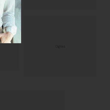
ravilima
 Uslovi