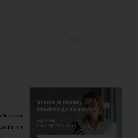
Vreme je novac,
štedimo ga za vas.
osle najave
NAJVREDNIJE OD NOVE
EKONOMIJE STIŽE U VAŠ MEJL.
većina njih