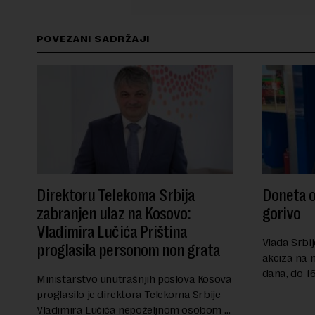
POVEZANI SADRŽAJI
Direktoru Telekoma Srbija
Doneta o
zabranjen ulaz na Kosovo:
gorivo
Vladimira Lučića Priština
Vlada Srbij
proglasila personom non grata
akciza na 
dana, do 16
Ministarstvo unutrašnjih poslova Kosova
RTS, a pre
proglasilo je direktora Telekoma Srbije
akciza važ
Vladimira Lučića nepoželjnom osobom i