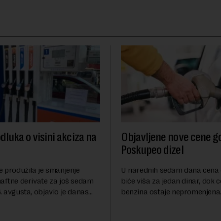
dluka o visini akciza na
Objavljene nove cene go
Poskupeo dizel
e produžila je smanjenje
U narednih sedam dana cena 
naftne derivate za još sedam
biće viša za jedan dinar, dok 
. avgusta, objavio je danas
benzina ostaje nepromenjena
nosi Beta.Postojeće smanjenje
evrodizel koštati 227 dinara po 
i do 9. avgusta kao mera
Cena benzina, kao i dosad, bi