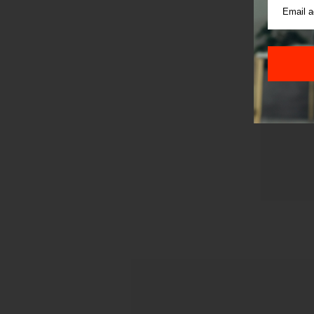
Pre sla
korišćen
Sajt je
Korišće