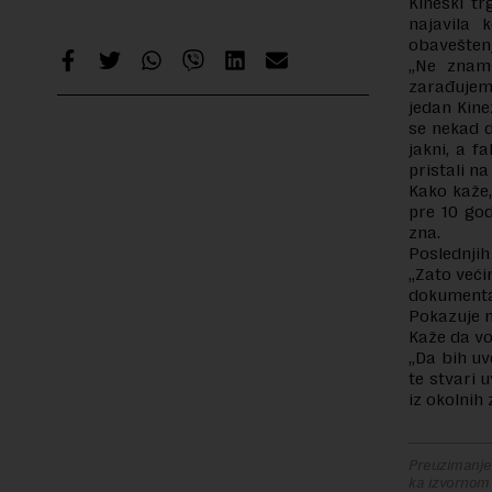
Kineski tr
najavila 
obaveštenj
„Ne znam
zarađujemo
jedan Kine
se nekad d
jakni, a f
pristali na
Kako kaže,
pre 10 god
zna.
Poslednjih
„Zato veći
dokumenta
Pokazuje m
Kaže da vol
„Da bih uv
te stvari 
iz okolnih 
Preuzimanje 
ka izvornom