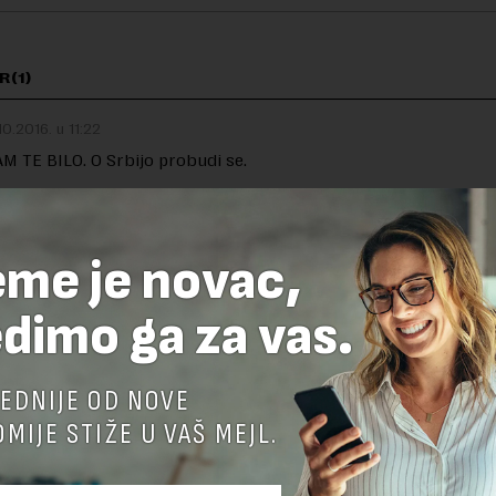
R(1)
10.2016. u 11:22
M TE BILO. O Srbijo probudi se.
eme je novac,
TE ODGOVOR
dimo ga za vas.
EDNIJE OD NOVE
MIJE STIŽE U VAŠ MEJL.