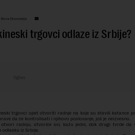
: Nova Ekonomija
 kineski trgovci odlaze iz Srbije?
ineski trgovci opet otvoriti radnje na koje su stavili katance p
rave da će kontrolisati i njihovo poslovanje, još je neizvesno.
otvori radnju, otvoriće svi, kažu jedni, dok drugi tvrde da 
 odlasku iz Srbije.