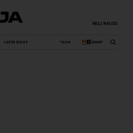
MOJ NALOG
SHOP
LEPŠI ŽIVOT
TECH