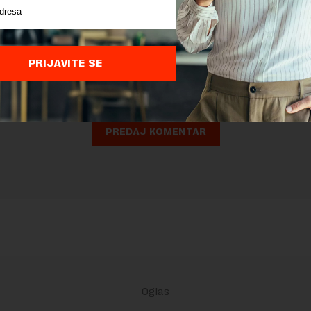
nja komentara, molimo vas da se upoznate sa
pravilima komentarisanja i p
ja sajta.
PRIJAVITE SE
 zaštićen pomocu reCaptcha i Google.
Google Politika Privatnosti
i
Google
nja
su primenjeni.