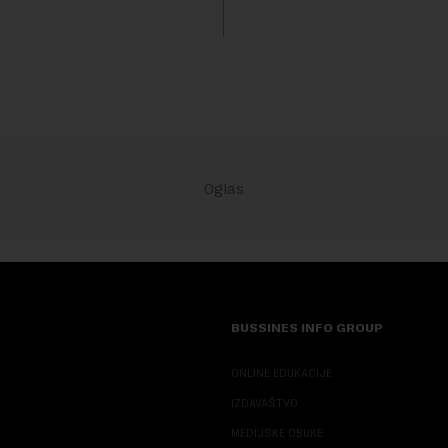
 po...
dinara po litru. ...
BUSSINES INFO GROUP
ONLINE EDUKACIJE
IZDAVAŠTVO
MEDIJSKE OBUKE