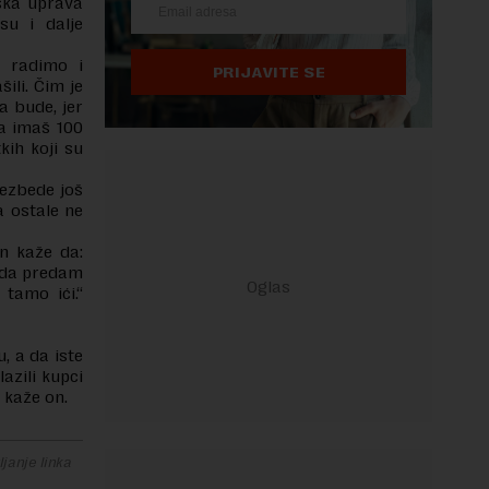
eska uprava
su i dalje
 radimo i
PRIJAVITE SE
ili. Čim je
a bude, jer
da imaš 100
kih koji su
bezbede još
a ostale ne
On kaže da:
o da predam
tamo ići.“
, a da iste
azili kupci
, kaže on.
janje linka