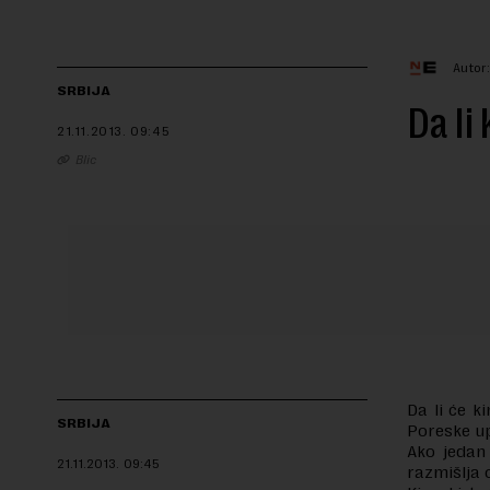
Autor
SRBIJA
Da li
21.11.2013.
09:45
Blic
Da li će k
SRBIJA
Poreske up
Ako jedan 
21.11.2013.
09:45
razmišlja o