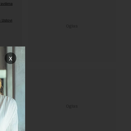
ravilima
 Uslovi
x