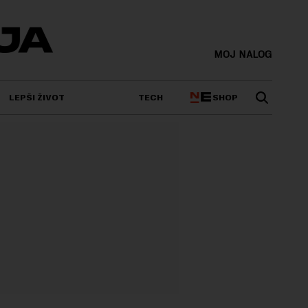
MOJ NALOG
SHOP
LEPŠI ŽIVOT
TECH