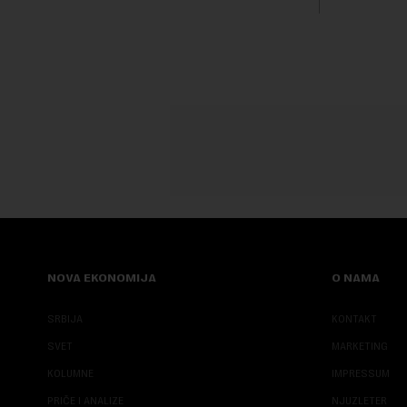
boravak na Kosovu, navodeći kao razlog
njegove javn...
NOVA EKONOMIJA
O NAMA
SRBIJA
KONTAKT
SVET
MARKETING
KOLUMNE
IMPRESSUM
PRIČE I ANALIZE
NJUZLETER