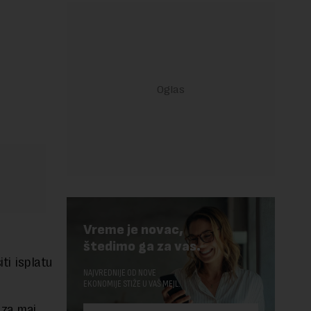
Vreme je novac,
štedimo ga za vas.
ti isplatu
NAJVREDNIJE OD NOVE
EKONOMIJE STIŽE U VAŠ MEJL.
 za maj