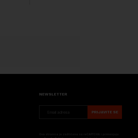
ovaj avio-gigant...
NEWSLETTER
PRIJAVITE SE
Ova stranica je zaštićena sa reCAPTCHA i primenjuju