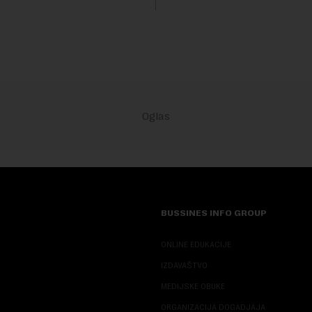
BUSSINES INFO GROUP
ONLINE EDUKACIJE
IZDAVAŠTVO
MEDIJSKE OBUKE
ORGANIZACIJA DOGADJAJA