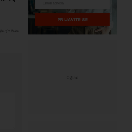
PRIJAVITE SE
janje linka