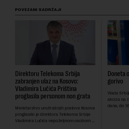
POVEZANI SADRŽAJI
Direktoru Telekoma Srbija
Doneta o
zabranjen ulaz na Kosovo:
gorivo
Vladimira Lučića Priština
Vlada Srbij
proglasila personom non grata
akciza na 
dana, do 16
Ministarstvo unutrašnjih poslova Kosova
RTS, a pre
proglasilo je direktora Telekoma Srbije
akciza važ
Vladimira Lučića nepoželjnom osobom i
ublažavanja
trajno mu zabranilo ulazak, tranzit i