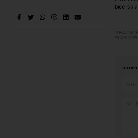
biće ispl
Preuzimanje 
ka izvornom
OSTAVI