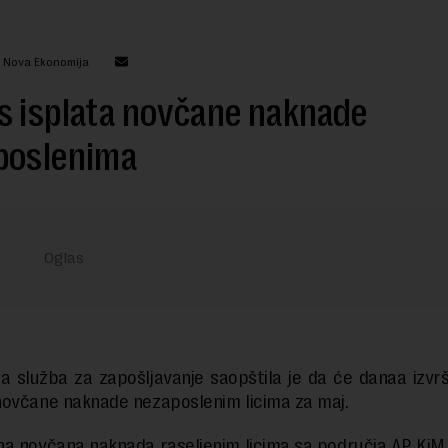
: Nova Ekonomija
s isplata novčane naknade
poslenima
a služba za zapošljavanje saopštila je da će danaa izvrši
ovčane naknade nezaposlenim licima za maj.
a novčana naknada raseljenim licima sa područja AP KiM