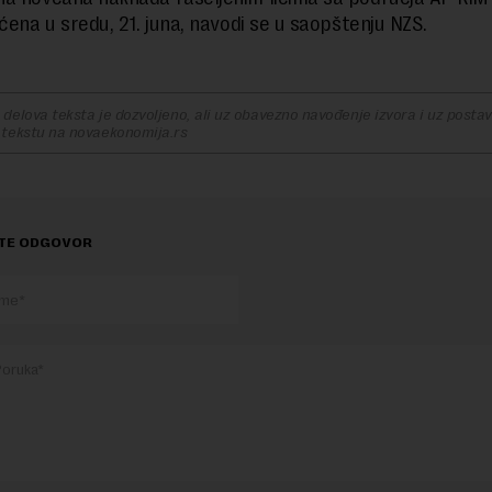
aćena u sredu, 21. juna, navodi se u saopštenju NZS.
delova teksta je dozvoljeno, ali uz obavezno navođenje izvora i uz postavl
 tekstu na novaekonomija.rs
TE ODGOVOR