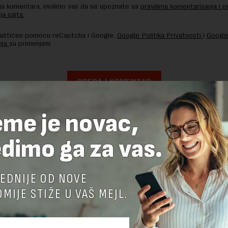
nja komentara, molimo vas da se upoznate sa
pravilima komentarisanja i p
ja sajta.
 zaštićen pomocu reCaptcha i Google.
Google Politika Privatnosti
i
Google
nja
su primenjeni.
eme je novac,
dimo ga za vas.
EDNIJE OD NOVE
MIJE STIŽE U VAŠ MEJL.