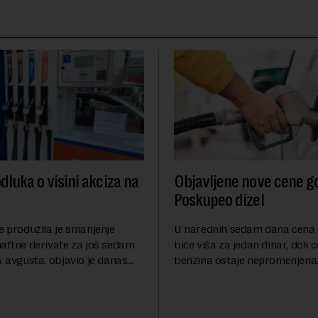
dluka o visini akciza na
Objavljene nove cene go
Poskupeo dizel
e produžila je smanjenje
U narednih sedam dana cena 
naftne derivate za još sedam
biće viša za jedan dinar, dok 
. avgusta, objavio je danas
benzina ostaje nepromenjena
nosi Beta.Postojeće smanjenje
evrodizel koštati 227 dinara po 
i do 9. avgusta kao mera
Cena benzina, kao i dosad, bi
 po...
dinara po litru. ...