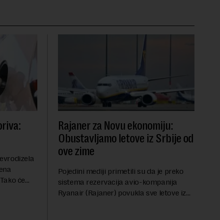
riva:
Rajaner za Novu ekonomiju:
Obustavljamo letove iz Srbije od
ove zime
evrodizela
cena
Pojedini mediji primetili su da je preko
.Tako će
sistema rezervacija avio-kompanija
litru.
Ryanair (Rajaner) povukla sve letove iz
će 202
Niša. U odgovoru Novoj ekonomiji na
pitanje o razlozima za ovo povlačenje,