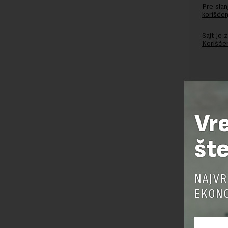
Pre sla
korišćen
Sajt je
Korišće
Vr
šte
NAJVR
EKONO